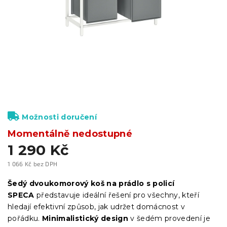
Možnosti doručení
Momentálně nedostupné
1 290 Kč
1 066 Kč bez DPH
Měrná
cena:
Šedý dvoukomorový koš na prádlo s policí
SPECA
představuje ideální řešení pro všechny, kteří
hledají efektivní způsob, jak udržet domácnost v
pořádku.
Minimalistický design
v šedém provedení je