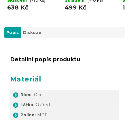
Skladem
(>10 ks)
Skladem
(>10 ks)
Sk
638 Kč
499 Kč
13
Popis
Diskuze
Detailní popis produktu
Materiál
Rám:
Ocel
Látka:
Oxford
Police:
MDF