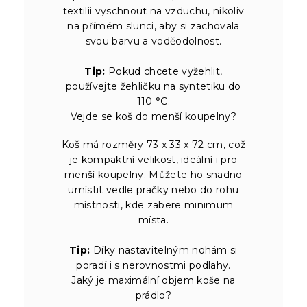
textilii vyschnout na vzduchu, nikoliv
na přímém slunci, aby si zachovala
svou barvu a voděodolnost.
Tip:
Pokud chcete vyžehlit,
používejte žehličku na syntetiku do
110 °C.
Vejde se koš do menší koupelny?
Koš má rozměry 73 x 33 x 72 cm, což
je kompaktní velikost, ideální i pro
menší koupelny. Můžete ho snadno
umístit vedle pračky nebo do rohu
místnosti, kde zabere minimum
místa.
Tip:
Díky nastavitelným nohám si
poradí i s nerovnostmi podlahy.
Jaký je maximální objem koše na
prádlo?