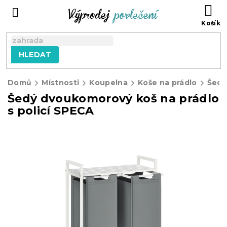
Přejít
NÁ
na
KO
obsah
HLEDAT
Domů
Místnosti
Koupelna
Koše na prádlo
Šedý dvoukomorový koš na prádlo
s policí SPECA