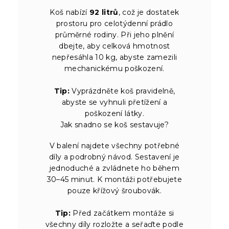
Koš nabízí
92 litrů
, což je dostatek
prostoru pro celotýdenní prádlo
průměrné rodiny. Při jeho plnění
dbejte, aby celková hmotnost
nepřesáhla 10 kg, abyste zamezili
mechanickému poškození.
Tip:
Vyprázdněte koš pravidelně,
abyste se vyhnuli přetížení a
poškození látky.
Jak snadno se koš sestavuje?
V balení najdete všechny potřebné
díly a podrobný návod. Sestavení je
jednoduché a zvládnete ho během
30–45 minut. K montáži potřebujete
pouze křížový šroubovák.
Tip:
Před začátkem montáže si
všechny díly rozložte a seřaďte podle