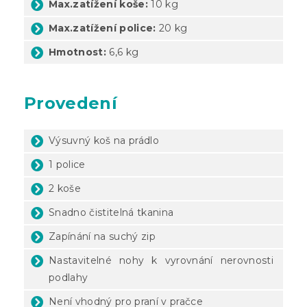
Max.zatížení koše:
10 kg
Max.zatížení police:
20 kg
Hmotnost:
6,6 kg
Provedení
Výsuvný koš na prádlo
1 police
2 koše
Snadno čistitelná tkanina
Zapínání na suchý zip
Nastavitelné nohy k vyrovnání nerovnosti
podlahy
Není vhodný pro praní v pračce