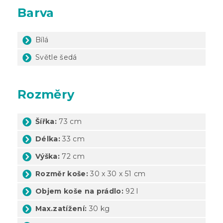
Barva
Bílá
Světle šedá
Rozměry
Šířka:
73 cm
Délka:
33 cm
Výška:
72 cm
Rozměr koše:
30 x 30 x 51 cm
Objem koše na prádlo:
92 l
Max.zatížení:
30 kg