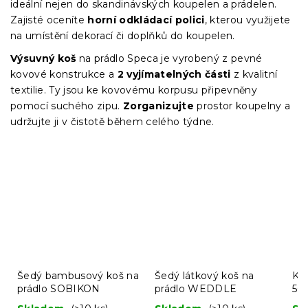
ideální nejen do skandinávských koupelen a prádelen.
Zajisté oceníte
horní odkládací polici
, kterou využijete
na umístění dekorací či doplňků do koupelen.
Výsuvný koš
na prádlo Speca je vyrobený z pevné
kovové konstrukce a
2
vyjímatelných části
z kvalitní
textilie. Ty jsou ke kovovému korpusu připevněny
pomocí suchého zipu.
Zorganizujte
prostor koupelny a
udržujte ji v čistotě během celého týdne.
Šedý bambusový koš na
Šedý látkový koš na
Ko
prádlo SOBIKON
prádlo WEDDLE
50 