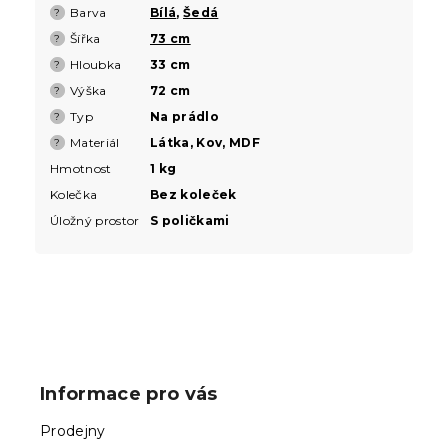
Barva
Bílá
,
Šedá
?
Šířka
73 cm
?
Hloubka
33 cm
?
Výška
72 cm
?
Typ
Na prádlo
?
Materiál
Látka, Kov, MDF
?
Hmotnost
1 kg
Kolečka
Bez koleček
Úložný prostor
S poličkami
Z
á
p
Informace pro vás
a
t
Prodejny
í