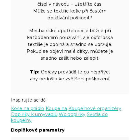
čísel v návodu – ušetříte čas.
Může se textilie koše při častém
používání poškodit?
Mechanické opotřebení je běžné při
každodenním používání, ale oxfordská
textilie je odolná a snadno se udržuje.
Pokud se objeví malé dírky, můžete je
snadno zašít nebo zalepit.
Tip:
Opravy provádějte co nejdříve,
aby nedošlo ke zvětšení poškození.
Inspirujte se dál
Koše na prádlo
Koupelna
Koupelnové organizéry
Doplňky k umyvadlu
Wc doplňky
Světla do
koupelny
Doplňkové parametry