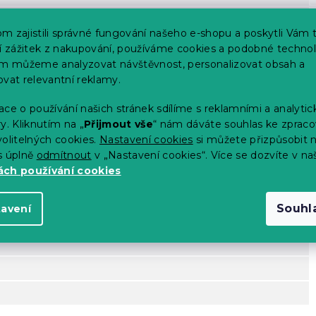
m zajistili správné fungování našeho e-shopu a poskytli Vám 
ší zážitek z nakupování, používáme cookies a podobné technol
im můžeme analyzovat návštěvnost, personalizovat obsah a
ovat relevantní reklamy.
ce o používání našich stránek sdílíme s reklamními a analyti
y. Kliknutím na „
Přijmout vše
“ nám dáváte souhlas ke zpraco
olitelných cookies.
Nastavení cookies
si můžete přizpůsobit 
s úplně
odmítnout
v „Nastavení cookies“. Více se dozvíte v na
ch používání cookies
Souhl
tavení
kližky, bukového dřeva a dřevotřísky