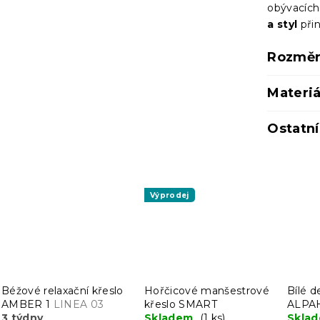
obývacích
a styl
přin
Rozmě
Materiá
Ostatn
Výprodej
Béžové relaxační křeslo
Hořčicové manšestrové
Bílé d
AMBER 1
LINEA 03
křeslo SMART
ALPA
3 týdny
Skladem
(1 ks)
Skla