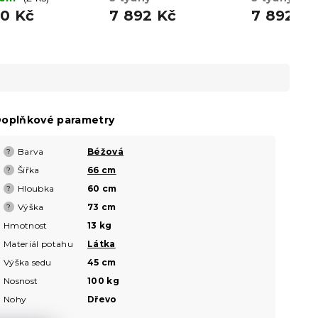
80 Kč
7 892 Kč
7 892 K
oplňkové parametry
Barva
Béžová
?
Šířka
66 cm
?
Hloubka
60 cm
?
Výška
73 cm
?
Hmotnost
13 kg
Materiál potahu
Látka
Výška sedu
45 cm
Nosnost
100 kg
Nohy
Dřevo