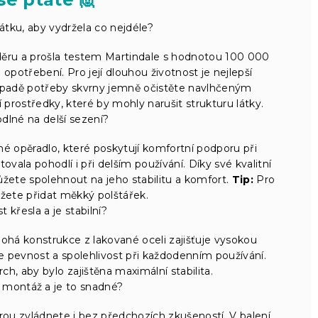
látku, aby vydržela co nejdéle?
oděru a prošla testem Martindale s hodnotou 100 000
 opotřebení. Pro její dlouhou životnost je nejlepší
případě potřeby skvrny jemně očistěte navlhčeným
í prostředky, které by mohly narušit strukturu látky.
dlné na delší sezení?
é opěradlo, které poskytují komfortní podporu při
ovala pohodlí i při delším používání. Díky své kvalitní
žete spolehnout na jeho stabilitu a komfort.
Tip:
Pro
ůžete přidat měkký polštářek.
t křesla a je stabilní?
nohá konstrukce z lakované oceli zajišťuje vysokou
e pevnost a spolehlivost při každodenním používání.
h, aby bylo zajištěna maximální stabilita.
 montáž a je to snadné?
rou zvládnete i bez předchozích zkušeností. V balení