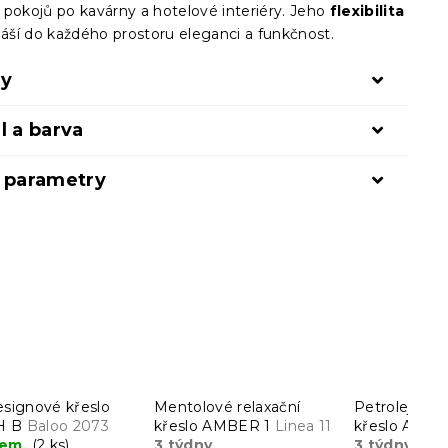
 pokojů po kavárny a hotelové interiéry. Jeho
flexibilita
áší do každého prostoru eleganci a funkčnost.
ry
l a barva
í parametry
esignové křeslo
Mentolové relaxační
Petrolejové 
H B
Baloo 2073
křeslo AMBER 1
Linea 11
křeslo AMB
dem
(2 ks)
3 týdny
3 týdny