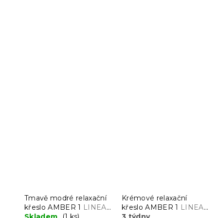
Tmavě modré relaxační
Krémové relaxační
křeslo AMBER 1
LINEA
křeslo AMBER 1
LINEA
19
Skladem
(1 ks)
01
3 týdny