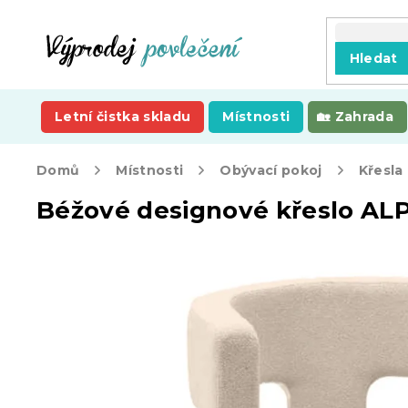
Přejít
na
obsah
Hledat
Letní čistka skladu
Místnosti
Zahrada
Domů
Místnosti
Obývací pokoj
Křesla
Béžové designové křeslo A