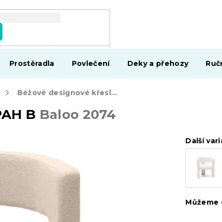
Prostěradla
Povlečení
Deky a přehozy
Ruč
Béžové designové křeslo ALPAH B
Baloo 2074
LPAH B
Baloo 2074
Další vari
Můžeme d