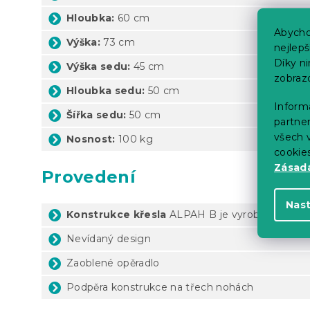
Hloubka:
60 cm
Abycho
Výška:
73 cm
nejlep
Díky n
Výška sedu:
45 cm
zobraz
Hloubka sedu:
50 cm
Informa
Šířka sedu:
50 cm
partner
všech v
Nosnost:
100 kg
cookie
Zásadá
Provedení
Nas
Konstrukce křesla
ALPAH B je vyrobena z
pře
Nevídaný design
Zaoblené opěradlo
Podpěra konstrukce na třech nohách