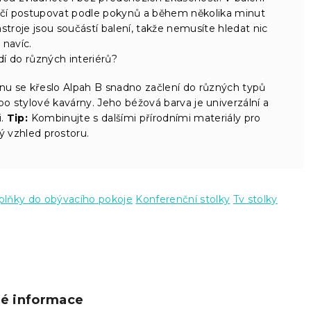
ačí postupovat podle pokynů a během několika minut
roje jsou součástí balení, takže nemusíte hledat nic
navíc.
dí do různých interiérů?
 se křeslo Alpah B snadno začlení do různých typů
o stylové kavárny. Jeho béžová barva je univerzální a
i.
Tip:
Kombinujte s dalšími přírodními materiály pro
 vzhled prostoru.
lňky do obývacího pokoje
Konferenční stolky
Tv stolky
ké informace