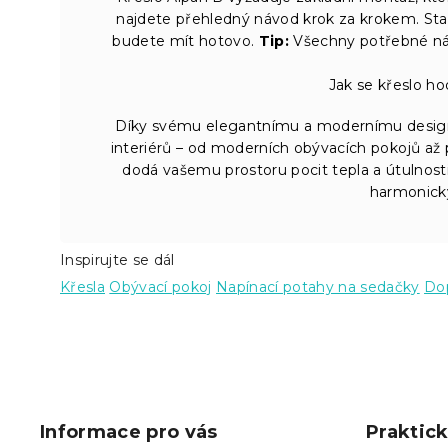
najdete přehledný návod krok za krokem. St
budete mít hotovo.
Tip:
Všechny potřebné nást
Jak se křeslo ho
Díky svému elegantnímu a modernímu designu
interiérů – od moderních obývacích pokojů až p
dodá vašemu prostoru pocit tepla a útulnost
harmonický
Inspirujte se dál
Křesla
Obývací pokoj
Napínací potahy na sedačky
Dop
Z
á
p
Informace pro vás
Praktic
a