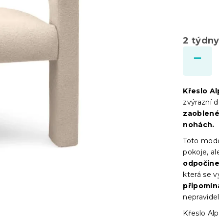
2 týdn
Křeslo A
zvýrazní d
zaoblené
nohách.
Toto mode
pokoje, a
odpočine
která se 
připomína
nepravide
Křeslo Al