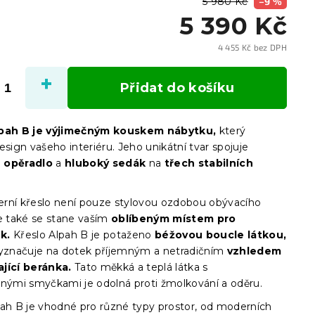
5 980 Kč
–9 %
5 390 Kč
4 455 Kč bez DPH
y
Měrn
cena:
Přidat do košíku
lpah B je výjimečným kouskem nábytku,
který
esign vašeho interiéru. Jeho unikátní tvar spojuje
 opěradlo
a
hluboký sedák
na
třech stabilních
rní křeslo není pouze stylovou ozdobou obývacího
le také se stane vaším
oblíbeným místem pro
k.
Křeslo Alpah B je potaženo
béžovou boucle látkou,
vyznačuje na dotek příjemným a netradičním
vzhledem
jící beránka.
Tato měkká a teplá látka s
lnými smyčkami je odolná proti žmolkování a oděru.
pah B je vhodné pro různé typy prostor, od moderních