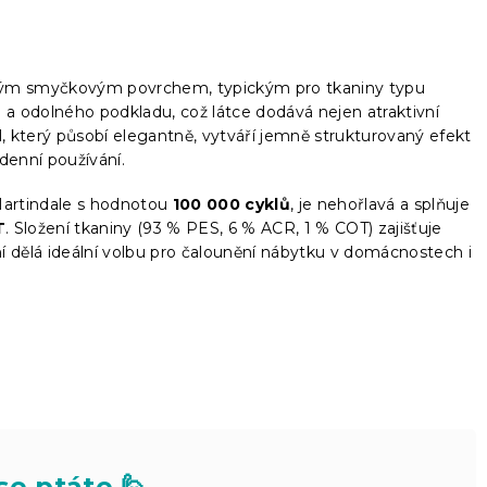
kým smyčkovým povrchem, typickým pro tkaniny typu
a odolného podkladu, což látce dodává nejen atraktivní
l, který působí elegantně, vytváří jemně strukturovaný efekt
denní používání.
Martindale s hodnotou
100 000 cyklů
, je nehořlavá a splňuje
T
. Složení tkaniny (93 % PES, 6 % ACR, 1 % COT) zajišťuje
í dělá ideální volbu pro čalounění nábytku v domácnostech i
se ptáte 🙋