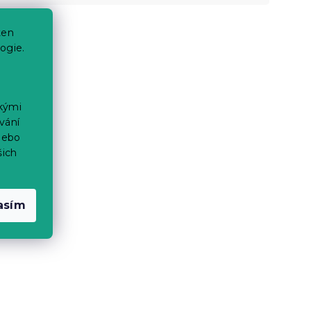
ten
ogie.
ckými
vání
nebo
šich
asím