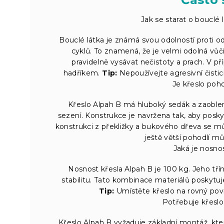
Jak se starat o bouclé 
Bouclé látka je známá svou odolností proti 
cyklů. To znamená, že je velmi odolná vůči
pravidelně vysávat nečistoty a prach. V 
hadříkem.
Tip:
Nepoužívejte agresivní čistic
Je křeslo poho
Křeslo Alpah B má hluboký sedák a zaoblen
sezení. Konstrukce je navržena tak, aby poskyt
konstrukci z překližky a bukového dřeva se mů
ještě větší pohodlí m
Jaká je nosnos
Nosnost křesla Alpah B je 100 kg. Jeho tří
stabilitu. Tato kombinace materiálů poskytuj
Tip:
Umístěte křeslo na rovný povrc
Potřebuje křeslo
Křeslo Alpah B vyžaduje základní montáž, kte