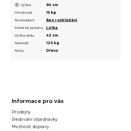
Výška
90 cm
?
Hmotnost
15 kg
Rozkládání
Bez rozkládání
Materiál potahu
Látka
Výška sedu
42 cm
Nosnost
120 kg
Nohy
Dřevo
Z
á
p
Informace pro vás
a
t
Prodejny
í
Sledování objednávky
Možnosti dopravy