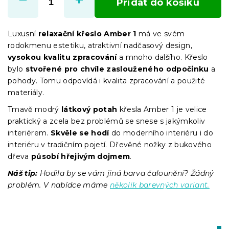
Přidat do košíku
Luxusní
relaxační křeslo Amber 1
má ve svém
rodokmenu estetiku, atraktivní nadčasový design,
vysokou kvalitu zpracování
a mnoho dalšího. Křeslo
bylo
stvořené pro chvíle zaslouženého odpočinku
a
pohody. Tomu odpovídá i kvalita zpracování a použité
materiály.
Tmavě modrý
látkový potah
křesla Amber 1 je velice
praktický a zcela bez problémů se snese s jakýmkoliv
interiérem.
Skvěle se hodí
do moderního interiéru i do
interiéru v tradičním pojetí. Dřevěné nožky z bukového
dřeva
působí hřejivým dojmem
.
Náš tip:
Hodila by se vám jiná barva čalounění? Žádný
problém. V nabídce máme
několik barevných variant.