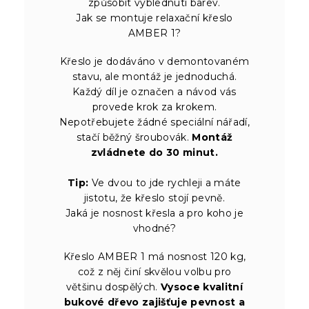
způsobit vyblednutí barev.
Jak se montuje relaxační křeslo
AMBER 1?
Křeslo je dodáváno v demontovaném
stavu, ale montáž je jednoduchá.
Každý díl je označen a návod vás
provede krok za krokem.
Nepotřebujete žádné speciální nářadí,
stačí běžný šroubovák.
Montáž
zvládnete do 30 minut.
Tip:
Ve dvou to jde rychleji a máte
jistotu, že křeslo stojí pevně.
Jaká je nosnost křesla a pro koho je
vhodné?
Křeslo AMBER 1 má nosnost 120 kg,
což z něj činí skvělou volbu pro
většinu dospělých.
Vysoce kvalitní
bukové dřevo zajišťuje pevnost a