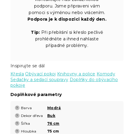
podporu. Jsme připraveni vám
pomoci s výměnou nebo vrácením.
Podpora je k dispozici každý den.
Tip:
Při přebírání si křeslo pečlivě
prohlédněte a ihned nahlaste
případné problémy.
Inspirujte se dál
Křesla
Obývací pokoj
Knihovny a police
Komody
Sedačky a sedací soupravy
Doplňky do obývacího
pokoje
Doplňkové parametry
Barva
Modrá
?
Dekor dřeva
Buk
?
Šířka
76 cm
?
Hloubka
75 cm
?