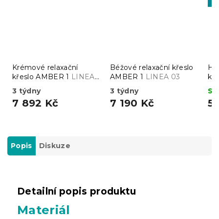
Vý
Krémové relaxační
Béžové relaxační křeslo
Ho
křeslo AMBER 1
LINEA
AMBER 1
LINEA 03
kř
01
3 týdny
3 týdny
Sk
7 892 Kč
7 190 Kč
5
Popis
Diskuze
Detailní popis produktu
Materiál