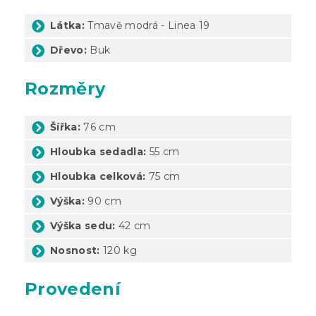
Látka:
Tmavě modrá - Linea 19
Dřevo:
Buk
Rozměry
Šířka:
76 cm
Hloubka sedadla:
55 cm
Hloubka celková:
75 cm
Výška:
90 cm
Výška sedu:
42 cm
Nosnost:
120 kg
Provedení