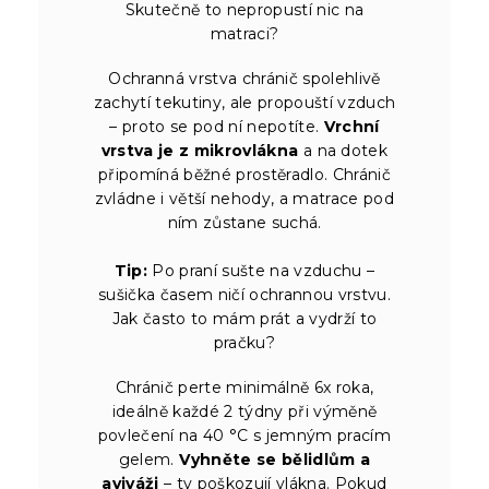
Skutečně to nepropustí nic na
matraci?
Ochranná vrstva chránič spolehlivě
zachytí tekutiny, ale propouští vzduch
– proto se pod ní nepotíte.
Vrchní
vrstva je z mikrovlákna
a na dotek
připomíná běžné prostěradlo. Chránič
zvládne i větší nehody, a matrace pod
ním zůstane suchá.
Tip:
Po praní sušte na vzduchu –
sušička časem ničí ochrannou vrstvu.
Jak často to mám prát a vydrží to
pračku?
Chránič perte minimálně 6x roka,
ideálně každé 2 týdny při výměně
povlečení na 40 °C s jemným pracím
gelem.
Vyhněte se bělidlům a
aviváži
– ty poškozují vlákna. Pokud