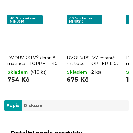
-10 % s kódem:
-10 % s kódem:
-1
MINUS10
MINUS10
MI
DVOUVRSTVÝ chránič
DVOUVRSTVÝ chránič
DV
matrace - TOPPER 140
matrace - TOPPER 120
ma
x 200 cm
x 200 cm
x 
Skladem
(>10 ks)
Skladem
(2 ks)
Sk
754 Kč
675 Kč
1 
Popis
Diskuze