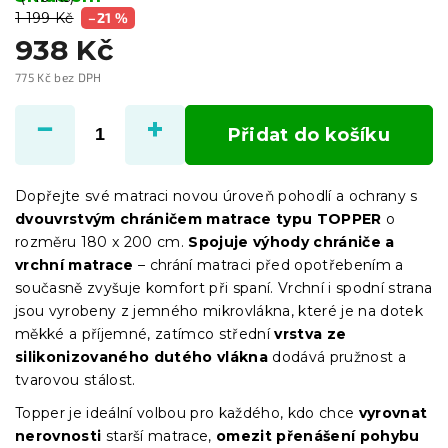
1 199 Kč
–21 %
938 Kč
775 Kč bez DPH
Měrná
cena:
Přidat do košíku
Dopřejte své matraci novou úroveň pohodlí a ochrany s
dvouvrstvým chráničem matrace typu TOPPER
o
rozměru 180 x 200 cm.
Spojuje výhody chrániče a
vrchní matrace
– chrání matraci před opotřebením a
současně zvyšuje komfort při spaní. Vrchní i spodní strana
jsou vyrobeny z jemného mikrovlákna, které je na dotek
měkké a příjemné, zatímco střední
vrstva ze
silikonizovaného dutého vlákna
dodává pružnost a
tvarovou stálost.
Topper je ideální volbou pro každého, kdo chce
vyrovnat
nerovnosti
starší matrace,
omezit přenášení pohybu