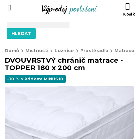
Přejít
NÁ
na
KO
obsah
HLEDAT
Domů
Místnosti
Ložnice
Prostěradla
Matracové
DVOUVRSTVÝ chránič matrace -
TOPPER 180 x 200 cm
-10 % s kódem: MINUS10