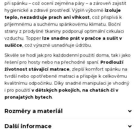
při spánku – což ocení zejména páry – a zároveň zajistit
hygienické a zdravé prostředí. Výplň výborně
izoluje
teplo, nezadržuje prach ani vlhkost
, což přispívá k
příjemnému a suchému spánkovému klimatu. Boční
strany z prodyšné tkaniny podporují optimální cirkulaci
vzduchu. Topper
lze snadno prát v pračce a sušit v
sušičce
, což výrazně usnadňuje údržbu.
Skvěle se hodí jak pro každodenní použití doma, tak i jako
řešení pro hosty nebo na přechodné spaní.
Prodlouží
životnost stávající matrace
, zlepší komfort spánku na
tvrdší nebo opotřebené matraci a přispěje k celkovému
kvalitnímu odpočinku. Díky snadné manipulaci je vhodný
i pro použití
v dětských pokojích, na chatách či v
pronajatých bytech
.
Rozměry a materiál
Další informace