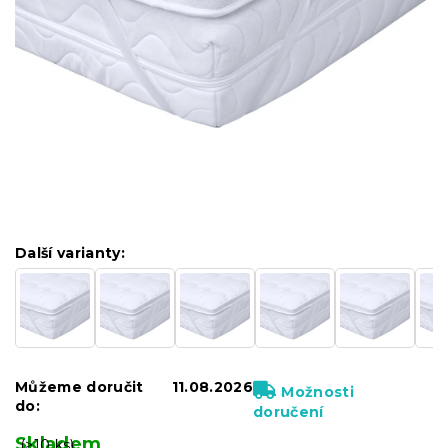
Další varianty:
Můžeme doručit
11.08.2026
Možnosti
do:
doručení
Skladem
(>10 ks)