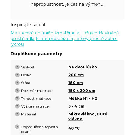
nepropustnost, je čas na výměnu.
Inspirujte se dál
Matracové chrániče
Prostěradla
Ložnice
Bavlněná
prostěradla
Froté prostěradla
Jersey prostěradla s
lycrou
Doplňkové parametry
Velikost
Na dvoulůžko
?
Délka
200 cm
?
Šířka
180 cm
?
Rozměr matrace
180 x 200 cm
?
Tvrdost matrace
Měkká H1 - H2
?
Výška matrace
3 - 4 cm
?
Materiál
Mikrovlákno
,
Duté
?
vlákno
Doporučená teplota
?
40 °C
praní