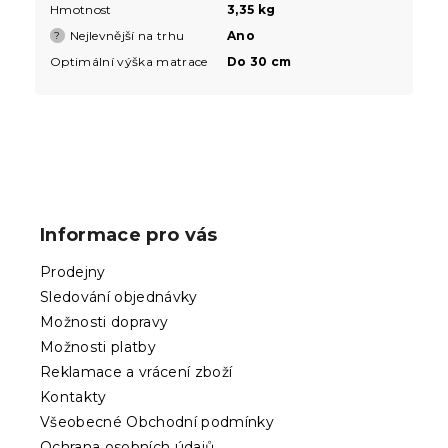
Hmotnost
3,35 kg
Nejlevnější na trhu
Ano
?
Optimální výška matrace
Do 30 cm
Z
á
p
Informace pro vás
a
t
Prodejny
í
Sledování objednávky
Možnosti dopravy
Možnosti platby
Reklamace a vrácení zboží
Kontakty
Všeobecné Obchodní podmínky
Ochrana osobních údajů