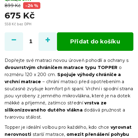
899 Kč
–24 %
675 Kč
558 Kč bez DPH
Měrná
cena:
Přidat do košíku
Dopřejte své matraci novou úroveň pohodlí a ochrany s
dvouvrstvým chráničem matrace typu TOPPER
o
rozměru 120 x 200 cm.
Spojuje výhody chrániče a
vrchní matrace
– chrání matraci před opotřebením a
současně zvyšuje komfort při spaní. Vrchní i spodní strana
jsou vyrobeny z jemného mikrovlákna, které je na dotek
měkké a příjemné, zatímco střední
vrstva ze
silikonizovaného dutého vlákna
dodává pružnost a
tvarovou stálost.
Topper je ideální volbou pro každého, kdo chce
vyrovnat
nerovnosti
starší matrace,
omezit přenášení pohybu