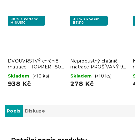
-10 % s kódem:
-10 % s kódem:
-1
MINUS10
BTS10
MI
DVOUVRSTVÝ chránič
Nepropustný chránič
Ne
matrace - TOPPER 180
matrace PROŠÍVANÝ 90
ma
x 200 cm
x 200 cm
18
Skladem
(>10 ks)
Skladem
(>10 ks)
Sk
938 Kč
278 Kč
4
Popis
Diskuze