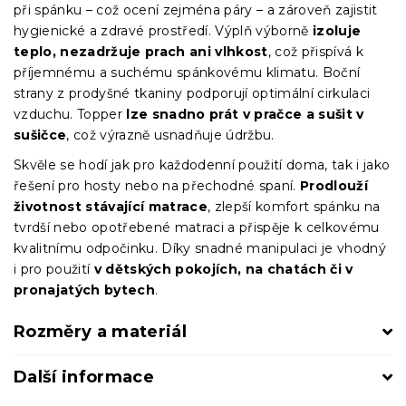
při spánku – což ocení zejména páry – a zároveň zajistit
hygienické a zdravé prostředí. Výplň výborně
izoluje
teplo, nezadržuje prach ani vlhkost
, což přispívá k
příjemnému a suchému spánkovému klimatu. Boční
strany z prodyšné tkaniny podporují optimální cirkulaci
vzduchu. Topper
lze snadno prát v pračce a sušit v
sušičce
, což výrazně usnadňuje údržbu.
Skvěle se hodí jak pro každodenní použití doma, tak i jako
řešení pro hosty nebo na přechodné spaní.
Prodlouží
životnost stávající matrace
, zlepší komfort spánku na
tvrdší nebo opotřebené matraci a přispěje k celkovému
kvalitnímu odpočinku. Díky snadné manipulaci je vhodný
i pro použití
v dětských pokojích, na chatách či v
pronajatých bytech
.
Rozměry a materiál
Další informace