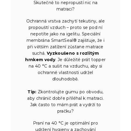
Skutečně to nepropustí nic na
matraci?
Ochranná vrstva zachytí tekutiny, ale
propouští vzduch – proto se pod ní
nepotíte jako na igelitu. Speciální
membrána SmartSeal® zajišťuje, že i
při větším zatížení zůstane matrace
suchá.
Vyzkoušeno s rozlitým
hrnkem vody
. Je důležité prát topper
na 40 °C a sušit na vzduchu, aby si
ochranné vlastnosti udržel
dlouhodobě.
Tip:
Zkontrolujte gumu po obvodu,
aby chránič dobře přiléhal k matraci.
Jak často to mám prát a vydrží to
pračku?
Praní na 40 °C je optimální pro
udržení hygieny a zachování