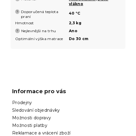
vlákno
Doporučená teplota
?
40 °C
praní
Hmotnost
2,3 kg
Nejlevnější na trhu
Ano
?
Optimální výška matrace
Do 30 cm
Z
á
p
Informace pro vás
a
t
Prodejny
í
Sledování objednávky
Možnosti dopravy
Možnosti platby
Reklamace a vrácení zboží