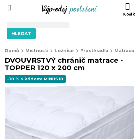
Přejít
NÁ
na
KO
obsah
HLEDAT
Domů
Místnosti
Ložnice
Prostěradla
Matracové
DVOUVRSTVÝ chránič matrace -
TOPPER 120 x 200 cm
-10 % s kódem: MINUS10