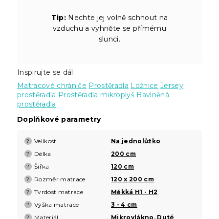
Tip:
Nechte jej volně schnout na
vzduchu a vyhněte se přímému
slunci.
Inspirujte se dál
Matracové chrániče
Prostěradla
Ložnice
Jersey
prostěradla
Prostěradla mikroplyš
Bavlněná
prostěradla
Doplňkové parametry
Velikost
Na jednolůžko
?
Délka
200 cm
?
Šířka
120 cm
?
Rozměr matrace
120 x 200 cm
?
Tvrdost matrace
Měkká H1 - H2
?
Výška matrace
3 - 4 cm
?
Materiál
Mikrovlákno
,
Duté
?