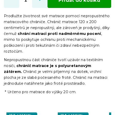
Přidat do košíku
Prodlužte životnost své matrace pomocí nepropustného
matracového chrániče. Chránič matrace 120 x 200
centimetrů je nepropustný, ale zároveň je prodyšný, díky
čemuž
chrání matraci proti nadměrnému pocení
,
mimo to poskytuje ochranu proti mechanickému
poškození i proti tekutinám či zdraví nebezpečným
roztočům.
Nepropustnou část chrániče tvoří uzávěr na textilním
nosiči,
chránič matrace je s polyuretanovým
zátěrem.
Chránič je velmi příjemný na dotek, vrchní
plocha je ze slabě počesaného froté. Chránič na matraci
jednoduše natáhnete jako froté prostěradlo.
* Určeno pro matrace do výšky 20 cm.