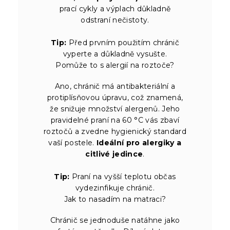
prací cykly a výplach důkladně
odstraní nečistoty.
Tip:
Před prvním použitím chránič
vyperte a důkladně vysušte.
Pomůže to s alergií na roztoče?
Ano, chránič má antibakteriální a
protiplísňovou úpravu, což znamená,
že snižuje množství alergenů. Jeho
pravidelné praní na 60 °C vás zbaví
roztočů a zvedne hygienický standard
vaší postele.
Ideální pro alergiky a
citlivé jedince
.
Tip:
Praní na vyšší teplotu občas
vydezinfikuje chránič.
Jak to nasadím na matraci?
Chránič se jednoduše natáhne jako