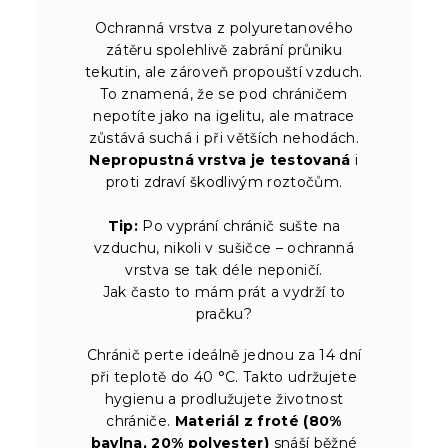
Ochranná vrstva z polyuretanového
zátěru spolehlivě zabrání průniku
tekutin, ale zároveň propouští vzduch.
To znamená, že se pod chráničem
nepotíte jako na igelitu, ale matrace
zůstává suchá i při větších nehodách.
Nepropustná vrstva je testovaná
i
proti zdraví škodlivým roztočům.
Tip:
Po vyprání chránič sušte na
vzduchu, nikoli v sušičce – ochranná
vrstva se tak déle neponičí.
Jak často to mám prát a vydrží to
pračku?
Chránič perte ideálně jednou za 14 dní
při teplotě do 40 °C. Takto udržujete
hygienu a prodlužujete životnost
chrániče.
Materiál z froté (80%
bavlna, 20% polyester)
snáší běžné