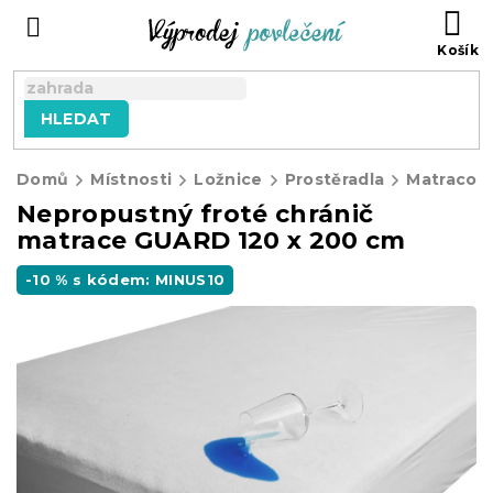
Přejít
NÁ
na
KO
obsah
HLEDAT
Domů
Místnosti
Ložnice
Prostěradla
Matracové
Nepropustný froté chránič
matrace GUARD 120 x 200 cm
-10 % s kódem: MINUS10