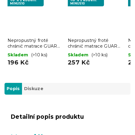
-10 % s kódem:
-10 % s kódem:
-1
MINUS10
MINUS10
MI
Nepropustný froté
Nepropustný froté
Ne
chránič matrace GUARD
chránič matrace GUARD
ch
90 x 200 cm
140 x 200 cm
80
Skladem
(>10 ks)
Skladem
(>10 ks)
Sk
196 Kč
257 Kč
2
Popis
Diskuze
Detailní popis produktu