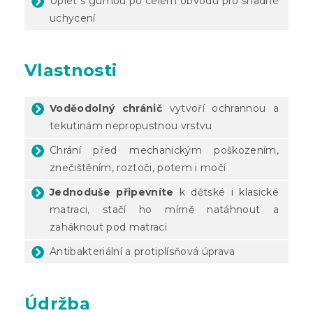
Úplet s gumou po celém obvodu pro snadné
uchycení
Vlastnosti
Voděodolný chránič
vytvoří ochrannou a
tekutinám nepropustnou vrstvu
Chrání před mechanickým poškozením,
znečištěním, roztoči, potem i močí
Jednoduše připevníte
k dětské i klasické
matraci, stačí ho mírně natáhnout a
zaháknout pod matraci
Antibakteriální a protiplísňová úprava
Údržba