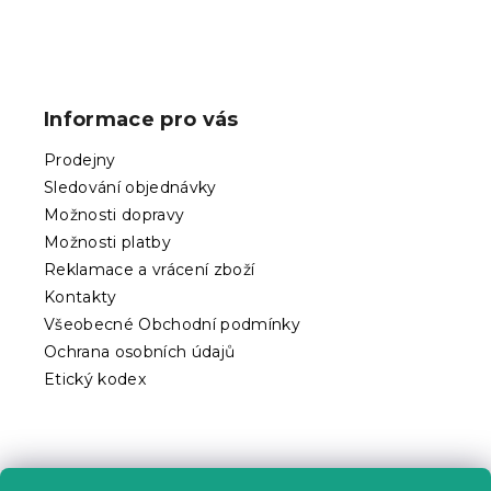
Z
á
p
Informace pro vás
a
t
Prodejny
í
Sledování objednávky
Možnosti dopravy
Možnosti platby
Reklamace a vrácení zboží
Kontakty
Všeobecné Obchodní podmínky
Ochrana osobních údajů
Etický kodex
Praktické informace