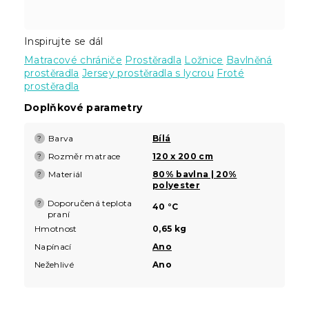
Inspirujte se dál
Matracové chrániče
Prostěradla
Ložnice
Bavlněná
prostěradla
Jersey prostěradla s lycrou
Froté
prostěradla
Doplňkové parametry
Barva
Bílá
?
Rozměr matrace
120 x 200 cm
?
Materiál
80% bavlna | 20%
?
polyester
Doporučená teplota
?
40 °C
praní
Hmotnost
0,65 kg
Napínací
Ano
Nežehlivé
Ano