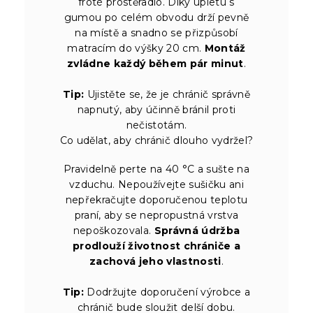
froté prostěradlo. Díky úpletu s
gumou po celém obvodu drží pevně
na místě a snadno se přizpůsobí
matracím do výšky 20 cm.
Montáž
zvládne každý během pár minut
.
Tip:
Ujistěte se, že je chránič správně
napnutý, aby účinně bránil proti
nečistotám.
Co udělat, aby chránič dlouho vydržel?
Pravidelně perte na 40 °C a sušte na
vzduchu. Nepoužívejte sušičku ani
nepřekračujte doporučenou teplotu
praní, aby se nepropustná vrstva
nepoškozovala.
Správná údržba
prodlouží životnost chrániče a
zachová jeho vlastnosti
.
Tip:
Dodržujte doporučení výrobce a
chránič bude sloužit delší dobu.