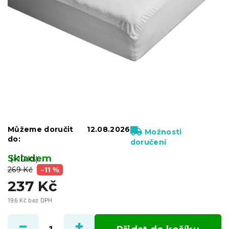
Můžeme doručit
12.08.2026
Možnosti
do:
doručení
Skladem
(>10 ks)
269 Kč
–11 %
237 Kč
196 Kč bez DPH
Měrná
cena: