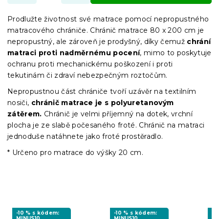
Prodlužte životnost své matrace pomocí nepropustného
matracového chrániče. Chránič matrace 80 x 200 cm je
nepropustný, ale zároveň je prodyšný, díky čemuž
chrání
matraci proti nadměrnému pocení
, mimo to poskytuje
ochranu proti mechanickému poškození i proti
tekutinám či zdraví nebezpečným roztočům.
Nepropustnou část chrániče tvoří uzávěr na textilním
nosiči,
chránič matrace je s polyuretanovým
zátěrem.
Chránič je velmi příjemný na dotek, vrchní
plocha je ze slabě počesaného froté. Chránič na matraci
jednoduše natáhnete jako froté prostěradlo.
* Určeno pro matrace do výšky 20 cm.
-10 % s kódem:
-10 % s kódem:
-1
MINUS10
MINUS10
MI