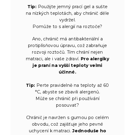
Tip:
Použijte jemný prací gel a sušte
na nízkých teplotách, aby chránič déle
vydržel.
Pomůže to s alergií na roztoče?
Ano, chránič má antibakteriální a
protiplísňovou úpravu, což zabraňuje
rozvoji roztočů. Tím chrání nejen
matraci, ale i vaše zdraví.
Pro alergiky
je praní na vyšší teploty velmi
účinné.
Tip:
Perte pravidelně na teploty až 60
°C, abyste se zbavili alergenů.
Může se chránič při používání
posouvat?
Chránič je navržen s gumou po celém
obvodu, což zajišťuje jeho pevné
uchycení k matraci.
Jednoduše ho