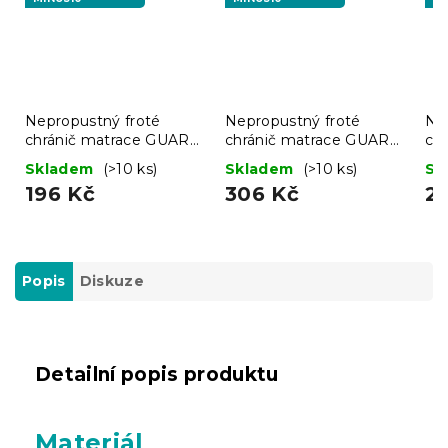
Nepropustný froté
Nepropustný froté
Ne
chránič matrace GUARD
chránič matrace GUARD
ch
90 x 200 cm
160 x 200 cm
12
Skladem
(>10 ks)
Skladem
(>10 ks)
Sk
196 Kč
306 Kč
2
Popis
Diskuze
Detailní popis produktu
Materiál