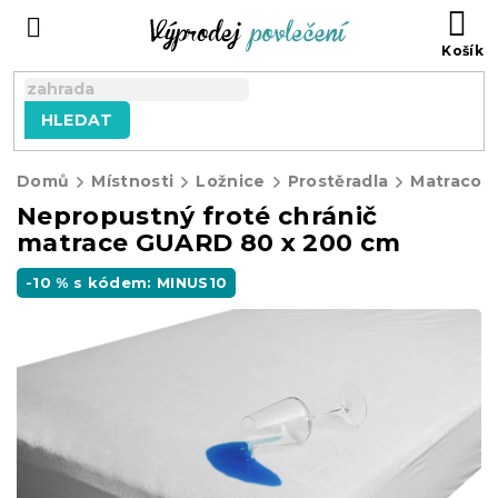
Přejít
NÁ
na
KO
obsah
HLEDAT
Domů
Místnosti
Ložnice
Prostěradla
Matracové
Nepropustný froté chránič
matrace GUARD 80 x 200 cm
-10 % s kódem: MINUS10