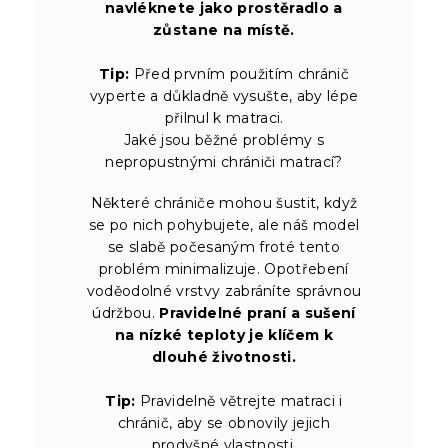
navléknete jako prostěradlo a
zůstane na místě.
Tip:
Před prvním použitím chránič
vyperte a důkladně vysušte, aby lépe
přilnul k matraci.
Jaké jsou běžné problémy s
nepropustnými chrániči matrací?
Některé chrániče mohou šustit, když
se po nich pohybujete, ale náš model
se slabě počesaným froté tento
problém minimalizuje. Opotřebení
voděodolné vrstvy zabráníte správnou
údržbou.
Pravidelné praní a sušení
na nízké teploty je klíčem k
dlouhé životnosti.
Tip:
Pravidelně větrejte matraci i
chránič, aby se obnovily jejich
prodyšné vlastnosti.