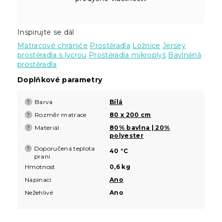
Inspirujte se dál
Matracové chrániče
Prostěradla
Ložnice
Jersey
prostěradla s lycrou
Prostěradla mikroplyš
Bavlněná
prostěradla
Doplňkové parametry
Barva
Bílá
?
Rozměr matrace
80 x 200 cm
?
Materiál
80% bavlna | 20%
?
polyester
Doporučená teplota
?
40 °C
praní
Hmotnost
0,6 kg
Napínací
Ano
Nežehlivé
Ano