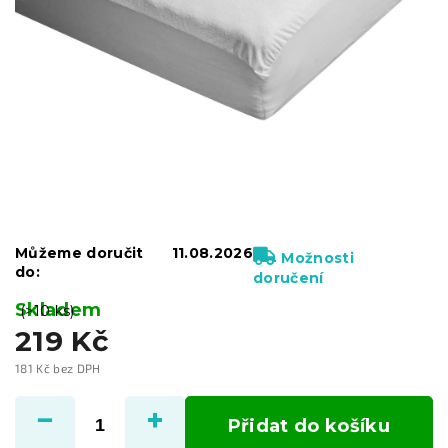
Můžeme doručit
11.08.2026
Možnosti
do:
doručení
Skladem
(>10 ks)
219 Kč
181 Kč bez DPH
Měrná
cena:
Přidat do košíku