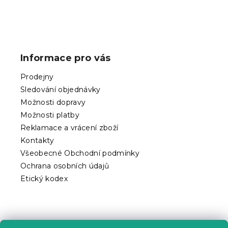
Z
á
p
Informace pro vás
a
t
Prodejny
í
Sledování objednávky
Možnosti dopravy
Možnosti platby
Reklamace a vrácení zboží
Kontakty
Všeobecné Obchodní podmínky
Ochrana osobních údajů
Etický kodex
Praktické informace