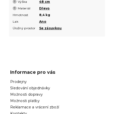
Výška
48 cm
?
Materiál
Dřevo
?
Hmotnost
8,4 kg
Lak
Ano
Úložný prostor
Se zásuvkou
Z
á
p
Informace pro vás
a
t
Prodejny
í
Sledování objednávky
Možnosti dopravy
Možnosti platby
Reklamace a vrácení zboží
Kontakty