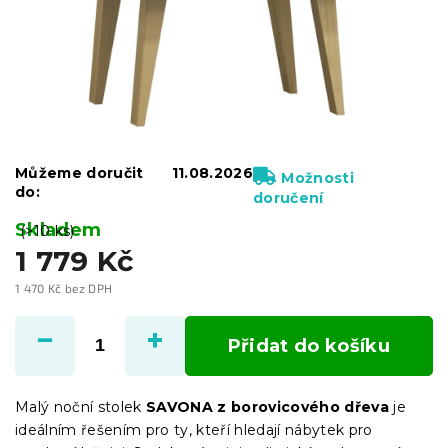
Můžeme doručit
11.08.2026
Možnosti
do:
doručení
Skladem
(>10 ks)
1 779 Kč
1 470 Kč bez DPH
Měrná
cena:
Přidat do košíku
Malý noční stolek
SAVONA z borovicového dřeva
je
ideálním řešením pro ty, kteří hledají nábytek pro