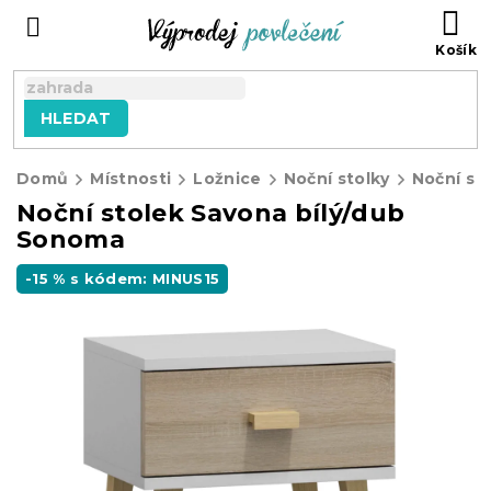
Přejít
NÁ
na
KO
obsah
HLEDAT
Domů
Místnosti
Ložnice
Noční stolky
Noční stolek Savona bílý/dub
Sonoma
-15 % s kódem: MINUS15