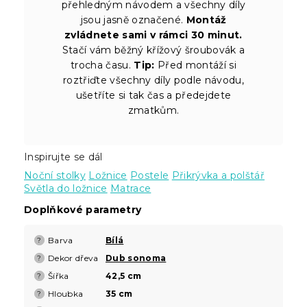
přehledným návodem a všechny díly
jsou jasně označené.
Montáž
zvládnete sami v rámci 30 minut.
Stačí vám běžný křížový šroubovák a
trocha času.
Tip:
Před montáží si
roztřiďte všechny díly podle návodu,
ušetříte si tak čas a předejdete
zmatkům.
Inspirujte se dál
Noční stolky
Ložnice
Postele
Přikrývka a polštář
Světla do ložnice
Matrace
Doplňkové parametry
Barva
Bílá
?
Dekor dřeva
Dub sonoma
?
Šířka
42,5 cm
?
Hloubka
35 cm
?