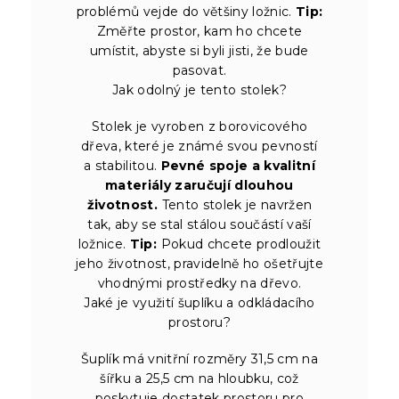
problémů vejde do většiny ložnic.
Tip:
Změřte prostor, kam ho chcete
umístit, abyste si byli jisti, že bude
pasovat.
Jak odolný je tento stolek?
Stolek je vyroben z borovicového
dřeva, které je známé svou pevností
a stabilitou.
Pevné spoje a kvalitní
materiály zaručují dlouhou
životnost.
Tento stolek je navržen
tak, aby se stal stálou součástí vaší
ložnice.
Tip:
Pokud chcete prodloužit
jeho životnost, pravidelně ho ošetřujte
vhodnými prostředky na dřevo.
Jaké je využití šuplíku a odkládacího
prostoru?
Šuplík má vnitřní rozměry 31,5 cm na
šířku a 25,5 cm na hloubku, což
poskytuje dostatek prostoru pro