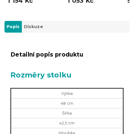
1 154 Kč
1 053 Kč
9
Popis
Diskuze
Detailní popis produktu
Rozměry stolku
Výška
48
cm
Šířka
42,5 cm
Hloubka