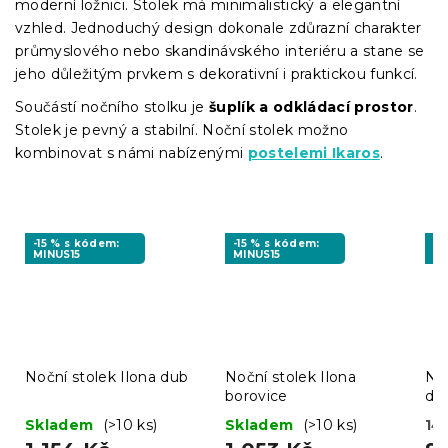
moderní ložnici. Stolek má
minimalistický a elegantní
vzhled.
Jednoduchý design dokonale zdůrazní charakter
průmyslového nebo skandinávského interiéru a stane se
jeho důležitým prvkem s dekorativní i praktickou funkcí.
Součástí nočního stolku je
šuplík a odkládací prostor
.
Stolek je pevný a stabilní. Noční stolek možno
kombinovat s námi nabízenými
postelemi Ikaros
.
-15 % s kódem:
-15 % s kódem:
-1
MINUS15
MINUS15
BT
Noční stolek Ilona dub
Noční stolek Ilona
No
borovice
du
Skladem
(>10 ks)
Skladem
(>10 ks)
14