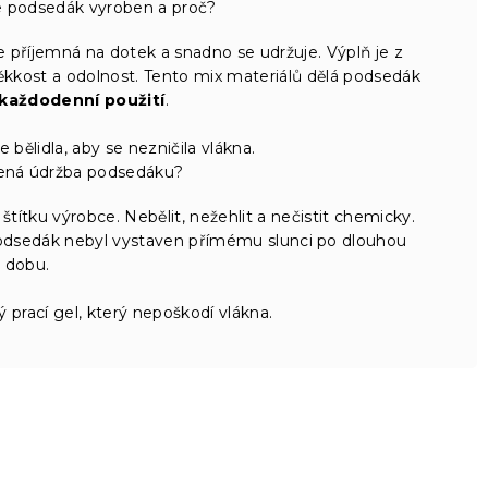
je podsedák vyroben a proč?
 příjemná na dotek a snadno se udržuje. Výplň je z
ěkkost a odolnost. Tento mix materiálů dělá podsedák
 každodenní použití
.
 bělidla, aby se nezničila vlákna.
čená údržba podsedáku?
ítku výrobce. Nebělit, nežehlit a nečistit chemicky.
 podsedák nebyl vystaven přímému slunci po dlouhou
dobu.
ý prací gel, který nepoškodí vlákna.