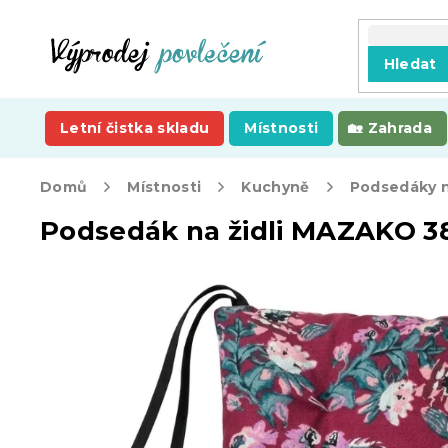
Přejít
na
obsah
Hledat
Letní čistka skladu
Místnosti
Zahrada
Domů
Místnosti
Kuchyně
Podsedáky na
Podsedák na židli MAZAKO 3