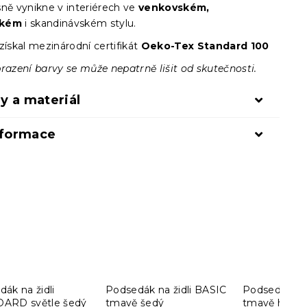
sně vynikne v interiérech ve
venkovském,
ckém
i skandinávském stylu.
získal mezinárodní certifikát
Oeko-Tex Standard 100
razení barvy se může nepatrně lišit od skutečnosti.
y a materiál
nformace
ák na židli
Podsedák na židli BASIC
Podsedák na 
ARD světle šedý
tmavě šedý
tmavě hněd