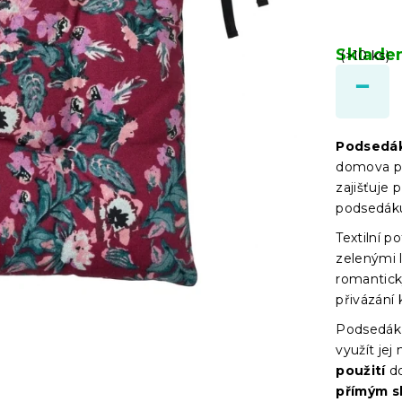
Sklad
(>10 ks)
Podsedák
domova po
zajišťuje 
podsedáku
Textilní p
zelenými 
romantick
přivázání
Podsedák 
využít jej
použití
do
přímým 