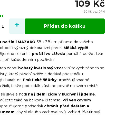
109 Kč
90 Kč bez DPH
em
Měrn
cena:
Přidat do košíku
 na židli MAZAKO
38 x 38 cm přinese do vašeho
hodlí i výrazný dekorativní prvek.
Měkká výplň
příjemné sezení a
prošití ve středu
pomáhá udržet tvar
 i při každodenním používání.
otah zdobí
bohatý květinový vzor
v růžových tónech se
listy, který působí svěže a dodává podsedáku
ý charakter.
Praktické šňůrky
umožňují snadné
 k židli, takže podsedák zůstane pevně na svém místě.
se skvěle hodí
na jídelní židle v kuchyni i jídelně
,
 můžete také na balkoně či terase.
Při venkovním
poručujeme podsedák
chránit před deštěm a
sluncem
, aby si dlouho zachoval svůj vzhled. Květinový