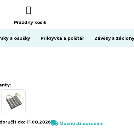
Prázdný košík
NÁKUPNÍ
KOŠÍK
níky a osušky
Přikrývka a polštář
Závěsy a záclon
anty:
oručit do:
11.08.2026
Možnosti doručení