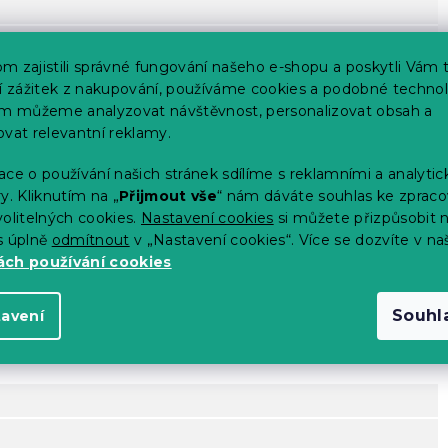
m zajistili správné fungování našeho e-shopu a poskytli Vám 
ší zážitek z nakupování, používáme cookies a podobné technol
im můžeme analyzovat návštěvnost, personalizovat obsah a
ovat relevantní reklamy.
ce o používání našich stránek sdílíme s reklamními a analyti
y. Kliknutím na „
Přijmout vše
“ nám dáváte souhlas ke zpraco
olitelných cookies.
Nastavení cookies
si můžete přizpůsobit 
s úplně
odmítnout
v „Nastavení cookies“. Více se dozvíte v na
ch používání cookies
Souhl
tavení