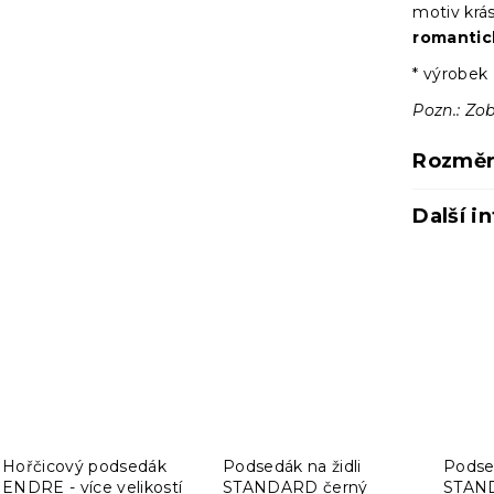
motiv krá
romanti
* výrobek 
Pozn.: Zob
Rozměr
Další i
Hořčicový podsedák
Podsedák na židli
Podsed
ENDRE - více velikostí
STANDARD černý
STAND