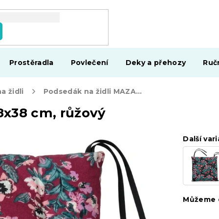
Prostěradla
Povlečení
Deky a přehozy
Ruč
 židli
Podsedák na židli MAZAKO 38x38 cm, růžový
8x38 cm, růžový
Další vari
Můžeme d