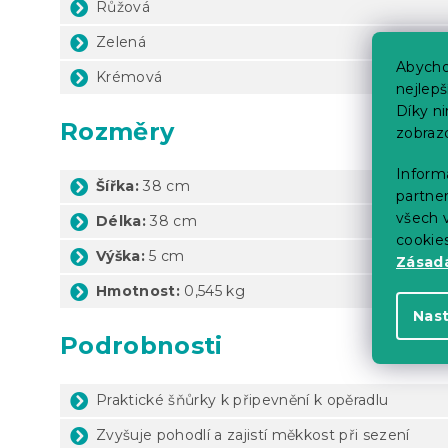
Růžová
Zelená
Abycho
Krémová
nejlep
Díky n
Rozměry
zobraz
Informa
Šířka:
38 cm
partner
všech v
Délka:
38 cm
cookie
Výška:
5 cm
Zásadá
Hmotnost:
0,545 kg
Nas
Podrobnosti
Praktické šňůrky k připevnění k opěradlu
Zvyšuje pohodlí a zajistí měkkost při sezení