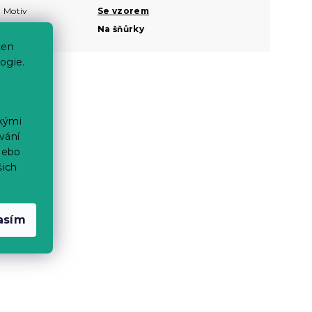
Motiv
Se vzorem
Připevnění
Na šňůrky
ten
ogie.
ckými
vání
nebo
šich
asím