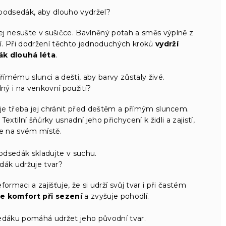
podsedák, aby dlouho vydržel?
j nesušte v sušičce. Bavlněný potah a směs výplně z
ní. Při dodržení těchto jednoduchých kroků
vydrží
k dlouhá léta
.
mému slunci a dešti, aby barvy zůstaly živé.
ý i na venkovní použití?
e je třeba jej chránit před deštěm a přímým sluncem.
xtilní šňůrky usnadní jeho přichycení k židli a zajistí,
e na svém místě.
odsedák skladujte v suchu.
dák udržuje tvar?
rmaci a zajišťuje, že si udrží svůj tvar i při častém
e komfort při sezení
a zvyšuje pohodlí.
edáku pomáhá udržet jeho původní tvar.