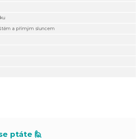
tku
deštěm a přímým sluncem
se ptáte 🙋