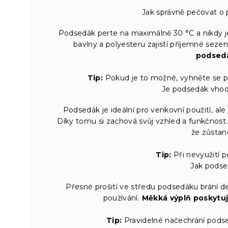
Jak správně pečovat o 
Podsedák perte na maximálně 30 °C a nikdy je
bavlny a polyesteru zajistí příjemné seze
podsedá
Tip:
Pokud je to možné, vyhněte se pří
Je podsedák vhodn
Podsedák je ideální pro venkovní použití, al
Díky tomu si zachová svůj vzhled a funkčnost. Te
že zůstan
Tip:
Při nevyužití p
Jak podse
Přesné prošití ve středu podsedáku brání defo
používání.
Měkká výplň poskytuj
Tip:
Pravidelné načechrání pods