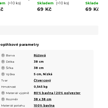
dem
(>10 ks)
Skladem
(>10 ks)
Skladem
(>
Kč
69 Kč
69 Kč
oplňkové parametry
Barva
Růžová
?
Délka
38 cm
?
Šířka
38 cm
?
Výška
5 cm, Nízká
?
Tvar
Čtvercový
Hmotnost
0,545 kg
Materiál výplně
80% bavlna | 20% polyester
?
Rozměr
38 x 38 cm
?
Materiál potahu
100% bavlna