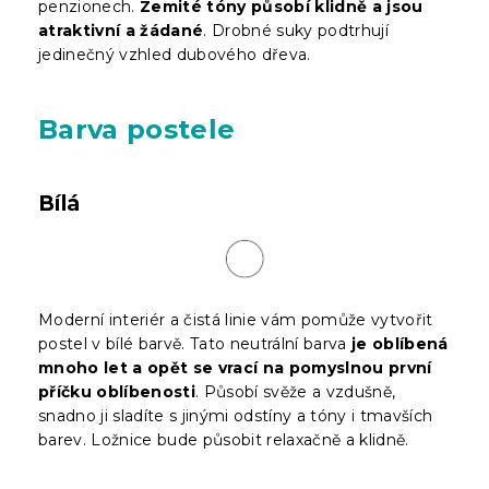
penzionech.
Zemité tóny působí klidně a jsou
atraktivní a žádané
. Drobné suky podtrhují
jedinečný vzhled dubového dřeva.
Barva postele
Bílá
Moderní interiér a čistá linie vám pomůže vytvořit
postel v bílé barvě. Tato neutrální barva
je oblíbená
mnoho let a opět se vrací na pomyslnou první
příčku oblíbenosti
. Působí svěže a vzdušně,
snadno ji sladíte s jinými odstíny a tóny i tmavších
barev. Ložnice bude působit relaxačně a klidně.