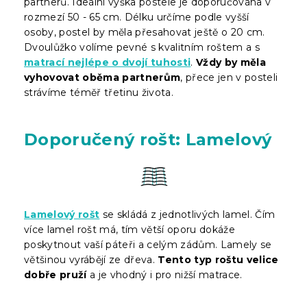
partnerů. Ideální výška postele je doporučována v
rozmezí 50 - 65 cm. Délku určíme podle vyšší
osoby, postel by měla přesahovat ještě o 20 cm.
Dvoulůžko volíme pevné s kvalitním roštem a s
matrací nejlépe o dvojí tuhosti
.
Vždy by měla
vyhovovat oběma partnerům
, přece jen v posteli
strávíme téměř třetinu života.
Doporučený rošt: Lamelový
Lamelový rošt
se skládá z jednotlivých lamel. Čím
více lamel rošt má, tím větší oporu dokáže
poskytnout vaší páteři a celým zádům. Lamely se
většinou vyrábějí ze dřeva.
Tento typ roštu velice
dobře pruží
a je vhodný i pro nižší matrace.