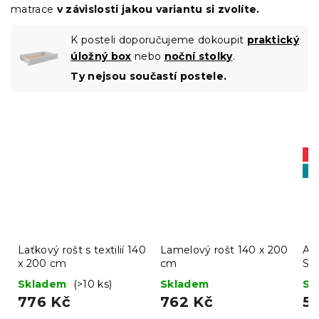
matrace
v závislosti jakou variantu si zvolíte.
K posteli doporučujeme dokoupit
praktický
úložný box
nebo
noční stolky
.
Ty nejsou součastí postele.
A
Vý
Laťkový rošt s textilií 140
Lamelový rošt 140 x 200
AK
x 200 cm
cm
ST
II.
Skladem
(>10 ks)
Skladem
Sk
776 Kč
762 Kč
5