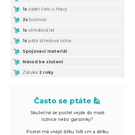
1x
zadní čelo u hlavy
2x
bočnice
1x
středová lať
1x
pátá středová noha
Spojovací materiál
Návod ke složení
Záruka
2 roky
Často se ptáte 🙋
Skutečně se postel vejde do malé
ložnice nebo garsonky?
Postel má vnější šířku 148 cm a délku