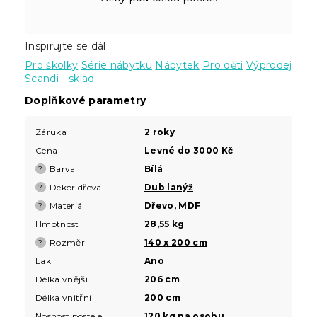
Inspirujte se dál
Pro školky
Série nábytku
Nábytek
Pro děti
Výprodej
Scandi - sklad
Doplňkové parametry
Záruka
2 roky
Cena
Levné do 3000 Kč
Barva
Bílá
?
Dekor dřeva
Dub lanýž
?
Materiál
Dřevo, MDF
?
Hmotnost
28,55 kg
Rozměr
140 x 200 cm
?
Lak
Ano
Délka vnější
206 cm
Délka vnitřní
200 cm
Nosnost postele
120 kg na osobu