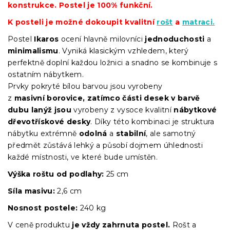
konstrukce. Postel je 100% funkční.
K posteli je možné dokoupit kvalitní
rošt
a
matraci.
Postel
Ikaros
ocení hlavně milovníci
jednoduchosti
a
minimalismu
. Vyniká klasickým vzhledem, který
perfektně doplní každou ložnici a snadno se kombinuje s
ostatním nábytkem.
Prvky pokryté bílou barvou jsou vyrobeny
z
masivní
borovice,
zatímco části desek v barvě
dubu lanýž jsou
vyrobeny z vysoce kvalitní
nábytkové
dřevotřískové desky
. Díky této kombinaci je struktura
nábytku extrémně
odolná
a
stabilní
, ale samotný
předmět zůstává lehký a působí dojmem úhlednosti
každé místnosti, ve které bude umístěn.
Výška roštu
od podlahy:
25 cm
Síla masivu:
2,6 cm
Nosnost postele:
240 kg
V ceně produktu
je vždy zahrnuta postel.
Rošt a