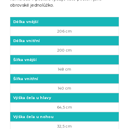
obrovské jednolůžko.
Délka vnější
206 cm
Délka vnitřní
200 cm
Šířka vnější
148 cm
Šířka vnitřní
140 cm
Výška čela u hlavy
64,5 cm
Výška čela u nohou
32,5 cm