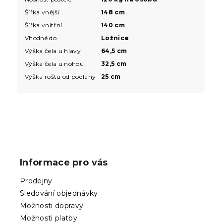
Šířka vnější
148 cm
Šířka vnitřní
140 cm
Vhodné do
Ložnice
Výška čela u hlavy
64,5 cm
Výška čela u nohou
32,5 cm
Výška roštu od podlahy
25 cm
Z
á
p
Informace pro vás
a
t
Prodejny
í
Sledování objednávky
Možnosti dopravy
Možnosti platby