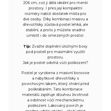
206 cm, což ji dělá ideální pro menší
prostory. I přes její kompaktní
rozměry nabízí dostatek místa pro
dvě osoby. Díky kombinaci masivu a
dřevotřísky zůstává postel lehká, ale
stabilní, a proto ji můžete snadno
umístit i do omezených prostor.
Tip:
Zvažte doplnění úložnými boxy
pod postelí pro maximální využití
prostoru.
Jak je postel odolná vůči poškození?
Postel je vyrobena z masivní borovice
a nábytkové dřevotřísky s
povrchovým lakem, který chrání před
poškrábáním. Tato kombinace
materiálů zajišťuje dlouhou životnost
a odolnost vůči mechanickému
poškození. Lakovaný povrch je
snadno udržovatelný – stačí otírat