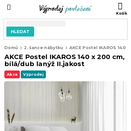
Přejít
NÁ
na
KO
obsah
HLEDAT
Domů
2. šance nábytku
AKCE Postel IKAROS 140 x 200 cm,
bílá/dub lanýž II.jakost
Akce
Výprodej