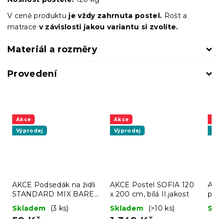
V ceně produktu
je vždy zahrnuta postel.
Rošt a
matrace
v závislosti jakou variantu si zvolíte.
Materiál a rozměry
Provedení
Akce
Akce
A
Výprodej
Výprodej
Vý
AKCE Podsedák na židli
AKCE Postel SOFIA 120
AK
STANDARD MIX BAREV
x 200 cm, bílá II.jakost
pro
II. jakost
II.
Skladem
(3 ks)
Skladem
(>10 ks)
Sk