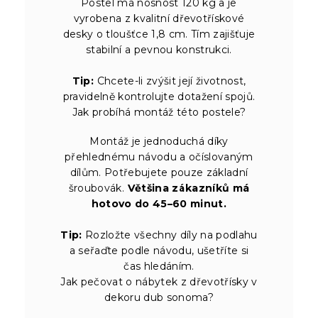
Postel má nosnost 120 kg a je
vyrobena z kvalitní dřevotřískové
desky o tloušťce 1,8 cm. Tím zajišťuje
stabilní a pevnou konstrukci.
Tip:
Chcete-li zvýšit její životnost,
pravidelně kontrolujte dotažení spojů.
Jak probíhá montáž této postele?
Montáž je jednoduchá díky
přehlednému návodu a očíslovaným
dílům. Potřebujete pouze základní
šroubovák.
Většina zákazníků má
hotovo do 45–60 minut.
Tip:
Rozložte všechny díly na podlahu
a seřaďte podle návodu, ušetříte si
čas hledáním.
Jak pečovat o nábytek z dřevotřísky v
dekoru dub sonoma?