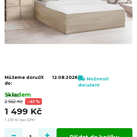
Můžeme doručit
12.08.2026
Možnosti
do:
doručení
Skladem
(4 ks)
2 562 Kč
–41 %
1 499 Kč
1 239 Kč bez DPH
Měrná
cena: