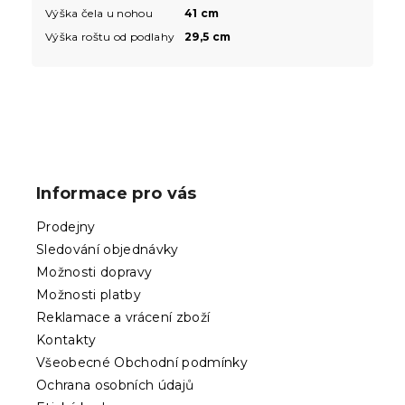
Výška čela u nohou
41 cm
Výška roštu od podlahy
29,5 cm
Z
á
p
Informace pro vás
a
t
Prodejny
í
Sledování objednávky
Možnosti dopravy
Možnosti platby
Reklamace a vrácení zboží
Kontakty
Všeobecné Obchodní podmínky
Ochrana osobních údajů