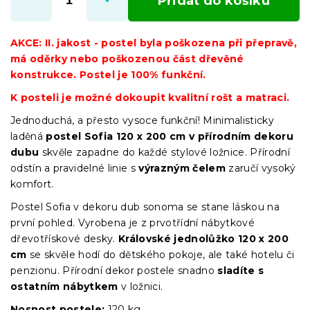
Přidat do košíku
AKCE: II. jakost - postel byla poškozena při přepravě,
má oděrky nebo poškozenou část dřevěné
konstrukce. Postel je 100% funkční.
K posteli je možné dokoupit kvalitní rošt a matraci.
Jednoduchá, a přesto vysoce funkční! Minimalisticky
laděná
postel Sofia 120 x 200 cm v přírodním dekoru
dubu
skvěle zapadne do každé stylové ložnice. Přírodní
odstín a pravidelné linie s
výrazným čelem
zaručí vysoký
komfort.
Postel Sofia v dekoru dub sonoma se stane láskou na
první pohled. Vyrobena je z prvotřídní nábytkové
dřevotřískové desky.
Královské jednolůžko 120 x 200
cm
se skvěle hodí do dětského pokoje, ale také hotelu či
penzionu. Přírodní dekor postele snadno
sladíte s
ostatním nábytkem
v ložnici.
Nosnost postele:
120 kg