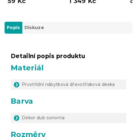
59 Kč
1 349 Kč
o
Popis
Diskuze
Detailní popis produktu
Materiál
Prvotřídní nábytková dřevotřísková deska
Barva
Dekor dub sonoma
Rozměry