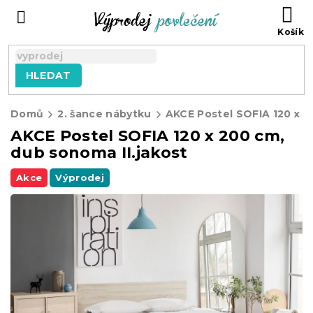
Přejít
NÁ
na
KO
obsah
HLEDAT
Domů
2. šance nábytku
AKCE Postel SOFIA 120 x 200 cm,
dub sonoma II.jakost
Akce
Výprodej