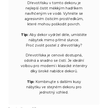
Dřevotřísku v tomto dekoru je
nejlepší čistit měkkým hadříkem
navlhčeným ve vodě. Vyhněte se
agresivním čisticím prostředkům,
které mohou poškodit povrch.
Tip:
Aby dekor vydržel déle, umístěte
nábytek mimo přímé slunce.
Proč zvolit postel z dřevotřísky?
Dřevotříska je cenově dostupná,
odolná a snadno se čistí. Je ideální
volbou pro moderní i klasické interiéry
díky široké nabídce dekorů.
Tip:
Kombinujte s dalšími kusy
nábytku ve stejném dekoru pro
jednotný vzhled.