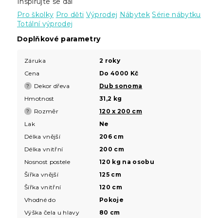
Inspirujte se dál
Pro školky
Pro děti
Výprodej
Nábytek
Série nábytku
Totální výprodej
Doplňkové parametry
Záruka
2 roky
Cena
Do 4000 Kč
Dekor dřeva
Dub sonoma
?
Hmotnost
31,2 kg
Rozměr
120 x 200 cm
?
Lak
Ne
Délka vnější
206 cm
Délka vnitřní
200 cm
Nosnost postele
120 kg na osobu
Šířka vnější
125 cm
Šířka vnitřní
120 cm
Vhodné do
Pokoje
Výška čela u hlavy
80 cm