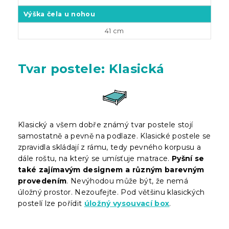
Výška čela u nohou
41 cm
Tvar postele: Klasická
Klasický a všem dobře známý tvar postele stojí
samostatně a pevně na podlaze. Klasické postele se
zpravidla skládají z rámu, tedy pevného korpusu a
dále roštu, na který se umísťuje matrace.
Pyšní se
také zajímavým designem a různým barevným
provedením
. Nevýhodou může být, že nemá
úložný prostor. Nezoufejte. Pod většinu klasických
postelí lze pořídit
úložný vysouvací box
.