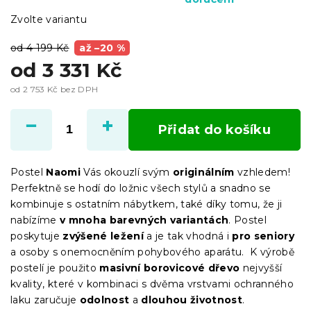
Zvolte variantu
od 4 199 Kč
až –20 %
od
3 331 Kč
od
2 753 Kč
bez DPH
Měrná
cena:
Přidat do košíku
Postel
Naomi
Vás okouzlí svým
originálním
vzhledem!
Perfektně se hodí do ložnic všech stylů a snadno se
kombinuje s ostatním nábytkem, také díky tomu, že ji
nabízíme
v mnoha barevných variantách
. Postel
poskytuje
zvýšené ležení
a je tak vhodná i
pro seniory
a osoby s onemocněním pohybového aparátu. K výrobě
postelí je použito
masivní borovicové dřevo
nejvyšší
kvality, které v kombinaci s dvěma vrstvami ochranného
laku zaručuje
odolnost
a
dlouhou životnost
.