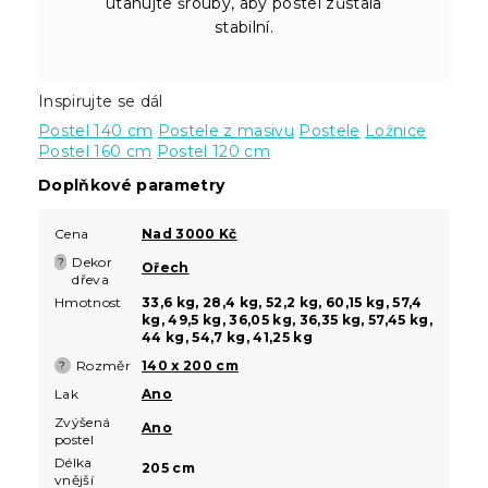
utahujte šrouby, aby postel zůstala
stabilní.
Inspirujte se dál
Postel 140 cm
Postele z masivu
Postele
Ložnice
Postel 160 cm
Postel 120 cm
Doplňkové parametry
Cena
Nad 3000 Kč
Dekor
?
Ořech
dřeva
Hmotnost
33,6 kg, 28,4 kg, 52,2 kg, 60,15 kg, 57,4
kg, 49,5 kg, 36,05 kg, 36,35 kg, 57,45 kg,
44 kg, 54,7 kg, 41,25 kg
Rozměr
140 x 200 cm
?
Lak
Ano
Zvýšená
Ano
postel
Délka
205 cm
vnější