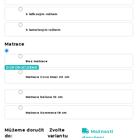
S laťkovým roštem
S lamelovým roštem
Matrace
Bez matrace
Matrace Coco Maxi 20 cm
Matrace Deluxe 10 cm
Matrace Sommera 18 cm
Můžeme doručit
Zvolte
Možnosti
do:
variantu
doručení