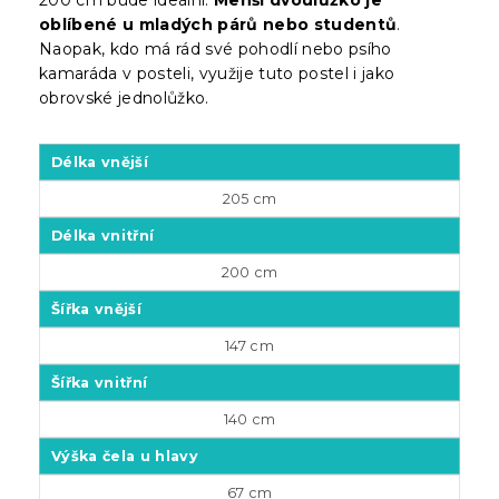
oblíbené u mladých párů nebo studentů
.
Naopak, kdo má rád své pohodlí nebo psího
kamaráda v posteli, využije tuto postel i jako
obrovské jednolůžko.
Délka vnější
205 cm
Délka vnitřní
200 cm
Šířka vnější
147 cm
Šířka vnitřní
140 cm
Výška čela u hlavy
67 cm