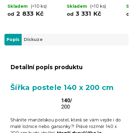
Skladem
(>10 ks)
Skladem
(>10 ks)
Sk
2 833 Kč
3 331 Kč
od
od
o
Popis
Diskuze
Detailní popis produktu
Šířka postele 140 x 200 cm
Sháníte manželskou postel, která se vám vejde i do
malé ložnice nebo garsonky?! Právě rozměr 140 x
200 cm bude ideální.
Menší dvoulůžko je