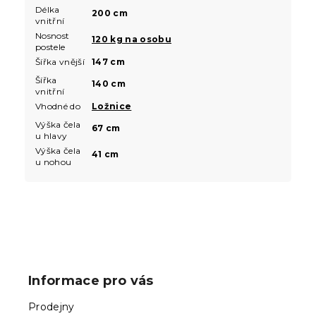
Délka
200 cm
vnitřní
Nosnost
120 kg na osobu
postele
Šířka vnější
147 cm
Šířka
140 cm
vnitřní
Vhodné do
Ložnice
Výška čela
67 cm
u hlavy
Výška čela
41 cm
u nohou
Z
á
p
Informace pro vás
a
t
Prodejny