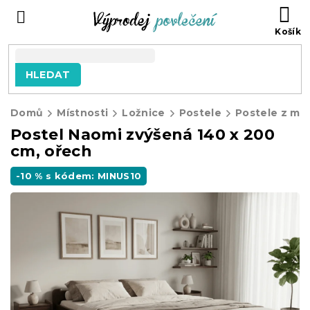
Přejít
NÁ
na
KO
obsah
HLEDAT
Domů
Místnosti
Ložnice
Postele
Postele z ma
Postel Naomi zvýšená 140 x 200
cm, ořech
-10 % s kódem: MINUS10