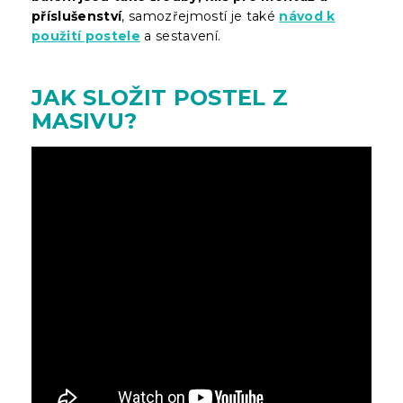
příslušenství
, samozřejmostí je také
návod k
použití postele
a sestavení.
JAK SLOŽIT POSTEL Z
MASIVU?