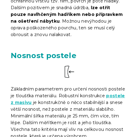
ochrannou vrstvu tzv. film, povrch je poté hladký.
Dalším pozitivem je snadná údržba,
lze otřít
pouze navlhčeným hadříkem nebo přípravkem
na ošetření nábytku
. Možnou nevýhodou je
oprava poškozeného povrchu, ten se musí celý
obrousit a znovu nalakovat.
Nosnost postele
Základním parametrem pro určení nosnosti postele
je tloušťka materiálu. Robustní konstrukce
postele
z masivu
je konstrukčně o něco stabilnější a snese
větší nosnost, než postele z materiálu slabšího.
Minimální šířka materiálu je 25 mm, čím více, tím
lépe. Dalším měřítkem je rošt a jeho tloušťka.
Všechna tato kritéria mají vliv na celkovou nosnost
postele, která je určena výrobcem.