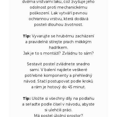
dvěma vrstvami laku, což zvyšuje jeho
odolnost proti mechanickému
poškození. Lak vytváří pevnou
ochrannou vrstvu, která dodává
posteli dlouhou životnost.
Tip:
Vyvarujte se hrubému zacházení
a pravidelně stírejte prach měkkým
hadříkem.
Jak je to s montáží? Zvládnu to sám?
Sestavit postel zvládnete snadno
sami. V balení najdete veškeré
potřebné komponenty a přehledný
návod. Stačí postupovat podle kroků
a rám je hotový do 45 minut.
Tip:
Uložte si všechny díly na podlahu
a seřaďte podle čísel v návodu, abyste
si ulehčili práci.
Má postel úložný prostor?