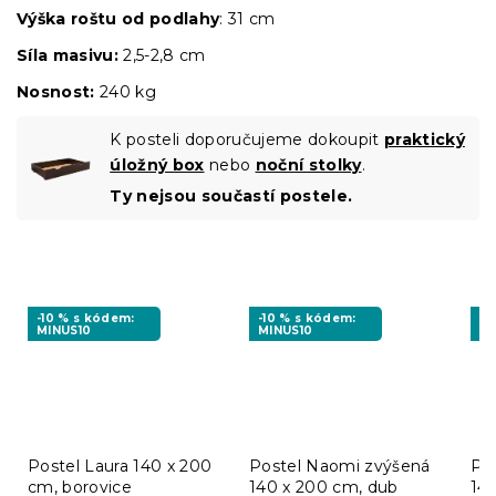
Výška roštu od podlahy
: 31 cm
Síla masivu:
2,5-2,8 cm
Nosnost:
240 kg
K posteli doporučujeme dokoupit
praktický
úložný box
nebo
noční stolky
.
Ty nejsou součastí postele.
-10 % s kódem:
-10 % s kódem:
-1
MINUS10
MINUS10
MI
Postel Laura 140 x 200
Postel Naomi zvýšená
Po
cm, borovice
140 x 200 cm, dub
14