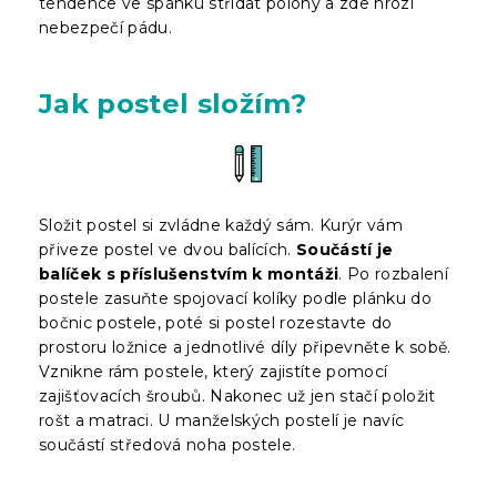
tendence ve spánku střídat polohy a zde hrozí
nebezpečí pádu.
Jak postel složím?
Složit postel si zvládne každý sám. Kurýr vám
přiveze postel ve dvou balících.
Součástí je
balíček s příslušenstvím k montáži
. Po rozbalení
postele zasuňte spojovací kolíky podle plánku do
bočnic postele, poté si postel rozestavte do
prostoru ložnice a jednotlivé díly připevněte k sobě.
Vznikne rám postele, který zajistíte pomocí
zajišťovacích šroubů. Nakonec už jen stačí položit
rošt a matraci. U manželských postelí je navíc
součástí středová noha postele.