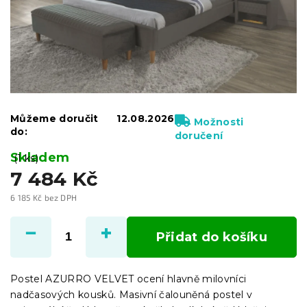
Můžeme doručit
12.08.2026
Možnosti
do:
doručení
Skladem
(1 ks)
7 484 Kč
6 185 Kč bez DPH
Měrná
cena:
Přidat do košíku
Postel AZURRO VELVET ocení hlavně milovníci
nadčasových kousků. Masivní čalouněná postel v