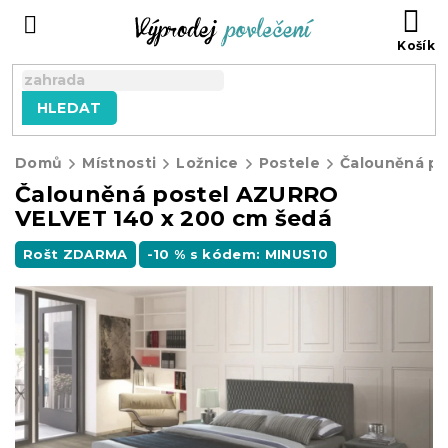
Přejít
NÁ
na
KO
obsah
HLEDAT
Domů
Místnosti
Ložnice
Postele
Čalouněná postel AZURRO
VELVET 140 x 200 cm šedá
Rošt ZDARMA
-10 % s kódem: MINUS10