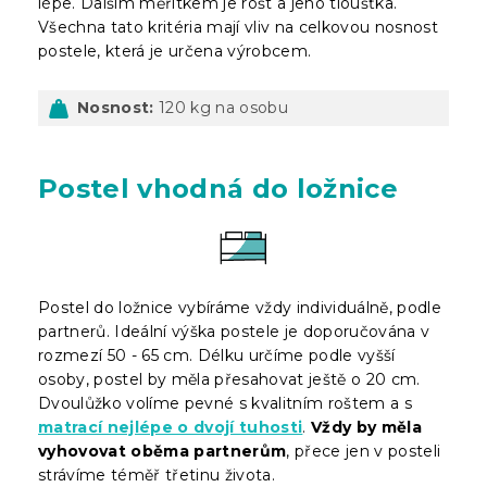
lépe. Dalším měřítkem je rošt a jeho tloušťka.
Všechna tato kritéria mají vliv na celkovou nosnost
postele, která je určena výrobcem.
Nosnost:
120 kg na osobu
Postel vhodná do ložnice
Postel do ložnice vybíráme vždy individuálně, podle
partnerů. Ideální výška postele je doporučována v
rozmezí 50 - 65 cm. Délku určíme podle vyšší
osoby, postel by měla přesahovat ještě o 20 cm.
Dvoulůžko volíme pevné s kvalitním roštem a s
matrací nejlépe o dvojí tuhosti
.
Vždy by měla
vyhovovat oběma partnerům
, přece jen v posteli
strávíme téměř třetinu života.