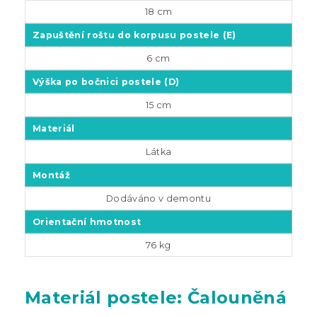
18 cm
Zapuštění roštu do korpusu postele (E)
6 cm
Výška po bočnici postele (D)
15 cm
Materiál
Látka
Montáž
Dodáváno v demontu
Orientační hmotnost
76 kg
Materiál postele: Čalouněná