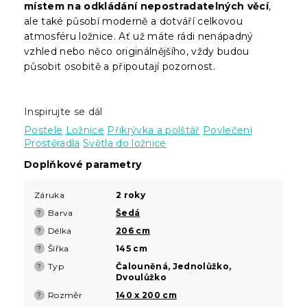
místem na odkládání nepostradatelných věcí
,
ale také působí moderně a dotváří celkovou
atmosféru ložnice. Ať už máte rádi nenápadný
vzhled nebo něco originálnějšího, vždy budou
působit osobitě a připoutají pozornost.
Inspirujte se dál
Postele
Ložnice
Přikrývka a polštář
Povlečení
Prostěradla
Světla do ložnice
Doplňkové parametry
Záruka
2 roky
Barva
Šedá
?
Délka
206 cm
?
Šířka
145 cm
?
Typ
Čalouněná, Jednolůžko,
?
Dvoulůžko
Rozměr
140 x 200 cm
?