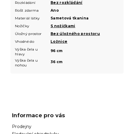
Rozkládání
Bez rozkládání
Rošt zdarma
Ano
Materiál látky
Sametová tkanina
Nožičky
S nožičkami
Úložný prostor
Bez úložného prostoru
Vhodné do
Ložnice
Výška čela u
96 cm
hlavy
Výška čela u
36 cm
nohou
Z
á
p
Informace pro vás
a
t
Prodejny
í
Sledování objednávky