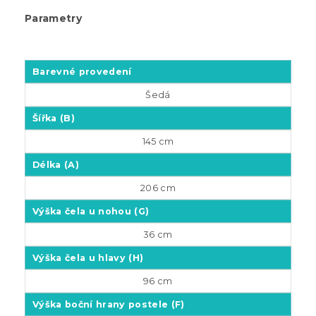
Parametry
Barevné provedení
Šedá
Šířka (B)
145 cm
Délka (A)
206 cm
Výška čela u nohou (G)
36 cm
Výška čela u hlavy (H)
96 cm
Výška boční hrany postele (F)