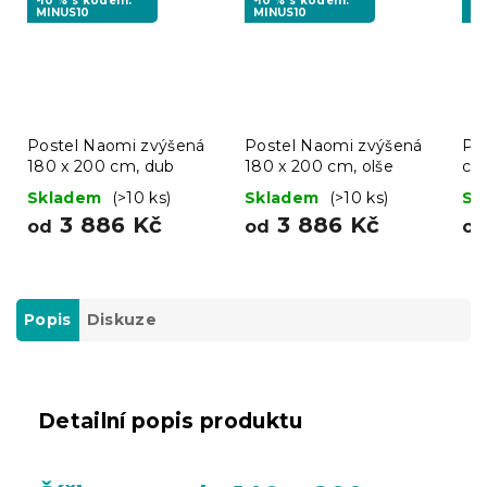
-10 % s kódem:
-10 % s kódem:
-1
MINUS10
MINUS10
MI
Postel Naomi zvýšená
Postel Naomi zvýšená
Pos
180 x 200 cm, dub
180 x 200 cm, olše
cm
Skladem
(>10 ks)
Skladem
(>10 ks)
Sk
3 886 Kč
3 886 Kč
od
od
o
Popis
Diskuze
Detailní popis produktu