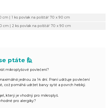
0 cm | 1 ks povlak na polštář 70 x 90 cm
0 cm | 2 ks povlak na polštář 70 x 90 cm
se ptáte 🙋
rát mikroplyšové povlečení?
aximálně jednou za 14 dní. Praní udržuje povlečení
té, což pomáhá udržet barvy syté a povrch hebký.
el, který je vhodný pro mikroplyš.
vhodné pro alergiky?