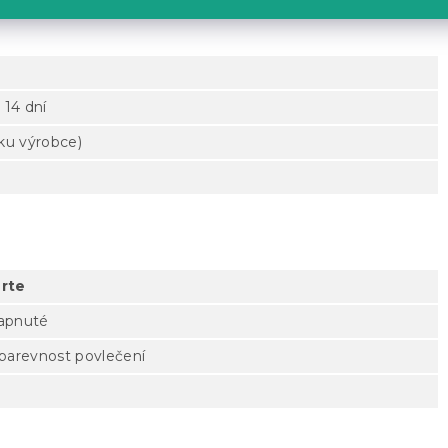
 14 dní
tku výrobce)
rte
zapnuté
 barevnost povlečení