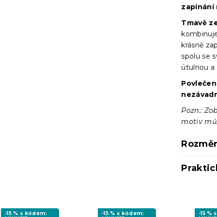
zapínání 
Tmavě ze
kombinuje
krásně z
spolu se 
útulnou a
Povlečení
nezávadn
Pozn.: Zob
motiv může
Rozměr
Praktic
-15 % s kódem:
-15 % s kódem:
-15 % 