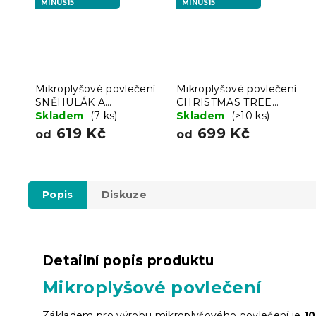
MINUS15
MINUS15
Mikroplyšové povlečení
Mikroplyšové povlečení
SNĚHULÁK A
CHRISTMAS TREE
PERNÍČEK zelené
Skladem
(7 ks)
zelené
Skladem
(>10 ks)
619 Kč
699 Kč
od
od
Popis
Diskuze
Detailní popis produktu
Mikroplyšové povlečení
Základem pro výrobu mikroplyšového povlečení je
1