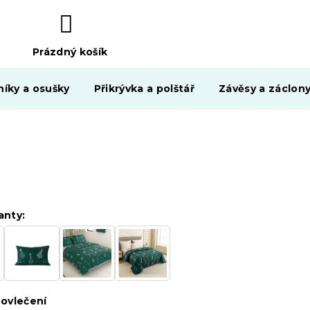
Prázdný košík
NÁKUPNÍ
KOŠÍK
níky a osušky
Přikrývka a polštář
Závěsy a záclon
anty:
ovlečení