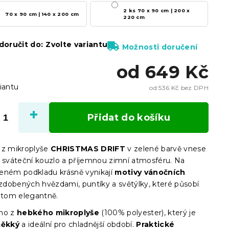
2 ks 70 x 90 cm | 200 x
70 x 90 cm | 140 x 200 cm
220 cm
oručit do:
Zvolte variantu
Možnosti doručení
od
649 Kč
iantu
od
536 Kč
bez DPH
Měrn
cena:
Přidat do košíku
 z mikroplyše
CHRISTMAS DRIFT
v zelené barvě vnese
e sváteční kouzlo a příjemnou zimní atmosféru. Na
eném podkladu krásně vynikají
motivy vánočních
zdobených hvězdami, puntíky a světýlky, které působí
řitom elegantně.
eno z
hebkého mikroplyše
(100% polyester), který je
měkký
a ideální pro chladnější období.
Praktické