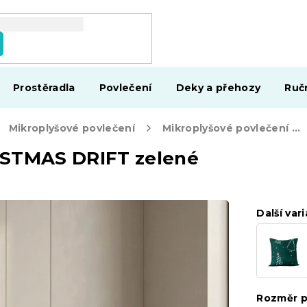
Prostěradla
Povlečení
Deky a přehozy
Ruč
Mikroplyšové povlečení
Mikroplyšové povlečení CHRISTMAS DRIFT zelené
ISTMAS DRIFT zelené
Další vari
Rozměr p