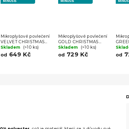
MINUS15
MINUS15
MINUS
Mikroplyšové povlečení
Mikroplyšové povlečení
Mikro
VELVET CHRISTMAS
GOLD CHRISTMAS
GREE
červené
Skladem
(>10 ks)
červené
Skladem
(>10 ks)
zelen
Skla
649 Kč
729 Kč
7
od
od
od
D
00% polyester
, což je materiál, který se z důvodu své