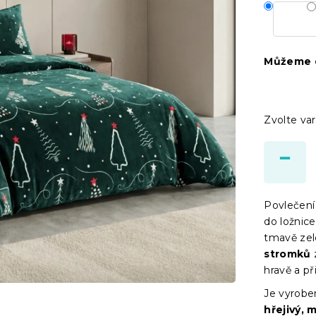
Můžeme d
Zvolte var
Povlečení
do ložnic
tmavě zel
stromků
hravě a p
Je vyrob
hřejivý, 