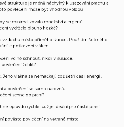
 své struktuře je méně náchylný k usazování prachu a
 toto povlečení může být vhodnou volbou.
aby se minimalizovalo množství alergenů.
lečení vydrželo dlouho hezké?
 na vzduchu místo přímého slunce. Použitím šetrného
ráníte poškození vláken.
ení volně schnout, nikoli v sušičce.
 povlečení žehlit?
 Jeho vlákna se nemačkají, což šetří čas i energii.
ní a povlečení se samo narovná.
lečení schne po praní?
ne opravdu rychle, což je ideální pro časté praní.
ní pověste povlečení na větrané místo.