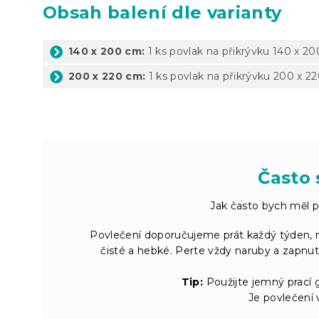
Obsah balení dle varianty
140 x 200 cm:
1 ks povlak na přikrývku 140 x 20
200 x 220 cm:
1 ks povlak na přikrývku 200 x 22
Často 
Jak často bych měl p
Povlečení doporučujeme prát každý týden, m
čisté a hebké. Perte vždy naruby a zapnu
Tip:
Použijte jemný prací g
Je povlečení 