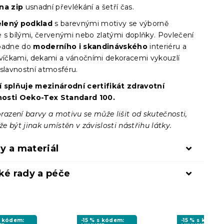
na zip
usnadní převlékání a šetří čas.
lený podklad
s barevnými motivy se výborně
 s bílými, červenými nebo zlatými doplňky. Povlečení
apadne do
moderního i skandinávského
interiéru a
svíčkami, dekami a vánočními dekoracemi vykouzlí
 slavnostní atmosféru.
 splňuje mezinárodní certifikát zdravotní
osti Oeko-Tex Standard 100.
razení barvy a motivu se může lišit od skutečnosti,
 být jinak umístěn v závislosti nástřihu látky.
y a materiál
ké rady a péče
s kódem:
-15 % s kódem:
-15 % s kódem