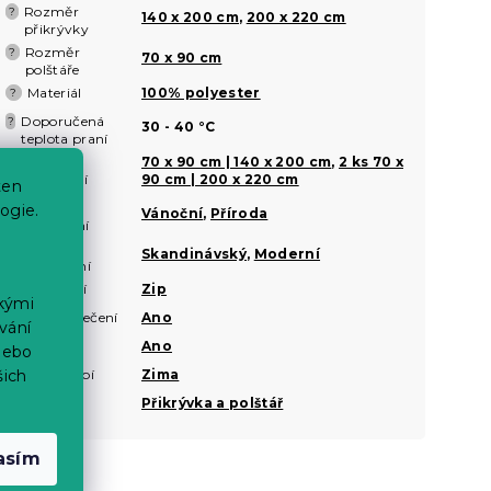
Rozměr
?
140 x 200 cm
,
200 x 220 cm
přikrývky
Rozměr
?
70 x 90 cm
polštáře
Materiál
100% polyester
?
Doporučená
?
30 - 40 °C
teplota praní
Rozměr
70 x 90 cm | 140 x 200 cm
,
2 ks 70 x
?
povlečení
90 cm | 200 x 220 cm
ten
Motiv
?
ogie.
Vánoční
,
Příroda
povlečení
Styl
?
Skandinávský
,
Moderní
povlečení
Zapínání
Zip
?
ckými
Hřejivé povlečení
Ano
vání
Nežehlivé
Ano
nebo
Roční období
Zima
šich
Sady
Přikrývka a polštář
asím