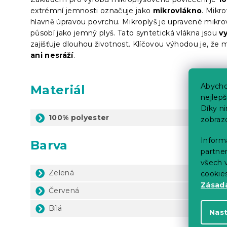
extrémní jemnosti označuje jako
mikrovlákno
.
Mikro
hlavně úpravou povrchu. Mikroplyš je upravené mikro
působí jako jemný plyš. Tato syntetická vlákna jsou
v
zajišťuje dlouhou životnost. Klíčovou výhodou je, že 
ani nesráží
.
Abycho
Materiál
nejlep
Díky n
100% polyester
zobraz
Informa
Barva
partner
všech v
Zelená
cookie
Zásadá
Červená
Bílá
Nas