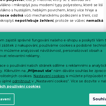
vlákno i mikroplyš jsou moderní typy polyesteru, které se liší
vlákno s hustějším, hebkým povrchem, který více hřeje a
ysoce odolná
vůči mechanickému poškození a tření, což
mikroplyš
nepotřebuje žehlení
, protože se vůbec
nemačká
m zajistili správné fungování našeho e-shopu a poskytli Vám 
ší zážitek z nakupování, používáme cookies a podobné technol
im můžeme analyzovat návštěvnost, personalizovat obsah a
ovat relevantní reklamy.
ce o používání našich stránek sdílíme s reklamními a analyti
y. Kliknutím na „
Přijmout vše
“ nám dáváte souhlas ke zpraco
olitelných cookies.
Nastavení cookies
si můžete přizpůsobit 
s úplně
odmítnout
v „Nastavení cookies“. Více se dozvíte v na
ch používání cookies
Souhl
tavení