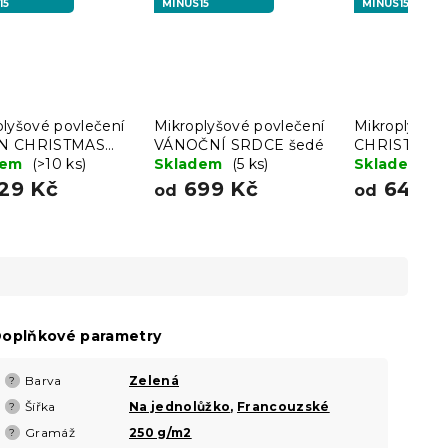
15
MINUS15
MINUS15
plyšové povlečení
Mikroplyšové povlečení
Mikroplyšové
N CHRISTMAS
VÁNOČNÍ SRDCE šedé
CHRISTMAS
é
dem
(>10 ks)
Skladem
(5 ks)
zelené
Skladem
(>
29 Kč
699 Kč
649 K
od
od
oplňkové parametry
Barva
Zelená
?
Šířka
Na jednolůžko
,
Francouzské
?
Gramáž
250 g/m2
?