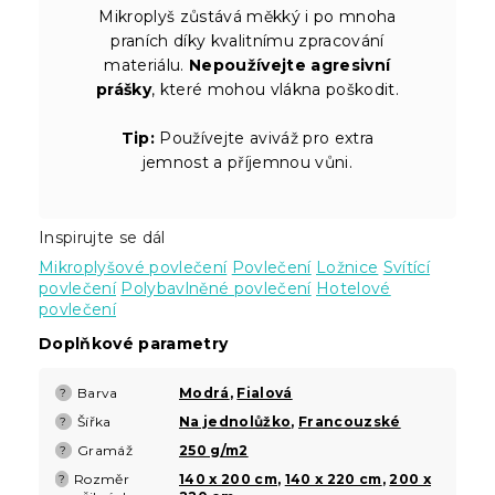
Mikroplyš zůstává měkký i po mnoha
praních díky kvalitnímu zpracování
materiálu.
Nepoužívejte agresivní
prášky
, které mohou vlákna poškodit.
Tip:
Používejte aviváž pro extra
jemnost a příjemnou vůni.
Inspirujte se dál
Mikroplyšové povlečení
Povlečení
Ložnice
Svítící
povlečení
Polybavlněné povlečení
Hotelové
povlečení
Doplňkové parametry
Barva
Modrá
,
Fialová
?
Šířka
Na jednolůžko
,
Francouzské
?
Gramáž
250 g/m2
?
Rozměr
140 x 200 cm
,
140 x 220 cm
,
200 x
?