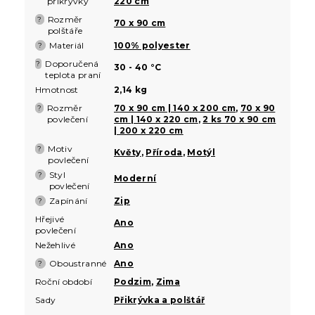
přikrývky
220 cm
Rozměr
?
70 x 90 cm
polštáře
Materiál
100% polyester
?
Doporučená
?
30 - 40 °C
teplota praní
Hmotnost
2,14 kg
Rozměr
70 x 90 cm | 140 x 200 cm
,
70 x 90
?
povlečení
cm | 140 x 220 cm
,
2 ks 70 x 90 cm
| 200 x 220 cm
Motiv
?
Květy
,
Příroda
,
Motýl
povlečení
Styl
?
Moderní
povlečení
Zapínání
Zip
?
Hřejivé
Ano
povlečení
Nežehlivé
Ano
Oboustranné
Ano
?
Roční období
Podzim
,
Zima
Sady
Přikrývka a polštář