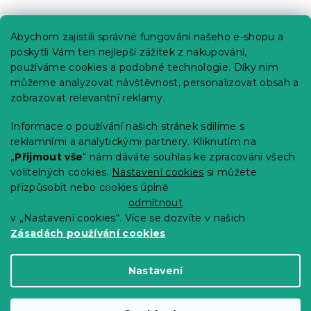
Praktické informace
Abychom zajistili správné fungování našeho e-shopu a
Kariéra
poskytli Vám ten nejlepší zážitek z nakupování,
používáme cookies a podobné technologie. Díky nim
Poptávky a B2B spolupráce
můžeme analyzovat návštěvnost, personalizovat obsah a
Proč se u nás registrovat?
zobrazovat relevantní reklamy.
Věrnostní program - Sleva až 10 %
Informace o používání našich stránek sdílíme s
reklamními a analytickými partnery. Kliknutím na
Návody
„
Přijmout vše
“ nám dáváte souhlas ke zpracování všech
Tabulky velikostí
volitelných cookies.
Nastavení cookies
si můžete
přizpůsobit nebo cookies úplně
Blog
odmítnout
v „Nastavení cookies“. Více se dozvíte v našich
Zásadách používání cookies
Vytvořil Shoptet Premium
Nastavení
Copyright 2026
Výprodej povlečení
. Všechna