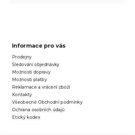
Z
á
p
Informace pro vás
a
t
Prodejny
í
Sledování objednávky
Možnosti dopravy
Možnosti platby
Reklamace a vrácení zboží
Kontakty
Všeobecné Obchodní podmínky
Ochrana osobních údajů
Etický kodex