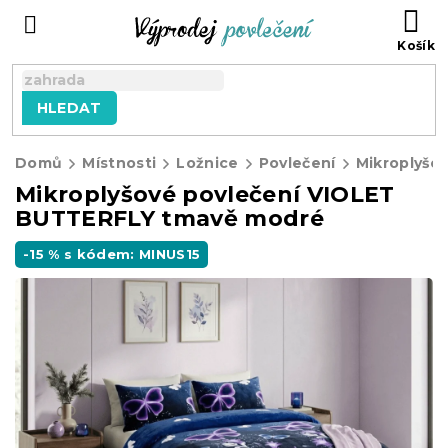
Přejít
NÁ
na
KO
obsah
HLEDAT
Domů
Místnosti
Ložnice
Povlečení
Mikroplyšov
Mikroplyšové povlečení VIOLET
BUTTERFLY tmavě modré
-15 % s kódem: MINUS15