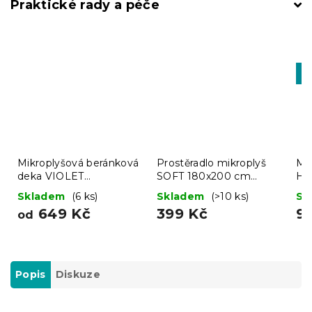
Praktické rady a péče
-1
MI
Mikroplyšová beránková
Prostěradlo mikroplyš
Mi
deka VIOLET
SOFT 180x200 cm
HV
BUTTERFLY tmavě
modré
Skladem
(6 ks)
Skladem
(>10 ks)
Sk
modrá
649 Kč
399 Kč
9
od
Popis
Diskuze