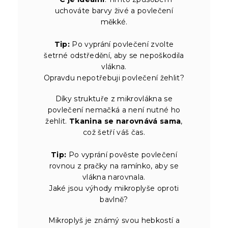
uchováte barvy živé a povlečení
měkké.
Tip:
Po vyprání povlečení zvolte
šetrné odstředění, aby se nepoškodila
vlákna.
Opravdu nepotřebuji povlečení žehlit?
Díky struktuře z mikrovlákna se
povlečení nemačká a není nutné ho
žehlit.
Tkanina se narovnává sama
,
což šetří váš čas.
Tip:
Po vyprání pověste povlečení
rovnou z pračky na ramínko, aby se
vlákna narovnala.
Jaké jsou výhody mikroplyše oproti
bavlně?
Mikroplyš je známý svou hebkostí a