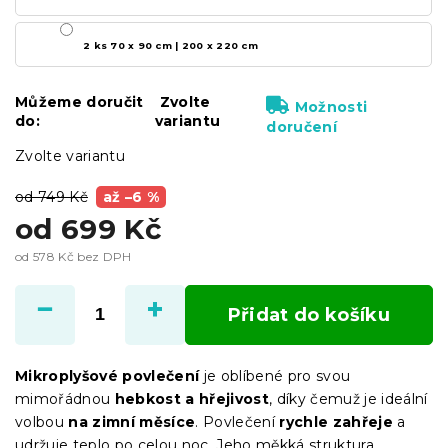
2 ks 70 x 90 cm | 200 x 220 cm
Můžeme doručit
Zvolte
Možnosti
do:
variantu
doručení
Zvolte variantu
od 749 Kč
až –6 %
od
699 Kč
od
578 Kč
bez DPH
Měrná
cena:
Přidat do košíku
Mikroplyšové povlečení
je oblíbené pro svou
mimořádnou
hebkost a hřejivost
, díky čemuž je ideální
volbou
na zimní měsíce
. Povlečení
rychle zahřeje
a
udržuje teplo po celou noc. Jeho měkká struktura