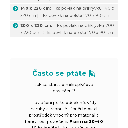
140 x 220 cm:
1 ks povlak na přikrývku 140 x
220 cm | 1 ks povlak na polštář 70 x 90 cm
200 x 220 cm:
1 ks povlak na přikrývku 200
x 220 cm | 2 ks povlak na polštář 70 x 90 cm
Často se ptáte 🙋
Jak se starat o mikroplyšové
povlečení?
Povlečení perte odděleně, vždy
naruby a zapnuté. Použijte prací
prostředek vhodný pro materiál a
barevnost povlečení.
Praní na 30–40
°C je ideální
. Tímto způsobem