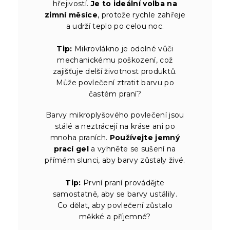
hřejivostí.
Je to ideální volba na
zimní měsíce
, protože rychle zahřeje
a udrží teplo po celou noc.
Tip:
Mikrovlákno je odolné vůči
mechanickému poškození, což
zajišťuje delší životnost produktů.
Může povlečení ztratit barvu po
častém praní?
Barvy mikroplyšového povlečení jsou
stálé a neztrácejí na kráse ani po
mnoha praních.
Používejte jemný
prací gel
a vyhněte se sušení na
přímém slunci, aby barvy zůstaly živé.
Tip:
První praní provádějte
samostatně, aby se barvy ustálily.
Co dělat, aby povlečení zůstalo
měkké a příjemné?