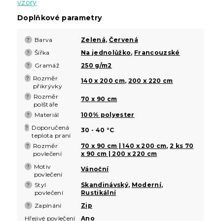
vzory
Doplňkové parametry
Barva
Zelená
,
Červená
?
Šířka
Na jednolůžko
,
Francouzské
?
Gramáž
250 g/m2
?
Rozměr
?
140 x 200 cm
,
200 x 220 cm
přikrývky
Rozměr
?
70 x 90 cm
polštáře
Materiál
100% polyester
?
Doporučená
?
30 - 40 °C
teplota praní
Rozměr
70 x 90 cm | 140 x 200 cm
,
2 ks 70
?
povlečení
x 90 cm | 200 x 220 cm
Motiv
?
Vánoční
povlečení
Styl
Skandinávský
,
Moderní
,
?
povlečení
Rustikální
Zapínání
Zip
?
Hřejivé povlečení
Ano