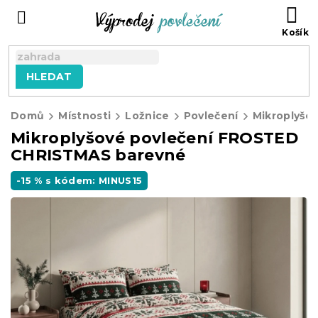
Přejít
NÁ
na
KO
obsah
HLEDAT
Domů
Místnosti
Ložnice
Povlečení
Mikroplyšov
Mikroplyšové povlečení FROSTED
CHRISTMAS barevné
-15 % s kódem: MINUS15