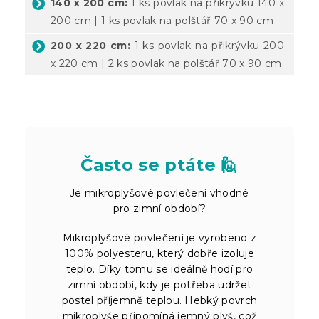
140 x 200 cm:
1 ks povlak na přikrývku 140 x
200 cm | 1 ks povlak na polštář 70 x 90 cm
200 x 220 cm:
1 ks povlak na přikrývku 200
x 220 cm | 2 ks povlak na polštář 70 x 90 cm
Často se ptáte 🙋
Je mikroplyšové povlečení vhodné
pro zimní období?
Mikroplyšové povlečení je vyrobeno z
100% polyesteru, který dobře izoluje
teplo. Díky tomu se ideálně hodí pro
zimní období, kdy je potřeba udržet
postel příjemně teplou. Hebký povrch
mikroplyše připomíná jemný plyš, což