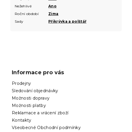
Nežehlivé
Ano
Roční období
Zima
Sady
Přikrývka a polštář
Z
á
p
Informace pro vás
a
t
Prodejny
í
Sledování objednávky
Možnosti dopravy
Možnosti platby
Reklamace a vrácení zboží
Kontakty
Všeobecné Obchodní podmínky