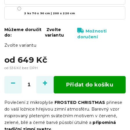
2 ks 70 x 90 cm | 200 x 220 cm
Můžeme doručit
Zvolte
Možnosti
do:
variantu
doručení
Zvolte variantu
od
649 Kč
od
536 Kč
bez DPH
Měrná
cena:
Přidat do košíku
Povlečení z mikroplyše
FROSTED CHRISTMAS
přinese
do vaší ložnice hřejivou zimní atmosféru. Barevný vzor
inspirovaný pleteným svátečním motivem v červené,
zelené, bílé a černé barvě působí útulně a
připomíná
tradiční zimní svetry.