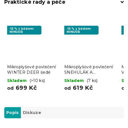
Praktické rady a péče
-15 % s kódem:
-15 % s kódem:
-1
MINUS15
MINUS15
MI
Mikroplyšové povlečení
Mikroplyšové povlečení
Mi
WINTER DEER šedé
SNĚHULÁK A
VI
PERNÍČEK zelené
tm
Skladem
(>10 ks)
Skladem
(7 ks)
Sk
699 Kč
619 Kč
od
od
o
Popis
Diskuze