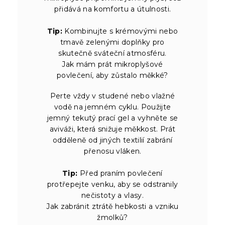
přidává na komfortu a útulnosti.
Tip:
Kombinujte s krémovými nebo
tmavě zelenými doplňky pro
skutečně sváteční atmosféru.
Jak mám prát mikroplyšové
povlečení, aby zůstalo měkké?
Perte vždy v studené nebo vlažné
vodě na jemném cyklu. Použijte
jemný tekutý prací gel a vyhněte se
aviváži, která snižuje měkkost. Prát
odděleně od jiných textilií zabrání
přenosu vláken.
Tip:
Před praním povlečení
protřepejte venku, aby se odstranily
nečistoty a vlasy.
Jak zabránit ztrátě hebkosti a vzniku
žmolků?