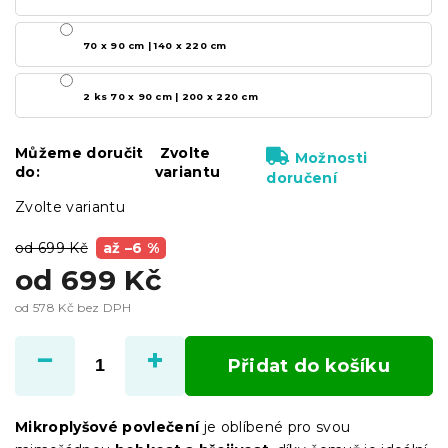
70 x 90 cm | 140 x 220 cm
2 ks 70 x 90 cm | 200 x 220 cm
Můžeme doručit
Zvolte
Možnosti
do:
variantu
doručení
Zvolte variantu
od 699 Kč
až –6 %
od
699 Kč
od
578 Kč
bez DPH
Měrná
cena:
Přidat do košíku
Mikroplyšové povlečení
je oblíbené pro svou