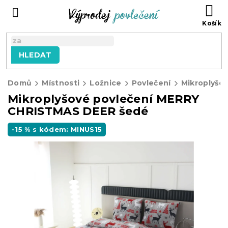
Přejít
NÁ
na
KO
obsah
HLEDAT
Domů
Místnosti
Ložnice
Povlečení
Mikroplyšov
Mikroplyšové povlečení MERRY
CHRISTMAS DEER šedé
-15 % s kódem: MINUS15