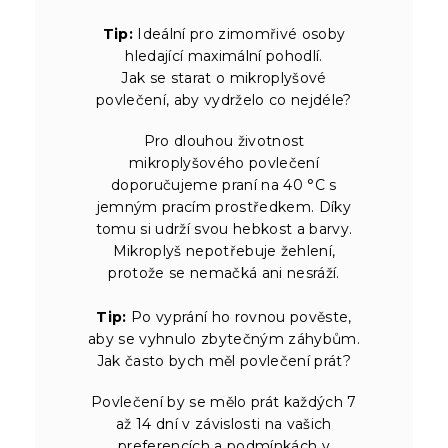
Tip:
Ideální pro zimomřivé osoby
hledající maximální pohodlí.
Jak se starat o mikroplyšové
povlečení, aby vydrželo co nejdéle?
Pro dlouhou životnost
mikroplyšového povlečení
doporučujeme praní na 40 °C s
jemným pracím prostředkem. Díky
tomu si udrží svou hebkost a barvy.
Mikroplyš nepotřebuje žehlení,
protože se nemačká ani nesráží.
Tip:
Po vyprání ho rovnou pověste,
aby se vyhnulo zbytečným záhybům.
Jak často bych měl povlečení prát?
Povlečení by se mělo prát každých 7
až 14 dní v závislosti na vašich
preferencích a podmínkách v