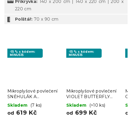
Přikrývka:
140 x 200 cm | 140 x 220 cm | 200 x
220 cm
Polštář:
70 x 90 cm
-15 % s kódem:
-15 % s kódem:
-1
MINUS15
MINUS15
MI
Mikroplyšové povlečení
Mikroplyšové povlečení
Mi
SNĚHULÁK A
VIOLET BUTTERFLY
CO
PERNÍČEK zelené
tmavě modré
kr
Skladem
(7 ks)
Skladem
(>10 ks)
Sk
619 Kč
699 Kč
od
od
o