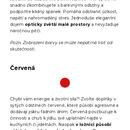
snadno zkombinujete s barevnými odstíny a
podpoříte klidný spánek. Pomáhá odstranit úzkost,
napětí a nahromaděný stres. Jednoduše elegantní
dojem
opticky zvětší malé prostory
a nevyžaduje
náročnou péči.
Pozn. Zobrazení barvy se může nepatrně lišit od
skutečnosti.
Červená
Chybí vám energie a životní síla?! Zvolte doplňky v
sytých odstínech červené, které působí agresivně a
dodávají jiskru fádním dním. Červená povzbuzuje k
činnosti a chuti k jídlu, své uplatnění najde v
kuchyních či jídelnách. Naopak
v ložnici působí