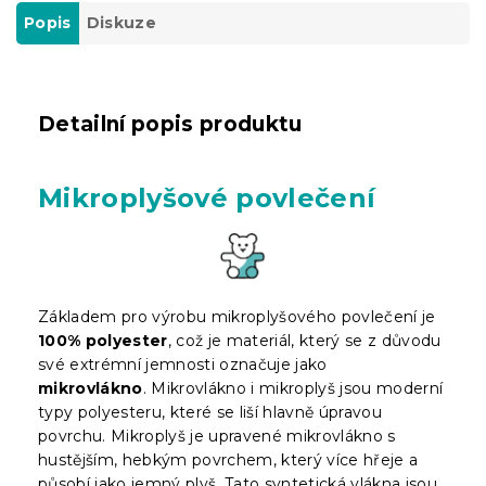
Popis
Diskuze
Detailní popis produktu
Mikroplyšové povlečení
Základem pro výrobu mikroplyšového povlečení je
100% polyester
, což je materiál, který se z důvodu
své extrémní jemnosti označuje jako
mikrovlákno
.
Mikrovlákno i mikroplyš jsou moderní
typy polyesteru, které se liší hlavně úpravou
povrchu. Mikroplyš je upravené mikrovlákno s
hustějším, hebkým povrchem, který více hřeje a
působí jako jemný plyš. Tato syntetická vlákna jsou