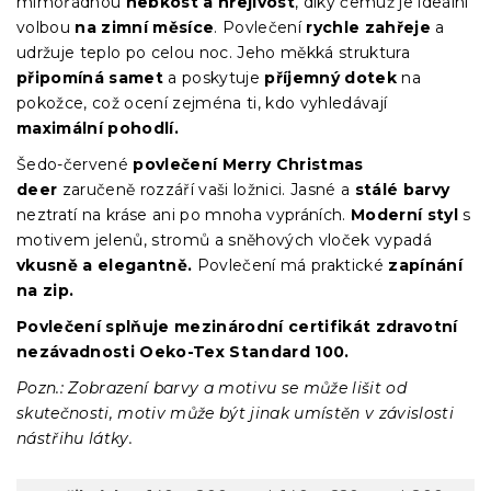
mimořádnou
hebkost a hřejivost
, díky čemuž je ideální
volbou
na zimní měsíce
. Povlečení
rychle zahřeje
a
udržuje teplo po celou noc. Jeho měkká struktura
připomíná samet
a poskytuje
příjemný dotek
na
pokožce, což ocení zejména ti, kdo vyhledávají
maximální pohodlí.
Šedo-červené
povlečení Merry Christmas
deer
zaručeně rozzáří vaši ložnici. Jasné a
stálé barvy
neztratí na kráse ani po mnoha vypráních.
Moderní styl
s
motivem jelenů, stromů a sněhových vloček vypadá
vkusně a elegantně.
Povlečení má praktické
zapínání
na zip.
Povlečení splňuje mezinárodní certifikát zdravotní
nezávadnosti Oeko-Tex Standard 100.
Pozn.: Zobrazení barvy a motivu se může lišit od
skutečnosti, motiv může být jinak umístěn v závislosti
nástřihu látky.