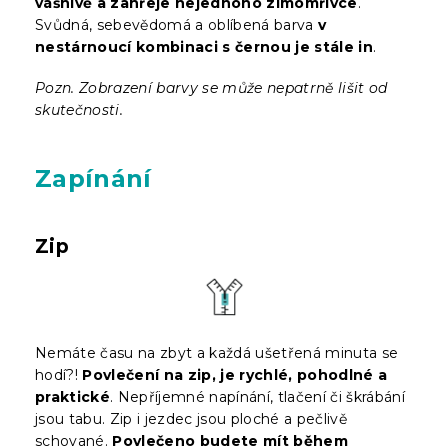
vášnivě a zahřeje nejednoho zimomřivce
.
Svůdná, sebevědomá a oblíbená barva
v
nestárnoucí kombinaci s černou je stále in
.
Pozn. Zobrazení barvy se může nepatrně lišit od
skutečnosti.
Zapínání
Zip
Nemáte času na zbyt a každá ušetřená minuta se
hodí?!
Povlečení na zip, je rychlé, pohodlné a
praktické
. Nepříjemné napínání, tlačení či škrábání
jsou tabu. Zip i jezdec jsou ploché a pečlivě
schované.
Povlečeno budete mít během