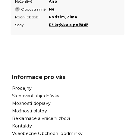
Nežehlivé
Ano
Oboustranné
Ne
?
Roční období
Podzim
,
Zima
Sady
Přikrývka a polštář
Z
á
p
Informace pro vás
a
t
Prodejny
í
Sledování objednávky
Možnosti dopravy
Možnosti platby
Reklamace a vrácení zboží
Kontakty
Všeobecné Obchodní podmínky