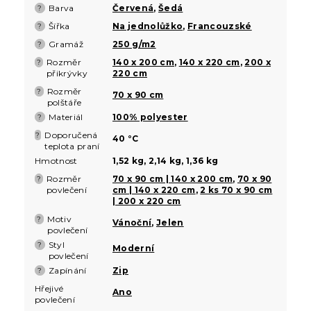
Barva
Červená
,
Šedá
?
Šířka
Na jednolůžko
,
Francouzské
?
Gramáž
250 g/m2
?
Rozměr
140 x 200 cm
,
140 x 220 cm
,
200 x
?
přikrývky
220 cm
Rozměr
?
70 x 90 cm
polštáře
Materiál
100% polyester
?
Doporučená
?
40 °C
teplota praní
Hmotnost
1,52 kg, 2,14 kg, 1,36 kg
Rozměr
70 x 90 cm | 140 x 200 cm
,
70 x 90
?
povlečení
cm | 140 x 220 cm
,
2 ks 70 x 90 cm
| 200 x 220 cm
Motiv
?
Vánoční
,
Jelen
povlečení
Styl
?
Moderní
povlečení
Zapínání
Zip
?
Hřejivé
Ano
povlečení