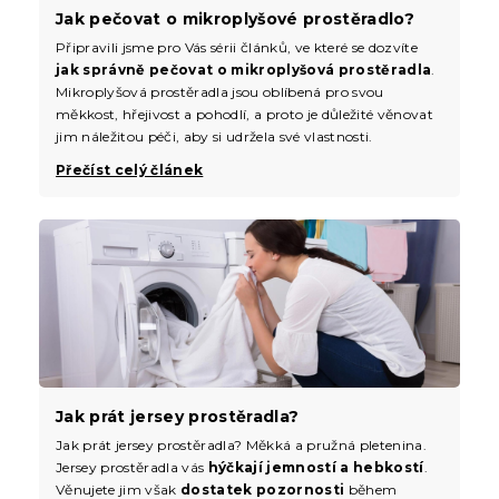
Jak pečovat o mikroplyšové prostěradlo?
Připravili jsme pro Vás sérii článků, ve které se dozvíte
jak správně pečovat o mikroplyšová prostěradla
.
Mikroplyšová prostěradla jsou oblíbená pro svou
měkkost, hřejivost a pohodlí, a proto je důležité věnovat
jim náležitou péči, aby si udržela své vlastnosti.
Přečíst celý článek
Jak prát jersey prostěradla?
Jak prát jersey prostěradla? Měkká a pružná pletenina.
Jersey prostěradla vás
hýčkají jemností a hebkostí
.
Věnujete jim však
dostatek pozornosti
během