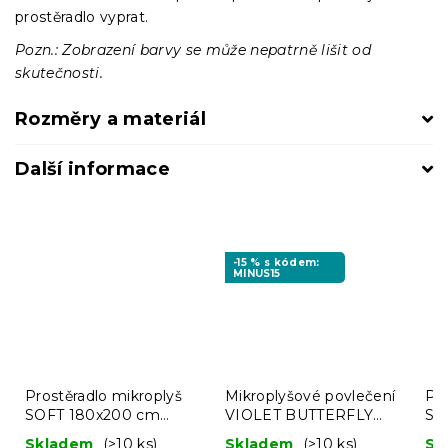
prostěradlo vyprat.
Pozn.: Zobrazení barvy se může nepatrně lišit od
skutečnosti.
Rozměry a materiál
Další informace
-15 % s kódem:
MINUS15
Prostěradlo mikroplyš
Mikroplyšové povlečení
Pro
SOFT 180x200 cm
VIOLET BUTTERFLY
SO
mentolové
tmavě modré
ho
Skladem
(>10 ks)
Skladem
(>10 ks)
Sk