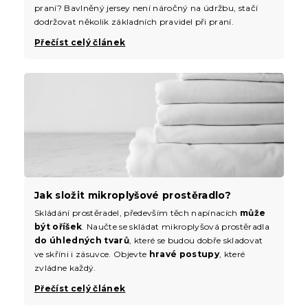
praní? Bavlněný jersey není náročný na údržbu, stačí
dodržovat několik základních pravidel při praní.
Přečíst celý článek
Jak složit mikroplyšové prostěradlo?
Skládání prostěradel, především těch napínacích
může
být oříšek
. Naučte se skládat mikroplyšová prostěradla
do úhledných tvarů
, které se budou dobře skladovat
ve skříni i zásuvce. Objevte
hravé postupy
, které
zvládne každý.
Přečíst celý článek