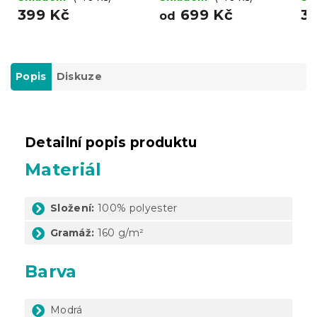
399 Kč
699 Kč
3
od
Popis
Diskuze
Detailní popis produktu
Materiál
Složení:
100% polyester
Gramáž:
160 g/m²
Barva
Modrá