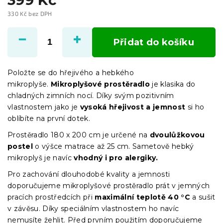
330 Kč bez DPH
Měrná
cena:
Přidat do košíku
Položte se do hřejivého a hebkého
mikroplyše.
Mikroplyšové prostěradlo
je klasika do
chladných zimních nocí. Díky svým pozitivním
vlastnostem jako je
vysoká hřejivost a jemnost
si ho
oblíbíte na první dotek.
Prostěradlo 180 x 200 cm je určené na
dvoulůžkovou
postel
o výšce matrace až 25 cm. Sametově hebký
mikroplyš je navíc
vhodný i pro alergiky.
Pro zachování dlouhodobé kvality a jemnosti
doporučujeme mikroplyšové prostěradlo prát v jemných
pracích prostředcích při
maximální teplotě 40 °C
a sušit
v závěsu. Díky speciálním vlastnostem ho navíc
nemusíte žehlit. Před prvním použitím doporučujeme