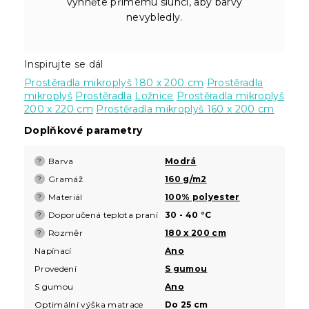
vyhněte přímému slunci, aby barvy
nevybledly.
Inspirujte se dál
Prostěradla mikroplyš 180 x 200 cm
Prostěradla
mikroplyš
Prostěradla
Ložnice
Prostěradla mikroplyš
200 x 220 cm
Prostěradla mikroplyš 160 x 200 cm
Doplňkové parametry
Barva
Modrá
?
Gramáž
160 g/m2
?
Materiál
100% polyester
?
Doporučená teplota praní
30 - 40 °C
?
Rozměr
180 x 200 cm
?
Napínací
Ano
Provedení
S gumou
S gumou
Ano
Optimální výška matrace
Do 25 cm