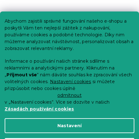
Praktické informace
Abychom zajistili správné fungování našeho e-shopu a
Kariéra
poskytli Vám ten nejlepší zážitek z nakupování,
používáme cookies a podobné technologie. Díky nim
Poptávky a B2B spolupráce
můžeme analyzovat návštěvnost, personalizovat obsah a
Proč se u nás registrovat?
zobrazovat relevantní reklamy.
Věrnostní program - Sleva až 10 %
Informace o používání našich stránek sdílíme s
reklamními a analytickými partnery. Kliknutím na
Návody
„
Přijmout vše
“ nám dáváte souhlas ke zpracování všech
Tabulky velikostí
volitelných cookies.
Nastavení cookies
si můžete
přizpůsobit nebo cookies úplně
Blog
odmítnout
v „Nastavení cookies“. Více se dozvíte v našich
Zásadách používání cookies
Vytvořil Shoptet Premium
Nastavení