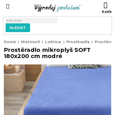
Přejít
NÁ
na
KO
obsah
HLEDAT
Domů
Místnosti
Ložnice
Prostěradla
Prostěrad
Prostěradlo mikroplyš SOFT
180x200 cm modré