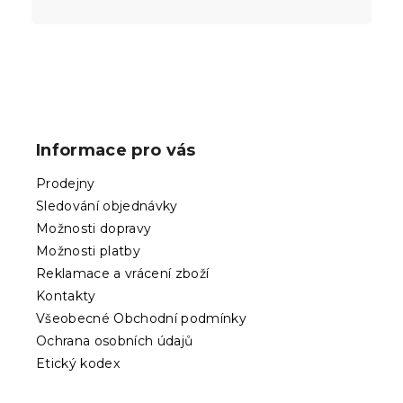
Z
á
p
Informace pro vás
a
t
Prodejny
í
Sledování objednávky
Možnosti dopravy
Možnosti platby
Reklamace a vrácení zboží
Kontakty
Všeobecné Obchodní podmínky
Ochrana osobních údajů
Etický kodex