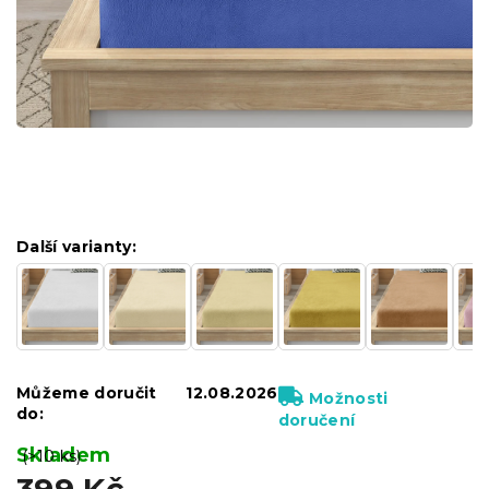
Další varianty:
Můžeme doručit
12.08.2026
Možnosti
do:
doručení
Skladem
(>10 ks)
399 Kč