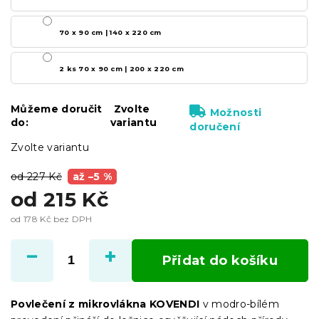
70 x 90 cm | 140 x 220 cm
2 ks 70 x 90 cm | 200 x 220 cm
Můžeme doručit
Zvolte
Možnosti
do:
variantu
doručení
Zvolte variantu
od 227 Kč
až –5 %
od
215 Kč
od
178 Kč
bez DPH
Měrná
cena:
Přidat do košíku
Povlečení z mikrovlákna KOVENDI
v modro-bílém