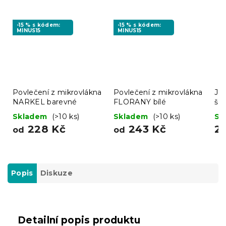
-15 % s kódem:
-15 % s kódem:
MINUS15
MINUS15
Povlečení z mikrovlákna
Povlečení z mikrovlákna
Jer
NARKEL barevné
FLORANY bílé
še
Skladem
(>10 ks)
Skladem
(>10 ks)
Sk
228 Kč
243 Kč
2
od
od
Popis
Diskuze
Detailní popis produktu