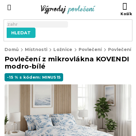
Přejít
NÁ
na
KO
obsah
HLEDAT
Domů
Místnosti
Ložnice
Povlečení
Povlečení z
Povlečení z mikrovlákna KOVENDI
modro-bílé
-15 % s kódem: MINUS15