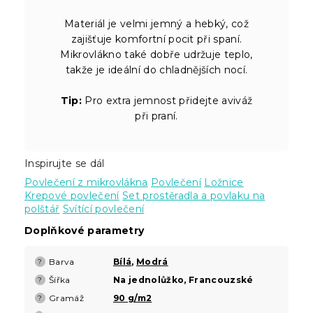
Materiál je velmi jemný a hebký, což
zajišťuje komfortní pocit při spaní.
Mikrovlákno také dobře udržuje teplo,
takže je ideální do chladnějších nocí.
Tip:
Pro extra jemnost přidejte aviváž
při praní.
Inspirujte se dál
Povlečení z mikrovlákna
Povlečení
Ložnice
Krepové povlečení
Set prostěradla a povlaku na
polštář
Svítící povlečení
Doplňkové parametry
Barva
Bílá
,
Modrá
?
Šířka
Na jednolůžko, Francouzské
?
Gramáž
90 g/m2
?