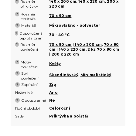
Rozměr
140 x 200 cm
,
140 x 220 cm
,
200 x
?
přikrývky
220 cm
Rozměr
?
70 x 90 cm
polštáře
Materiál
Mikrovlákno - polyester
?
Doporučená
?
30 - 40 °C
teplota praní
Rozměr
70 x 90 cm | 140 x 200 cm
,
70 x 90
?
povlečení
cm | 140 x 220 cm
,
2 ks 70 x 90 cm
| 200 x 220 cm
Motiv
?
Květy
povlečení
Styl
?
Skandinávský
,
Minimalistický
povlečení
Zapínání
Zip
?
Nežehlivé
Ano
Oboustranné
Ne
?
Roční období
Celoroční
Sady
Přikrývka a polštář