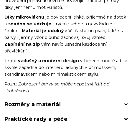
provedení přináší do ložnice osvěžující nádech přírody
díky jemnému motivu listů.
Díky mikrovláknu
je povlečení lehké, příjemné na dotek
a
snadno se udržuje
– rychle schne a nevyžaduje
žehlení.
Materiál je odolný
vůči častému praní, takže si
barvy i jemný vzor dlouho zachovají svůj vzhled.
Zapínání na zip
vám navíc usnadní každodenní
převlékání.
Tento
vzdušný a moderní design
v tónech modré a bílé
skvěle zapadne do interiérů laděných v přímořském,
skandinávském nebo minimalistickém stylu.
Pozn.: Zobrazení barvy se může nepatrně lišit od
skutečnosti.
Rozměry a materiál
Praktické rady a péče