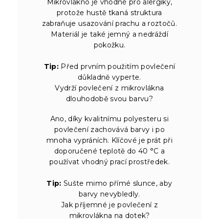
Mikrovlákno je vhodné pro alergiky,
protože hustě tkaná struktura
zabraňuje usazování prachu a roztočů.
Materiál je také jemný a nedráždí
pokožku.
Tip:
Před prvním použitím povlečení
důkladně vyperte.
Vydrží povlečení z mikrovlákna
dlouhodobě svou barvu?
Ano, díky kvalitnímu polyesteru si
povlečení zachovává barvy i po
mnoha vypráních. Klíčové je prát při
doporučené teplotě do 40 °C a
používat vhodný prací prostředek.
Tip:
Sušte mimo přímé slunce, aby
barvy nevybledly.
Jak příjemné je povlečení z
mikrovlákna na dotek?