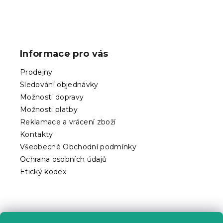
Z
á
p
Informace pro vás
a
t
Prodejny
í
Sledování objednávky
Možnosti dopravy
Možnosti platby
Reklamace a vrácení zboží
Kontakty
Všeobecné Obchodní podmínky
Ochrana osobních údajů
Etický kodex
Praktické informace