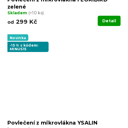
zelené
Skladem
(>10 ks)
299 Kč
Detail
od
Novinka
-15 % s kódem:
MINUS15
Povlečení z mikrovlákna YSALIN