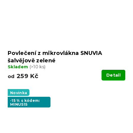
Povlečení z mikrovlákna SNUVIA
šalvějově zelené
Skladem
(>10 ks)
259 Kč
Detail
od
Novinka
-15 % s kódem:
MINUS15