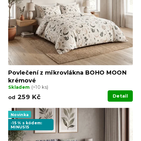
s
u
p
k
r
t
o
ů
d
u
k
t
ů
Povlečení z mikrovlákna BOHO MOON
krémové
Skladem
(>10 ks)
259 Kč
Detail
od
Novinka
-15 % s kódem:
MINUS15