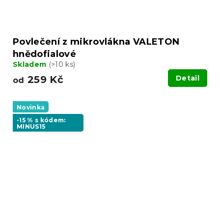
Povlečení z mikrovlákna VALETON
hnědofialové
Skladem
(>10 ks)
259 Kč
Detail
od
Novinka
-15 % s kódem:
MINUS15