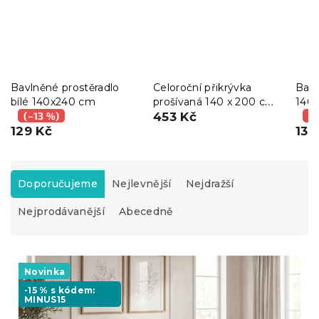
Bavlněné prostěradlo
Celoroční přikrývka
Bavl
bílé 140x240 cm
prošívaná 140 x 200 cm
140x
(–13 %)
s polštářem BASIC 70 x
453 Kč
bavl
(–
129 Kč
90 cm
131
Ř
a
Doporučujeme
Nejlevnější
Nejdražší
z
Nejprodávanější
Abecedně
e
n
í
V
p
ý
Novinka
r
p
o
-15 % s kódem:
MINUS15
i
d