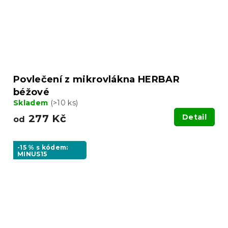
Povlečení z mikrovlákna HERBAR
béžové
Skladem
(>10 ks)
277 Kč
Detail
od
-15 % s kódem:
MINUS15