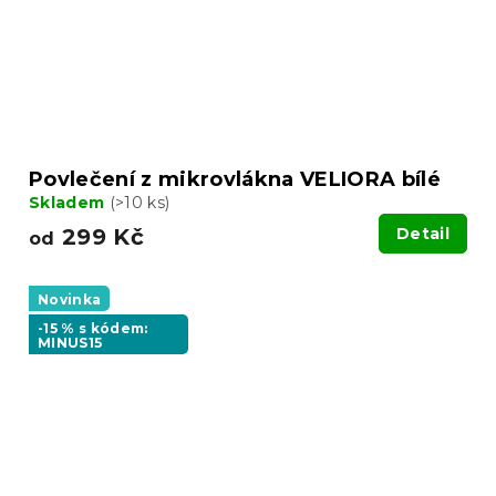
Povlečení z mikrovlákna VELIORA bílé
Skladem
(>10 ks)
299 Kč
Detail
od
Novinka
-15 % s kódem:
MINUS15