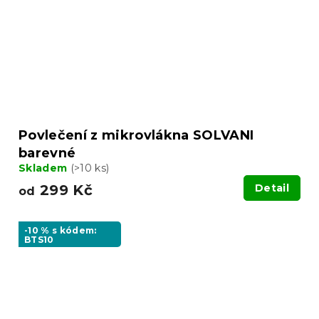
Povlečení z mikrovlákna SOLVANI
barevné
Skladem
(>10 ks)
299 Kč
Detail
od
-10 % s kódem:
BTS10