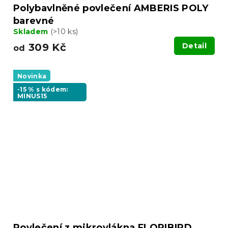
Polybavlněné povlečení AMBERIS POLY
barevné
Skladem
(>10 ks)
309 Kč
Detail
od
Novinka
-15 % s kódem:
MINUS15
Povlečení z mikrovlákna FLORIBIRD