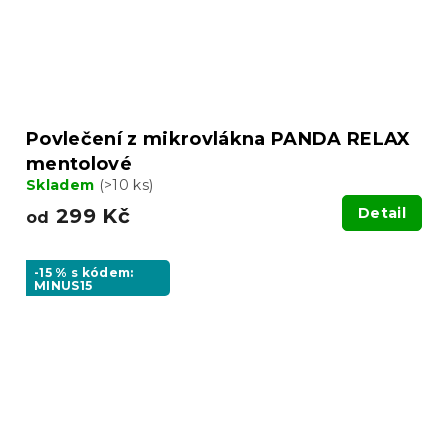
Povlečení z mikrovlákna PANDA RELAX
mentolové
Skladem
(>10 ks)
299 Kč
Detail
od
-15 % s kódem:
MINUS15