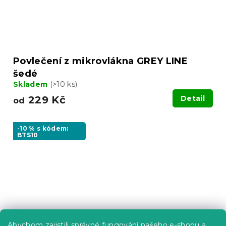
Povlečení z mikrovlákna GREY LINE
šedé
Skladem
(>10 ks)
229 Kč
Detail
od
-10 % s kódem:
BTS10
Abychom zajistili správné fungování našeho e-shopu a