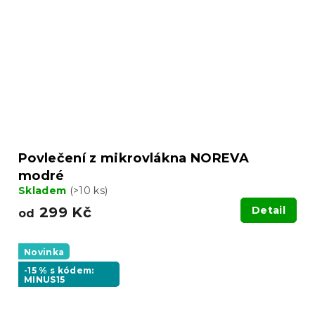
Povlečení z mikrovlákna NOREVA
modré
Skladem
(>10 ks)
299 Kč
Detail
od
Novinka
-15 % s kódem:
MINUS15