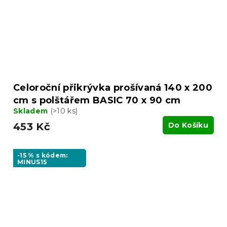
Celoroční přikrývka prošívaná 140 x 200
cm s polštářem BASIC 70 x 90 cm
Skladem
(>10 ks)
453 Kč
Do Košíku
-15 % s kódem:
MINUS15