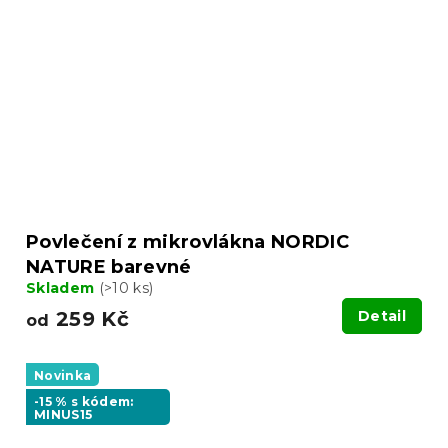
Povlečení z mikrovlákna NORDIC
NATURE barevné
Skladem
(>10 ks)
259 Kč
Detail
od
Novinka
-15 % s kódem:
MINUS15