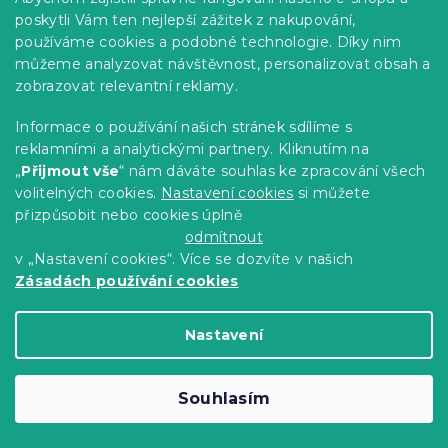
poskytli Vám ten nejlepší zážitek z nakupování,
používáme cookies a podobné technologie. Díky nim
můžeme analyzovat návštěvnost, personalizovat obsah a
zobrazovat relevantní reklamy.
Polštář Economy neprošitý 70 x 90 cm
Skladem
(>10 ks)
Informace o používání našich stránek sdílíme s
reklamními a analytickými partnery. Kliknutím na
235 Kč
Do Košíku
„
Přijmout vše
“ nám dáváte souhlas ke zpracování všech
volitelných cookies.
Nastavení cookies
si můžete
-15 % s kódem:
přizpůsobit nebo cookies úplně
MINUS15
odmítnout
v „Nastavení cookies“. Více se dozvíte v našich
Zásadách používání cookies
Nastavení
Souhlasím