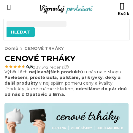
Přejít
NÁ
na
KO
obsah
HLEDAT
Domů
CENOVÉ TRHÁKY
CENOVÉ TRHÁKY
★★★★★
★★★★★
4,5
z 37 372 recenzí
Výběr těch
nejlevnějších produktů
u nás na e-shopu.
Povlečení, prostěradla, polštáře, přikrývky, deky a
další produkty
v nejlepším poměru ceny a kvality.
Produkty, které máme skladem,
odesíláme do pár dnů
od nás z Opatovic u Brna.