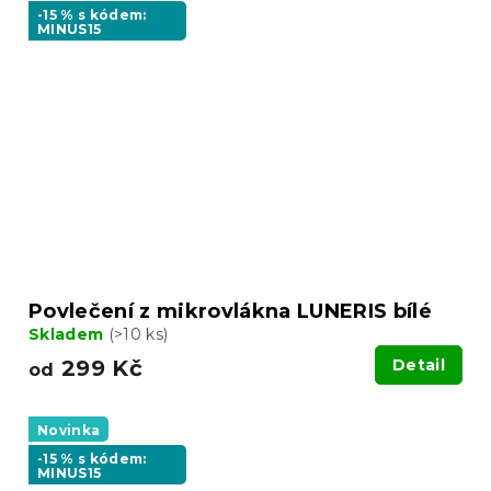
-15 % s kódem:
MINUS15
Povlečení z mikrovlákna LUNERIS bílé
Skladem
(>10 ks)
299 Kč
Detail
od
Novinka
-15 % s kódem:
MINUS15