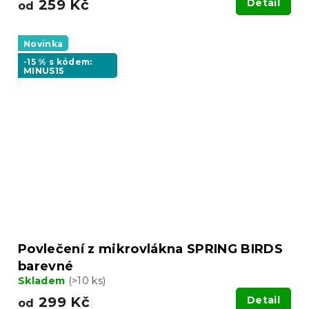
259 Kč
Detail
od
Novinka
-15 % s kódem:
MINUS15
Povlečení z mikrovlákna SPRING BIRDS
barevné
Skladem
(>10 ks)
299 Kč
Detail
od