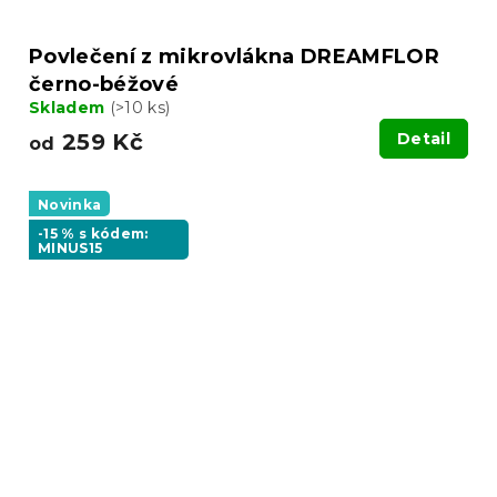
Povlečení z mikrovlákna DREAMFLOR
černo-béžové
Skladem
(>10 ks)
259 Kč
Detail
od
Novinka
-15 % s kódem:
MINUS15