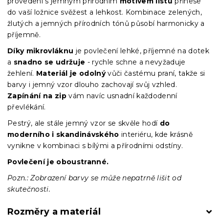
provedení s jemným přírodním
motivem listů
přinese
do vaší ložnice svěžest a lehkost. Kombinace zelených,
žlutých a jemných přírodních tónů působí harmonicky a
příjemně.
Díky mikrovláknu
je povlečení lehké, příjemné na dotek
a
snadno se udržuje
- rychle schne a nevyžaduje
žehlení.
Materiál je odolný
vůči častému praní, takže si
barvy i jemný vzor dlouho zachovají svůj vzhled.
Zapínání na zip
vám navíc usnadní každodenní
převlékání.
Pestrý, ale stále jemný vzor se skvěle hodí
do
moderního i skandinávského
interiéru, kde krásně
vynikne v kombinaci s bílými a přírodními odstíny.
Povlečení je oboustranné.
Pozn.: Zobrazení barvy se může nepatrně lišit od
skutečnosti.
Rozměry a materiál