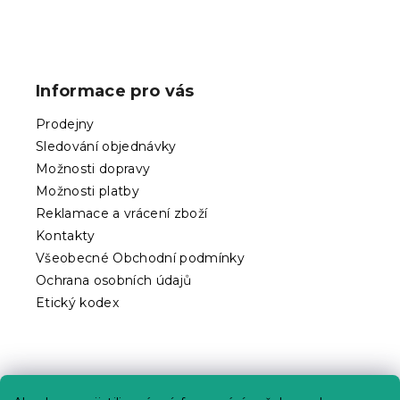
Z
á
p
Informace pro vás
a
t
Prodejny
í
Sledování objednávky
Možnosti dopravy
Možnosti platby
Reklamace a vrácení zboží
Kontakty
Všeobecné Obchodní podmínky
Ochrana osobních údajů
Etický kodex
Praktické informace