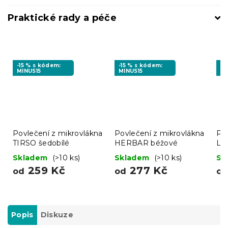
Praktické rady a péče
-15 % s kódem:
-15 % s kódem:
-1
MINUS15
MINUS15
MI
Povlečení z mikrovlákna
Povlečení z mikrovlákna
Po
TIRSO šedobílé
HERBAR béžové
LI
ze
Skladem
(>10 ks)
Skladem
(>10 ks)
Sk
259 Kč
277 Kč
od
od
o
Popis
Diskuze