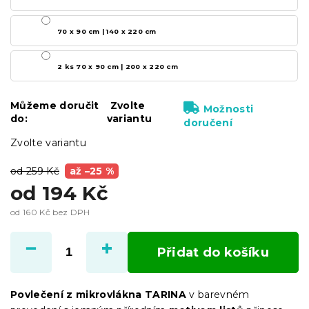
70 x 90 cm | 140 x 220 cm
2 ks 70 x 90 cm | 200 x 220 cm
Můžeme doručit
Zvolte
Možnosti
do:
variantu
doručení
Zvolte variantu
od 259 Kč
až –25 %
od
194 Kč
od
160 Kč
bez DPH
Měrná
cena:
Přidat do košíku
Povlečení z mikrovlákna TARINA
v barevném