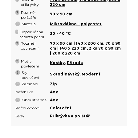
přikrývky
220 cm
Rozměr
?
70 x 90 cm
polštáře
Materiál
Mikrovlákno - polyester
?
Doporučená
?
30 - 40 °C
teplota praní
Rozměr
70 x 90 cm | 140 x 200 cm
,
70 x 90
?
povlečení
cm | 140 x 220 cm
,
2 ks 70 x 90 cm
| 200 x 220 cm
Motiv
?
Kostky
,
Příroda
povlečení
Styl
?
Skandinávský
,
Moderní
povlečení
Zapínání
Zip
?
Nežehlivé
Ano
Oboustranné
Ano
?
Roční období
Celoroční
Sady
Přikrývka a polštář