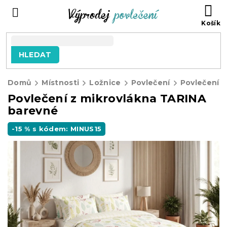
Přejít
NÁ
na
KO
obsah
HLEDAT
Domů
Místnosti
Ložnice
Povlečení
Povlečení z
Povlečení z mikrovlákna TARINA
barevné
-15 % s kódem: MINUS15