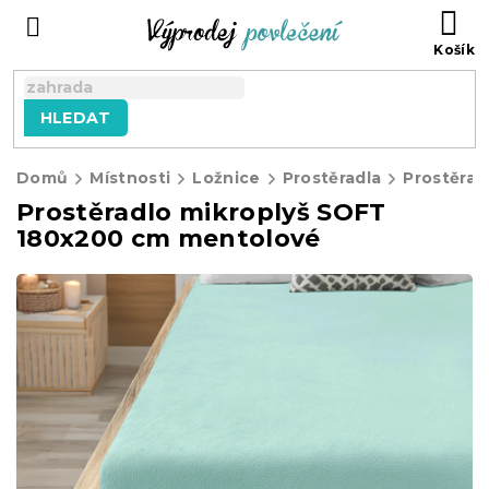
Přejít
NÁ
na
KO
obsah
HLEDAT
Domů
Místnosti
Ložnice
Prostěradla
Prostěrad
Prostěradlo mikroplyš SOFT
180x200 cm mentolové