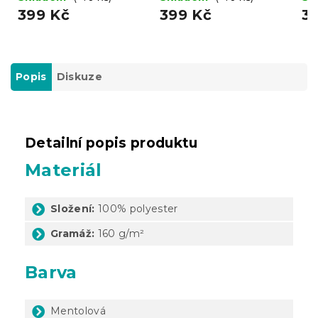
399 Kč
399 Kč
3
Popis
Diskuze
Detailní popis produktu
Materiál
Složení:
100% polyester
Gramáž:
160 g/m²
Barva
Mentolová