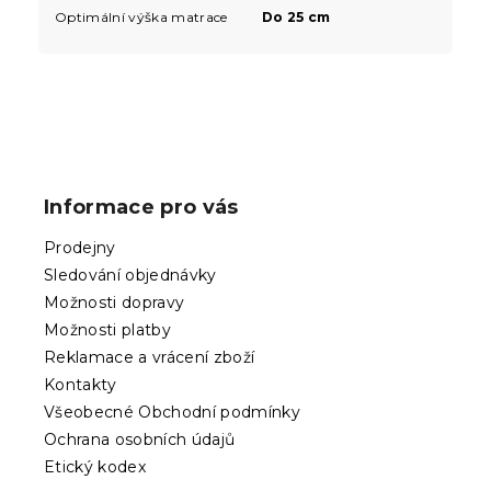
Optimální výška matrace
Do 25 cm
Z
á
p
Informace pro vás
a
t
Prodejny
í
Sledování objednávky
Možnosti dopravy
Možnosti platby
Reklamace a vrácení zboží
Kontakty
Všeobecné Obchodní podmínky
Ochrana osobních údajů
Etický kodex