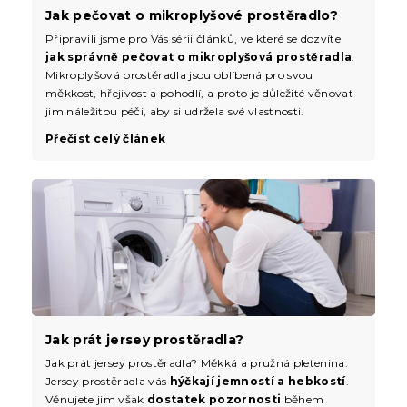
Jak pečovat o mikroplyšové prostěradlo?
Připravili jsme pro Vás sérii článků, ve které se dozvíte
jak správně pečovat o mikroplyšová prostěradla
.
Mikroplyšová prostěradla jsou oblíbená pro svou
měkkost, hřejivost a pohodlí, a proto je důležité věnovat
jim náležitou péči, aby si udržela své vlastnosti.
Přečíst celý článek
Jak prát jersey prostěradla?
Jak prát jersey prostěradla? Měkká a pružná pletenina.
Jersey prostěradla vás
hýčkají jemností a hebkostí
.
Věnujete jim však
dostatek pozornosti
během