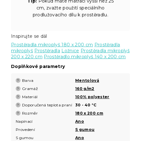
Tip:
Pokud máte matraci vyšší než 25
cm, zvažte použití speciálního
prodlužovacího dílu k prostěradlu.
Inspirujte se dál
Prostěradla mikroplyš 180 x 200 cm
Prostěradla
mikroplyš
Prostěradla
Ložnice
Prostěradla mikroplyš
200 x 220 cm
Prostěradlo mikroplyš 140 x 200 cm
Doplňkové parametry
Barva
Mentolová
?
Gramáž
160 g/m2
?
Materiál
100% polyester
?
Doporučená teplota praní
30 - 40 °C
?
Rozměr
180 x 200 cm
?
Napínací
Ano
Provedení
S gumou
S gumou
Ano