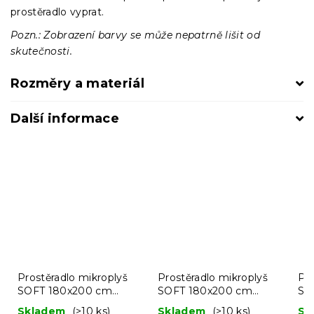
prostěradlo vyprat.
Pozn.: Zobrazení barvy se může nepatrně lišit od
skutečnosti.
Rozměry a materiál
Další informace
Prostěradlo mikroplyš
Prostěradlo mikroplyš
Pro
SOFT 180x200 cm
SOFT 180x200 cm
SO
modré
růžové
ho
Skladem
(>10 ks)
Skladem
(>10 ks)
Sk