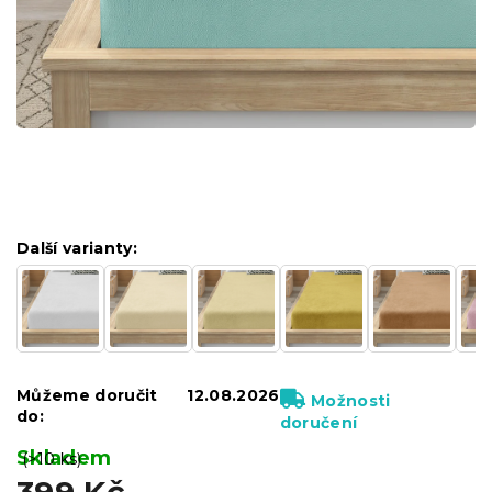
Další varianty:
Můžeme doručit
12.08.2026
Možnosti
do:
doručení
Skladem
(>10 ks)
399 Kč