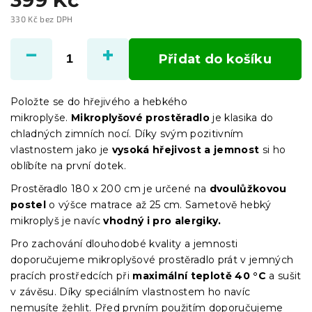
330 Kč bez DPH
Měrná
cena:
Přidat do košíku
Položte se do hřejivého a hebkého
mikroplyše.
Mikroplyšové prostěradlo
je klasika do
chladných zimních nocí. Díky svým pozitivním
vlastnostem jako je
vysoká hřejivost a jemnost
si ho
oblíbíte na první dotek.
Prostěradlo 180 x 200 cm je určené na
dvoulůžkovou
postel
o výšce matrace až 25 cm. Sametově hebký
mikroplyš je navíc
vhodný i pro alergiky.
Pro zachování dlouhodobé kvality a jemnosti
doporučujeme mikroplyšové prostěradlo prát v jemných
pracích prostředcích při
maximální teplotě 40 °C
a sušit
v závěsu. Díky speciálním vlastnostem ho navíc
nemusíte žehlit. Před prvním použitím doporučujeme