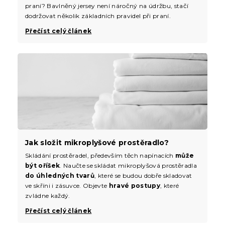
praní? Bavlněný jersey není náročný na údržbu, stačí
dodržovat několik základních pravidel při praní.
Přečíst celý článek
Jak složit mikroplyšové prostěradlo?
Skládání prostěradel, především těch napínacích
může
být oříšek
. Naučte se skládat mikroplyšová prostěradla
do úhledných tvarů
, které se budou dobře skladovat
ve skříni i zásuvce. Objevte
hravé postupy
, které
zvládne každý.
Přečíst celý článek