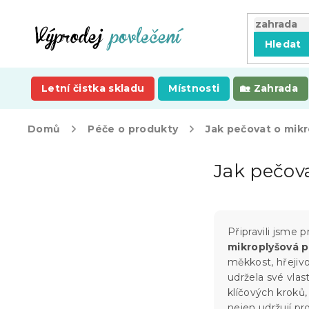
Přejít
na
obsah
Hledat
Letní čistka skladu
Místnosti
Zahrada
Domů
Péče o produkty
Jak pečovat o mikr
P
Jak pečov
o
s
t
r
a
Připravili jsme p
n
mikroplyšová p
n
měkkost, hřejivo
í
udržela své vlas
p
klíčových kroků,
a
nejen udržují pr