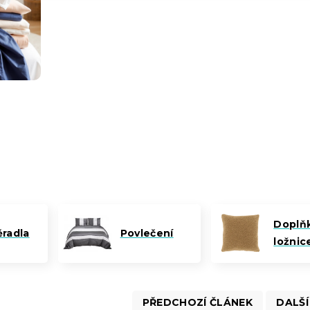
Doplň
ěradla
Povlečení
ložnic
PŘEDCHOZÍ ČLÁNEK
DALŠÍ