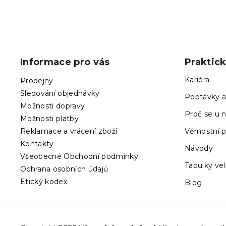
Z
á
p
Informace pro vás
Praktic
a
t
Kariéra
Prodejny
í
Sledování objednávky
Poptávky a
Možnosti dopravy
Proč se u n
Možnosti platby
Reklamace a vrácení zboží
Věrnostní 
Kontakty
Návody
Všeobecné Obchodní podmínky
Tabulky vel
Ochrana osobních údajů
Etický kodex
Blog