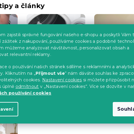
tipy a články
m zajistili správné fungování našeho e-shopu a poskytli Vám 
ší zážitek z nakupování, používáme cookies a podobné technol
im můžeme analyzovat návštěvnost, personalizovat obsah a
ovat relevantní reklamy.
ce o používání našich stránek sdílíme s reklamními a analyti
y. Kliknutím na „
Přijmout vše
“ nám dáváte souhlas ke zpraco
olitelných cookies.
Nastavení cookies
si můžete přizpůsobit 
Jak sušit
Jak složit
mikroplyšové
mikroplyšové
s úplně
odmítnout
v „Nastavení cookies“. Více se dozvíte v na
prostěradlo?
prostěradlo?
ch používání cookies
Souhl
tavení