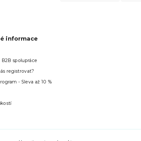
ké informace
 B2B spolupráce
ás registrovat?
program - Sleva až 10 %
ikostí