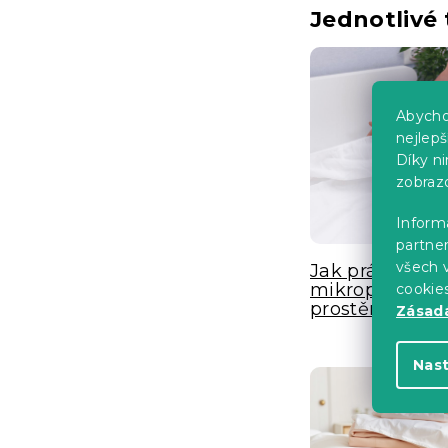
Jednotlivé 
Abycho
nejlep
Díky n
zobraz
Informa
partner
všech v
Jak prát
mikroplyšové
cookie
prostěradlo?
Zásadá
Nas