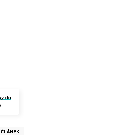
ky do
e
 ČLÁNEK