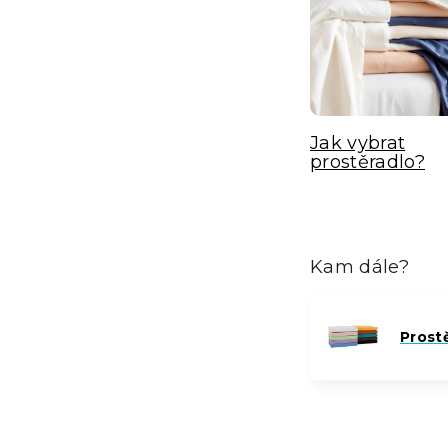
Jak vybrat
prostěradlo?
Kam dále?
Prost