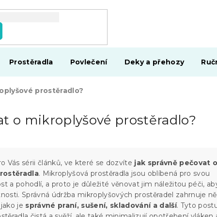
Prostěradla
Povlečení
Deky a přehozy
Ruč
oplyšové prostěradlo?
at o mikroplyšové prostěradlo?
ro Vás sérii článků, ve které se dozvíte
jak správně pečovat 
rostěradla
. Mikroplyšová prostěradla jsou oblíbená pro svou
st a pohodlí, a proto je důležité věnovat jim náležitou péči, aby
tnosti. Správná údržba mikroplyšových prostěradel zahrnuje ně
 jako je
správné praní, sušení, skladování a další
. Tyto post
ostěradla čistá a svěží, ale také minimalizují opotřebení vláken 