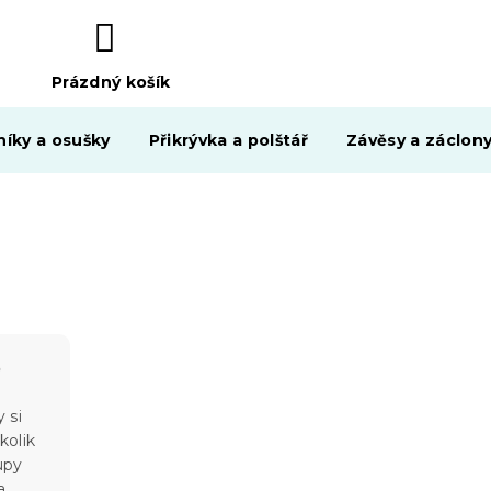
Prázdný košík
NÁKUPNÍ
KOŠÍK
níky a osušky
Přikrývka a polštář
Závěsy a záclon
o
 si
kolik
upy
a