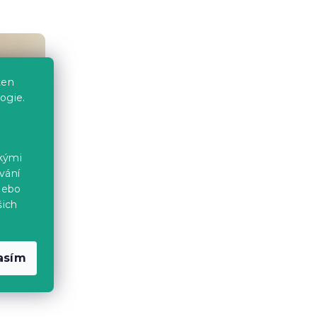
ten
ogie.
ckými
vání
nebo
šich
asím