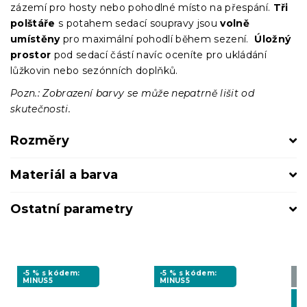
zázemí pro hosty nebo pohodlné místo na přespání.
Tři
polštáře
s potahem sedací soupravy jsou
volně
umístěny
pro maximální pohodlí během sezení.
Úložný
prostor
pod sedací částí navíc oceníte pro ukládání
lůžkovin nebo sezónních doplňků.
Pozn.: Zobrazení barvy se může nepatrně lišit od
skutečnosti.
Rozměry
Materiál a barva
Ostatní parametry
-5 % s kódem:
-5 % s kódem:
Vy
MINUS5
MINUS5
❖
-5
MI