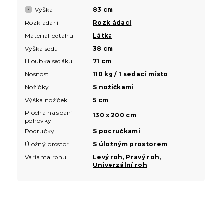
Výška
83 cm
?
Rozkládání
Rozkládací
Materiál potahu
Látka
Výška sedu
38 cm
Hloubka sedáku
71 cm
Nosnost
110 kg / 1 sedací místo
Nožičky
S nožičkami
Výška nožiček
5 cm
Plocha na spaní
130 x 200 cm
pohovky
Područky
S područkami
Úložný prostor
S úložným prostorem
Varianta rohu
Levý roh
,
Pravý roh
,
Univerzální roh