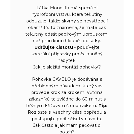
Látka Monolith má speciální
hydrofobní vrstvu, která tekutiny
odpuzuje, takže skvrny se nevstřebají
okamžitě. To znamená, že máte čas
tekutiny odsát papírovým ubrouskem,
než proniknou hlouběji do látky.
Udržujte čistotu
- používejte
speciální přípravky pro čalouněný
nábytek.
Jak je složitá montáž pohovky?
Pohovka CAVELO je dodávána s
přehledným návodem, který vás
provede krok za krokem. Většina
zákazníků to zvládne do 60 minut s
běžným křížovým šroubovákem.
Tip:
Rozložte si všechny části dopředu a
postupujte podle čísel v návodu.
Jak často a jak mám pečovat o
potah?