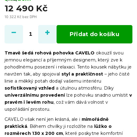
12 490 Kč
10 322 Kč bez DPH
Měrná
cena:
Přidat do košíku
Tmavě šedá rohová pohovka CAVELO
okouzlí svou
jemnou elegancí a příjemným designem, který zve k
pohodlnému posezení i relaxaci. Tento kousek nábytku je
navržen tak, aby spojoval
styl a praktičnost
– jeho čisté
linie a měkký potah dodají vašemu interiéru
sofistikovaný vzhled
a útulnou atmosféru. Díky
univerzálnímu provedení
lze pohovku snadno umístit
v
pravém i levém rohu
, což vám dává volnost v
uspořádání prostoru.
CAVELO však není jen krásná, ale i
mimořádně
praktická
. Během chvilky ji rozložíte na
lůžko o
rozměrech 130 x 200 cm
, které poskytne komfortní