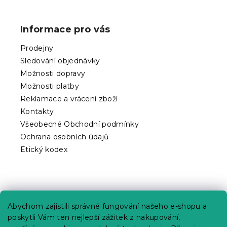
Z
á
p
Informace pro vás
a
t
Prodejny
í
Sledování objednávky
Možnosti dopravy
Možnosti platby
Reklamace a vrácení zboží
Kontakty
Všeobecné Obchodní podmínky
Ochrana osobních údajů
Etický kodex
Praktické informace
Abychom zajistili správné fungování našeho e-shopu a
Kariéra
poskytli Vám ten nejlepší zážitek z nakupování,