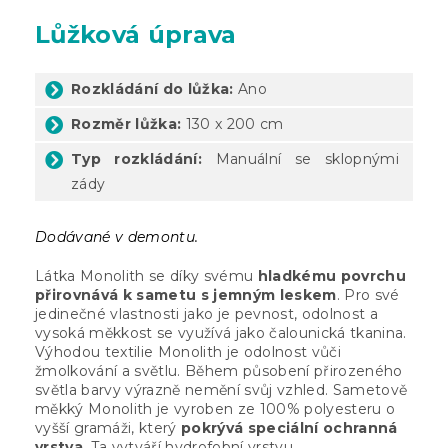
Lůžková úprava
Rozkládání do lůžka:
Ano
Rozměr lůžka:
130 x 200 cm
Typ rozkládání:
Manuální se sklopnými
zády
Dodávané v demontu.
Látka Monolith se díky svému
hladkému povrchu
přirovnává k sametu s jemným leskem
. Pro své
jedinečné vlastnosti jako je pevnost, odolnost a
vysoká měkkost se využívá jako čalounická tkanina.
Výhodou textilie Monolith je odolnost vůči
žmolkování a světlu. Během působení přirozeného
světla barvy výrazně nemění svůj vzhled. Sametově
měkký Monolith je vyroben ze 100% polyesteru o
vyšší gramáži, který
pokrývá speciální ochranná
vrstva
. Ta vytváří hydrofobní vrstvu,