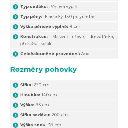
Typ sedáku:
Pěnová výplň
Typ pěny:
Elastický
T30 polyuretan
Výška pěnové výplně:
8 cm
Konstrukce:
Masivní dřevo, dřevotříska,
překližka, sololit
Celočalouněné provedení:
Ano
Rozměry pohovky
Šířka:
230 cm
Hloubka:
140 cm
Výška:
83 cm
Šířka sedáku:
200 cm
Výška sedu:
38 cm