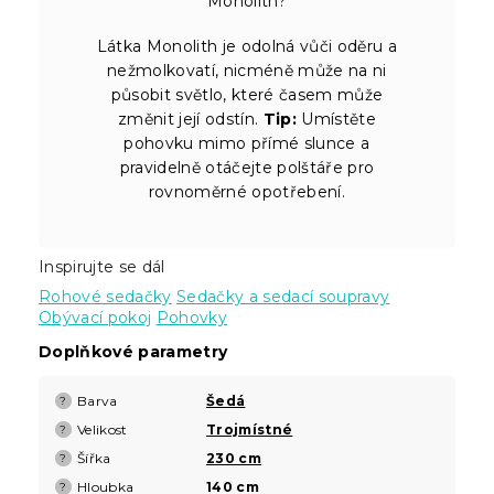
Monolith?
Látka Monolith je odolná vůči oděru a
nežmolkovatí, nicméně může na ni
působit světlo, které časem může
změnit její odstín.
Tip:
Umístěte
pohovku mimo přímé slunce a
pravidelně otáčejte polštáře pro
rovnoměrné opotřebení.
Inspirujte se dál
Rohové sedačky
Sedačky a sedací soupravy
Obývací pokoj
Pohovky
Doplňkové parametry
Barva
Šedá
?
Velikost
Trojmístné
?
Šířka
230 cm
?
Hloubka
140 cm
?