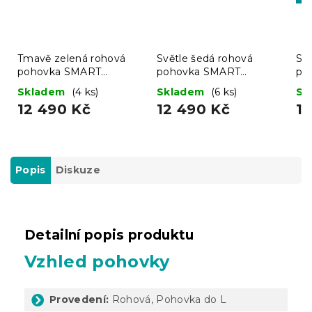
Tmavě zelená rohová
Světle šedá rohová
Sv
pohovka SMART
pohovka SMART
po
COSARO, oboustranná +
COSARO, oboustranná +
CO
Skladem
(4 ks)
Skladem
(6 ks)
Sk
2 polštářky ZDARMA
2 polštářky ZDARMA
2 
12 490 Kč
12 490 Kč
1
Popis
Diskuze
Detailní popis produktu
Vzhled pohovky
Provedení:
Rohová, Pohovka do L