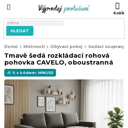
Přejít
NÁ
na
KO
obsah
HLEDAT
Domů
Místnosti
Obývací pokoj
Sedací soupravy
Tmavě šedá rozkládací rohová
pohovka CAVELO, oboustranná
-5 % s kódem: MINUS5