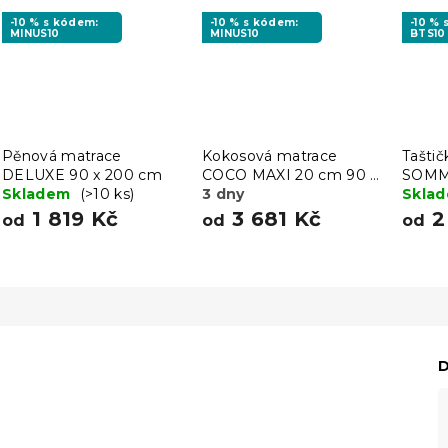
-10 % s kódem:
-10 % s kódem:
-10 %
MINUS10
MINUS10
BTS10
Pěnová matrace
Kokosová matrace
Tašti
DELUXE 90 x 200 cm
COCO MAXI 20 cm 90 x
SOMM
Skladem
(>10 ks)
200 cm
3 dny
200 
Skla
1 819 Kč
3 681 Kč
2
od
od
od
D