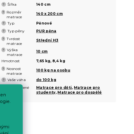
Šířka
140 cm
?
Rozměr
?
140 x 200 cm
matrace
Typ
Pěnové
?
Typ pěny
PUR pěna
?
Tvrdost
?
Střední H3
matrace
Výška
?
10 cm
matrace
Hmotnost
7,65 kg, 8,4 kg
Nosnost
?
100 kg na osobu
matrace
Vaše váha
do 100 kg
?
Doporučené
Matrace pro děti
,
Matrace pro
?
pro
studenty
,
Matrace pro dospělé
ten
ogie.
ckými
vání