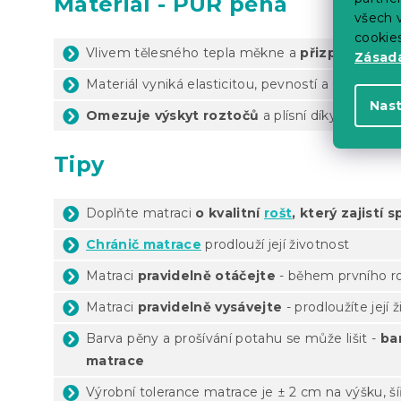
Materiál - PUR pěna
všech v
cookie
Vlivem tělesného tepla měkne a
přizpůsobuje s
Zásadá
Materiál vyniká elasticitou, pevností a dlouhou ž
Nas
Omezuje výskyt roztočů
a plísní díky své prod
Tipy
Doplňte matraci
o kvalitní
rošt
, který zajistí
Chránič matrace
prodlouží její životnost
Matraci
pravidelně otáčejte
- během prvního rok
Matraci
pravidelně vysávejte
- prodloužíte její 
Barva pěny a prošívání potahu se může lišit -
ba
matrace
Výrobní tolerance matrace je ± 2 cm na výšku, ší