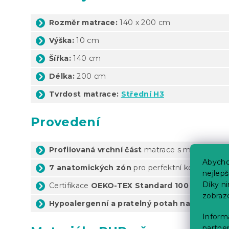
Rozměr matrace:
140 x 200 cm
Výška:
10 cm
Šířka:
140 cm
Délka:
200 cm
Tvrdost matrace:
Střední H3
Provedení
Profilovaná vrchní část
matrace s masážním 
Abycho
7 anatomických zón
pro perfektní komfort b
nejlep
Díky n
Certifikace
OEKO-TEX Standard 100
zobraz
Hypoalergenní a pratelný potah na zip
Informa
partner