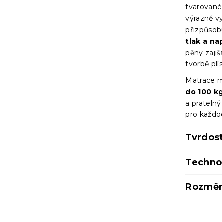
tvarované 
výrazně v
přizpůsob
tlak a n
pěny zajiš
tvorbě plí
Matrace 
do 100 k
a pratelný
pro každo
Tvrdos
Techno
Rozměr