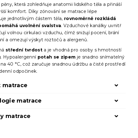
pěny, která zohledňuje anatomii lidského těla a přináší
yšší komfort. Díky zónování se matrace lépe
uje jednotlivým částem těla,
rovnoměrně rozkládá
apomáhá uvolnění svalstva
. Vzduchové kanálky uvnitř
ťují volnou cirkulaci vzduchu, čímž snižují pocení, brání
sní a omezují výskyt roztočů a alergenů.
má
střední tvrdost
a je vhodná pro osoby s hmotností
g
. Hypoalergenní
potah se zipem
je snadno snímatelný
 na 40 °C, což zaručuje snadnou údržbu a čisté prostředí
denní odpočinek.
t matrace
logie matrace
y matrace