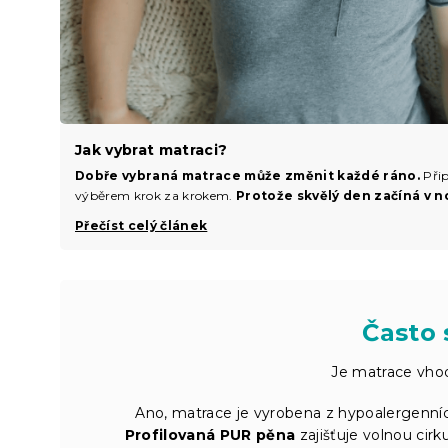
Jak vybrat matraci?
Dobře vybraná matrace může změnit každé ráno.
Přip
výběrem krok za krokem.
Protože skvělý den začíná v n
Přečíst celý článek
Často 
Je matrace vhod
Ano, matrace je vyrobena z hypoalergenních
Profilovaná PUR pěna
zajišťuje volnou cirk