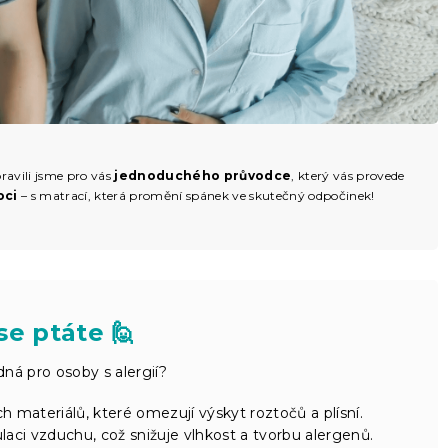
ravili jsme pro vás
jednoduchého průvodce
, který vás provede
oci
– s matrací, která promění spánek ve skutečný odpočinek!
se ptáte 🙋
ná pro osoby s alergií?
 materiálů, které omezují výskyt roztočů a plísní.
ulaci vzduchu, což snižuje vlhkost a tvorbu alergenů.