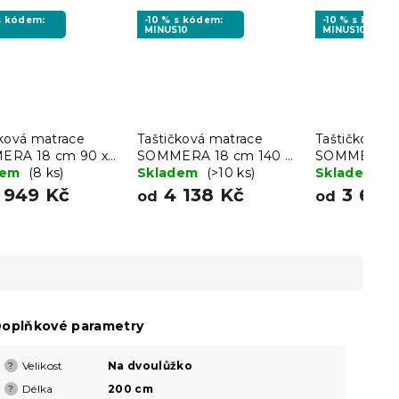
 s kódem:
-10 % s kódem:
-10 % s kódem
MINUS10
MINUS10
čková matrace
Taštičková matrace
Taštičková m
ERA 18 cm 90 x
SOMMERA 18 cm 140 x
SOMMERA 18
cm
dem
(8 ks)
200 cm
Skladem
(>10 ks)
200 cm
Skladem
(>
 949 Kč
4 138 Kč
3 667
od
od
oplňkové parametry
Velikost
Na dvoulůžko
?
Délka
200 cm
?