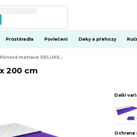
Prostěradla
Povlečení
Deky a přehozy
Ruč
Pěnová matrace DELUXE 140 x 200 cm
x 200 cm
Další vari
Ochrana 