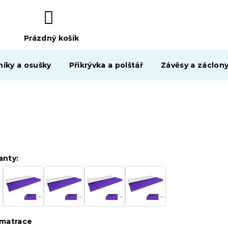
Prázdný košík
NÁKUPNÍ
KOŠÍK
níky a osušky
Přikrývka a polštář
Závěsy a záclon
anty:
matrace