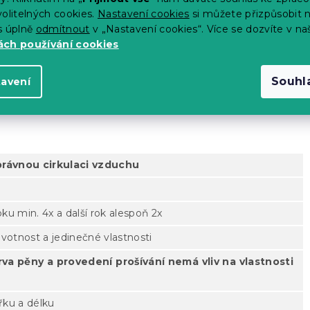
olitelných cookies.
Nastavení cookies
si můžete přizpůsobit 
s úplně
odmítnout
v „Nastavení cookies“. Více se dozvíte v na
e tvaru těla
ch používání cookies
ivotností
Souhl
tavení
yšnosti
 správnou cirkulaci vzduchu
u min. 4x a další rok alespoň 2x
životnost a jedinečné vlastnosti
rva pěny a provedení prošívání nemá vliv na vlastnosti
řku a délku