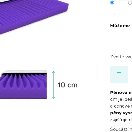
Můžeme d
Zvolte var
Pěnová 
cm je ide
a cenově 
pěny vys
zajišťuje 
Součástí 