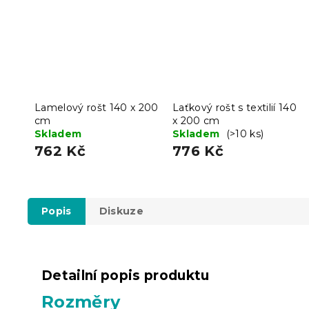
Lamelový rošt 140 x 200
Laťkový rošt s textilií 140
cm
x 200 cm
Skladem
Skladem
(>10 ks)
762 Kč
776 Kč
Popis
Diskuze
Detailní popis produktu
Rozměry