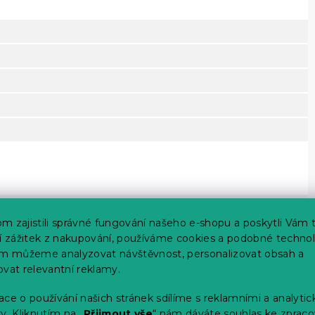
efektem
m zajistili správné fungování našeho e-shopu a poskytli Vám 
ěhem spánku
ší zážitek z nakupování, používáme cookies a podobné technol
im můžeme analyzovat návštěvnost, personalizovat obsah a
ovat relevantní reklamy.
ce o používání našich stránek sdílíme s reklamními a analyti
y. Kliknutím na „
Přijmout vše
“ nám dáváte souhlas ke zpraco