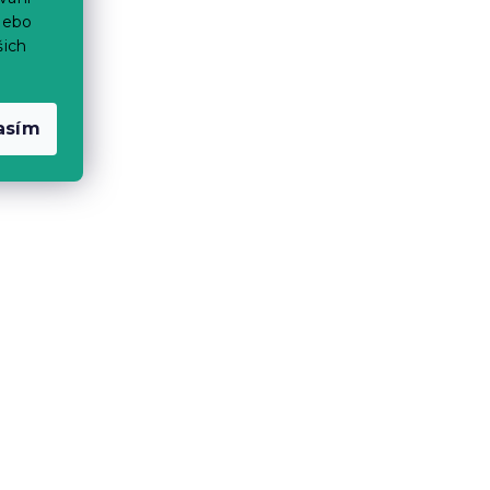
nebo
šich
asím