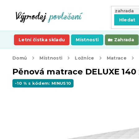
Přejít
na
obsah
Hledat
Letní čistka skladu
Místnosti
Zahrada
Domů
Místnosti
Ložnice
Matrace
Pěnová matrace DELUXE 140 
-10 % s kódem: MINUS10