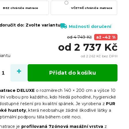
BEZ chrániče matrace
VČETNĚ chrániče matrace
oručit do:
Zvolte variantu
Možnosti doručení
od 4 749 Kč
až –42 %
od
2 737 Kč
iantu
od
2 262 Kč
bez DPH
Měrn
cena:
Přidat do košíku
matrace DELUXE
o rozměrech 140 × 200 cm a výšce 10
ální volbou pro každého, kdo hledá pohodlné, hygienické
dostupné řešení pro kvalitní spánek. Je vyrobena z
PUR
oké hustoty
, která neobsahuje žádné škodlivé látky a
optimální podporu těla během celé noci.
matrace je
profilovaná 7zónová masážní vrstva
z