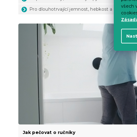
všech v
Pro dlouhotrvající jemnost, hebkost a savost ne
cookie
Zásadá
Nas
Jak pečovat o ručníky