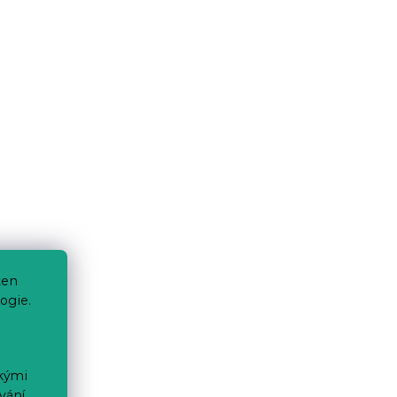
ten
ogie.
ckými
vání