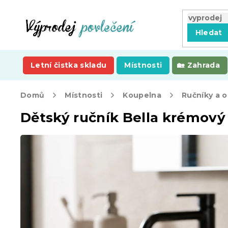
Přejít
na
obsah
Hledat
Letní čistka skladu
Místnosti
Zahrada
Domů
Místnosti
Koupelna
Ručníky a 
Dětský ručník Bella krémový