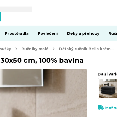
Prostěradla
Povlečení
Deky a přehozy
Ruč
osušky
Ručníky malé
Dětský ručník Bella krémový 30x50 cm, 100% bavlna
 30x50 cm, 100% bavlna
Další vari
Možno