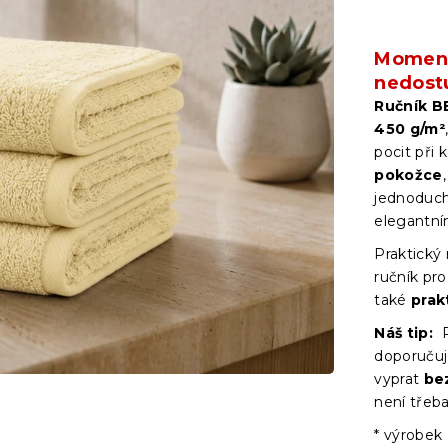
Moment
nedost
Ručník B
450 g/m²
pocit při 
pokožce
jednodu
elegantní
Praktický
ručník pro
také
prak
Náš tip:
P
doporučuj
vyprat
be
není třeba
* výrobek 