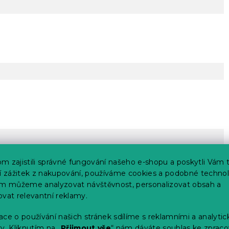
m zajistili správné fungování našeho e-shopu a poskytli Vám 
ší zážitek z nakupování, používáme cookies a podobné technol
im můžeme analyzovat návštěvnost, personalizovat obsah a
ovat relevantní reklamy.
ce o používání našich stránek sdílíme s reklamními a analyti
y. Kliknutím na „
Přijmout vše
“ nám dáváte souhlas ke zpraco