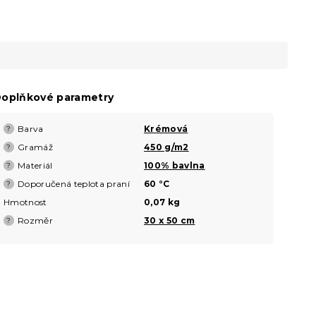
oplňkové parametry
Barva
Krémová
?
Gramáž
450 g/m2
?
Materiál
100% bavlna
?
Doporučená teplota praní
60 °C
?
Hmotnost
0,07 kg
Rozměr
30 x 50 cm
?