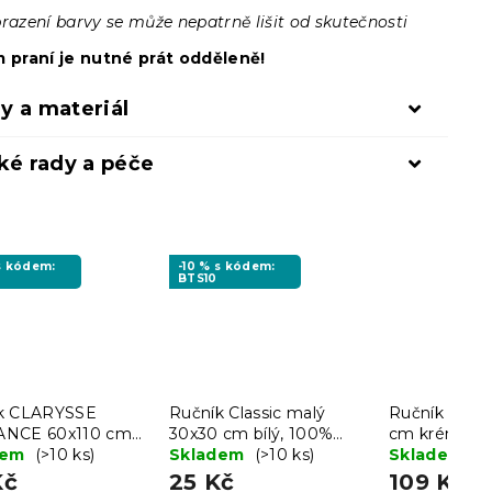
brazení barvy se může nepatrně lišit od skutečnosti
m praní je nutné prát odděleně!
y a materiál
ké rady a péče
 s kódem:
-10 % s kódem:
BTS10
k CLARYSSE
Ručník Classic malý
Ručník GREE
ANCE 60x110 cm
30x30 cm bílý, 100%
cm krémový
nový, 100%
dem
(>10 ks)
bavlna
Skladem
(>10 ks)
bavlna
Skladem
(>
a
Kč
25 Kč
109 Kč