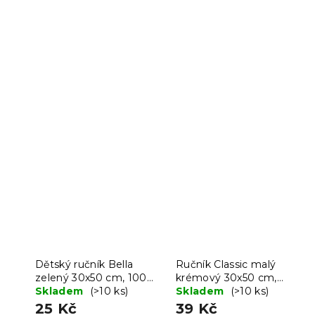
Dětský ručník Bella
Ručník Classic malý
zelený 30x50 cm, 100%
krémový 30x50 cm,
bavlna
Skladem
(>10 ks)
100% bavlna
Skladem
(>10 ks)
25 Kč
39 Kč