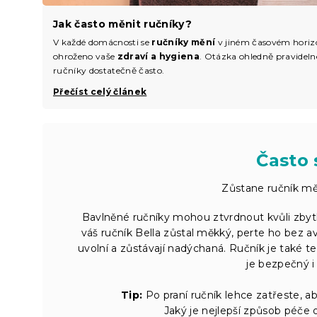
Jak často měnit ručníky?
V každé domácnosti se
ručníky mění
v jiném časovém horizo
ohroženo vaše
zdraví a hygiena
. Otázka ohledně pravideln
ručníky dostatečně často.
Přečíst celý článek
Často 
Zůstane ručník měk
Bavlněné ručníky mohou ztvrdnout kvůli zbyt
váš ručník Bella zůstal měkký, perte ho bez 
uvolní a zůstávají nadýchaná. Ručník je také t
je bezpečný i
Tip:
Po praní ručník lehce zatřeste, a
Jaký je nejlepší způsob péče o