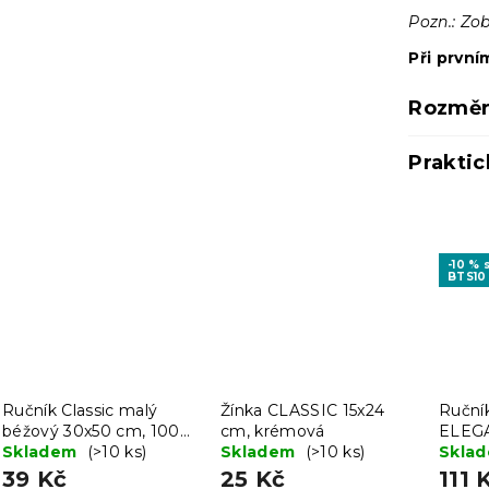
Pozn.: Zo
Při první
Rozměr
Praktic
-10 %
BTS10
Ručník Classic malý
Žínka CLASSIC 15x24
Ruční
béžový 30x50 cm, 100%
cm, krémová
ELEG
bavlna
Skladem
(>10 ks)
Skladem
(>10 ks)
smeta
Skla
bavln
39 Kč
25 Kč
111 