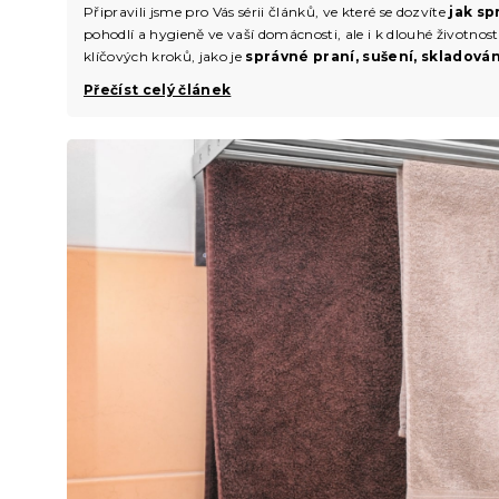
Připravili jsme pro Vás sérii článků, ve které se dozvíte
jak sp
pohodlí a hygieně ve vaší domácnosti, ale i k dlouhé životno
klíčových kroků, jako je
správné praní, sušení, skladování
Přečíst celý článek