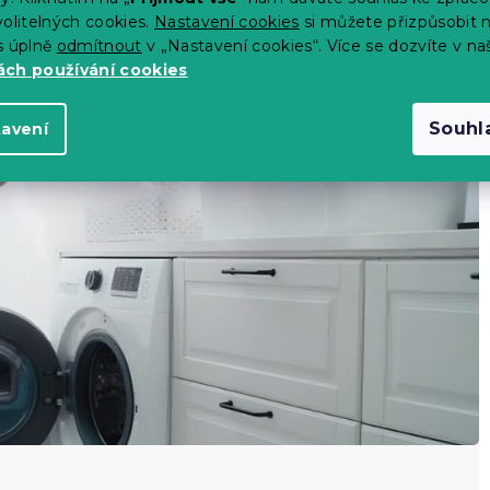
olitelných cookies.
Nastavení cookies
si můžete přizpůsobit 
ní doporučeno používat aviváž
s úplně
odmítnout
v „Nastavení cookies“. Více se dozvíte v na
ch používání cookies
Souhl
tavení