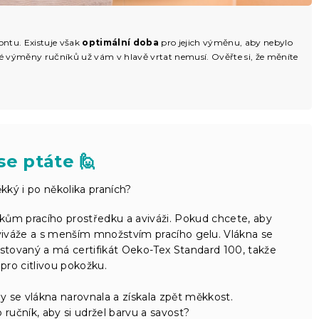
ntu. Existuje však
optimální doba
pro jejich výměnu, aby nebylo
é výměny ručníků už vám v hlavě vrtat nemusí. Ověřte si, že měníte
se ptáte 🙋
ký i po několika praních?
kům pracího prostředku a aviváži. Pokud chcete, aby
aviváže a s menším množstvím pracího gelu. Vlákna se
estovaný a má certifikát Oeko-Tex Standard 100, takže
 pro citlivou pokožku.
by se vlákna narovnala a získala zpět měkkost.
 ručník, aby si udržel barvu a savost?