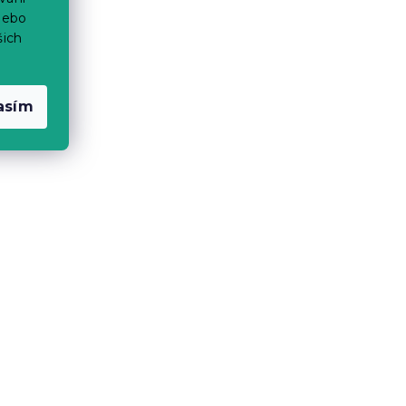
nebo
šich
asím