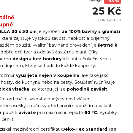
49 Kč
–48 %
25 Kč
álně
21 Kč bez DPH
upné
Měrn
cena:
ELLA 30 x 50 cm
je vyroben
ze 100% bavlny s gramáží
, která zajišťuje vysokou savost, hebkost a příjemný
každém použití. Kvalitní bavlněné provedení je
šetrné k
, dobře drží tvar a odolává častému praní. Díky
chému
designu bez bordury
působí ručník čistým a
m dojmem, který se hodí do každé koupelny.
 rozměr
využijete nejen v koupelně
, ale také jako
 hosty, do kuchyně nebo na cesty. Součástí ručníku je
tická visačka
, za kterou jej lze
pohodlně zavěsit.
ro optimální savost a nadýchanost vláken,
eme osušky a ručníky před prvním použitím dvakrát
z
použití
aviváže
při maximální teplotě
60 °C
. Výrobky
 žehlit.
získal mezinárodní certifikát
Oeko-Tex Standard 100