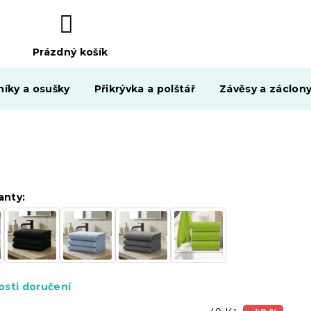
Prázdný košík
NÁKUPNÍ
KOŠÍK
níky a osušky
Přikrývka a polštář
Závěsy a záclon
anty:
sti doručení