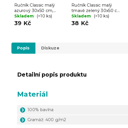
Ručník Classic malý
Ručník Classic malý
azurový 30x50 cm,
tmavě zelený 30x50 cm,
100% bavlna
Skladem
(>10 ks)
100% bavlna
Skladem
(>10 ks)
39 Kč
38 Kč
Popis
Diskuze
Detailní popis produktu
Materiál
100% bavlna
Gramáž: 400 g/m2