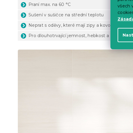
Praní max. na 60 °C
všech v
cookie
Sušení v sušičce na střední teplotu
Zásadá
Neprat s oděvy, které mají zipy a kovové háčky
Nas
Pro dlouhotrvající jemnost, hebkost a savost ne