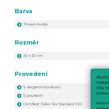
Barva
Tmavě modrá
Rozměr
30 x 50 cm
Provedení
Abycho
nejlep
S elegantní bordurou
Díky n
zobraz
S poutkem
Informa
Certifikát Oeko-Tex Standard 100
partner