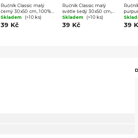
Ručník Classic malý
Ručník Classic malý
Ručník
černý 30x50 cm, 100%
světle šedý 30x50 cm,
purpu
bavlna
Skladem
(>10 ks)
100% bavlna
Skladem
(>10 ks)
100% 
Skla
39 Kč
39 Kč
39 
D