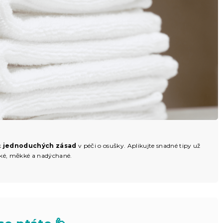
k
jednoduchých zásad
v péči o osušky. Aplikujte snadné tipy už
ebké, měkké a nadýchané.