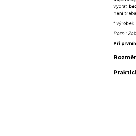
vyprat
be
není třeba
* výrobek 
Pozn.: Zo
Při první
Rozměr
Praktic