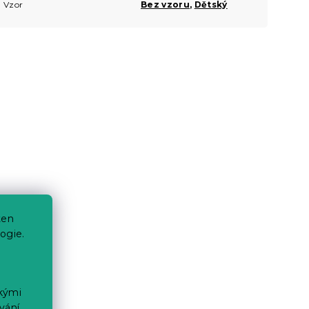
Vzor
Bez vzoru
,
Dětský
ten
ogie.
ckými
vání