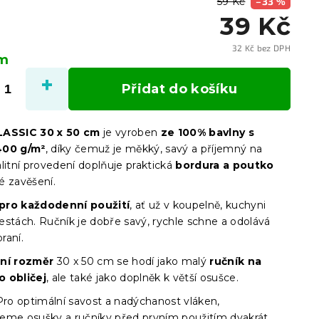
59 Kč
–33 %
39 Kč
32 Kč bez DPH
em
Měrn
cena:
Přidat do košíku
LASSIC 30 x 50 cm
je vyroben
ze 100% bavlny s
400 g/m²
, díky čemuž je měkký, savý a příjemný na
litní provedení doplňuje praktická
bordura a poutko
é zavěšení.
pro každodenní použití
, ať už v koupelně, kuchyni
estách. Ručník je dobře savý, rychle schne a odolává
raní.
lní rozměr
30 x 50 cm se hodí jako malý
ručník na
 obličej
, ale také jako doplněk k větší osušce.
ro optimální savost a nadýchanost vláken,
eme osušky a ručníky před prvním použitím dvakrát