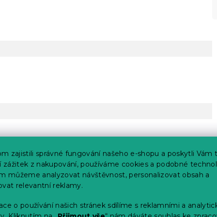
m zajistili správné fungování našeho e-shopu a poskytli Vám 
ší zážitek z nakupování, používáme cookies a podobné technol
im můžeme analyzovat návštěvnost, personalizovat obsah a
ovat relevantní reklamy.
ce o používání našich stránek sdílíme s reklamními a analyti
y. Kliknutím na „
Přijmout vše
“ nám dáváte souhlas ke zpraco