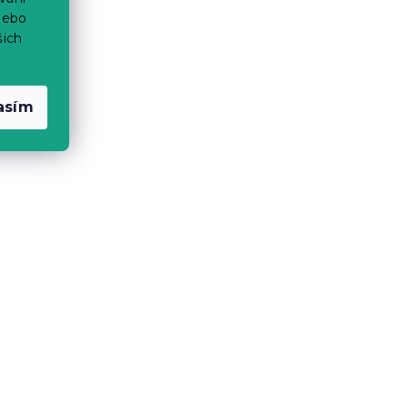
nebo
šich
asím