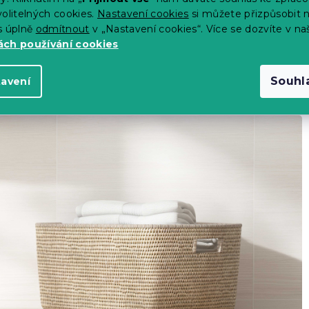
olitelných cookies.
Nastavení cookies
si můžete přizpůsobit 
s úplně
odmítnout
v „Nastavení cookies“. Více se dozvíte v na
ch používání cookies
Souhl
tavení
ní doporučeno používat aviváž