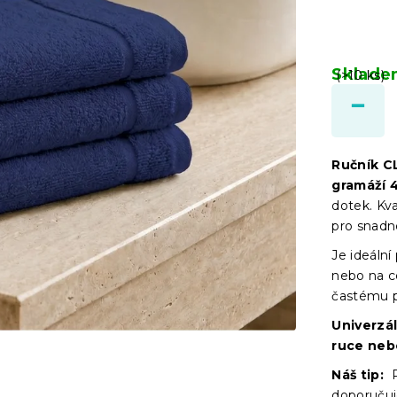
Sklad
(>10 ks)
Ručník C
gramáží 
dotek. Kva
pro snadn
Je ideální
nebo na c
častému p
Univerzá
ruce nebo
Náš tip:
P
doporučuj