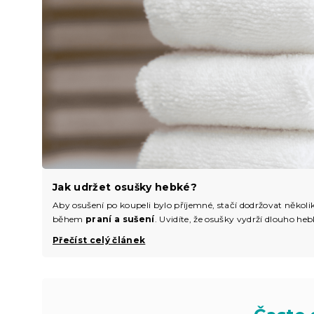
Jak udržet osušky hebké?
Aby osušení po koupeli bylo příjemné, stačí dodržovat několi
během
praní a sušení
. Uvidíte, že osušky vydrží dlouho h
Přečíst celý článek