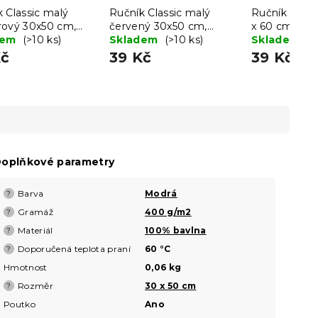
 Classic malý
Ručník Classic malý
Ručník BAS
rový 30x50 cm,
červený 30x50 cm,
x 60 cm tma
bavlna
dem
(>10 ks)
100% bavlna
Skladem
(>10 ks)
Skladem
(1
Kč
39 Kč
39 Kč
oplňkové parametry
Barva
Modrá
?
Gramáž
400 g/m2
?
Materiál
100% bavlna
?
Doporučená teplota praní
60 °C
?
Hmotnost
0,06 kg
Rozměr
30 x 50 cm
?
Poutko
Ano