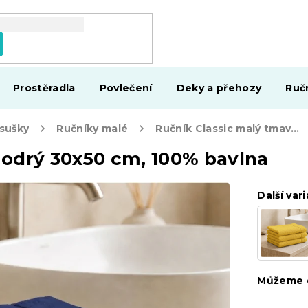
Prostěradla
Povlečení
Deky a přehozy
Ruč
osušky
Ručníky malé
Ručník Classic malý tmavě modrý 30x50 cm, 100% bavlna
odrý 30x50 cm, 100% bavlna
Další vari
Můžeme d