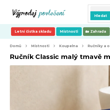
Přejít
na
obsah
Hledat
Letní čistka skladu
Místnosti
Zahrada
Domů
Místnosti
Koupelna
Ručníky a 
Ručník Classic malý tmavě m