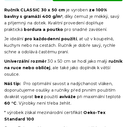
Ručník CLASSIC 30 x 50 cm
je vyroben
ze 100%
bavlny s gramáží 400 g/m²
, díky čemuž je měkký, savý
a příjemný na dotek. Kvalitní provedení doplňuje
praktická
bordura a poutko
pro snadné zavěšení.
Je ideální
pro každodenní použití
, ať už v koupelně,
kuchyni nebo na cestách. Ručník je dobře savý, rychle
schne a odolává častému praní.
Univerzální rozměr
30 x 50 cm se hodí jako malý
ručník
na ruce nebo obličej
, ale také jako doplněk k větší
osušce.
Náš tip:
Pro optimální savost a nadýchanost vláken,
doporučujeme osušky a ručníky před prvním použitím
dvakrát vyprat
bez
použití
aviváže
při maximální teplotě
60 °C
. Výrobky není třeba žehlit.
* výrobek získal mezinárodní certifikát
Oeko-Tex
Standard 100