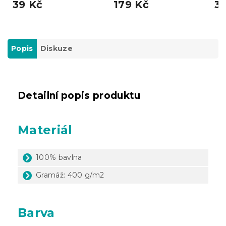
39 Kč
179 Kč
3
Popis
Diskuze
Detailní popis produktu
Materiál
100% bavlna
Gramáž: 400 g/m2
Barva