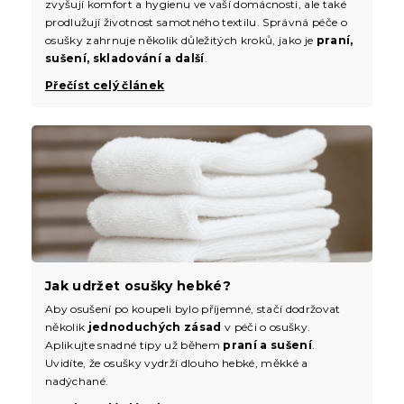
zvyšují komfort a hygienu ve vaší domácnosti, ale také
prodlužují životnost samotného textilu. Správná péče o
osušky zahrnuje několik důležitých kroků, jako je
praní,
sušení, skladování a další
.
Přečíst celý článek
Jak udržet osušky hebké?
Aby osušení po koupeli bylo příjemné, stačí dodržovat
několik
jednoduchých zásad
v péči o osušky.
Aplikujte snadné tipy už během
praní a sušení
.
Uvidíte, že osušky vydrží dlouho hebké, měkké a
nadýchané.