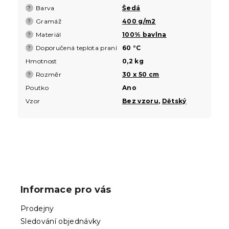
Barva
Šedá
?
Gramáž
400 g/m2
?
Materiál
100% bavlna
?
Doporučená teplota praní
60 °C
?
Hmotnost
0,2 kg
Rozměr
30 x 50 cm
?
Poutko
Ano
Vzor
Bez vzoru
,
Dětský
Z
á
p
Informace pro vás
a
t
Prodejny
í
Sledování objednávky