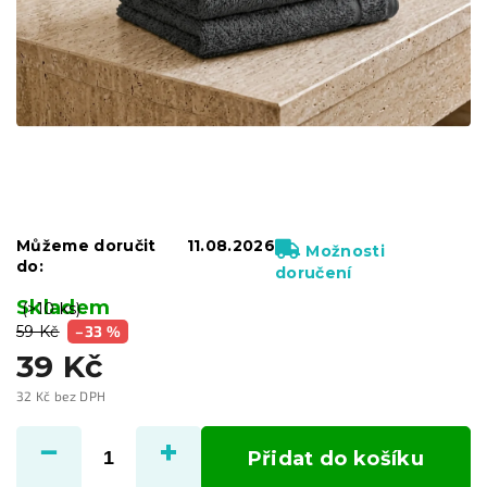
Můžeme doručit
11.08.2026
Možnosti
do:
doručení
Skladem
(>10 ks)
59 Kč
–33 %
39 Kč
32 Kč bez DPH
Měrná
cena:
Přidat do košíku