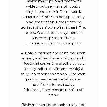
Bavlna může při praní nadměrně
vyblednout, zejména při použití
silných prostředků. Perte ručník
odděleně při 40 °C a použijte jemný
prací prostředek. Barvu pomůže
udržet i přidání octa při máchání.
Tip:
Nepoužívejte bělidla a vyhněte se
sušení na přímém slunci.
Je ručník vhodný pro časté praní?
Ručník je navržen pro časté používání
a praní, aniž by ztrácel své vlastnosti.
Používání správného pracího cyklu a
teploty zajistí, že zůstane měkký a
savý i po mnoha vypráních.
Tip:
První
praní proveďte samostatně, aby
nedošlo k přenosu barvy.
Jak předejít smršťování ručníku při
praní?
Bavlněné ručníky se mohou srazit při