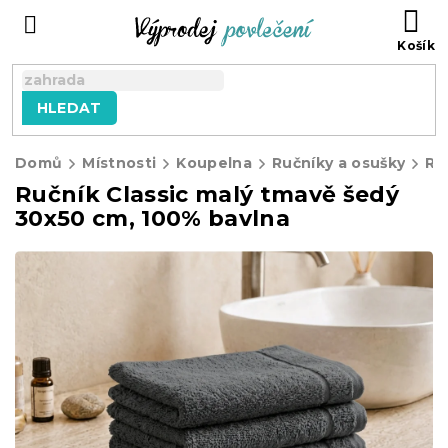
Přejít
NÁ
na
KO
obsah
HLEDAT
Domů
Místnosti
Koupelna
Ručníky a osušky
Ru
Ručník Classic malý tmavě šedý
30x50 cm, 100% bavlna