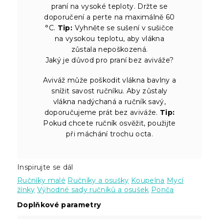
praní na vysoké teploty. Držte se
doporučení a perte na maximálně 60
°C.
Tip:
Vyhněte se sušení v sušičce
na vysokou teplotu, aby vlákna
zůstala nepoškozená.
Jaký je důvod pro praní bez aviváže?
Aviváž může poškodit vlákna bavlny a
snížit savost ručníku. Aby zůstaly
vlákna nadýchaná a ručník savý,
doporučujeme prát bez aviváže.
Tip:
Pokud chcete ručník osvěžit, použijte
při máchání trochu octa.
Inspirujte se dál
Ručníky malé
Ručníky a osušky
Koupelna
Mycí
žínky
Výhodné sady ručníků a osušek
Ponča
Doplňkové parametry