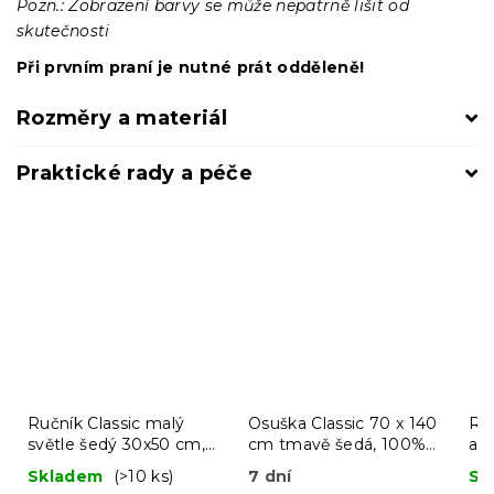
Pozn.: Zobrazení barvy se může nepatrně lišit od
skutečnosti
Při prvním praní je nutné prát odděleně!
Rozměry a materiál
Praktické rady a péče
Ručník Classic malý
Osuška Classic 70 x 140
Ruč
světle šedý 30x50 cm,
cm tmavě šedá, 100%
az
100% bavlna
bavlna
10
Skladem
(>10 ks)
7 dní
Sk