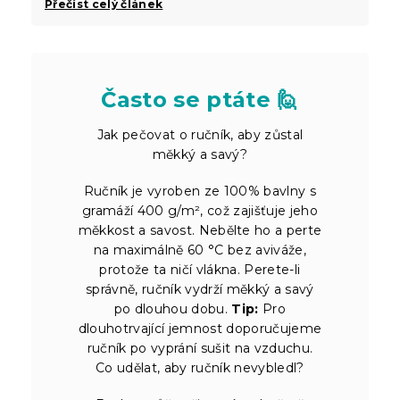
Přečíst celý článek
Často se ptáte 🙋
Jak pečovat o ručník, aby zůstal
měkký a savý?
Ručník je vyroben ze 100% bavlny s
gramáží 400 g/m², což zajišťuje jeho
měkkost a savost. Nebělte ho a perte
na maximálně 60 °C bez aviváže,
protože ta ničí vlákna. Perete-li
správně, ručník vydrží měkký a savý
po dlouhou dobu.
Tip:
Pro
dlouhotrvající jemnost doporučujeme
ručník po vyprání sušit na vzduchu.
Co udělat, aby ručník nevybledl?