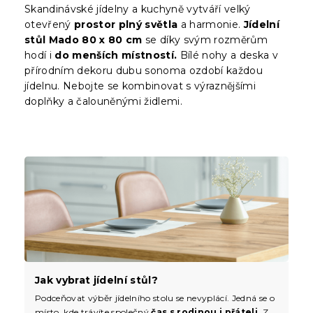
Skandinávské jídelny a kuchyně vytváří velký
otevřený
prostor plný světla
a harmonie.
Jídelní
stůl Mado 80 x 80 cm
se díky svým rozměrům
hodí i
do menších místností.
Bílé nohy a deska v
přírodním dekoru dubu sonoma ozdobí každou
jídelnu. Nebojte se kombinovat s výraznějšími
doplňky a čalouněnými židlemi.
Jak vybrat jídelní stůl?
Podceňovat výběr jídelního stolu se nevyplácí. Jedná se o
místo, kde trávíte společný
čas s rodinou i přáteli
. Z