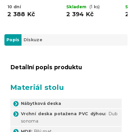
UMEKO 120x80
MADO 120x80
80
10 dní
Skladem
(1 ks)
Sk
2 388 Kč
2 394 Kč
2 
Popis
Diskuze
Detailní popis produktu
Materiál stolu
Nábytková deska
Vrchní deska potažena PVC dýhou:
Dub
sonoma
MDF:
Bílý mat