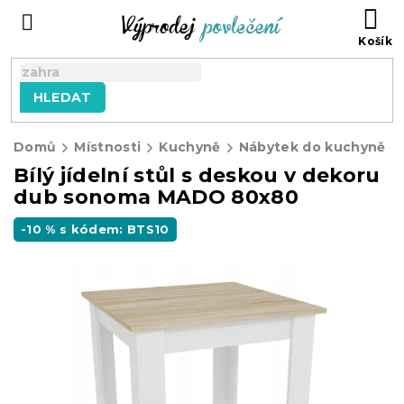
Přejít
NÁ
na
KO
obsah
HLEDAT
Domů
Místnosti
Kuchyně
Nábytek do kuchyně
Bílý jídelní stůl s deskou v dekoru
dub sonoma MADO 80x80
-10 % s kódem: BTS10