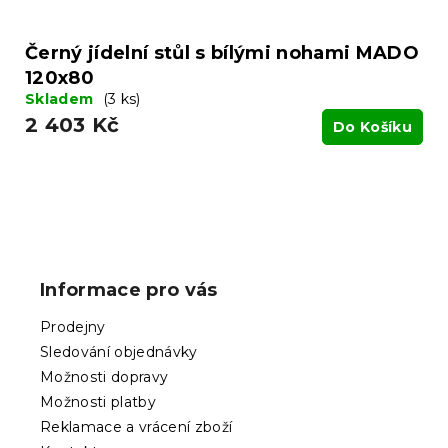
Černý jídelní stůl s bílými nohami MADO
120x80
Skladem
(3 ks)
2 403 Kč
Do Košíku
Z
á
p
Informace pro vás
a
t
Prodejny
í
Sledování objednávky
Možnosti dopravy
Možnosti platby
Reklamace a vrácení zboží