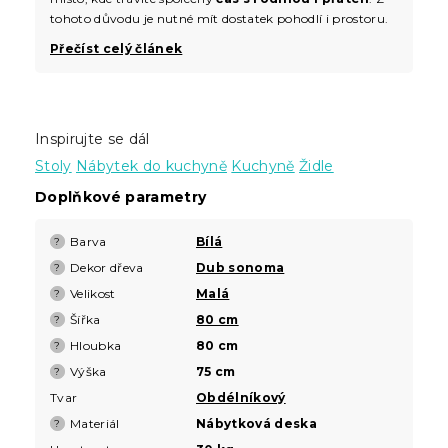
tohoto důvodu je nutné mít dostatek pohodlí i prostoru.
Přečíst celý článek
Inspirujte se dál
Stoly
Nábytek do kuchyně
Kuchyně
Židle
Doplňkové parametry
Barva
Bílá
?
Dekor dřeva
Dub sonoma
?
Velikost
Malá
?
Šířka
80 cm
?
Hloubka
80 cm
?
Výška
75 cm
?
Tvar
Obdélníkový
Materiál
Nábytková deska
?