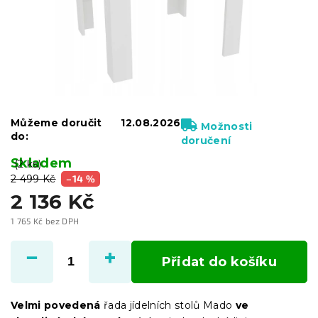
Můžeme doručit
12.08.2026
Možnosti
do:
doručení
Skladem
(2 ks)
2 499 Kč
–14 %
2 136 Kč
1 765 Kč bez DPH
Měrná
cena:
Přidat do košíku
Velmi povedená
řada jídelních stolů Mado
ve