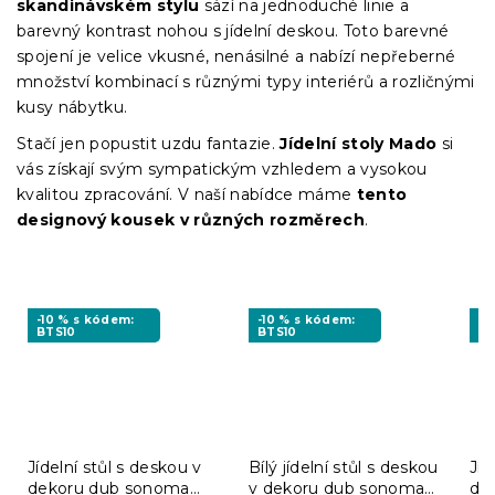
skandinávském stylu
sází na jednoduché linie a
barevný kontrast nohou s jídelní deskou. Toto barevné
spojení je velice vkusné, nenásilné a nabízí nepřeberné
množství kombinací s různými typy interiérů a rozličnými
kusy nábytku.
Stačí jen popustit uzdu fantazie.
Jídelní stoly Mado
si
vás získají svým sympatickým vzhledem a vysokou
kvalitou zpracování. V naší nabídce máme
tento
designový kousek v různých rozměrech
.
-10 % s kódem:
-10 % s kódem:
-1
BTS10
BTS10
BT
Jídelní stůl s deskou v
Bílý jídelní stůl s deskou
Jíd
dekoru dub sonoma
v dekoru dub sonoma
de