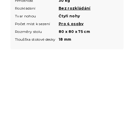
Hmotnost
30 kg
Rozkládání
Bez rozkládání
Tvar nohou
Čtyři nohy
Počet míst k sezení
Pro 4 osoby
Rozměry stolu
80 x 80 x 75 cm
Tloušťka stolové desky
18 mm