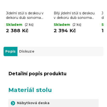
Jídelní stůl s deskou v
Bílý jídelní stůl s deskou
Jíd
dekoru dub sonoma
v dekoru dub sonoma
de
UMEKO 120x80
MADO 120x80
12
Skladem
(2 ks)
Skladem
(2 ks)
Sk
2 388 Kč
2 394 Kč
1 
Popis
Diskuze
Detailní popis produktu
Materiál stolu
Nábytková deska