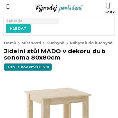
Přejít
NÁ
na
KO
obsah
HLEDAT
Domů
Místnosti
Kuchyně
Nábytek do kuchyně
Jídelní stůl MADO v dekoru dub
sonoma 80x80cm
-10 % s kódem: BTS10