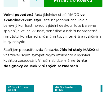
Přidat do košíku
Velmi povedená
řada jídelních stolů MADO
ve
skandinávském stylu
sází na jednoduché linie a
barevný kontrast nohou s jídelní deskou. Toto barevné
spojení je velice vkusné, nenásilné a nabízí nepřeberné
množství kombinací s různými typy interiérů a rozličnými
kusy nábytku.
Stačí jen popustit uzdu fantazie.
Jídelní stoly MADO
si
vás získají svým sympatickým vzhledem a vysokou
kvalitou zpracování. V naší nabídce máme
tento
designový kousek v různých rozměrech
.
-10 % s kódem:
-10 % s kódem:
-1
BTS10
BTS10
BT