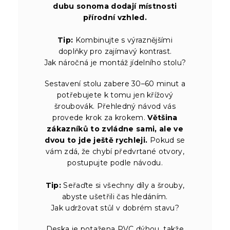
dubu sonoma dodají místnosti
přírodní vzhled.
Tip:
Kombinujte s výraznějšími
doplňky pro zajímavý kontrast.
Jak náročná je montáž jídelního stolu?
Sestavení stolu zabere 30–60 minut a
potřebujete k tomu jen křížový
šroubovák. Přehledný návod vás
provede krok za krokem.
Většina
zákazníků to zvládne sami, ale ve
dvou to jde ještě rychleji.
Pokud se
vám zdá, že chybí předvrtané otvory,
postupujte podle návodu.
Tip:
Seřaďte si všechny díly a šrouby,
abyste ušetřili čas hledáním.
Jak udržovat stůl v dobrém stavu?
Deska je potažena PVC dýhou, takže