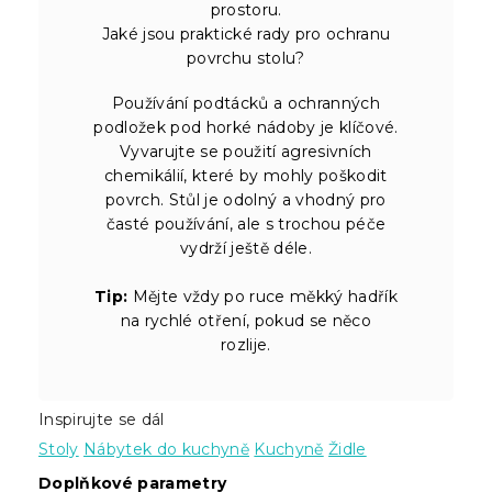
prostoru.
Jaké jsou praktické rady pro ochranu
povrchu stolu?
Používání podtácků a ochranných
podložek pod horké nádoby je klíčové.
Vyvarujte se použití agresivních
chemikálií, které by mohly poškodit
povrch. Stůl je odolný a vhodný pro
časté používání, ale s trochou péče
vydrží ještě déle.
Tip:
Mějte vždy po ruce měkký hadřík
na rychlé otření, pokud se něco
rozlije.
Inspirujte se dál
Stoly
Nábytek do kuchyně
Kuchyně
Židle
Doplňkové parametry