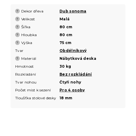
Dekor dřeva
Dub sonoma
?
Velikost
Malá
?
Šířka
80 cm
?
Hloubka
80 cm
?
Výška
75 cm
?
Tvar
Obdélníkový
Materiál
Nábytková deska
?
Hmotnost
30 kg
Rozkládání
Bez rozkládání
Tvar nohou
Čtyři nohy
Počet míst k sezení
Pro 4 osoby
Tloušťka stolové desky
18 mm
Z