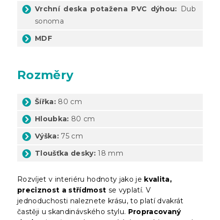
Vrchní deska potažena PVC dýhou:
Dub
sonoma
MDF
Rozměry
Šířka:
80 cm
Hloubka:
80 cm
Výška:
75 cm
Tloušťka desky:
18 mm
Rozvíjet v interiéru hodnoty jako je
kvalita,
preciznost a střídmost
se vyplatí. V
jednoduchosti naleznete krásu, to platí dvakrát
častěji u skandinávského stylu.
Propracovaný