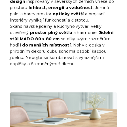
design
inspirovaný v severských zemích vnese do
prostoru
lehkost, energii a vzdušnost.
Jemná
paleta barev prostor
opticky zvětší
a projasní.
Interiéry vynikají funkčností a čistotou.
Skandinávské jídelny a kuchyně vytváří velký
otevřený
prostor plný světla
a harmonie.
Jídelní
stůl MADO 80 x 80 cm
se díky svým rozměrům
hodí i
do menších místností.
Nohy a deska v
přírodním dekoru dubu sonoma ozdobí každou
jídelnu. Nebojte se kombinovat s výraznějšími
doplňky a čalouněnými židlemi.