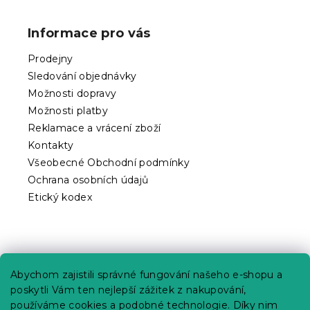
á
p
Informace pro vás
a
t
Prodejny
í
Sledování objednávky
Možnosti dopravy
Možnosti platby
Reklamace a vrácení zboží
Kontakty
Všeobecné Obchodní podmínky
Ochrana osobních údajů
Etický kodex
Praktické informace
Abychom zajistili správné fungování našeho e-shopu a
Kariéra
poskytli Vám ten nejlepší zážitek z nakupování,
používáme cookies a podobné technologie. Díky nim