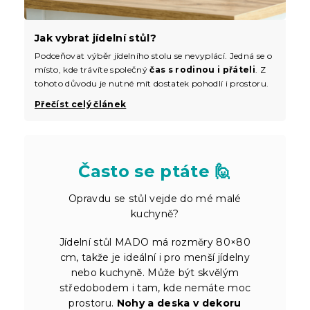
Jak vybrat jídelní stůl?
Podceňovat výběr jídelního stolu se nevyplácí. Jedná se o
místo, kde trávíte společný
čas s rodinou i přáteli
. Z
tohoto důvodu je nutné mít dostatek pohodlí i prostoru.
Přečíst celý článek
Často se ptáte 🙋
Opravdu se stůl vejde do mé malé
kuchyně?
Jídelní stůl MADO má rozměry 80×80
cm, takže je ideální i pro menší jídelny
nebo kuchyně. Může být skvělým
středobodem i tam, kde nemáte moc
prostoru.
Nohy a deska v dekoru