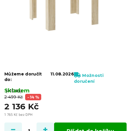
Můžeme doručit
11.08.2026
Možnosti
do:
doručení
Skladem
(>10 ks)
2 499 Kč
–14 %
2 136 Kč
1 765 Kč bez DPH
Měrná
cena: