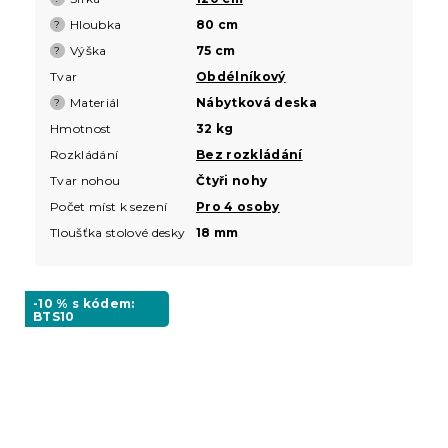
Hloubka
80 cm
?
Výška
75 cm
?
Tvar
Obdélníkový
Materiál
Nábytková deska
?
Hmotnost
32 kg
Rozkládání
Bez rozkládání
Tvar nohou
Čtyři nohy
Počet míst k sezení
Pro 4 osoby
Tloušťka stolové desky
18 mm
-10 % s kódem:
BTS10