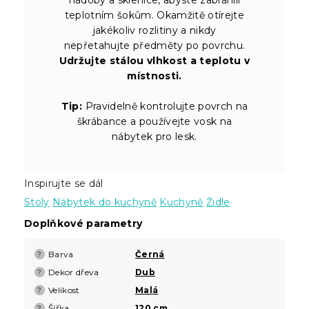
teplotním šokům. Okamžitě otírejte
jakékoliv rozlitiny a nikdy
nepřetahujte předměty po povrchu.
Udržujte stálou vlhkost a teplotu v
místnosti.
Tip:
Pravidelně kontrolujte povrch na
škrábance a používejte vosk na
nábytek pro lesk.
Inspirujte se dál
Stoly
Nábytek do kuchyně
Kuchyně
Židle
Doplňkové parametry
Barva
Černá
?
Dekor dřeva
Dub
?
Velikost
Malá
?
Šířka
120 cm
?