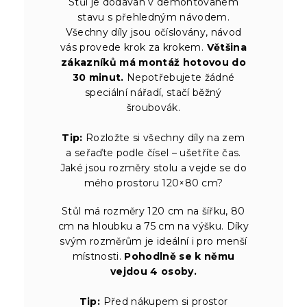
Stůl je dodáván v demontovaném
stavu s přehledným návodem.
Všechny díly jsou očíslovány, návod
vás provede krok za krokem.
Většina
zákazníků má montáž hotovou do
30 minut.
Nepotřebujete žádné
speciální nářadí, stačí běžný
šroubovák.
Tip:
Rozložte si všechny díly na zem
a seřaďte podle čísel – ušetříte čas.
Jaké jsou rozměry stolu a vejde se do
mého prostoru 120×80 cm?
Stůl má rozměry 120 cm na šířku, 80
cm na hloubku a 75 cm na výšku. Díky
svým rozměrům je ideální i pro menší
místnosti.
Pohodlně se k němu
vejdou 4 osoby.
Tip:
Před nákupem si prostor