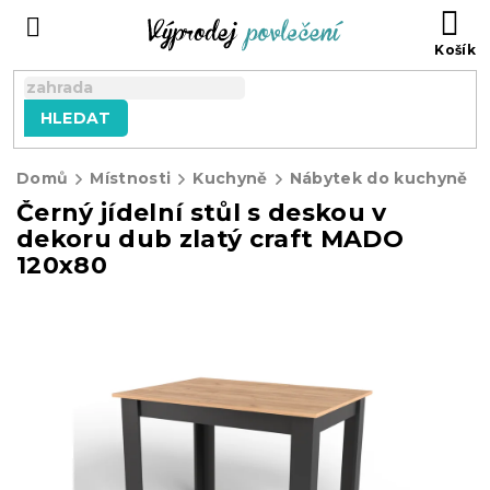
Přejít
NÁ
na
KO
obsah
HLEDAT
Domů
Místnosti
Kuchyně
Nábytek do kuchyně
Černý jídelní stůl s deskou v
dekoru dub zlatý craft MADO
120x80