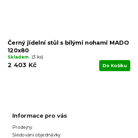
Černý jídelní stůl s bílými nohami MADO
120x80
Skladem
(3 ks)
2 403 Kč
Do Košíku
Z
á
p
Informace pro vás
a
t
Prodejny
í
Sledování objednávky