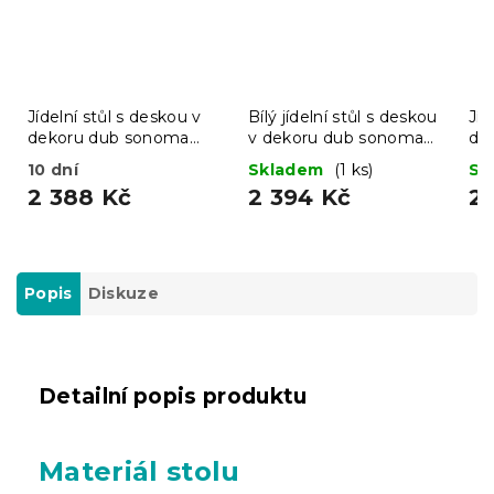
Jídelní stůl s deskou v
Bílý jídelní stůl s deskou
Jíd
dekoru dub sonoma
v dekoru dub sonoma
de
UMEKO 120x80
MADO 120x80
80
10 dní
Skladem
(1 ks)
Sk
2 388 Kč
2 394 Kč
2 
Popis
Diskuze
Detailní popis produktu
Materiál stolu