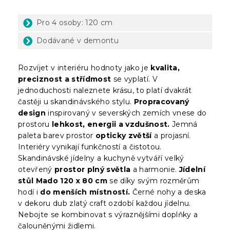
Pro 4 osoby: 120 cm
Dodávané v demontu
Rozvíjet v interiéru hodnoty jako je
kvalita,
preciznost a střídmost
se vyplatí. V
jednoduchosti naleznete krásu, to platí dvakrát
častěji u skandinávského stylu.
Propracovaný
design
inspirovaný v severských zemích vnese do
prostoru
lehkost, energii a vzdušnost.
Jemná
paleta barev prostor
opticky zvětší
a projasní.
Interiéry vynikají funkčností a čistotou.
Skandinávské jídelny a kuchyně vytváří velký
otevřený
prostor plný světla
a harmonie.
Jídelní
stůl Mado 120 x 80 cm
se díky svým rozměrům
hodí i
do menších místností.
Černé nohy a deska
v dekoru dub zlatý craft ozdobí každou jídelnu.
Nebojte se kombinovat s výraznějšími doplňky a
čalouněnými židlemi.