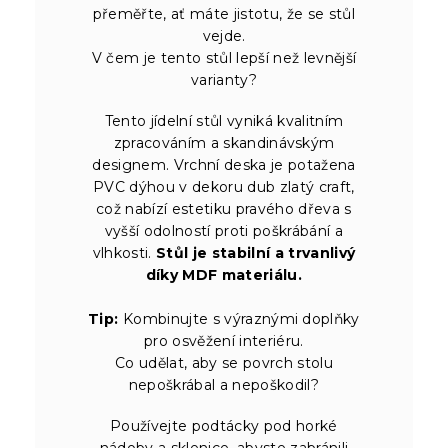
přeměřte, ať máte jistotu, že se stůl
vejde.
V čem je tento stůl lepší než levnější
varianty?
Tento jídelní stůl vyniká kvalitním
zpracováním a skandinávským
designem. Vrchní deska je potažena
PVC dýhou v dekoru dub zlatý craft,
což nabízí estetiku pravého dřeva s
vyšší odolností proti poškrábání a
vlhkosti.
Stůl je stabilní a trvanlivý
díky MDF materiálu.
Tip:
Kombinujte s výraznými doplňky
pro osvěžení interiéru.
Co udělat, aby se povrch stolu
nepoškrábal a nepoškodil?
Používejte podtácky pod horké
nádoby a sklenice, abyste zabránili