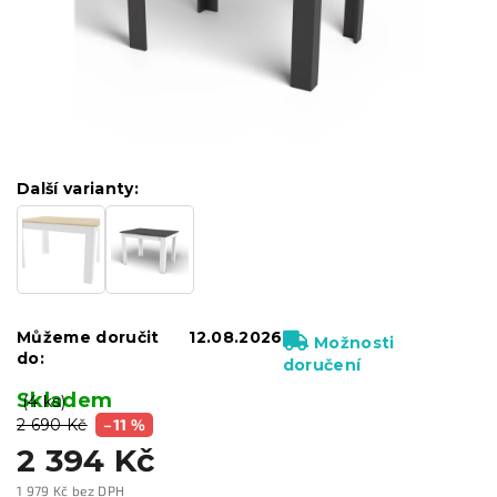
Další varianty:
Můžeme doručit
12.08.2026
Možnosti
do:
doručení
Skladem
(4 ks)
2 690 Kč
–11 %
2 394 Kč
1 979 Kč bez DPH