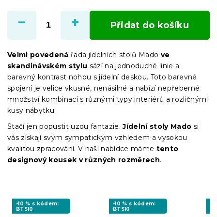
Měrná
cena:
Přidat do košíku
Velmi povedená
řada jídelních stolů Mado
ve
skandinávském stylu
sází na jednoduché linie a
barevný kontrast nohou s jídelní deskou. Toto barevné
spojení je velice vkusné, nenásilné a nabízí nepřeberné
množství kombinací s různými typy interiérů a rozličnými
kusy nábytku.
Stačí jen popustit uzdu fantazie.
Jídelní stoly Mado
si
vás získají svým sympatickým vzhledem a vysokou
kvalitou zpracování. V naší nabídce máme
tento
designový kousek v různých rozměrech
.
-10 % s kódem:
-10 % s kódem:
-1
BTS10
BTS10
BT