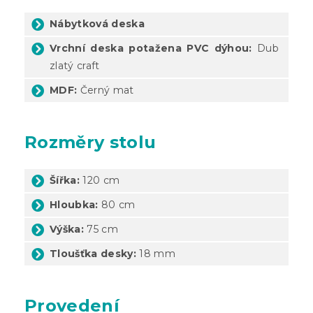
Nábytková deska
Vrchní deska potažena PVC dýhou:
Dub
zlatý craft
MDF:
Černý mat
Rozměry stolu
Šířka:
120 cm
Hloubka:
80 cm
Výška:
75 cm
Tloušťka desky:
18 mm
Provedení