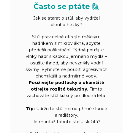
Často se ptáte 🙋
Jak se starat o stůl, aby vydržel
dlouho hezký?
Stůl pravidelně otírejte měkkým
hadříkem z mikrovlákna, abyste
předešli poškrábání. Týdně použijte
vlhký hadr s kapkou jemného mýdla –
osušte ihned, aby nevznikly vodní
skvrny. Vyhněte se použití agresivních
chemikálií a nadměrné vody.
Používejte podtácky a okamžitě
otírejte rozlité tekutiny.
Tímto
zachováte stůl krásný po dlouhá léta.
Tip:
Udržujte stůl mimo přímé slunce
a radiátory.
Je montáž tohoto stolu složitá?