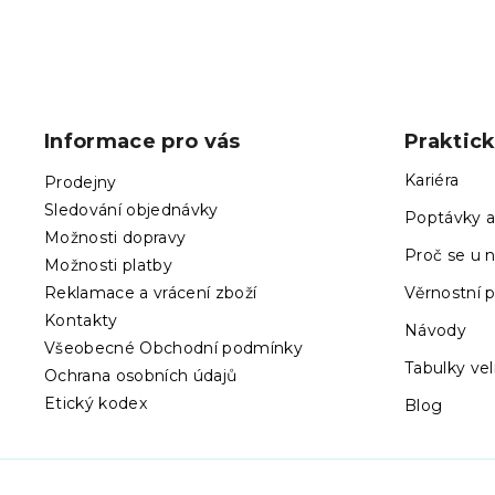
Z
á
p
Informace pro vás
Praktic
a
t
Kariéra
Prodejny
í
Sledování objednávky
Poptávky a
Možnosti dopravy
Proč se u n
Možnosti platby
Reklamace a vrácení zboží
Věrnostní 
Kontakty
Návody
Všeobecné Obchodní podmínky
Tabulky vel
Ochrana osobních údajů
Etický kodex
Blog