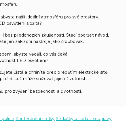
tmosféru.
byste našli ideální atmosféru pro své prostory.
D osvětlení složitá?
i i bez předchozích zkušeností. Stačí dodržet návod,
jete jen základní nástroje jako šroubovák.
dem, abyste věděli, co vás čeká.
ivotnost LED osvětlení?
žujete čistá a chráníte před přepětím elektrické sítě.
ínání, což může snižovat jejich životnost.
 pro zvýšení bezpečnosti a životnosti.
 police
Konferenční stolky
Sedačky a sedací soupravy