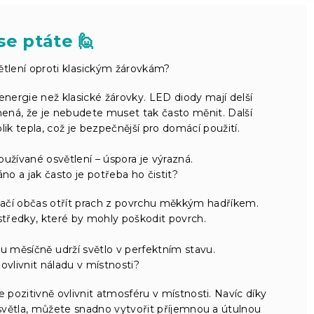
se ptáte 🙋
tlení oproti klasickým žárovkám?
ergie než klasické žárovky. LED diody mají delší
mená, že je nebudete muset tak často měnit. Další
lik tepla, což je bezpečnější pro domácí použití.
oužívané osvětlení – úspora je výrazná.
no a jak často je potřeba ho čistit?
tačí občas otřít prach z povrchu měkkým hadříkem.
ostředky, které by mohly poškodit povrch.
u měsíčně udrží světlo v perfektním stavu.
vlivnit náladu v místnosti?
 pozitivně ovlivnit atmosféru v místnosti. Navíc díky
u světla, můžete snadno vytvořit příjemnou a útulnou