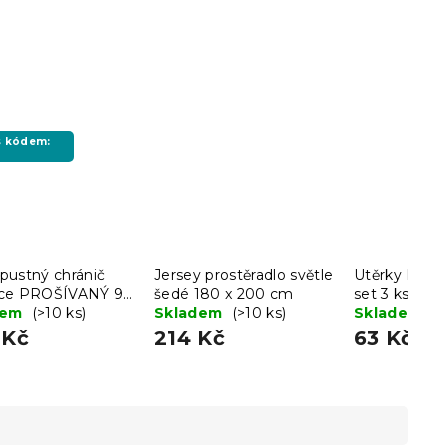
 s kódem:
pustný chránič
Jersey prostěradlo světle
Utěrky LINE
ce PROŠÍVANÝ 90
šedé 180 x 200 cm
set 3 ks - víc
 cm
dem
(>10 ks)
Skladem
(>10 ks)
Skladem
(>
 Kč
214 Kč
63 Kč