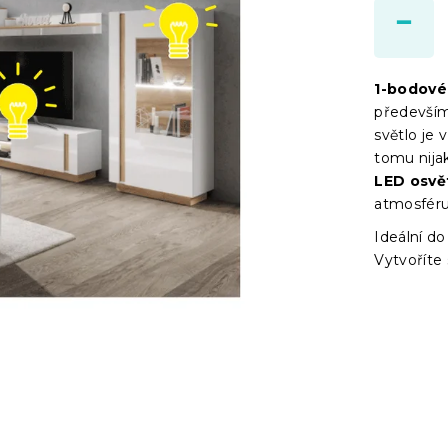
1-bodové
především
světlo je v
tomu nijak
LED osvě
atmosféru 
Ideální do
Vytvoříte