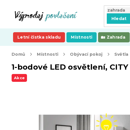
Přejít
na
obsah
Hledat
Letní čistka skladu
Místnosti
Zahrada
Domů
Místnosti
Obývací pokoj
Světla
1-bodové LED osvětlení, CITY
Akce