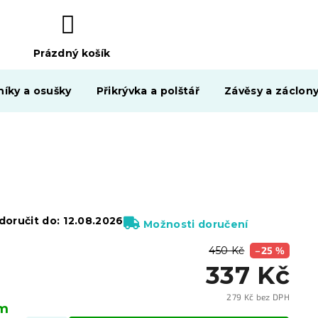
Prázdný košík
NÁKUPNÍ
KOŠÍK
níky a osušky
Přikrývka a polštář
Závěsy a záclon
oručit do:
12.08.2026
Možnosti doručení
450 Kč
–25 %
337 Kč
279 Kč bez DPH
em
Měrn