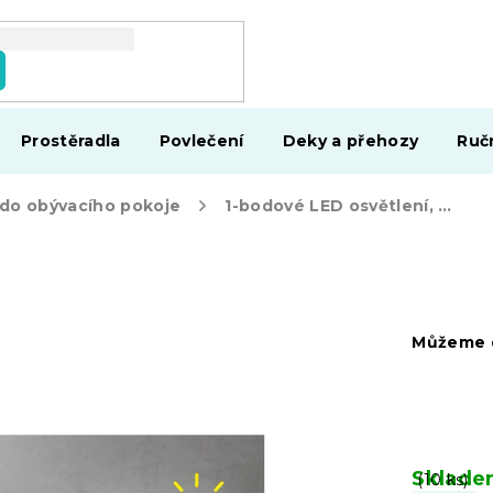
Prostěradla
Povlečení
Deky a přehozy
Ruč
 do obývacího pokoje
1-bodové LED osvětlení, CITY
Můžeme d
Sklad
(10 ks)