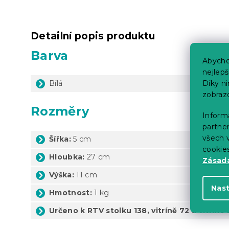
Detailní popis produktu
Barva
Abycho
nejlep
Díky n
Bílá
zobraz
Rozměry
Informa
partner
všech v
Šířka:
5 cm
cookie
Hloubka:
27 cm
Zásadá
Výška:
11 cm
Nas
Hmotnost:
1 kg
Určeno k RTV stolku 138, vitríně 72 a vitríně