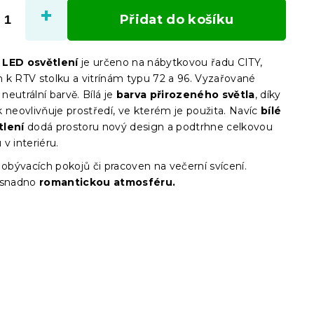
cena:
Přidat do košíku
 LED osvětlení
je určeno na nábytkovou řadu CITY,
 k RTV stolku a vitrínám typu 72 a 96. Vyzařované
 neutrální barvě. Bílá je
barva přirozeného světla
, díky
 neovlivňuje prostředí, ve kterém je použita. Navíc
bílé
tlení
dodá prostoru nový design a podtrhne celkovou
v interiéru.
 obývacích pokojů či pracoven na večerní svícení.
 snadno
romantickou atmosféru.