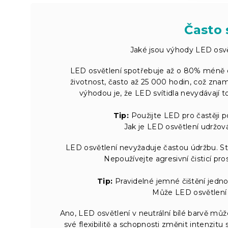
Často 
Jaké jsou výhody LED osvě
LED osvětlení spotřebuje až o 80% méně en
životnost, často až 25 000 hodin, což zna
výhodou je, že LED svítidla nevydávají to
Tip:
Použijte LED pro častěji p
Jak je LED osvětlení udržová
LED osvětlení nevyžaduje častou údržbu. S
Nepoužívejte agresivní čisticí pr
Tip:
Pravidelné jemné čištění jedno
Může LED osvětlení o
Ano, LED osvětlení v neutrální bílé barvě může
své flexibilitě a schopnosti změnit intenzit