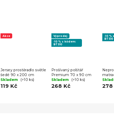
Akce
Výprodej
-10 %
BTS10
-10 % s kódem:
BTS10
Jersey prostěradlo světle
Prošívaný polštář
Nepro
šedé 90 x 200 cm
Premium 70 x 90 cm
matra
Skladem
(>10 ks)
Skladem
(>10 ks)
x 200
Skla
119 Kč
268 Kč
278