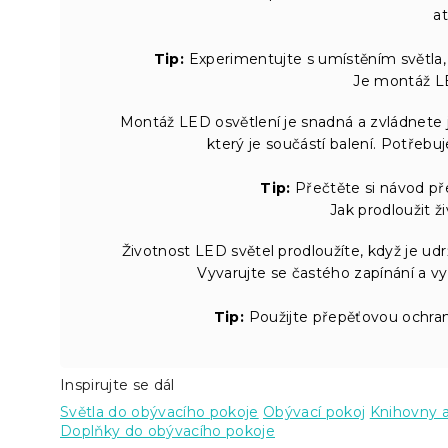
a
Tip:
Experimentujte s umístěním světla, a
Je montáž LE
Montáž LED osvětlení je snadná a zvládnete j
který je součástí balení. Potřebu
Tip:
Přečtěte si návod pře
Jak prodloužit ž
Životnost LED světel prodloužíte, když je udr
Vyvarujte se častého zapínání a vyp
Tip:
Použijte přepěťovou ochranu
Inspirujte se dál
Světla do obývacího pokoje
Obývací pokoj
Knihovny a
Doplňky do obývacího pokoje