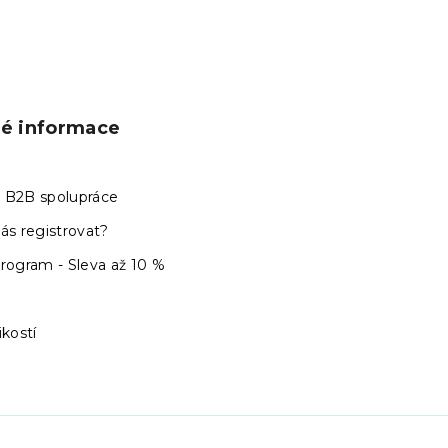
ké informace
 B2B spolupráce
ás registrovat?
program - Sleva až 10 %
ikostí