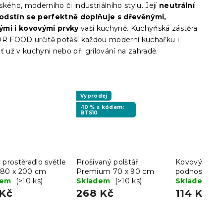
kého, moderního či industriálního stylu. Její
neutrální
odstín se perfektně doplňuje s dřevěnými,
ými i kovovými prvky
vaší kuchyně. Kuchyňská zástěra
 FOOD určitě potěší každou moderní kuchařku i
ť už v kuchyni nebo při grilování na zahradě.
Výprodej
-10 % s kódem:
BTS10
 prostěradlo světle
Prošívaný polštář
Kovový serví
180 x 200 cm
Premium 70 x 90 cm
podnos GUST
dem
(>10 ks)
Skladem
(>10 ks)
Skladem
(>
 Kč
268 Kč
114 Kč