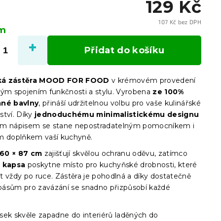
129 Kč
107 Kč bez DPH
em
Měrn
cena:
Přidat do košíku
ká zástěra MOOD FOR FOOD
v krémovém provedení
lým spojením funkčnosti a stylu. Vyrobena
ze 100%
ané bavlny
, přináší udržitelnou volbu pro vaše kulinářské
ství. Díky
jednoduchému minimalistickému designu
ím nápisem se stane nepostradatelným pomocníkem i
m doplňkem vaší kuchyně.
60 × 87 cm
zajišťují skvělou ochranu oděvu, zatímco
á kapsa
poskytne místo pro kuchyňské drobnosti, které
t vždy po ruce. Zástěra je pohodlná a díky dostatečně
ásům pro zavázání se snadno přizpůsobí každé
sek skvěle zapadne do interiérů laděných do