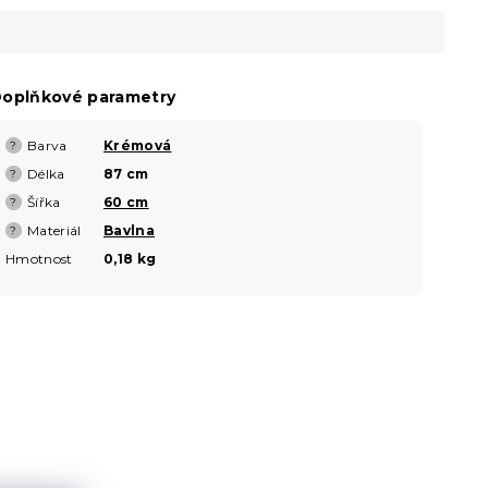
oplňkové parametry
Barva
Krémová
?
Délka
87 cm
?
Šířka
60 cm
?
Materiál
Bavlna
?
Hmotnost
0,18 kg