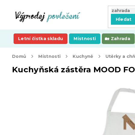
Přejít
na
obsah
Hledat
Letní čistka skladu
Místnosti
Zahrada
Domů
Místnosti
Kuchyně
Utěrky a ch
Kuchyňská zástěra MOOD F