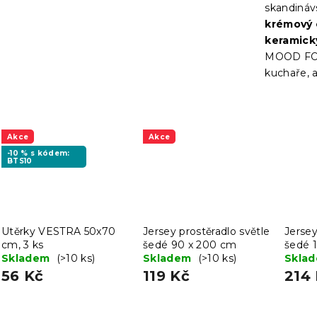
skandinávs
krémový 
keramick
MOOD FOR
kuchaře, a
Akce
Akce
-10 % s kódem:
BTS10
Utěrky VESTRA 50x70
Jersey prostěradlo světle
Jersey
cm, 3 ks
šedé 90 x 200 cm
šedé 
Skladem
(>10 ks)
Skladem
(>10 ks)
Skla
56 Kč
119 Kč
214