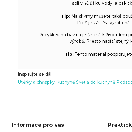
soli v ½ šálku vody) a pak 
Tip:
Na skvrny můžete také použí
Proč je zástěra vyrobená 
Recyklovaná bavlna je šetrná k životnímu p
výrobě. Přesto nabízí stejný 
Tip:
Tento materiál podporujete
Inspirujte se dál
Utěrky a chňapky
Kuchyně
Světla do kuchyně
Podsedá
Z
á
p
Informace pro vás
Praktic
a