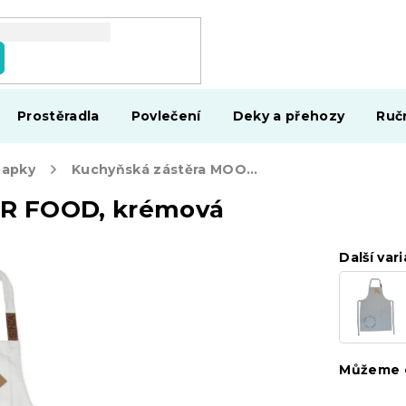
Prostěradla
Povlečení
Deky a přehozy
Ruč
ňapky
Kuchyňská zástěra MOOD FOR FOOD, krémová
OR FOOD, krémová
Další vari
Můžeme d