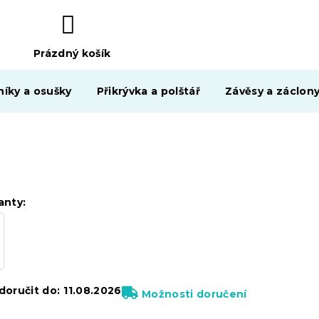
Prázdný košík
NÁKUPNÍ
KOŠÍK
níky a osušky
Přikrývka a polštář
Závěsy a záclon
anty:
oručit do:
11.08.2026
Možnosti doručení