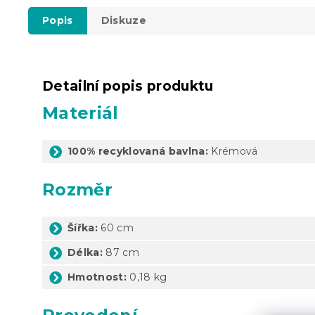
Popis
Diskuze
Detailní popis produktu
Materiál
100% recyklovaná bavlna:
Krémová
Rozměr
Šířka:
60 cm
Délka:
87 cm
Hmotnost:
0,18 kg