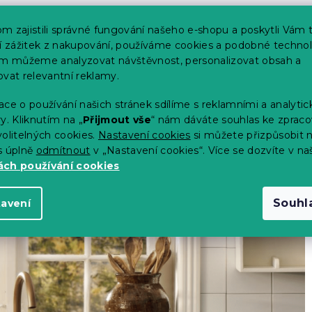
m zajistili správné fungování našeho e-shopu a poskytli Vám 
ší zážitek z nakupování, používáme cookies a podobné technol
im můžeme analyzovat návštěvnost, personalizovat obsah a
ovat relevantní reklamy.
ce o používání našich stránek sdílíme s reklamními a analyti
y. Kliknutím na „
Přijmout vše
“ nám dáváte souhlas ke zpraco
olitelných cookies.
Nastavení cookies
si můžete přizpůsobit 
s úplně
odmítnout
v „Nastavení cookies“. Více se dozvíte v na
ch používání cookies
Souhl
tavení