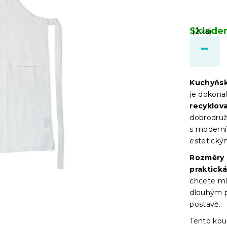
Sklad
(2 ks)
Kuchyňs
je dokona
recyklov
dobrodruž
s modern
estetický
Rozměry 
praktick
chcete mí
dlouhým p
postavě.
Tento kou