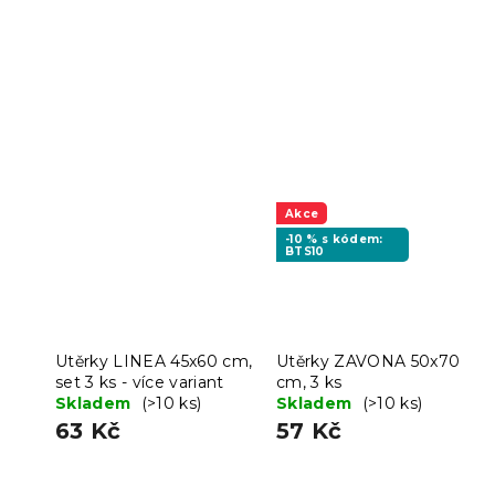
Akce
-10 % s kódem:
BTS10
Utěrky LINEA 45x60 cm,
Utěrky ZAVONA 50x70
set 3 ks - více variant
cm, 3 ks
Skladem
(>10 ks)
Skladem
(>10 ks)
63 Kč
57 Kč