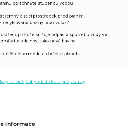
tkaninu opláchněte studenou vodou.
t jemný čisticí prostředek před praním.
z recyklované bavlny lepší volba?
rostředí, protože snižuje odpad a spotřebu vody ve
komfort a odolnost jako nová bavlna.
 udržitelnou módu a chráníte planetu.
ky na židli
Nábytek do kuchyně
Ubrusy
ké informace