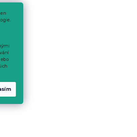
ten
ogie.
ckými
vání
nebo
šich
asím