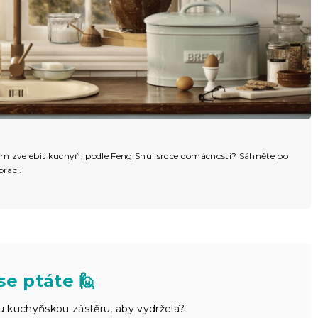
 čím zvelebit kuchyň, podle Feng Shui srdce domácnosti? Sáhněte po
práci.
se ptáte 🙋
u kuchyňskou zástěru, aby vydržela?