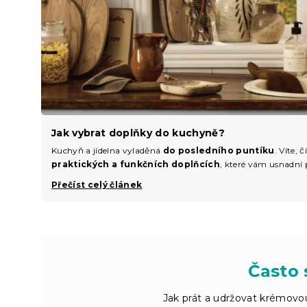
Jak vybrat doplňky do kuchyně?
Kuchyň a jídelna vyladěná
do posledního puntíku
. Víte,
praktických a funkčních doplňcích
, které vám usnadní 
Přečíst celý článek
Často 
Jak prát a udržovat krémovo