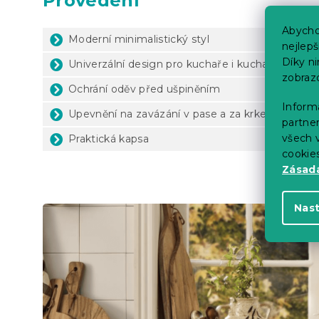
Provedení
Abycho
Moderní minimalistický styl
nejlep
Díky n
Univerzální design pro kuchaře i kuchařky
zobraz
Ochrání oděv před ušpiněním
Informa
Upevnění na zavázání v pase a za krkem
partner
všech v
Praktická kapsa
cookie
Zásadá
Nas