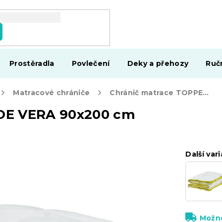
Prostěradla
Povlečení
Deky a přehozy
Ruč
Matracové chrániče
Chránič matrace TOPPER ALOE VERA 90x200 cm
OE VERA 90x200 cm
Další vari
Možno