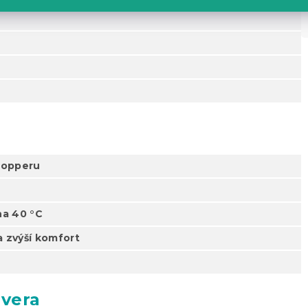
 topperu
na 40 °C
a zvýší komfort
 vera