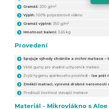
2
Gramáž:
200 g/m
Výplň:
100% polyesterové vlákno
2
Gramáž výplně:
350 g/m
Hmotnost balení:
0,65 kg
Provedení
Spojuje výhody chrániče a vrchní matrace –
Všité gumy pro snadné uchycení k matraci
Zvýší hygienu spánkového prostředí –
lze prát 
Změkčí matraci, vyrovná drobné nerovnosti 
Prodlouží životnost stávající matrace
Materiál - Mikrovlákno s Aloe