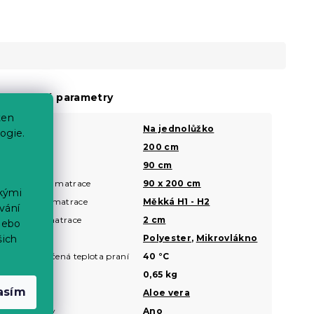
oplňkové parametry
ten
Velikost
Na jednolůžko
?
ogie.
Délka
200 cm
?
Šířka
90 cm
?
Rozměr matrace
90 x 200 cm
?
ckými
Tvrdost matrace
Měkká H1 - H2
?
vání
Výška matrace
2 cm
?
nebo
Materiál
Polyester
,
Mikrovlákno
šich
?
Doporučená teplota praní
40 °C
?
Hmotnost
0,65 kg
asím
Potah
Aloe vera
Pro alergiky
Ano