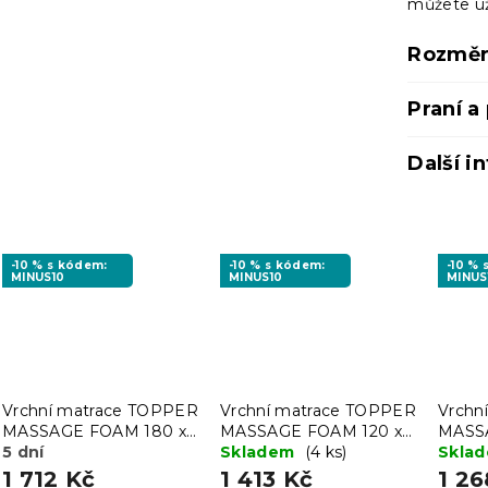
můžete už
Rozměr
Praní a
Další i
-10 % s kódem:
-10 % s kódem:
-10 %
MINUS10
MINUS10
MINUS
Vrchní matrace TOPPER
Vrchní matrace TOPPER
Vrchn
MASSAGE FOAM 180 x
MASSAGE FOAM 120 x
MASS
200 cm
5 dní
200 cm
Skladem
(4 ks)
200 
Skla
1 712 Kč
1 413 Kč
1 26