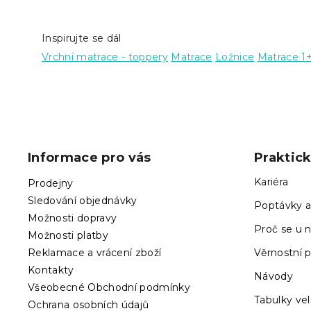
Inspirujte se dál
Vrchní matrace - toppery
Matrace
Ložnice
Matrace 1
Z
á
p
Informace pro vás
Praktic
a
t
Kariéra
Prodejny
í
Sledování objednávky
Poptávky a
Možnosti dopravy
Proč se u n
Možnosti platby
Reklamace a vrácení zboží
Věrnostní 
Kontakty
Návody
Všeobecné Obchodní podmínky
Tabulky vel
Ochrana osobních údajů