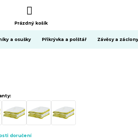
Prázdný košík
NÁKUPNÍ
KOŠÍK
níky a osušky
Přikrývka a polštář
Závěsy a záclon
anty:
sti doručení