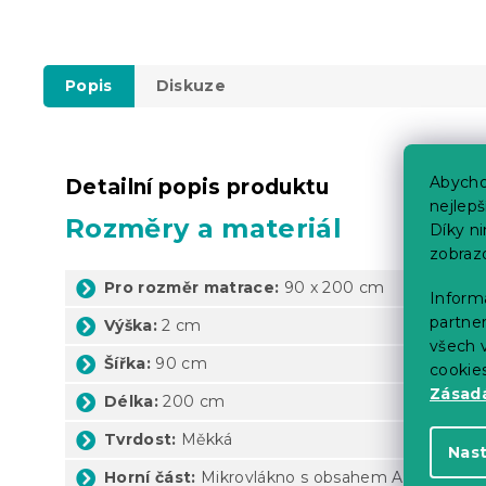
Popis
Diskuze
Abycho
Detailní popis produktu
nejlep
Rozměry a materiál
Díky n
zobraz
Pro rozměr matrace:
90 x 200 cm
Informa
partner
Výška:
2 cm
všech v
Šířka:
90 cm
cookie
Zásadá
Délka:
200 cm
Tvrdost:
Měkká
Nas
Horní část:
Mikrovlákno s obsahem Aloe vera