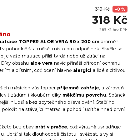
319 Kč
–0 %
318 Kč
263 Kč bez DPH
áno
Měrn
cena:
matrace TOPPER ALOE VERA 90 x 200 cm
promění
l v pohodlnější a měkčí místo pro odpočinek. Skvěle se
d je vaše matrace příliš tvrdá nebo už ztrácí na
 Díky obsahu
aloe vera
navíc přináší přírodní ochranu
eriím a plísním, což ocení hlavně
alergici
a lidé s citlivou
.
jších měsících vás topper
příjemně zahřeje
, a zároveň
evit zádům i kloubům díky
měkčímu povrchu
. Spánek
dnější, hlubší a bez zbytečného převalování. Stačí ho
položit na stávající matraci a pohodlí ucítíte hned první
ůžete bez obav
prát v pračce
, což výrazně usnadňuje
u. Udrží si tak dlouhodobě čistotu i svěžest, a vy si