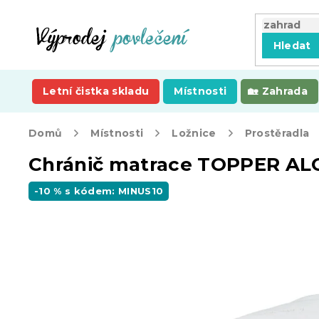
Přejít
na
obsah
Hledat
Letní čistka skladu
Místnosti
Zahrada
Domů
Místnosti
Ložnice
Prostěradla
Chránič matrace TOPPER AL
-10 % s kódem: MINUS10