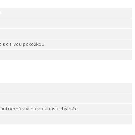
i
 s citlivou pokožkou
vání nemá vliv na vlastnosti chrániče