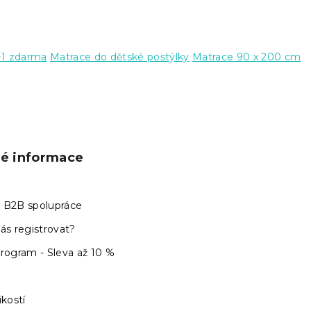
+1 zdarma
Matrace do dětské postýlky
Matrace 90 x 200 cm
ké informace
 B2B spolupráce
ás registrovat?
program - Sleva až 10 %
ikostí