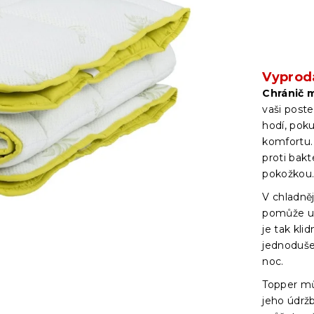
Vyprod
Chránič 
vaši poste
hodí, poku
komfortu.
proti bakt
pokožkou
V chladně
pomůže ul
je tak kli
jednoduše 
noc.
Topper m
jeho údržb