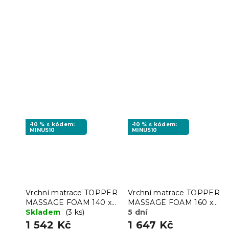
-10 % s kódem:
-10 % s kódem:
MINUS10
MINUS10
Vrchní matrace TOPPER
Vrchní matrace TOPPER
MASSAGE FOAM 140 x
MASSAGE FOAM 160 x
200 cm
Skladem
(3 ks)
200 cm
5 dní
1 542 Kč
1 647 Kč