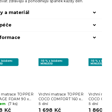
ívat zdravější a pohodlnější spánek každý den.
y a materiál
 péče
nformace
 s kódem:
-10 % s kódem:
-10 % s kódem
10
MINUS10
MINUS10
í matrace TOPPER
Vrchní matrace TOPPER
Vrchní mat
AGE FOAM 90 x
COCO COMFORT 160 x
COCO COMF
cm
dem
(7 ks)
200 cm
5 dní
200 cm
5 dní
8 Kč
1 698 Kč
1 860 Kč