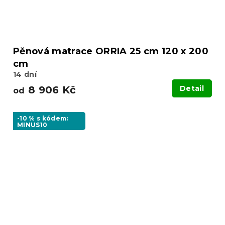
Pěnová matrace ORRIA 25 cm 120 x 200
cm
14 dní
8 906 Kč
Detail
od
-10 % s kódem:
MINUS10