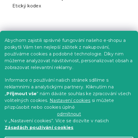
Etický kodex
Praktické informace
Abychom zajistili správné fungování našeho e-shopu a
Kariéra
poskytli Vám ten nejlepší zážitek z nakupování,
používáme cookies a podobné technologie. Díky nim
Poptávky a B2B spolupráce
můžeme analyzovat návštěvnost, personalizovat obsah a
zobrazovat relevantní reklamy.
Proč se u nás registrovat?
Věrnostní program - Sleva až 10 %
Informace o používání našich stránek sdílíme s
reklamními a analytickými partnery. Kliknutím na
Návody
„
Přijmout vše
“ nám dáváte souhlas ke zpracování všech
Tabulky velikostí
volitelných cookies.
Nastavení cookies
si můžete
přizpůsobit nebo cookies úplně
Blog
odmítnout
v „Nastavení cookies“. Více se dozvíte v našich
Zásadách používání cookies