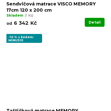
Sendvičová matrace VISCO MEMORY
17cm 120 x 200 cm
Skladem
(1 ks)
6 342 Kč
Detail
od
-10 % s kódem:
MINUS10
Taštičková matrace MEMORY