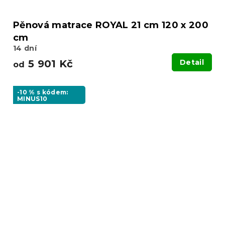
Pěnová matrace ROYAL 21 cm 120 x 200
cm
14 dní
5 901 Kč
Detail
od
-10 % s kódem:
MINUS10