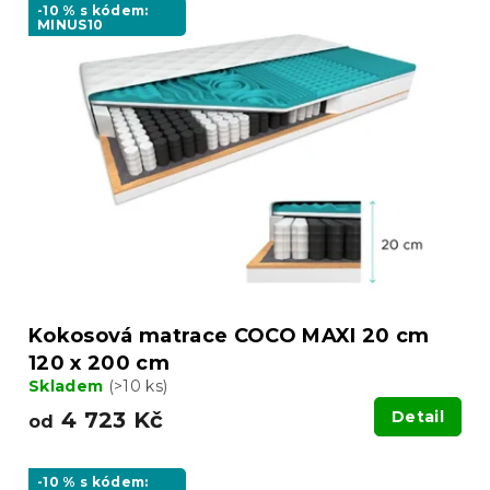
ý
-10 % s kódem:
r
MINUS10
p
o
i
d
s
u
p
k
r
t
o
ů
d
u
k
t
ů
Kokosová matrace COCO MAXI 20 cm
120 x 200 cm
Skladem
(>10 ks)
4 723 Kč
Detail
od
-10 % s kódem: