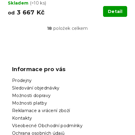
Skladem
(>10 ks)
3 667 Kč
Detail
od
18
položek celkem
O
v
l
á
Z
d
á
a
p
c
Informace pro vás
í
a
p
t
Prodejny
r
í
v
Sledování objednávky
k
Možnosti dopravy
y
Možnosti platby
v
ý
Reklamace a vrácení zboží
p
Kontakty
i
Všeobecné Obchodní podmínky
s
Ochrana osobních údajů
u