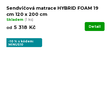
Sendvičová matrace HYBRID FOAM 19
cm 120 x 200 cm
Skladem
(1 ks)
5 318 Kč
Detail
od
-10 % s kódem:
MINUS10