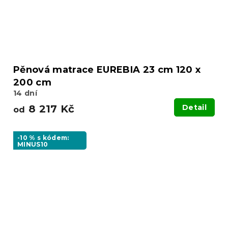
Pěnová matrace EUREBIA 23 cm 120 x
200 cm
14 dní
8 217 Kč
Detail
od
-10 % s kódem:
MINUS10