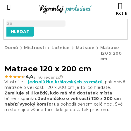
Přejít
NÁ
na
KO
obsah
HLEDAT
Domů
Místnosti
Ložnice
Matrace
Matrace
120 x 200
cm
Matrace 120 x 200 cm
★★★★★
★★★★★
4,4
z 140 recenzí
Vlastníte-li
jednolůžko královských rozměrů
, pak právě
matrace o velikosti 120 x 200 cm je to, co hledáte.
Zamiluje si ji každý, kdo má rád dostatek místa
během spánku.
Jednolůžko o velikosti 120 x 200 cm
nabízí vysoký komfort
a pohodlí během celé noci. Své
místo najde všude tam, kde je dostatek prostoru.