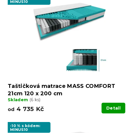
MINUS10
Taštičková matrace MASS COMFORT
21cm 120 x 200 cm
Skladem
(6 ks)
4 735 Kč
Detail
od
-10 % s kódem:
MINUS10