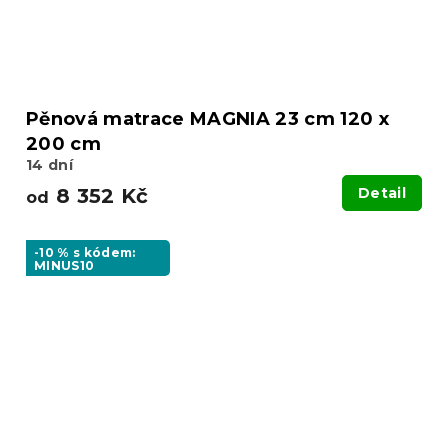
Pěnová matrace MAGNIA 23 cm 120 x
200 cm
14 dní
8 352 Kč
Detail
od
-10 % s kódem:
MINUS10