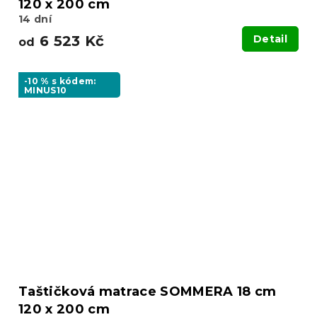
120 x 200 cm
14 dní
6 523 Kč
Detail
od
-10 % s kódem:
MINUS10
Taštičková matrace SOMMERA 18 cm
120 x 200 cm