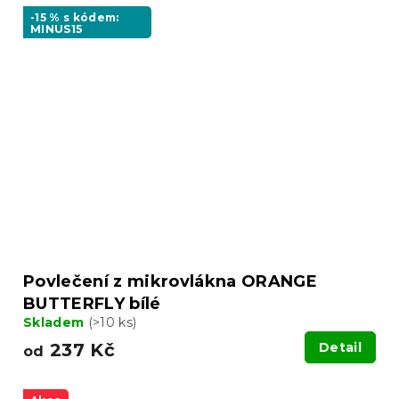
-15 % s kódem:
MINUS15
Povlečení z mikrovlákna ORANGE
BUTTERFLY bílé
Skladem
(>10 ks)
237 Kč
Detail
od