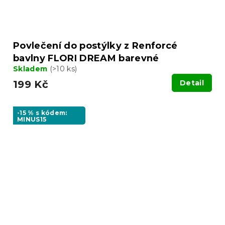
Povlečení do postýlky z Renforcé
bavlny FLORI DREAM barevné
Skladem
(>10 ks)
199 Kč
Detail
-15 % s kódem:
MINUS15