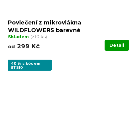
Povlečení z mikrovlákna
WILDFLOWERS barevné
Skladem
(>10 ks)
299 Kč
Detail
od
-10 % s kódem:
BTS10