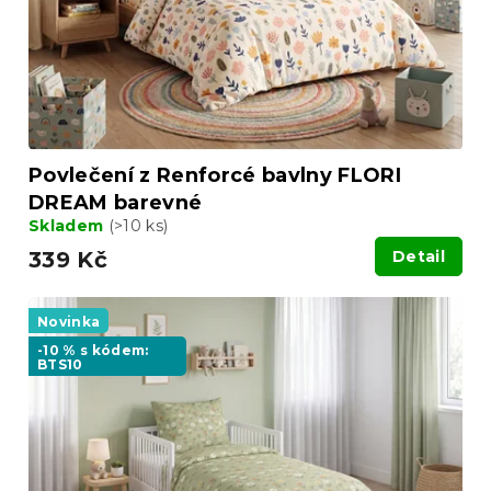
ů
d
u
k
t
ů
Povlečení z Renforcé bavlny FLORI
DREAM barevné
Skladem
(>10 ks)
339 Kč
Detail
Novinka
-10 % s kódem:
BTS10