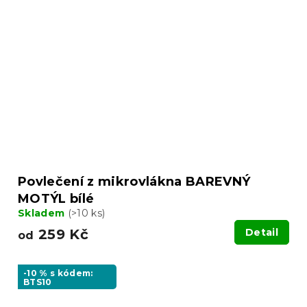
Povlečení z mikrovlákna BAREVNÝ
MOTÝL bílé
Skladem
(>10 ks)
259 Kč
Detail
od
-10 % s kódem:
BTS10