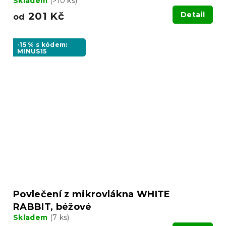
Skladem
(>10 ks)
201 Kč
Detail
od
-15 % s kódem:
MINUS15
Povlečení z mikrovlákna WHITE
RABBIT, béžové
Skladem
(7 ks)