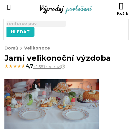
Přejít
NÁ
na
KO
obsah
HLEDAT
Domů
Velikonoce
Jarní velikonoční výzdoba
★★★★★
★★★★★
4,7
z 1 581 recenzí