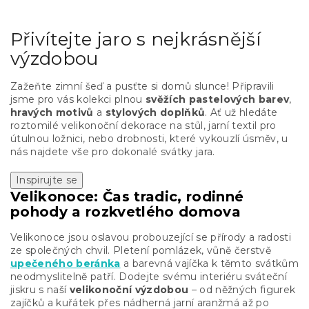
Přivítejte jaro s nejkrásnější
výzdobou
Zažeňte zimní šeď a pusťte si domů slunce! Připravili
jsme pro vás kolekci plnou
svěžích pastelových barev
,
hravých motivů
a
stylových doplňků
. Ať už hledáte
roztomilé velikonoční dekorace na stůl, jarní textil pro
útulnou ložnici, nebo drobnosti, které vykouzlí úsměv, u
nás najdete vše pro dokonalé svátky jara.
Inspirujte se
Velikonoce: Čas tradic, rodinné
pohody a rozkvetlého domova
Velikonoce jsou oslavou probouzející se přírody a radosti
ze společných chvil. Pletení pomlázek, vůně čerstvě
upečeného beránka
a barevná vajíčka k těmto svátkům
neodmyslitelně patří. Dodejte svému interiéru sváteční
jiskru s naší
velikonoční výzdobou
– od něžných figurek
zajíčků a kuřátek přes nádherná jarní aranžmá až po