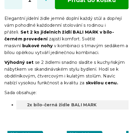
Přidat do košíku
Elegantní jídelní židle jemně doplní každý stůl a dopřejí
vám pohodlné každodenní stolování s rodinou i
přáteli.
Set 2 ks jídelních židlí BALI MARK v bílo-
černém provedení
zajistí komfort. Světlé
masivní
bukové nohy
v kombinaci s tmavým sedákem a
bílou opěrkou vytváří jedinečnou kombinaci.
Výhodný set
se 2 židlemi snadno sladíte s kuchyňským
nábytkem ve skandinávském stylu bydlení. Hodí se k
obdélníkovým, čtvercovým i kulatým stolům. Navíc
nabízí vysokou funkčnost a kvalitu za
skvělou cenu.
Sada obsahuje:
2x bílo-černá židle BALI MARK