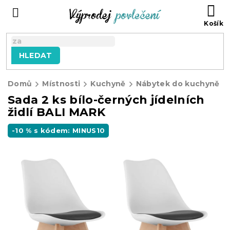
Přejít
NÁ
na
KO
obsah
HLEDAT
Domů
Místnosti
Kuchyně
Nábytek do kuchyně
Sada 2 ks bílo-černých jídelních
židlí BALI MARK
-10 % s kódem: MINUS10