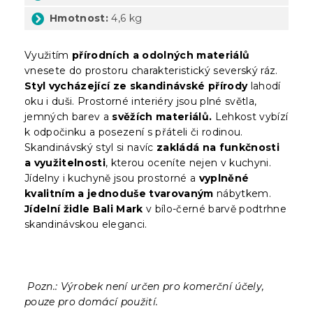
Hmotnost:
4,6 kg
Využitím
přírodních a odolných materiálů
vnesete do prostoru charakteristický severský ráz.
Styl vycházející ze skandinávské přírody
lahodí
oku i duši. Prostorné interiéry jsou plné světla,
jemných barev a
svěžích materiálů.
Lehkost vybízí
k odpočinku a posezení s přáteli či rodinou.
Skandinávský styl si navíc
zakládá na funkčnosti
a využitelnosti
, kterou oceníte nejen v kuchyni.
Jídelny i kuchyně jsou prostorné a
vyplněné
kvalitním a jednoduše tvarovaným
nábytkem.
Jídelní židle
Bali Mark
v bílo-černé barvě podtrhne
skandinávskou eleganci.
Pozn.: Výrobek není určen pro komerční účely,
pouze pro domácí použití.