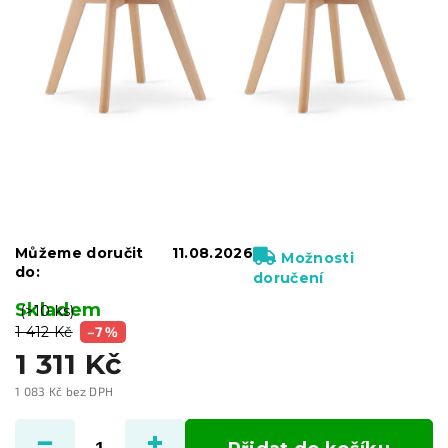
Můžeme doručit
11.08.2026
Možnosti
do:
doručení
Skladem
(>10 ks)
1 412 Kč
–7 %
1 311 Kč
1 083 Kč bez DPH
Měrná
cena: