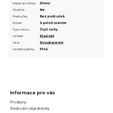
Materiál nohou
Dřevo
Otočné
Ne
Područky
Bez područek
Potah
S polstrováním
Typ nohou
Čtyři nohy
Vzhled
Klasický
Vzor
Dvoubarevný
Vzhled opěrky
Plná
Z
á
p
Informace pro vás
a
t
Prodejny
í
Sledování objednávky