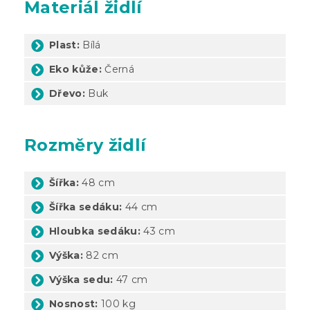
Materiál židlí
Plast:
Bílá
Eko kůže:
Černá
Dřevo:
Buk
Rozměry židlí
Šířka:
48 cm
Šířka sedáku:
44 cm
Hloubka sedáku:
43 cm
Výška:
82 cm
Výška sedu:
47 cm
Nosnost:
100 kg