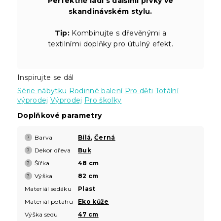
Perfektně ladí s dalšími prvky ve
skandinávském stylu.
Tip:
Kombinujte s dřevěnými a
textilními doplňky pro útulný efekt.
Inspirujte se dál
Série nábytku
Rodinné balení
Pro děti
Totální
výprodej
Výprodej
Pro školky
Doplňkové parametry
Barva
Bílá
,
Černá
?
Dekor dřeva
Buk
?
Šířka
48 cm
?
Výška
82 cm
?
Materiál sedáku
Plast
Materiál potahu
Eko kůže
Výška sedu
47 cm