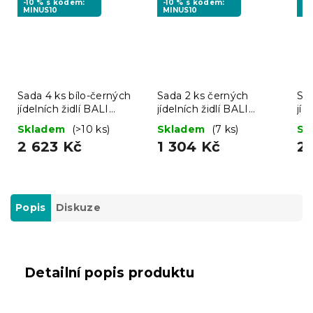
-10 % s kódem:
-10 % s kódem:
-1
MINUS10
MINUS10
MI
Sada 4 ks bílo-černých
Sada 2 ks černých
Sa
jídelních židlí BALI
jídelních židlí BALI
jíd
MARK
MARK
M
Skladem
(>10 ks)
Skladem
(7 ks)
Sk
2 623 Kč
1 304 Kč
2
Popis
Diskuze
Detailní popis produktu