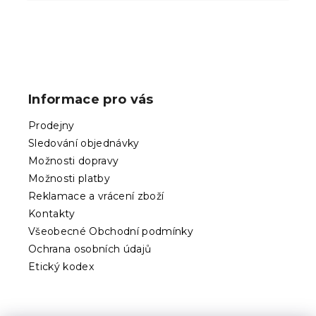
Z
á
p
Informace pro vás
a
t
Prodejny
í
Sledování objednávky
Možnosti dopravy
Možnosti platby
Reklamace a vrácení zboží
Kontakty
Všeobecné Obchodní podmínky
Ochrana osobních údajů
Etický kodex