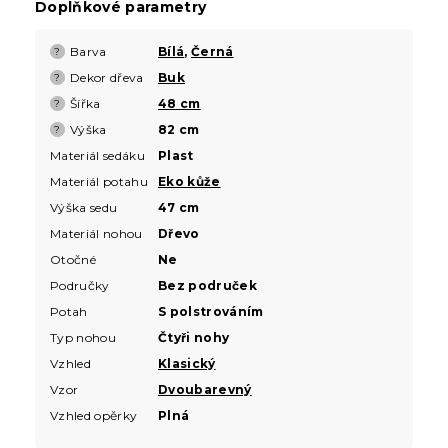
Doplňkové parametry
Barva
Bílá
,
Černá
?
Dekor dřeva
Buk
?
Šířka
48 cm
?
Výška
82 cm
?
Materiál sedáku
Plast
Materiál potahu
Eko kůže
Výška sedu
47 cm
Materiál nohou
Dřevo
Otočné
Ne
Područky
Bez područek
Potah
S polstrováním
Typ nohou
Čtyři nohy
Vzhled
Klasický
Vzor
Dvoubarevný
Vzhled opěrky
Plná