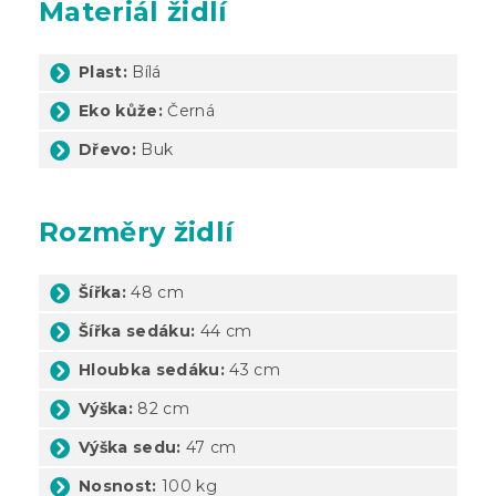
Materiál židlí
Plast:
Bílá
Eko kůže:
Černá
Dřevo:
Buk
Rozměry židlí
Šířka:
48 cm
Šířka sedáku:
44 cm
Hloubka sedáku:
43 cm
Výška:
82 cm
Výška sedu:
47 cm
Nosnost:
100 kg