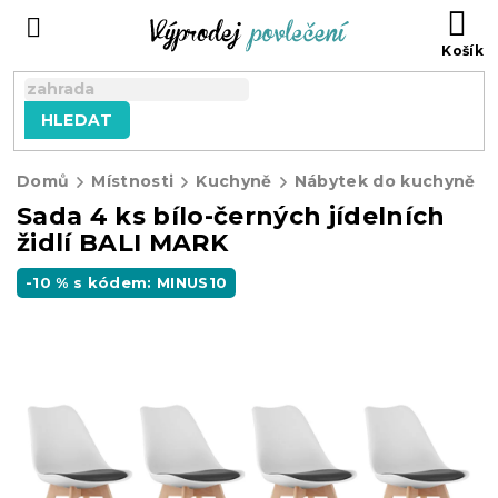
Přejít
NÁ
na
KO
obsah
HLEDAT
Domů
Místnosti
Kuchyně
Nábytek do kuchyně
Sada 4 ks bílo-černých jídelních
židlí BALI MARK
-10 % s kódem: MINUS10