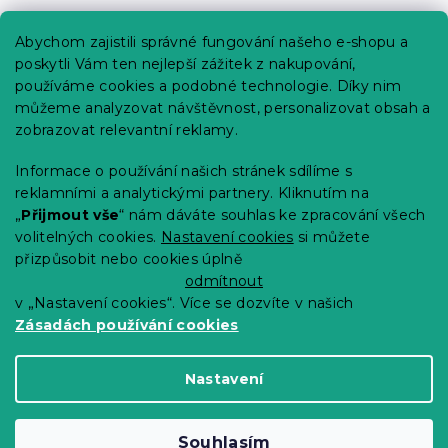
Praktické informace
Abychom zajistili správné fungování našeho e-shopu a
Kariéra
poskytli Vám ten nejlepší zážitek z nakupování,
používáme cookies a podobné technologie. Díky nim
Poptávky a B2B spolupráce
můžeme analyzovat návštěvnost, personalizovat obsah a
Proč se u nás registrovat?
zobrazovat relevantní reklamy.
Věrnostní program - Sleva až 10 %
Informace o používání našich stránek sdílíme s
reklamními a analytickými partnery. Kliknutím na
Návody
„
Přijmout vše
“ nám dáváte souhlas ke zpracování všech
Tabulky velikostí
volitelných cookies.
Nastavení cookies
si můžete
přizpůsobit nebo cookies úplně
Blog
odmítnout
v „Nastavení cookies“. Více se dozvíte v našich
Zásadách používání cookies
Vytvořil Shoptet Premium
Nastavení
Copyright 2026
Výprodej povlečení
. Všechna
Souhlasím
práva vyhrazena.
Upravit nastavení cookies