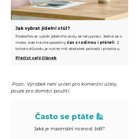
Jak vybrat jídelní stůl?
Podceňovat výběr jídelního stolu se nevyplácí. Jedná se o
místo, kde trávíte společný
čas s rodinou i přáteli
. Z
tohoto důvodu je nutné mít dostatek pohodlí i prostoru.
Přečíst celý článek
Pozn.: Výrobek není určen pro komerční účely,
pouze pro domácí použití.
Často se ptáte 🙋
Jaká je maximální nosnost židlí?