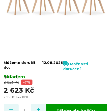
Můžeme doručit
12.08.2026
Možnosti
do:
doručení
Skladem
(>10 ks)
2 823 Kč
–7 %
2 623 Kč
2 168 Kč bez DPH
Měrná
cena: