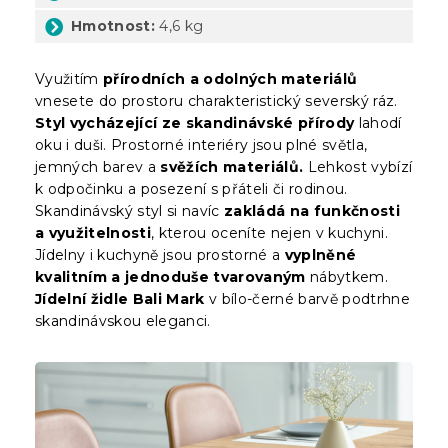
Hmotnost:
4,6 kg
Využitím
přírodních a odolných materiálů
vnesete do prostoru charakteristický severský ráz.
Styl vycházející ze skandinávské přírody
lahodí
oku i duši. Prostorné interiéry jsou plné světla,
jemných barev a
svěžích materiálů.
Lehkost vybízí
k odpočinku a posezení s přáteli či rodinou.
Skandinávský styl si navíc
zakládá na funkčnosti
a využitelnosti
, kterou oceníte nejen v kuchyni.
Jídelny i kuchyně jsou prostorné a
vyplněné
kvalitním a jednoduše tvarovaným
nábytkem.
Jídelní židle
Bali Mark
v bílo-černé barvě podtrhne
skandinávskou eleganci.