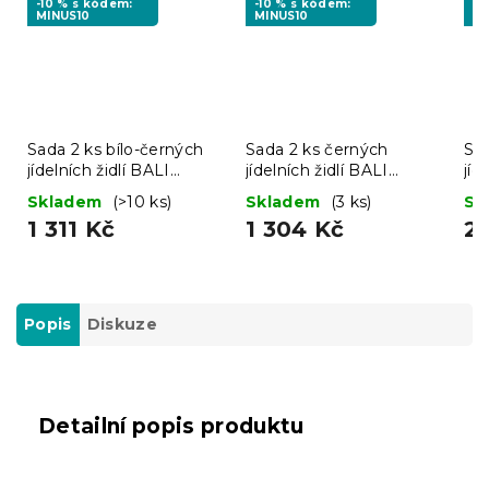
-10 % s kódem:
-10 % s kódem:
-1
MINUS10
MINUS10
MI
Sada 2 ks bílo-černých
Sada 2 ks černých
Sa
jídelních židlí BALI
jídelních židlí BALI
jíd
MARK
MARK
M
Skladem
(>10 ks)
Skladem
(3 ks)
Sk
1 311 Kč
1 304 Kč
2
Popis
Diskuze
Detailní popis produktu