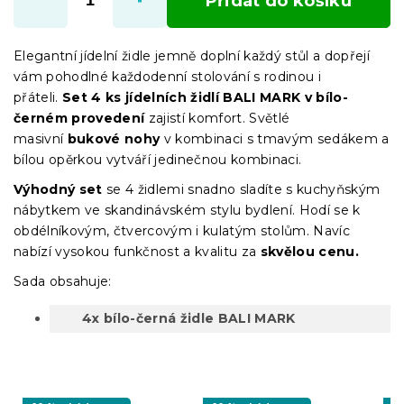
Přidat do košíku
Elegantní jídelní židle jemně doplní každý stůl a dopřejí
vám pohodlné každodenní stolování s rodinou i
přáteli.
Set 4 ks jídelních židlí BALI MARK v bílo-
černém provedení
zajistí komfort. Světlé
masivní
bukové nohy
v kombinaci s tmavým sedákem a
bílou opěrkou vytváří jedinečnou kombinaci.
Výhodný set
se 4 židlemi snadno sladíte s kuchyňským
nábytkem ve skandinávském stylu bydlení. Hodí se k
obdélníkovým, čtvercovým i kulatým stolům. Navíc
nabízí vysokou funkčnost a kvalitu za
skvělou cenu.
Sada obsahuje:
4x bílo-černá židle BALI MARK