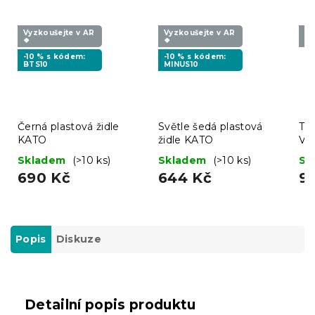
Vyzkoušejte v AR
Vyzkoušejte v AR
Vy
❖
❖
❖
-10 % s kódem:
-10 % s kódem:
BTS10
MINUS10
Černá plastová židle
Světle šedá plastová
Tur
KATO
židle KATO
VE
Skladem
(>10 ks)
Skladem
(>10 ks)
Sk
690 Kč
644 Kč
9
Popis
Diskuze
Detailní popis produktu