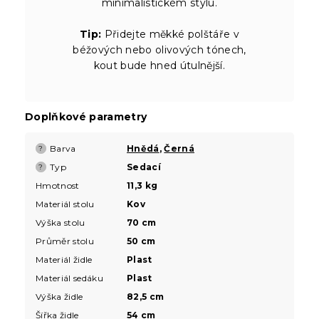
minimalistickém stylu.
Tip:
Přidejte měkké polštáře v
béžových nebo olivových tónech,
kout bude hned útulnější.
Doplňkové parametry
Barva
Hnědá
,
Černá
?
Typ
Sedací
?
Hmotnost
11,3 kg
Materiál stolu
Kov
Výška stolu
70 cm
Průměr stolu
50 cm
Materiál židle
Plast
Materiál sedáku
Plast
Výška židle
82,5 cm
Šířka židle
54 cm