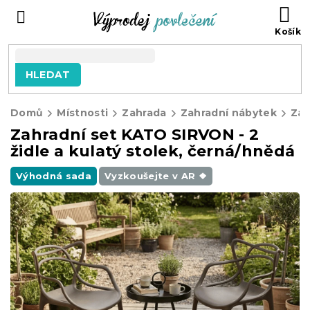
Přejít
NÁ
na
KO
obsah
HLEDAT
Domů
Místnosti
Zahrada
Zahradní nábytek
Zahradní set KATO SIRVON - 2
židle a kulatý stolek, černá/hnědá
Výhodná sada
Vyzkoušejte v AR ❖