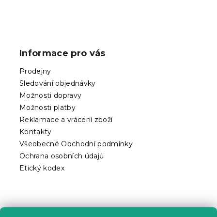
Z
á
p
Informace pro vás
a
t
Prodejny
í
Sledování objednávky
Možnosti dopravy
Možnosti platby
Reklamace a vrácení zboží
Kontakty
Všeobecné Obchodní podmínky
Ochrana osobních údajů
Etický kodex
Praktické informace