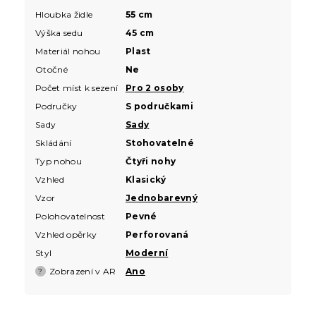
Hloubka židle
55 cm
Výška sedu
45 cm
Materiál nohou
Plast
Otočné
Ne
Počet míst k sezení
Pro 2 osoby
Područky
S područkami
Sady
Sady
Skládání
Stohovatelné
Typ nohou
Čtyři nohy
Vzhled
Klasický
Vzor
Jednobarevný
Polohovatelnost
Pevné
Vzhled opěrky
Perforovaná
Styl
Moderní
Zobrazení v AR
Ano
?