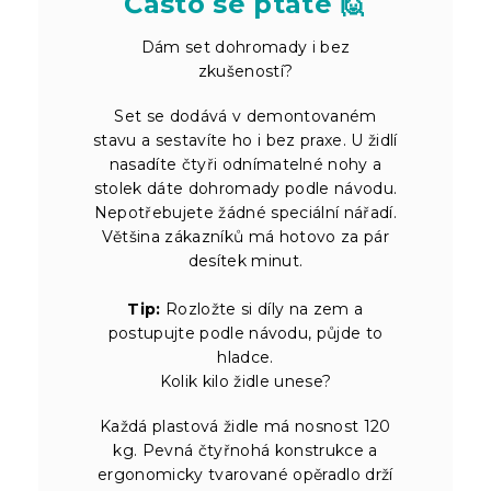
Často se ptáte 🙋
Dám set dohromady i bez
zkušeností?
Set se dodává v demontovaném
stavu a sestavíte ho i bez praxe. U židlí
nasadíte čtyři odnímatelné nohy a
stolek dáte dohromady podle návodu.
Nepotřebujete žádné speciální nářadí.
Většina zákazníků má hotovo za pár
desítek minut.
Tip:
Rozložte si díly na zem a
postupujte podle návodu, půjde to
hladce.
Kolik kilo židle unese?
Každá plastová židle má nosnost 120
kg. Pevná čtyřnohá konstrukce a
ergonomicky tvarované opěradlo drží