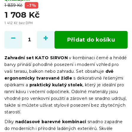
1 839 Kč
–7 %
1 708 Kč
1 412 Kč bez DPH
Měrná
cena:
Přidat do košíku
Zahradní set KATO SIRVON
v kombinaci černé a hnědé
barvy přináší pohodlné posezení i moderní vzhled pro
vaši terasu, balkon nebo zahradu. Set obsahuje
dvě
ergonomicky tvarované židle
s dekorativně řešenými
opěrkami a
praktický kulatý stolek
, který je ideální pro
ranní kávu i večerní odpočinek. Odolné materiály jsou
vhodné pro venkovní použití a zároveň se snadno udržují,
takže si můžete užívat stylové posezení bez zbytečných
starostí.
Díky
nadčasové barevné kombinaci
snadno zapadne
do moderních i přírodně laděných exteriérů. Skvěle