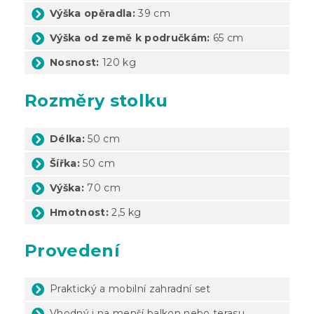
Výška opěradla:
39 cm
Výška od země k područkám:
65 cm
Nosnost:
120 kg
Rozměry stolku
Délka:
50 cm
Šířka:
50 cm
Výška:
70 cm
Hmotnost:
2,5 kg
Provedení
Praktický a mobilní zahradní set
Vhodný i na menší balkon nebo terasu