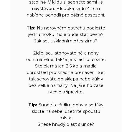
stabilně. V klidu si sednete sami i s
návštěvou. Hloubka sedu 41 cm
nabídne pohodlí pro běžné posezení.
Tip:
Na nerovném povrchu podložte
jednu nožku, židle bude stát pevně.
Jak set uskladním přes zimu?
Židle jsou stohovatelné a nohy
odnímatelné, takže je snadno uložíte.
Stolek má jen 2,5 kg a madlo
uprostřed pro snadné přenášení. Set
tak schováte do sklepa nebo kůlny
bez velké námahy. Na jaře ho zase
rychle připravíte.
Tip:
Sundejte židlím nohy a sedáky
složte na sebe, ušetříte spoustu
místa.
Snese hnědý plast slunce?