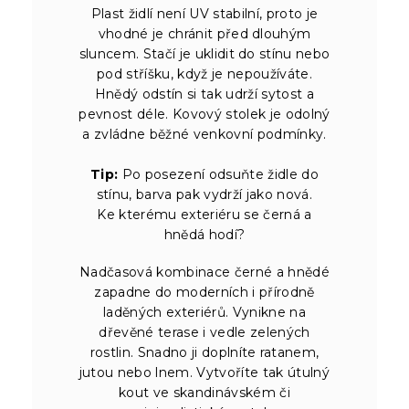
Plast židlí není UV stabilní, proto je
vhodné je chránit před dlouhým
sluncem. Stačí je uklidit do stínu nebo
pod stříšku, když je nepoužíváte.
Hnědý odstín si tak udrží sytost a
pevnost déle. Kovový stolek je odolný
a zvládne běžné venkovní podmínky.
Tip:
Po posezení odsuňte židle do
stínu, barva pak vydrží jako nová.
Ke kterému exteriéru se černá a
hnědá hodí?
Nadčasová kombinace černé a hnědé
zapadne do moderních i přírodně
laděných exteriérů. Vynikne na
dřevěné terase i vedle zelených
rostlin. Snadno ji doplníte ratanem,
jutou nebo lnem. Vytvoříte tak útulný
kout ve skandinávském či