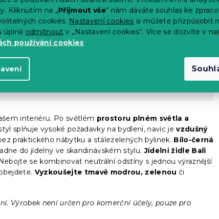
y. Kliknutím na „
Přijmout vše
“ nám dáváte souhlas ke zpraco
olitelných cookies.
Nastavení cookies
si můžete přizpůsobit 
s úplně
odmítnout
v „Nastavení cookies“. Více se dozvíte v na
ch používání cookies
Souhl
tavení
ašem interiéru. Po světlém
prostoru plném světla a
tyl splňuje vysoké požadavky na bydlení, navíc je
vzdušný
bez praktického nábytku a stálezelených bylinek.
Bílo-černá
adne do jídelny ve skandinávském stylu.
Jídelní židle Bali
ebojte se kombinovat neutrální odstíny s jednou výraznější
eobejdete.
Vyzkoušejte tmavě modrou, zelenou
či
žení. Výrobek není určen pro komerční účely, pouze pro