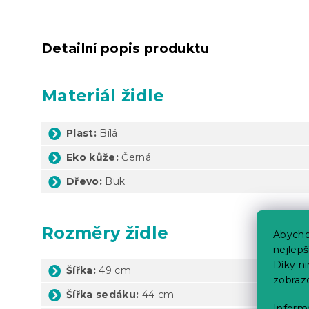
Detailní popis produktu
Materiál židle
Plast:
Bílá
Eko kůže:
Černá
Dřevo:
Buk
Rozměry židle
Abycho
nejlep
Díky n
Šířka:
49 cm
zobraz
Šířka sedáku:
44 cm
Informa