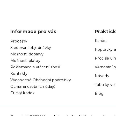
Z
á
p
Informace pro vás
Praktic
a
t
Kariéra
Prodejny
í
Sledování objednávky
Poptávky a
Možnosti dopravy
Proč se u n
Možnosti platby
Reklamace a vrácení zboží
Věrnostní 
Kontakty
Návody
Všeobecné Obchodní podmínky
Tabulky vel
Ochrana osobních údajů
Etický kodex
Blog