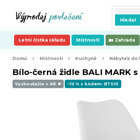
Přejít
na
obsah
Hledat
Letní čistka skladu
Místnosti
Zahrada
Domů
Místnosti
Kuchyně
Nábytek do
Bílo-černá židle BALI MARK 
Vyzkoušejte v AR ❖
-10 % s kódem: BTS10