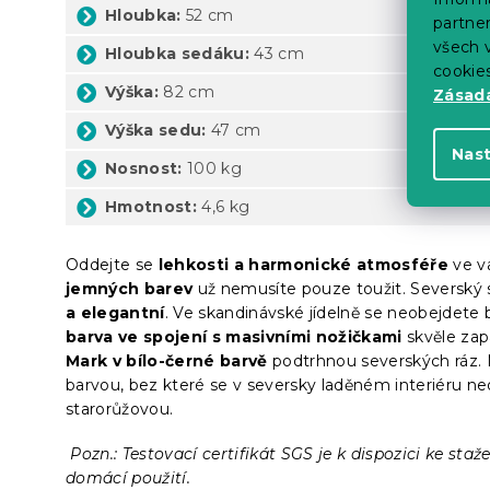
Hloubka:
52 cm
partner
všech v
Hloubka sedáku:
43 cm
cookie
Výška:
82 cm
Zásadá
Výška sedu:
47 cm
Nas
Nosnost:
100 kg
Hmotnost:
4,6 kg
Oddejte se
lehkosti a harmonické atmosféře
ve v
jemných barev
už nemusíte pouze toužit. Severský s
a elegantní
. Ve skandinávské jídelně se neobejdete 
barva ve spojení s masivními nožičkami
skvěle zap
Mark v bílo-černé barvě
podtrhnou severských ráz. N
barvou, bez které se v seversky laděném interiéru n
starorůžovou.
Pozn.: Testovací certifikát SGS je k dispozici ke sta
domácí použití.