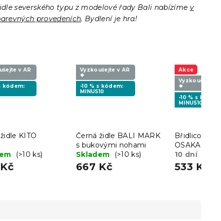
idle severského typu z modelové řady Bali nabízíme
v
barevných provedeních
. Bydlení je hra!
ušejte v AR
Vyzkoušejte v AR
Akce
❖
Vyzkoušejte v
 s kódem:
-10 % s kódem:
❖
MINUS10
-10 % s kódem
MINUS10
židle KITO
Černá židle BALI MARK
Břidlicově še
s bukovými nohami
OSAKA s čer
dem
(>10 ks)
Skladem
(>10 ks)
nohami
10 dní
 Kč
667 Kč
533 Kč