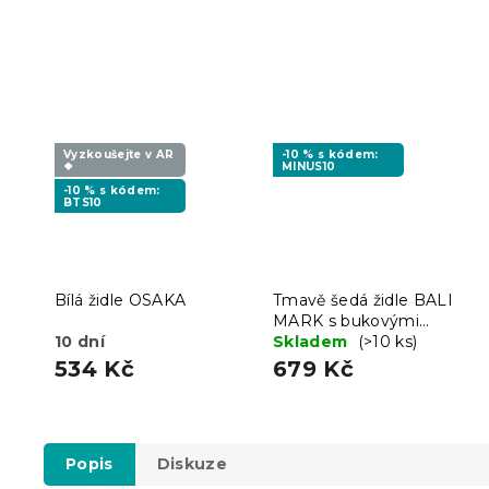
Vyzkoušejte v AR
-10 % s kódem:
❖
MINUS10
-10 % s kódem:
BTS10
Bílá židle OSAKA
Tmavě šedá židle BALI
MARK s bukovými
10 dní
nohami
Skladem
(>10 ks)
534 Kč
679 Kč
Popis
Diskuze