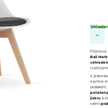
Sklad
(>10 ks)
Příznivce
Bali Mark
vzhlede
rozličnými
V jednodu
a přímé li
sedákem ži
potažený
jiskru
a st
velmi
pra