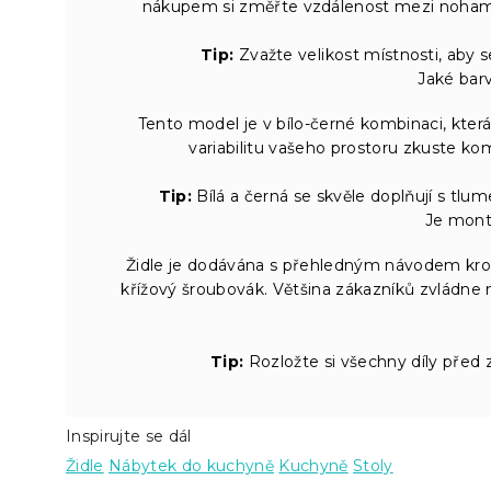
nákupem si změřte vzdálenost mezi nohama st
Tip:
Zvažte velikost místnosti, aby s
Jaké barv
Tento model je v bílo-černé kombinaci, která
variabilitu vašeho prostoru zkuste ko
Tip:
Bílá a černá se skvěle doplňují s tlu
Je montá
Židle je dodávána s přehledným návodem krok
křížový šroubovák. Většina zákazníků zvládne 
Tip:
Rozložte si všechny díly před
Inspirujte se dál
Židle
Nábytek do kuchyně
Kuchyně
Stoly