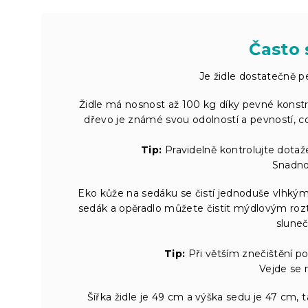
Často 
Je židle dostatečně p
Židle má nosnost až 100 kg díky pevné konst
dřevo je známé svou odolností a pevností, což
Tip:
Pravidelně kontrolujte dotažen
Snadno 
Eko kůže na sedáku se čistí jednoduše vlhkým
sedák a opěradlo můžete čistit mýdlovým ro
slune
Tip:
Při větším znečištění p
Vejde se 
Šířka židle je 49 cm a výška sedu je 47 cm,