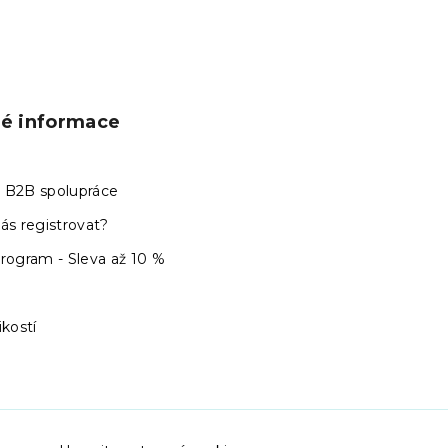
ké informace
 B2B spolupráce
ás registrovat?
program - Sleva až 10 %
ikostí