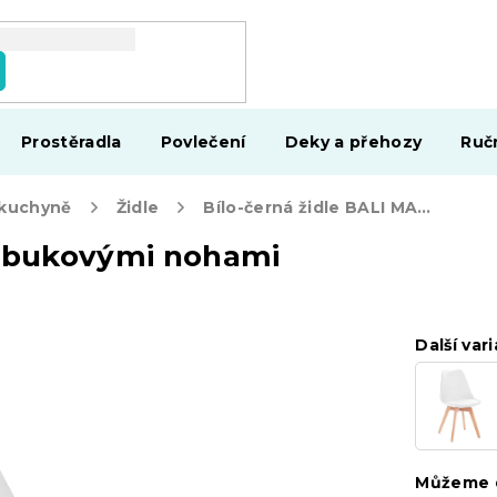
Prostěradla
Povlečení
Deky a přehozy
Ruč
 kuchyně
Židle
Bílo-černá židle BALI MARK s bukovými nohami
s bukovými nohami
Další vari
Můžeme d