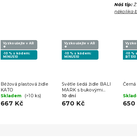
Náš tip:
Ž
několika 
Vyzkoušejte v AR
Vyzkoušejte v AR
Vyzko
❖
❖
❖
-10 % s kódem:
-10 % s kódem:
-10 %
MINUS10
MINUS10
BTS10
Béžová plastová židle
Světle šedá židle BALI
Černá 
KATO
MARK s bukovými
Skladem
(>10 ks)
nohami
10 dní
Skla
667 Kč
670 Kč
650