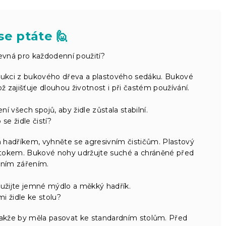
se ptáte 🙋
evná pro každodenní použití?
rukci z bukového dřeva a plastového sedáku. Bukové
 zajišťuje dlouhou životnost i při častém používání.
í všech spojů, aby židle zůstala stabilní.
se židle čistí?
 hadříkem, vyhněte se agresivním čističům. Plastový
ztokem. Bukové nohy udržujte suché a chráněné před
čním zářením.
oužijte jemné mýdlo a měkký hadřík.
mi židle ke stolu?
 takže by měla pasovat ke standardním stolům. Před