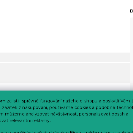
D
m zajistili správné fungování našeho e-shopu a poskytli Vám 
ší zážitek z nakupování, používáme cookies a podobné technol
im můžeme analyzovat návštěvnost, personalizovat obsah a
ovat relevantní reklamy.
ce o používání našich stránek sdílíme s reklamními a analyti