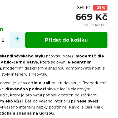
869 Kč
–23 %
669 Kč
553 Kč bez DPH
em
Měrn
cena:
Přidat do košíku
skandinávského stylu
nábytku potěší
moderní židle
 v bílo-černé barvě
, která se pyšní
elegantním
m
, moderním designem a snadnou kombinovatelností s
 styly interiérů a nábytku.
chosti je krása a
židle Bali
to jen dokazuje. Jednoduché
nie
dřevěného podnoží
skvěle ladí s plastovým
dle, který je pro větší pohodlí opatřen polštářkem
m eko kůží
. Bali do vašeho interiéru
přinese svěží
yl vašeho interiéru hezky podtrhne. Navíc je Bali Mark
ktická a snadná na údržbu
.