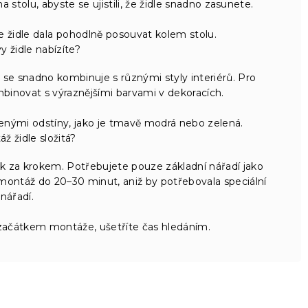
olu, abyste se ujistili, že židle snadno zasunete.
e židle dala pohodlně posouvat kolem stolu.
y židle nabízíte?
 se snadno kombinuje s různými styly interiérů. Pro
mbinovat s výraznějšími barvami v dekoracích.
menými odstíny, jako je tmavě modrá nebo zelená.
ž židle složitá?
 za krokem. Potřebujete pouze základní nářadí jako
montáž do 20–30 minut, aniž by potřebovala speciální
nářadí.
 začátkem montáže, ušetříte čas hledáním.