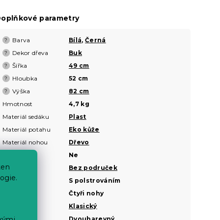
oplňkové parametry
Barva
Bílá
,
Černá
?
Dekor dřeva
Buk
?
Šířka
49 cm
?
Hloubka
52 cm
?
Výška
82 cm
?
Hmotnost
4,7 kg
Materiál sedáku
Plast
Materiál potahu
Eko kůže
Materiál nohou
Dřevo
Otočné
Ne
ten
Područky
Bez područek
ogie.
Potah
S polstrováním
Typ nohou
Čtyři nohy
Vzhled
Klasický
ckými
Vzor
Dvoubarevný