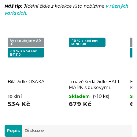
Náš tip:
Jídelní židle z kolekce Kito nabízíme
v různých
variacích.
Vyzkoušejte v AR
-10 % s kódem:
Vy
❖
MINUS10
❖
-10 % s kódem:
-1
BTS10
MI
Bílá židle OSAKA
Tmavě šedá židle BALI
Béž
MARK s bukovými
KA
nohami
10 dní
Skladem
(>10 ks)
Sk
534 Kč
679 Kč
6
Popis
Diskuze