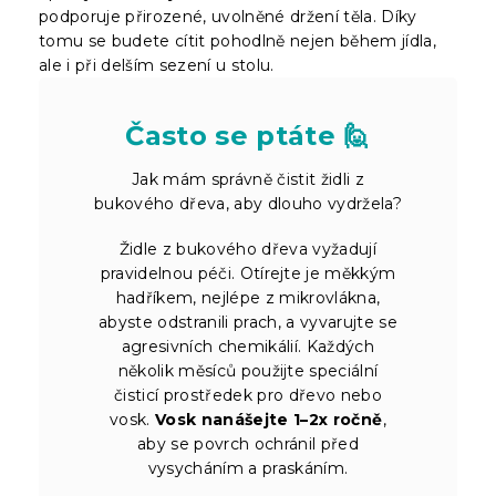
podporuje přirozené, uvolněné držení těla. Díky
tomu se budete cítit pohodlně nejen během jídla,
ale i při delším sezení u stolu.
Často se ptáte 🙋
Jak mám správně čistit židli z
bukového dřeva, aby dlouho vydržela?
Židle z bukového dřeva vyžadují
pravidelnou péči. Otírejte je měkkým
hadříkem, nejlépe z mikrovlákna,
abyste odstranili prach, a vyvarujte se
agresivních chemikálií. Každých
několik měsíců použijte speciální
čisticí prostředek pro dřevo nebo
vosk.
Vosk nanášejte 1–2x ročně
,
aby se povrch ochránil před
vysycháním a praskáním.