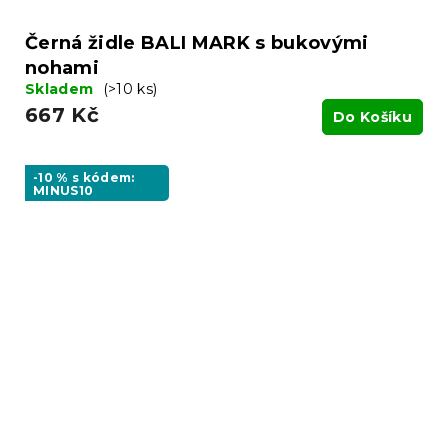
Černá židle BALI MARK s bukovými
nohami
Skladem
(>10 ks)
667 Kč
Do Košíku
-10 % s kódem:
MINUS10