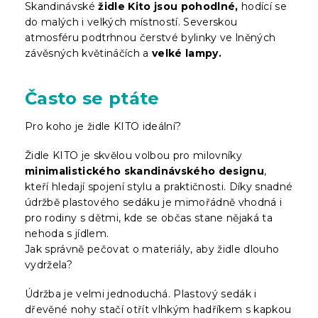
Skandinávské
židle Kito jsou pohodlné,
hodící se
do malých i velkých místností. Severskou
atmosféru podtrhnou čerstvé bylinky ve lněných
závěsných květináčích a
velké lampy.
Často se ptáte
Pro koho je židle KITO ideální?
Židle KITO je skvělou volbou pro milovníky
minimalistického skandinávského designu
,
kteří hledají spojení stylu a praktičnosti. Díky snadné
údržbě plastového sedáku je mimořádně vhodná i
pro rodiny s dětmi, kde se občas stane nějaká ta
nehoda s jídlem.
Jak správně pečovat o materiály, aby židle dlouho
vydržela?
Údržba je velmi jednoduchá. Plastový sedák i
dřevěné nohy stačí otřít vlhkým hadříkem s kapkou