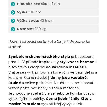
Hloubka sedáku:
41 cm
Výška:
80 cm
Výška sedu:
42,5 cm
Nosnost:
120 kg
Pozn.: Testovací certifikát SGS je k dispozici ke
stažení.
Symbolem skandinávského stylu
je bezesporu
příroda. V přírodě inspirovaný
styl vnese harmonii
a severskou eleganci
do každého interiéru.
Vraťte se i vy k přírodním kořenům ve vaší jídelně a
kuchyni. Skandinávské
jídelny jsou vzdušné,
útulné
a velice praktické. Naučte se kombinovat a
vrstvit pastelové barvy, vzory a materiály.
Jednoduché jídelní židle se nebojte kombinovat s
výraznějšími doplňky.
Černá jídelní židle Kito s
masivním stolem
vytvoří hřejivý výsledek.