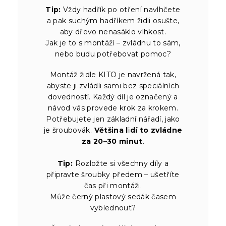
Tip:
Vždy hadřík po otření navlhčete
a pak suchým hadříkem židli osušte,
aby dřevo nenasáklo vlhkost.
Jak je to s montáží – zvládnu to sám,
nebo budu potřebovat pomoc?
Montáž židle KITO je navržená tak,
abyste ji zvládli sami bez speciálních
dovedností. Každý díl je označený a
návod vás provede krok za krokem.
Potřebujete jen základní nářadí, jako
je šroubovák.
Většina lidí to zvládne
za 20–30 minut
.
Tip:
Rozložte si všechny díly a
připravte šroubky předem – ušetříte
čas při montáži.
Může černý plastový sedák časem
vyblednout?