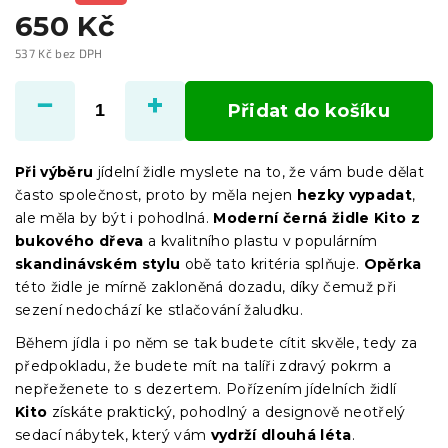
650 Kč
537 Kč bez DPH
Měrná
cena:
Přidat do košíku
Při výběru
jídelní židle myslete na to, že vám bude dělat
často společnost, proto by měla nejen
hezky vypadat
,
ale měla by být i pohodlná.
Moderní černá židle Kito z
bukového dřeva
a kvalitního plastu v populárním
skandinávském stylu
obě tato kritéria splňuje.
Opěrka
této židle je mírně zakloněná dozadu, díky čemuž při
sezení nedochází ke stlačování žaludku.
Během jídla i po něm se tak budete cítit skvěle, tedy za
předpokladu, že budete mít na talíři zdravý pokrm a
nepřeženete to s dezertem. Pořízením jídelních židlí
Kito
získáte praktický, pohodlný a designově neotřelý
sedací nábytek, který vám
vydrží dlouhá léta
.