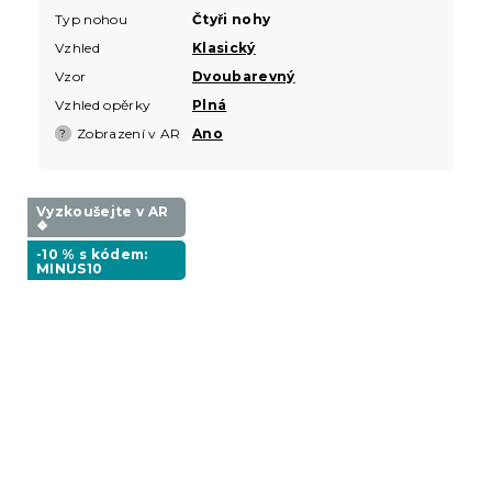
Typ nohou
Čtyři nohy
Vzhled
Klasický
Vzor
Dvoubarevný
Vzhled opěrky
Plná
Zobrazení v AR
Ano
?
Vyzkoušejte v AR
❖
-10 % s kódem:
MINUS10