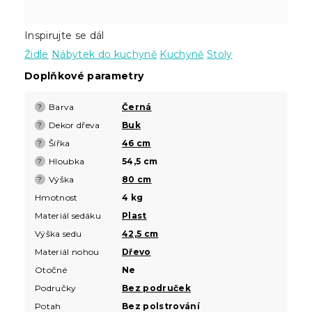
Inspirujte se dál
Židle
Nábytek do kuchyně
Kuchyně
Stoly
Doplňkové parametry
Barva
Černá
?
Dekor dřeva
Buk
?
Šířka
46 cm
?
Hloubka
54,5 cm
?
Výška
80 cm
?
Hmotnost
4 kg
Materiál sedáku
Plast
Výška sedu
42,5 cm
Materiál nohou
Dřevo
Otočné
Ne
Područky
Bez područek
Potah
Bez polstrování