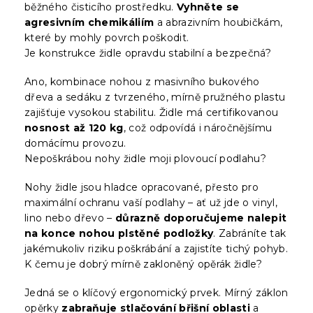
běžného čisticího prostředku.
Vyhněte se
agresivním chemikáliím
a abrazivním houbičkám,
které by mohly povrch poškodit.
Je konstrukce židle opravdu stabilní a bezpečná?
Ano, kombinace nohou z masivního bukového
dřeva a sedáku z tvrzeného, mírně pružného plastu
zajišťuje vysokou stabilitu. Židle má certifikovanou
nosnost až 120 kg
, což odpovídá i náročnějšímu
domácímu provozu.
Nepoškrábou nohy židle moji plovoucí podlahu?
Nohy židle jsou hladce opracované, přesto pro
maximální ochranu vaší podlahy – ať už jde o vinyl,
lino nebo dřevo –
důrazně doporučujeme nalepit
na konce nohou plstěné podložky
. Zabráníte tak
jakémukoliv riziku poškrábání a zajistíte tichý pohyb.
K čemu je dobrý mírně zakloněný opěrák židle?
Jedná se o klíčový ergonomický prvek. Mírný záklon
opěrky
zabraňuje stlačování břišní oblasti
a