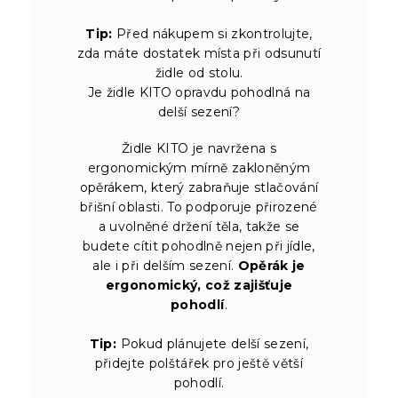
Tip:
Před nákupem si zkontrolujte,
zda máte dostatek místa při odsunutí
židle od stolu.
Je židle KITO opravdu pohodlná na
delší sezení?
Židle KITO je navržena s
ergonomickým mírně zakloněným
opěrákem, který zabraňuje stlačování
břišní oblasti. To podporuje přirozené
a uvolněné držení těla, takže se
budete cítit pohodlně nejen při jídle,
ale i při delším sezení.
Opěrák je
ergonomický, což zajišťuje
pohodlí
.
Tip:
Pokud plánujete delší sezení,
přidejte polštářek pro ještě větší
pohodlí.