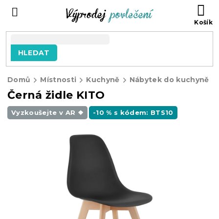
Přejít
NÁ
na
KO
obsah
HLEDAT
Domů
Místnosti
Kuchyně
Nábytek do kuchyně
Černá židle KITO
Vyzkoušejte v AR ❖
-10 % s kódem: BTS10