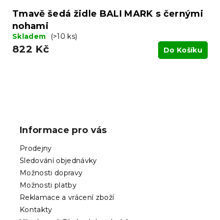
Tmavě šedá židle BALI MARK s černými
nohami
Skladem
(>10 ks)
822 Kč
Do Košíku
Z
á
p
Informace pro vás
a
t
Prodejny
í
Sledování objednávky
Možnosti dopravy
Možnosti platby
Reklamace a vrácení zboží
Kontakty