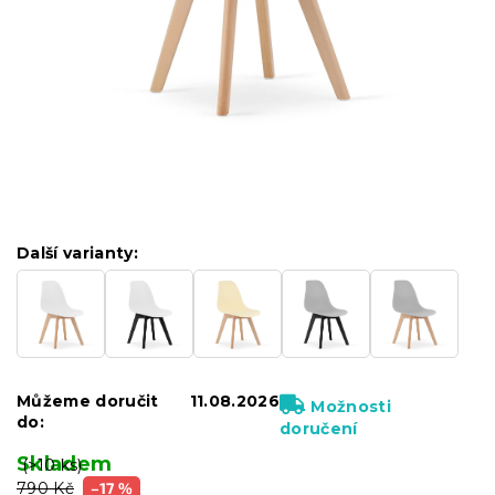
Další varianty:
Můžeme doručit
11.08.2026
Možnosti
do:
doručení
Skladem
(>10 ks)
790 Kč
–17 %