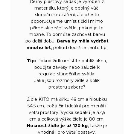
Černý plastový sedák je vyroben z
materiálu, který je odolný vůči
slunečnímu záření, ale přesto
doporučujeme umístit židli mimo
přímé sluneční světlo, pokud je to
možné. To pomůže zachovat barvu
po delší dobu.
Barva by měla vydržet
mnoho let
, pokud dodržíte tento tip.
Tip:
Pokud židli umístíte poblíž okna,
použijte závěsy nebo žaluzie k
regulaci slunečního světla.
Jaké jsou rozměry židle a kolik
prostoru zabere?
Židle KITO má šířku 46 cm a hloubku
54,5 cm, což ji činí ideální pro menší i
větší prostory. Výška sedáku je 42,5
cm a celková výška židle je 80 cm.
Nosnost židle je až 120 kg
, takže je
vhodná i pro větší postavy.