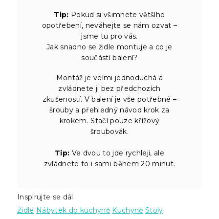
Tip:
Pokud si všimnete většího
opotřebení, neváhejte se nám ozvat –
jsme tu pro vás.
Jak snadno se židle montuje a co je
součástí balení?
Montáž je velmi jednoduchá a
zvládnete ji bez předchozích
zkušeností. V balení je vše potřebné –
šrouby a přehledný návod krok za
krokem. Stačí pouze křížový
šroubovák.
Tip:
Ve dvou to jde rychleji, ale
zvládnete to i sami během 20 minut.
Inspirujte se dál
Židle
Nábytek do kuchyně
Kuchyně
Stoly