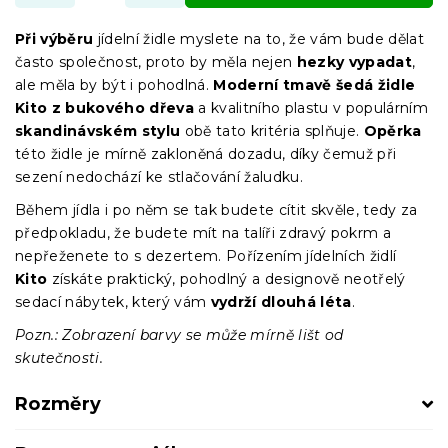
Při výběru
jídelní židle myslete na to, že vám bude dělat
často společnost, proto by měla nejen
hezky vypadat
,
ale měla by být i pohodlná.
Moderní tmavě šedá židle
Kito z bukového dřeva
a kvalitního plastu v populárním
skandinávském stylu
obě tato kritéria splňuje.
Opěrka
této židle je mírně zakloněná dozadu, díky čemuž při
sezení nedochází ke stlačování žaludku.
Během jídla i po něm se tak budete cítit skvěle, tedy za
předpokladu, že budete mít na talíři zdravý pokrm a
nepřeženete to s dezertem. Pořízením jídelních židlí
Kito
získáte praktický, pohodlný a designově neotřelý
sedací nábytek, který vám
vydrží dlouhá léta
.
Pozn.: Zobrazení barvy se může mírně lišt od
skutečnosti.
Rozměry