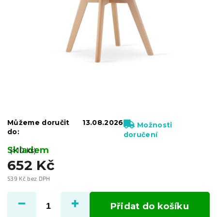
Můžeme doručit
13.08.2026
Možnosti
do:
doručení
Skladem
(>10 ks)
652 Kč
539 Kč bez DPH
Měrná
cena:
Přidat do košíku