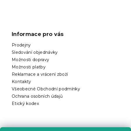
Z
á
p
Informace pro vás
a
t
Prodejny
í
Sledování objednávky
Možnosti dopravy
Možnosti platby
Reklamace a vrácení zboží
Kontakty
Všeobecné Obchodní podmínky
Ochrana osobních údajů
Etický kodex