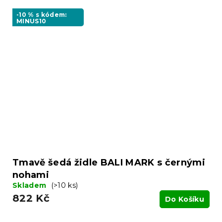
-10 % s kódem:
MINUS10
Tmavě šedá židle BALI MARK s černými
nohami
Skladem
(>10 ks)
822 Kč
Do Košíku