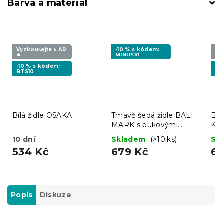
Barva a materiál
Vyzkoušejte v AR
-10 % s kódem:
Vy
❖
MINUS10
❖
-10 % s kódem:
-1
BTS10
MI
Bílá židle OSAKA
Tmavě šedá židle BALI
Béž
MARK s bukovými
KA
nohami
10 dní
Skladem
(>10 ks)
Sk
534 Kč
679 Kč
6
Popis
Diskuze