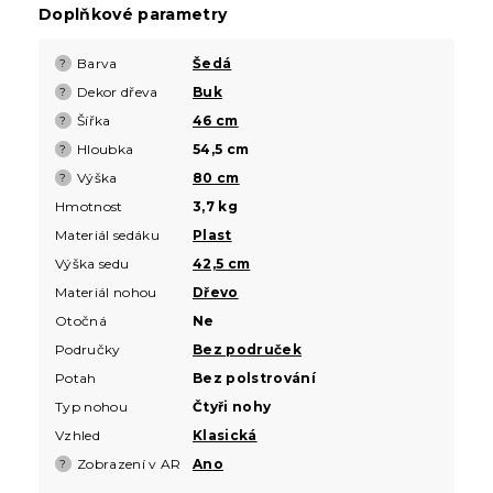
Doplňkové parametry
Barva
Šedá
?
Dekor dřeva
Buk
?
Šířka
46 cm
?
Hloubka
54,5 cm
?
Výška
80 cm
?
Hmotnost
3,7 kg
Materiál sedáku
Plast
Výška sedu
42,5 cm
Materiál nohou
Dřevo
Otočná
Ne
Područky
Bez područek
Potah
Bez polstrování
Typ nohou
Čtyři nohy
Vzhled
Klasická
Zobrazení v AR
Ano
?