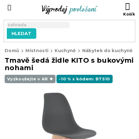
Přejít
NÁ
na
KO
obsah
HLEDAT
Domů
Místnosti
Kuchyně
Nábytek do kuchyně
Tmavě šedá židle KITO s bukovými
nohami
Vyzkoušejte v AR ❖
-10 % s kódem: BTS10