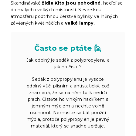
Skandinávské
židle Kito jsou pohodlné,
hodící se
do malých i velkých místností. Severskou
atmosféru podtrhnou čerstvé bylinky ve lněných
závěsných květináčích a
velké lampy.
Často se ptáte 🙋
Jak odolný je sedák z polypropylenu a
jak ho čistit?
Sedák z polypropylenu je vysoce
odolný vůči plísním a antistatický, což
znamená, že se na něm tolik nedrží
prach. Čistěte ho vlhkým hadříkem s
jemným mýdlem a nechte volně
uschnout. Nemusíte se bát použití
mýdla, protože polypropylen je pevný
materiál, který se snadno udržuje.