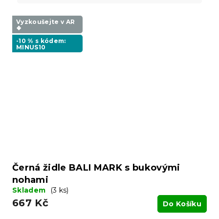
Vyzkoušejte v AR
❖
-10 % s kódem:
MINUS10
Černá židle BALI MARK s bukovými
nohami
Skladem
(3 ks)
667 Kč
Do Košíku