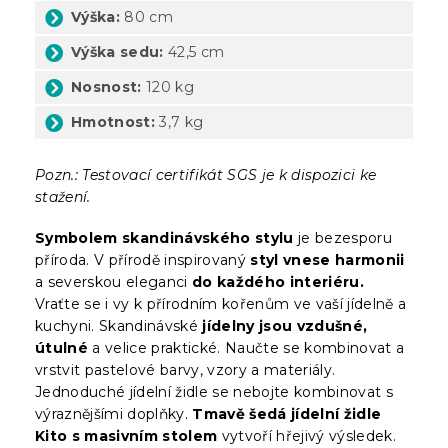
Výška:
80 cm
Výška sedu:
42,5 cm
Nosnost:
120 kg
Hmotnost:
3,7 kg
Pozn.: Testovací certifikát SGS je k dispozici ke
stažení.
Symbolem skandinávského stylu
je bezesporu
příroda. V přírodě inspirovaný
styl vnese harmonii
a severskou eleganci
do každého interiéru.
Vraťte se i vy k přírodním kořenům ve vaší jídelně a
kuchyni. Skandinávské
jídelny jsou vzdušné,
útulné
a velice praktické. Naučte se kombinovat a
vrstvit pastelové barvy, vzory a materiály.
Jednoduché jídelní židle se nebojte kombinovat s
výraznějšími doplňky.
Tmavě šedá jídelní židle
Kito s masivním stolem
vytvoří hřejivý výsledek.