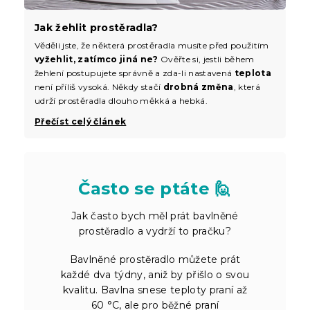
Jak žehlit prostěradla?
Věděli jste, že některá prostěradla musíte před použitím
vyžehlit, zatímco jiná ne?
Ověřte si, jestli během
žehlení postupujete správně a zda-li nastavená
teplota
není příliš vysoká. Někdy stačí
drobná změna
, která
udrží prostěradla dlouho měkká a hebká.
Přečíst celý článek
Často se ptáte 🙋
Jak často bych měl prát bavlněné
prostěradlo a vydrží to pračku?
Bavlněné prostěradlo můžete prát
každé dva týdny, aniž by přišlo o svou
kvalitu. Bavlna snese teploty praní až
60 °C, ale pro běžné praní