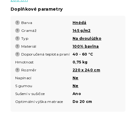
Doplňkové parametry
Barva
Hnědá
?
Gramáž
145 g/m2
?
Typ
Na dvoulůžko
?
Materiál
100% bavlna
?
Doporučená teplota praní
40 - 60 °C
?
Hmotnost
0,75 kg
Rozměr
220 x 240 cm
?
Napínací
Ne
S gumou
Ne
Sušení v sušičce
Ano
Optimální výška matrace
Do 20 cm