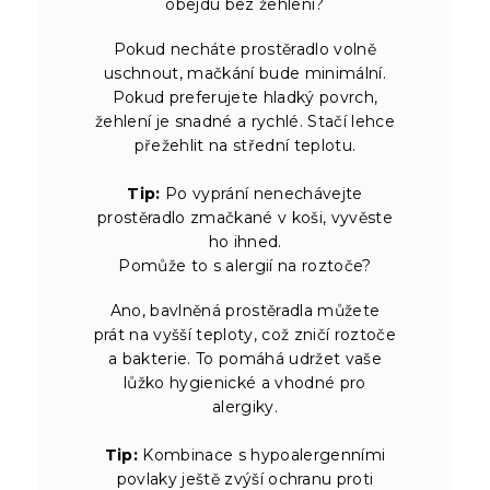
obejdu bez žehlení?
Pokud necháte prostěradlo volně
uschnout, mačkání bude minimální.
Pokud preferujete hladký povrch,
žehlení je snadné a rychlé. Stačí lehce
přežehlit na střední teplotu.
Tip:
Po vyprání nenechávejte
prostěradlo zmačkané v koši, vyvěste
ho ihned.
Pomůže to s alergií na roztoče?
Ano, bavlněná prostěradla můžete
prát na vyšší teploty, což zničí roztoče
a bakterie. To pomáhá udržet vaše
lůžko hygienické a vhodné pro
alergiky.
Tip:
Kombinace s hypoalergenními
povlaky ještě zvýší ochranu proti