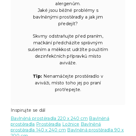
alergenům.
Jaké jsou běžné problémy s
bavlněnými prostěradly a jak jim
předejít?
Skvrny odstraňujte před praním,
mačkání předcházíte správným
sušením a měkkost udržíte použitím
dezinfekčních přípravků místo
aviváže.
Tip:
Nenamáčejte prostěradlo v
aviváži, místo toho jej po praní
protřepejte.
Inspirujte se dál
Bavlněná prostěradla 220 x 240 cm
Bavlněná
prostěradla
Prostěradla
Ložnice
Bavlněná
prostěradla 140 x 240 cm
Bavlněná prostěradla 90 x
200 cm