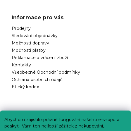
Z
á
p
Informace pro vás
a
t
Prodejny
í
Sledování objednávky
Možnosti dopravy
Možnosti platby
Reklamace a vrácení zboží
Kontakty
Všeobecné Obchodní podmínky
Ochrana osobních údajů
Etický kodex
Praktické informace
Abychom zajistili správné fungování našeho e-shopu a
Kariéra
poskytli Vám ten nejlepší zážitek z nakupování,