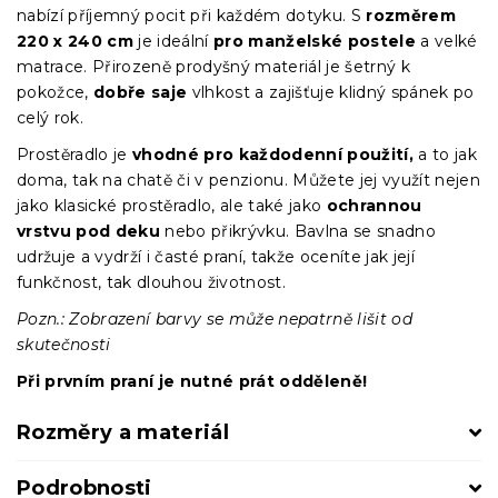
nabízí příjemný pocit při každém dotyku. S
rozměrem
220 x 240 cm
je ideální
pro manželské postele
a velké
matrace. Přirozeně prodyšný materiál je šetrný k
pokožce,
dobře saje
vlhkost a zajišťuje klidný spánek po
celý rok.
Prostěradlo je
vhodné pro každodenní použití,
a to jak
doma, tak na chatě či v penzionu. Můžete jej využít nejen
jako klasické prostěradlo, ale také jako
ochrannou
vrstvu pod deku
nebo přikrývku. Bavlna se snadno
udržuje a vydrží i časté praní, takže oceníte jak její
funkčnost, tak dlouhou životnost.
Pozn.: Zobrazení barvy se může nepatrně lišit od
skutečnosti
Při prvním praní je nutné prát odděleně!
Rozměry a materiál
Podrobnosti