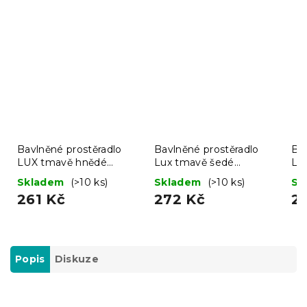
Bavlněné prostěradlo
Bavlněné prostěradlo
Bav
LUX tmavě hnědé
Lux tmavě šedé
LU
220x240 cm
220x240 cm
22
Skladem
(>10 ks)
Skladem
(>10 ks)
Sk
261 Kč
272 Kč
2
Popis
Diskuze