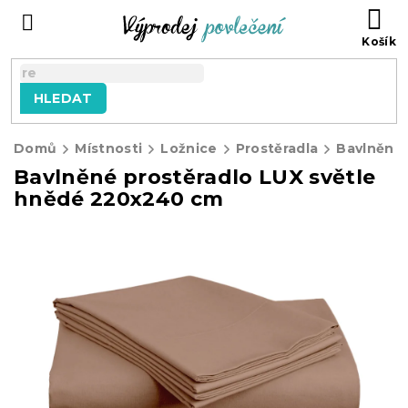
Přejít
NÁ
na
KO
obsah
HLEDAT
Domů
Místnosti
Ložnice
Prostěradla
Bavlněná 
Bavlněné prostěradlo LUX světle
hnědé 220x240 cm