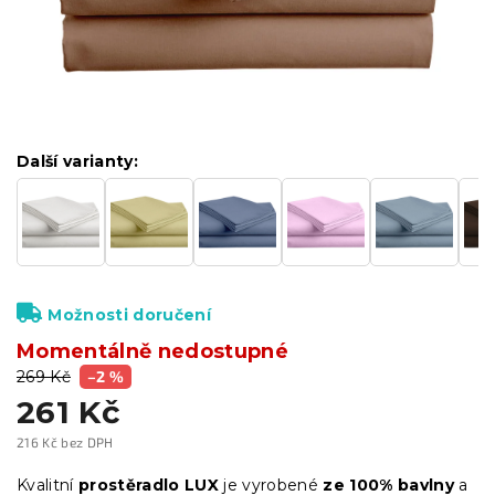
Další varianty:
Možnosti doručení
Momentálně nedostupné
269 Kč
–2 %
261 Kč
216 Kč bez DPH
Měrná
cena:
Kvalitní
prostěradlo LUX
je vyrobené
ze 100% bavlny
a