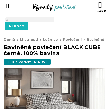
Přejít
NÁ
na
KO
obsah
HLEDAT
Domů
Místnosti
Ložnice
Povlečení
Bavlněné p
Bavlněné povlečení BLACK CUBE
černé, 100% bavlna
-15 % s kódem: MINUS15