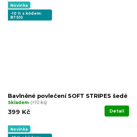
Novinka
-10 % s kódem:
BTS10
Bavlněné povlečení SOFT STRIPES šedé
Skladem
(>10 ks)
399 Kč
Detail
Novinka