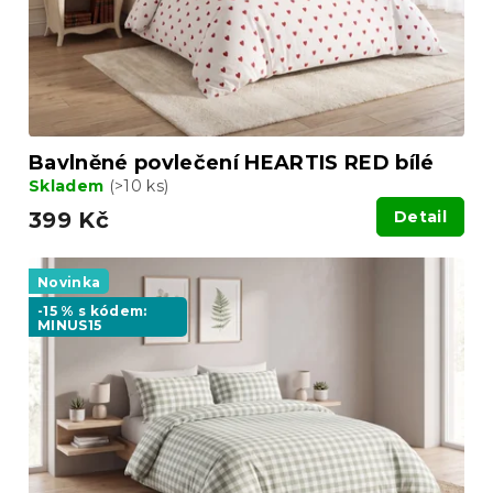
d
u
k
t
ů
Bavlněné povlečení HEARTIS RED bílé
Skladem
(>10 ks)
399 Kč
Detail
Novinka
-15 % s kódem:
MINUS15