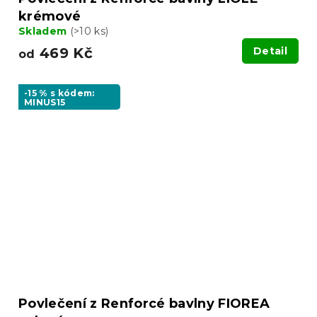
krémové
Skladem
(>10 ks)
469 Kč
Detail
od
-15 % s kódem:
MINUS15
Povlečení z Renforcé bavlny FIOREA