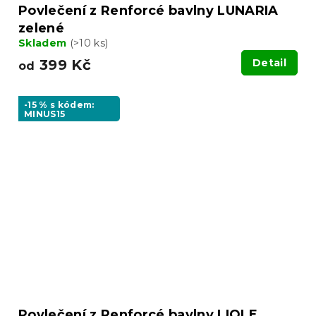
Povlečení z Renforcé bavlny LUNARIA
zelené
Skladem
(>10 ks)
399 Kč
Detail
od
-15 % s kódem:
MINUS15
Povlečení z Renforcé bavlny LIOLE