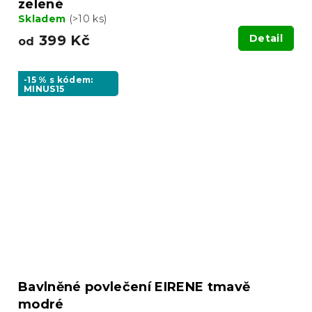
zelené
Skladem
(>10 ks)
399 Kč
Detail
od
-15 % s kódem:
MINUS15
Bavlněné povlečení EIRENE tmavě
modré