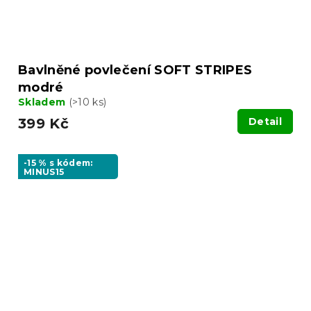
Bavlněné povlečení SOFT STRIPES
modré
Skladem
(>10 ks)
399 Kč
Detail
-15 % s kódem:
MINUS15