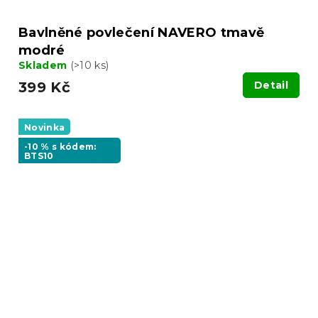
Bavlněné povlečení NAVERO tmavě
modré
Skladem
(>10 ks)
399 Kč
Detail
Novinka
-10 % s kódem:
BTS10