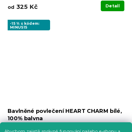
325 Kč
Detail
od
-15 % s kódem:
MINUS15
Bavlněné povlečení HEART CHARM bílé,
100% balvna
Skladem
(>10 ks)
Abychom zajistili správné fungování našeho e-shopu a