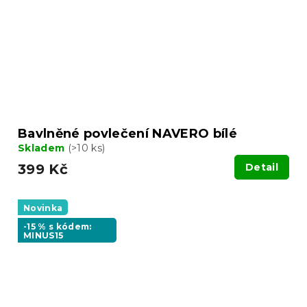
Bavlněné povlečení NAVERO bílé
Skladem
(>10 ks)
399 Kč
Detail
Novinka
-15 % s kódem:
MINUS15