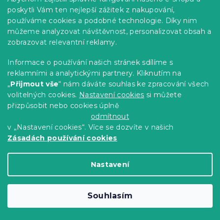
399 Kč
Detail
poskytli Vám ten nejlepší zážitek z nakupování,
používáme cookies a podobné technologie. Díky nim
můžeme analyzovat návštěvnost, personalizovat obsah a
-15 % s kódem:
MINUS15
zobrazovat relevantní reklamy.
Informace o používání našich stránek sdílíme s
reklamními a analytickými partnery. Kliknutím na
„
Přijmout vše
“ nám dáváte souhlas ke zpracování všech
volitelných cookies.
Nastavení cookies
si můžete
přizpůsobit nebo cookies úplně
odmítnout
v „Nastavení cookies“. Více se dozvíte v našich
Zásadách používání cookies
Nastavení
Povlečení z Renforcé bavlny BLUVERIS
bílé
Souhlasím
Skladem
(>10 ks)
399 Kč
Detail
od