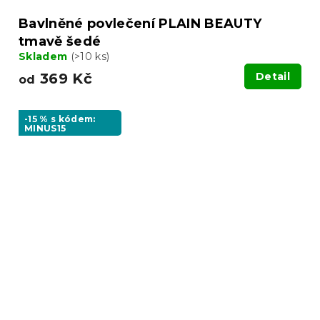
Bavlněné povlečení PLAIN BEAUTY
tmavě šedé
Skladem
(>10 ks)
369 Kč
Detail
od
-15 % s kódem:
MINUS15