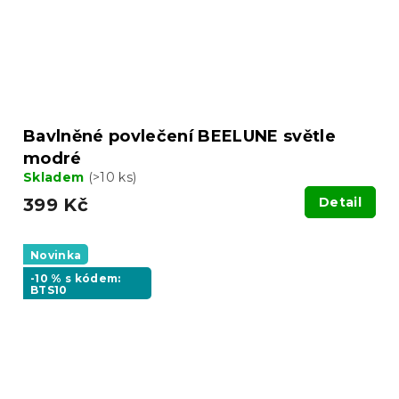
Bavlněné povlečení BEELUNE světle
modré
Skladem
(>10 ks)
399 Kč
Detail
Novinka
-10 % s kódem:
BTS10