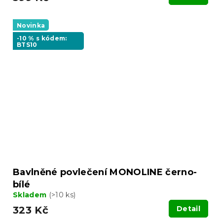
Novinka
-10 % s kódem:
BTS10
Bavlněné povlečení MONOLINE černo-
bílé
Skladem
(>10 ks)
323 Kč
Detail