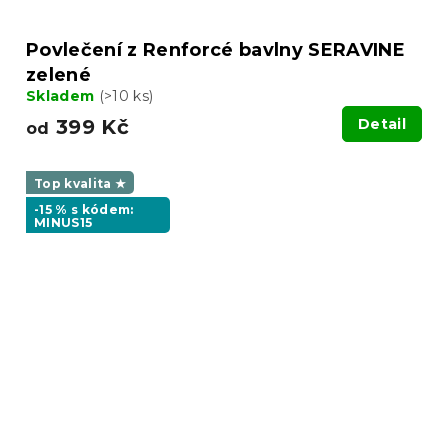
Povlečení z Renforcé bavlny SERAVINE
zelené
Skladem
(>10 ks)
399 Kč
Detail
od
Top kvalita ★
-15 % s kódem:
MINUS15