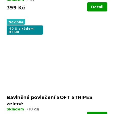
399 Kč
Detail
Novinka
-10 % s kódem:
BTS10
Bavlněné povlečení SOFT STRIPES
zelené
Skladem
(>10 ks)