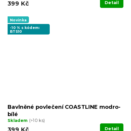
399 Kč
Detail
Novinka
-10 % s kódem:
BTS10
Bavlněné povlečení COASTLINE modro-
bílé
Skladem
(>10 ks)
399 Kč
Detail