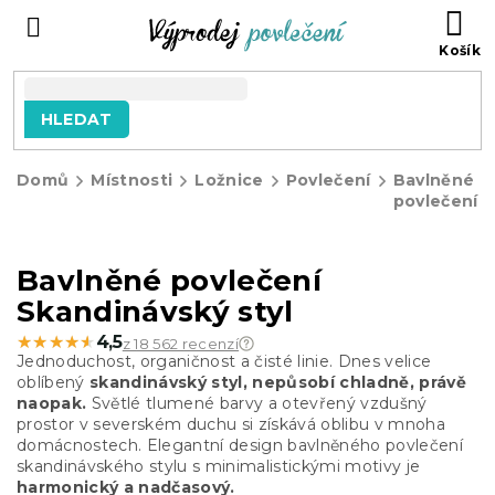
Přejít
NÁ
na
KO
obsah
HLEDAT
Domů
Místnosti
Ložnice
Povlečení
Bavlněné
povlečení
Bavlněné povlečení
Skandinávský styl
★★★★★
★★★★★
4,5
z 18 562 recenzí
Jednoduchost, organičnost a čisté linie. Dnes velice
oblíbený
skandinávský styl, nepůsobí chladně, právě
naopak.
Světlé tlumené barvy a otevřený vzdušný
prostor v severském duchu si získává oblibu v mnoha
domácnostech. Elegantní design bavlněného povlečení
skandinávského stylu s minimalistickými motivy je
harmonický a nadčasový.