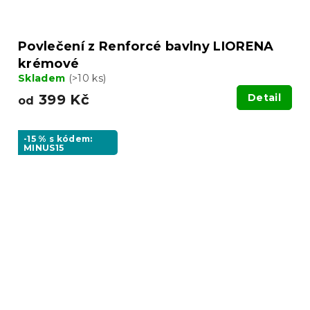
Povlečení z Renforcé bavlny LIORENA
krémové
Skladem
(>10 ks)
399 Kč
Detail
od
-15 % s kódem:
MINUS15