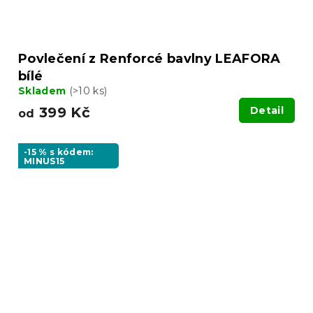
Povlečení z Renforcé bavlny LEAFORA
bílé
Skladem
(>10 ks)
399 Kč
Detail
od
-15 % s kódem:
MINUS15