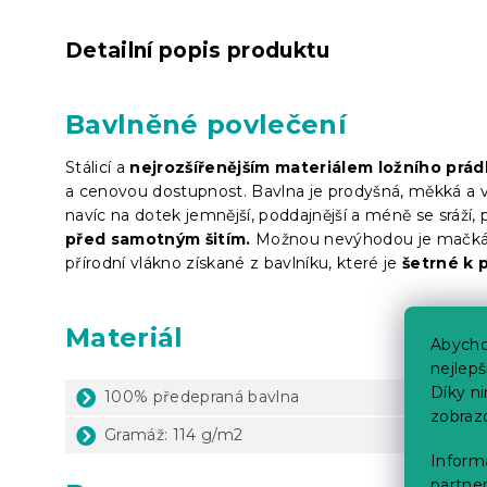
Detailní popis produktu
Bavlněné povlečení
Stálicí a
nejrozšířenějším materiálem ložního prád
a cenovou dostupnost. Bavlna je prodyšná, měkká a v
navíc na dotek jemnější, poddajnější a méně se sráží,
před samotným šitím.
Možnou nevýhodou je mačkání 
přírodní vlákno získané z bavlníku, které je
šetrné k 
Materiál
Abycho
nejlep
Díky n
100% předepraná bavlna
zobraz
Gramáž: 114 g/m2
Informa
partner