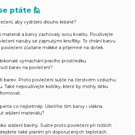
se ptáte 🙋
ečení, aby vydrželo dlouho krásné?
 materiál a barvy zachovaly svou kvalitu. Používejte
vlečení naruby se zapnutými knoflíky. To chrání barvu
 že povlečení zůstane měkké a příjemné na dotek.
dokonalé vymáchání pracího prostředku.
nutí barev na povlečení?
utí barev. Proto povlečení sušte na čerstvém vzduchu
u. Také nepoužívejte kolíčky, které by mohly látku
formovat.
perte co nejšetrněji. Ušetříte tím barvy i vlákna.
t srážení materiálu?
iko srážení bavlny. Sušte proto povlečení při nižších
edejdete také praním při doporučených teplotách.