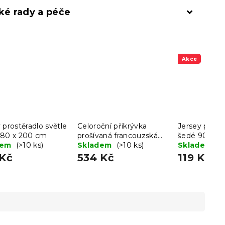
ké rady a péče
Akce
 prostěradlo světle
Celoroční přikrývka
Jersey prostě
180 x 200 cm
prošívaná francouzská
šedé 90 x 2
dem
(>10 ks)
200x220 cm
Skladem
(>10 ks)
Skladem
(>
 Kč
534 Kč
119 Kč