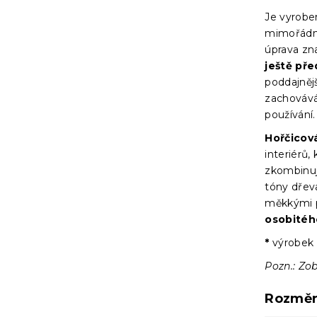
Je vyrob
mimořádně
úprava z
ještě př
poddajnějš
zachovává 
používání.
Hořčicová
interiérů,
zkombinuj
tóny dřev
měkkými p
osobitéh
*
výrobek 
Pozn.: Zob
Rozměr