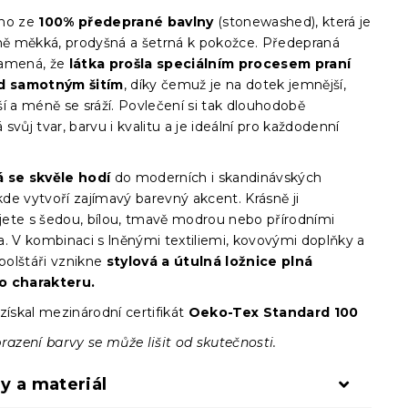
eno ze
100% předeprané bavlny
(stonewashed), která je
 měkká, prodyšná a šetrná k pokožce. Předepraná
namená, že
látka prošla speciálním procesem praní
ed samotným šitím
, díky čemuž je na dotek jemnější,
í a méně se sráží. Povlečení si tak dlouhodobě
svůj tvar, barvu i kvalitu a je ideální pro každodenní
 se skvěle hodí
do moderních i skandinávských
 kde vytvoří zajímavý barevný akcent. Krásně ji
ete s šedou, bílou, tmavě modrou nebo přírodními
a. V kombinaci s lněnými textiliemi, kovovými doplňky a
olštáři vznikne
stylová a útulná ložnice plná
o charakteru.
získal mezinárodní certifikát
Oeko-Tex Standard 100
razení barvy se může lišit od skutečnosti.
y a materiál