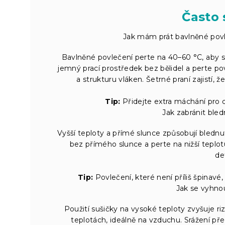
Často 
Jak mám prát bavlněné povl
Bavlněné povlečení perte na 40–60 °C, aby si
jemný prací prostředek bez bělidel a perte po
a strukturu vláken. Šetrné praní zajistí,
Tip:
Přidejte extra máchání pro 
Jak zabránit bled
Vyšší teploty a přímé slunce způsobují bledn
bez přímého slunce a perte na nižší teplot
de
Tip:
Povlečení, které není příliš špinavé, 
Jak se vyhnou
Použití sušičky na vysoké teploty zvyšuje riz
teplotách, ideálně na vzduchu. Srážení př