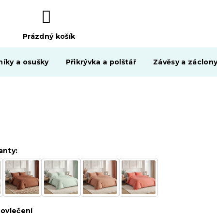
Prázdný košík
NÁKUPNÍ
KOŠÍK
níky a osušky
Přikrývka a polštář
Závěsy a záclon
anty:
ovlečení