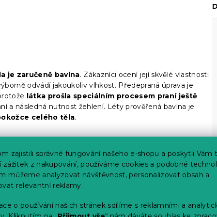
D
la je zaručeně bavlna
. Zákazníci ocení její skvělé vlastnosti
ýborně odvádí jakoukoliv vlhkost. Předepraná úprava je
 protože
látka prošla speciálním procesem praní ještě
a následná nutnost žehlení. Léty prověřená bavlna je
pokožce celého těla
.
m zajistili správné fungování našeho e-shopu a poskytli Vám 
ší zážitek z nakupování, používáme cookies a podobné technol
im můžeme analyzovat návštěvnost, personalizovat obsah a
ovat relevantní reklamy.
ce o používání našich stránek sdílíme s reklamními a analyti
y. Kliknutím na „
Přijmout vše
“ nám dáváte souhlas ke zpraco