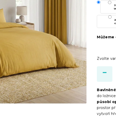
7
1
2
Můžeme d
Zvolte var
Bavlněné
do ložnice
působí op
prostor př
vytvoří hř