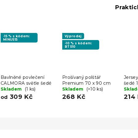
Praktic
-15 % s kódem:
Výprodej
MINUS15
-10 % s kódem:
BTS10
Bavlněné povlečení
Prošívaný polštář
Jersey
CALMORA světle šedé
Premium 70 x 90 cm
šedé 
Skladem
(1 ks)
Skladem
(>10 ks)
Skla
309 Kč
268 Kč
214
od