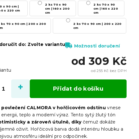
2 ks 70 x 90
2 ks 70 x 90
0 x 90 cm |
cm | 160 x 200
cm | 160 x 220
40 x 220 cm
cm
cm
 ks 70 x 90 cm | 200 x 200
2 ks 70 x 90 cm | 200 x 220
cm
cm
oručit do:
Zvolte variantu
Možnosti doručení
od
309 Kč
iantu
od
255 Kč
bez DPH
Měrn
cena:
Přidat do košíku
 povlečení CALMORA v hořčicovém odstínu
vnese
 energii, teplo a moderní výraz. Tento sytý žlutý tón
timisticky a zároveň útulně, díky
čemuž dokáže
íjemně oživit. Hořčicová barva dodá interiéru hloubku a
ejivou atmosféru ideální pro odpočinek.