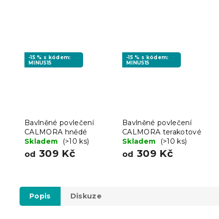
-15 % s kódem:
-15 % s kódem:
MINUS15
MINUS15
Bavlněné povlečení
Bavlněné povlečení
CALMORA hnědé
CALMORA terakotové
Skladem
(>10 ks)
Skladem
(>10 ks)
309 Kč
309 Kč
od
od
Popis
Diskuze