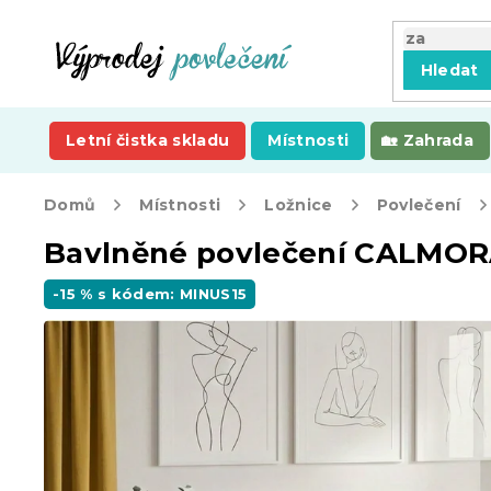
Přejít
na
obsah
Hledat
Letní čistka skladu
Místnosti
Zahrada
Domů
Místnosti
Ložnice
Povlečení
Bavlněné povlečení CALMOR
-15 % s kódem: MINUS15