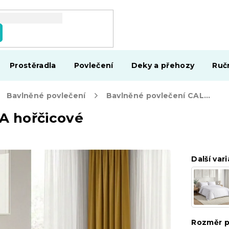
Prostěradla
Povlečení
Deky a přehozy
Ruč
Bavlněné povlečení
Bavlněné povlečení CALMORA hořčicové
A hořčicové
Další vari
Rozměr p