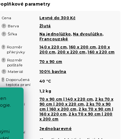
oplňkové parametry
Cena
Levné do 300 Kč
Barva
Žlutá
?
Šířka
Na jednolůžko
,
Na dvoulůžko
,
?
Francouzské
Rozměr
140 x 220 cm
,
160 x 200 cm
,
200 x
?
přikrývky
200 cm
,
200 x 220 cm
,
160 x 220 cm
Rozměr
?
70 x 90 cm
polštáře
Materiál
100% bavlna
?
Doporučená
?
40 °C
teplota praní
Hmotnost
1,2 kg
ten
Rozměr
70 x 90 cm | 140 x 220 cm
,
2 ks 70 x
?
povlečení
90 cm | 200 x 220 cm
,
2 ks 70 x 90
ogie.
cm | 160 x 200 cm
,
2 ks 70 x 90 cm |
160 x 220 cm
,
2 ks 70 x 90 cm | 200
x 200 cm
Motiv
?
Jednobarevné
ckými
povlečení
vání
Styl
?