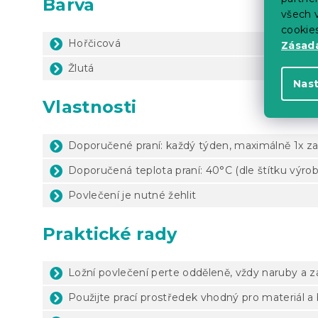
Barva
všech v
cookie
Hořčicová
Zásadá
Žlutá
Nas
Vlastnosti
Doporučené praní: každý týden, maximálně 1x za
Doporučená teplota praní: 40°C (dle štítku výro
Povlečení je nutné žehlit
Praktické rady
Ložní povlečení perte odděleně, vždy naruby a 
Použijte prací prostředek vhodný pro materiál a