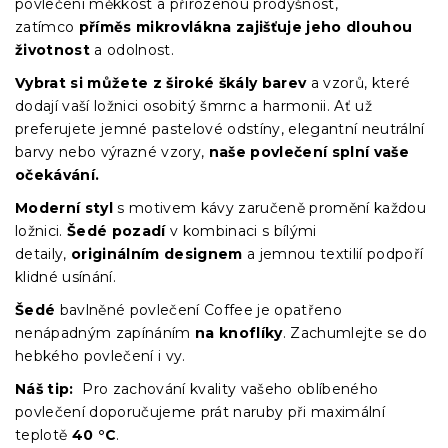
povlečení měkkost a přirozenou prodyšnost,
zatímco
příměs mikrovlákna zajišťuje jeho dlouhou
životnost
a odolnost.
Vybrat si můžete z široké škály barev
a vzorů, které
dodají vaší ložnici osobitý šmrnc a harmonii. Ať už
preferujete jemné pastelové odstíny, elegantní neutrální
barvy nebo výrazné vzory,
naše povlečení splní vaše
očekávání.
Moderní styl
s motivem kávy zaručeně promění každou
ložnici.
Šedé pozadí
v kombinaci s bílými
detaily,
originálním designem
a jemnou textilií podpoří
klidné usínání.
Šedé
bavlněné povlečení Coffee je opatřeno
nenápadným zapínáním
na knoflíky
. Zachumlejte se do
hebkého povlečení i vy.
Náš tip:
Pro zachování kvality vašeho oblíbeného
povlečení doporučujeme prát naruby při maximální
teplotě
40 °C
.