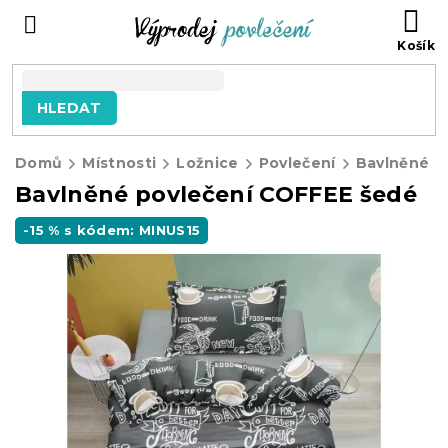
Přejít
NÁ
na
KO
obsah
HLEDAT
Domů
Místnosti
Ložnice
Povlečení
Bavlněné p
Bavlněné povlečení COFFEE šedé
-15 % s kódem: MINUS15