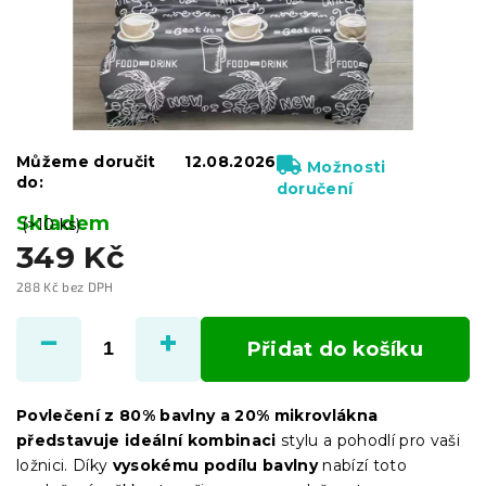
Můžeme doručit
12.08.2026
Možnosti
do:
doručení
Skladem
(>10 ks)
349 Kč
288 Kč bez DPH
Měrná
cena:
Přidat do košíku
Povlečení z 80% bavlny a 20% mikrovlákna
představuje ideální kombinaci
stylu a pohodlí pro vaši
ložnici. Díky
vysokému podílu bavlny
nabízí toto