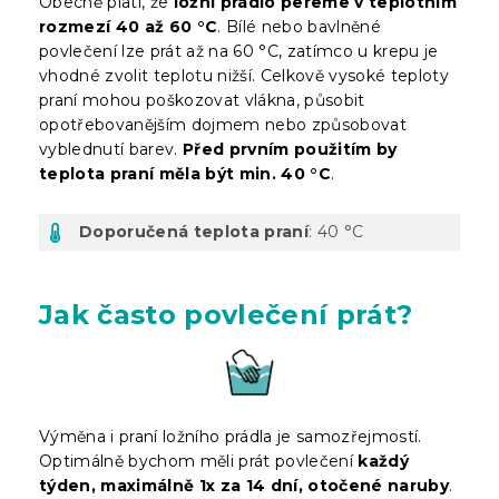
Obecně platí, že
ložní prádlo pereme v teplotním
rozmezí 40 až 60 °C
. Bílé nebo bavlněné
povlečení lze prát až na 60 °C, zatímco u krepu je
vhodné zvolit teplotu nižší. Celkově vysoké teploty
praní mohou poškozovat vlákna, působit
opotřebovanějším dojmem nebo způsobovat
vyblednutí barev.
Před prvním použitím by
teplota praní měla být min. 40 °C
.
Doporučená teplota praní
: 40 °C
Jak často povlečení prát?
Výměna i praní ložního prádla je samozřejmostí.
Optimálně bychom měli prát povlečení
každý
týden, maximálně 1x za 14 dní, otočené naruby
.