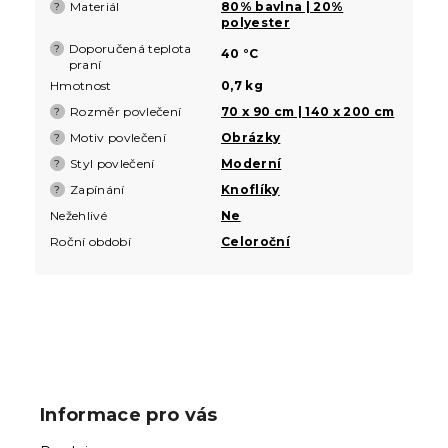
Materiál
80% bavlna | 20%
?
polyester
Doporučená teplota
?
40 °C
praní
Hmotnost
0,7 kg
Rozměr povlečení
70 x 90 cm | 140 x 200 cm
?
Motiv povlečení
Obrázky
?
Styl povlečení
Moderní
?
Zapínání
Knoflíky
?
Nežehlivé
Ne
Roční období
Celoroční
Z
á
p
Informace pro vás
a
t