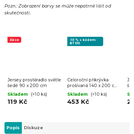
Pozn.: Zobrazení barvy se může nepatrně lišit od
skutečnosti.
Akce
-10 % s kódem:
BTS10
Jersey prostěradlo světle
Celoroční přikrývka
Jer
šedé 90 x 200 cm
prošívaná 140 x 200 cm
še
s polštářem BASIC 70 x
Skladem
(>10 ks)
Skladem
(>10 ks)
Sk
90 cm
119 Kč
453 Kč
2
Popis
Diskuze