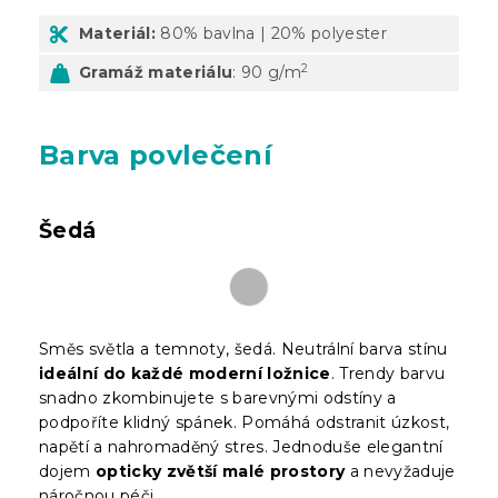
Materiál:
80% bavlna | 20% polyester
2
Gramáž materiálu
: 90 g/m
Barva povlečení
Šedá
Směs světla a temnoty, šedá. Neutrální barva stínu
ideální do každé moderní ložnice
. Trendy barvu
snadno zkombinujete s barevnými odstíny a
podpoříte klidný spánek. Pomáhá odstranit úzkost,
napětí a nahromaděný stres. Jednoduše elegantní
dojem
opticky zvětší malé prostory
a nevyžaduje
náročnou péči.