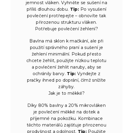
jemnost vláken. Vyhněte se sušení na
příliš dlouhou dobu.
Tip:
Po vysušení
povlečení protřepejte – obnovíte tak
přirozenou strukturu vláken.
Potřebuje povlečení žehlení?
Bavlna má sklon k mačkání, ale při
použití správného praní a sušení je
žehlení minimální. Pokud přesto
chcete žehlit, použijte nízkou teplotu
a povlečení žehlit naruby, aby se
ochránily barvy.
Tip:
Vyndejte z
pračky ihned po doprání, čímž snížíte
záhyby.
Jak je to měkké?
Díky 80% bavlny a 20% mikrovláken
je povlečení měkké na dotek a
příjemné na pokožku. Kombinace
těchto materiálů zajišťuje přirozenou
prodyšnost a odolnost.
Tip:
Použijte