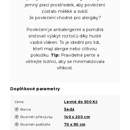
jemný prací prostředek, aby povlečení
zůstalo měkké a svěží.
Je povlečení vhodné pro alergiky?
Povlečení je antialergenní a pomáhá
snižovat výskyt roztočů díky husté
vazbě vláken. To je ideální pro lidi,
kteří mají alergie nebo citlivou
pokožku.
Tip:
Pravidelně perte a
větrejte ložnici, aby se minimalizovala
vlhkost.
Doplňkové parametry
Cena
Levné do 500 Kč
Barva
Šedá
?
Rozměr přikrývky
140 x 200 cm
?
Rozměr polštáře
70 x 90 cm
?