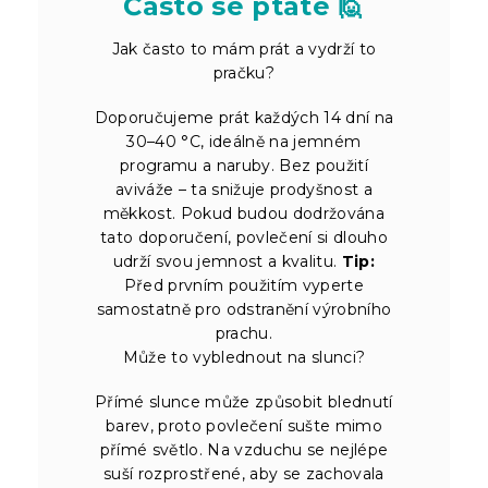
Často se ptáte 🙋
Jak často to mám prát a vydrží to
pračku?
Doporučujeme prát každých 14 dní na
30–40 °C, ideálně na jemném
programu a naruby. Bez použití
aviváže – ta snižuje prodyšnost a
měkkost. Pokud budou dodržována
tato doporučení, povlečení si dlouho
udrží svou jemnost a kvalitu.
Tip:
Před prvním použitím vyperte
samostatně pro odstranění výrobního
prachu.
Může to vyblednout na slunci?
Přímé slunce může způsobit blednutí
barev, proto povlečení sušte mimo
přímé světlo. Na vzduchu se nejlépe
suší rozprostřené, aby se zachovala