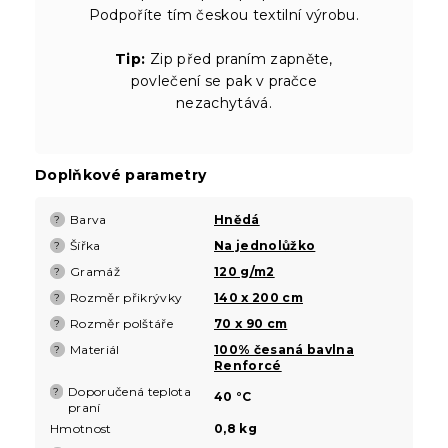
Podpoříte tím českou textilní výrobu.
Tip:
Zip před praním zapněte,
povlečení se pak v pračce
nezachytává.
Doplňkové parametry
Barva
Hnědá
?
Šířka
Na jednolůžko
?
Gramáž
120 g/m2
?
Rozměr přikrývky
140 x 200 cm
?
Rozměr polštáře
70 x 90 cm
?
Materiál
100% česaná bavlna
?
Renforcé
Doporučená teplota
?
40 °C
praní
Hmotnost
0,8 kg