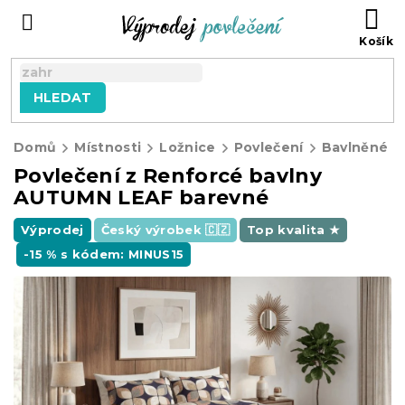
Přejít
NÁ
na
KO
obsah
HLEDAT
Domů
Místnosti
Ložnice
Povlečení
Bavlněné p
Povlečení z Renforcé bavlny
AUTUMN LEAF barevné
Výprodej
Český výrobek 🇨🇿
Top kvalita ★
-15 % s kódem: MINUS15