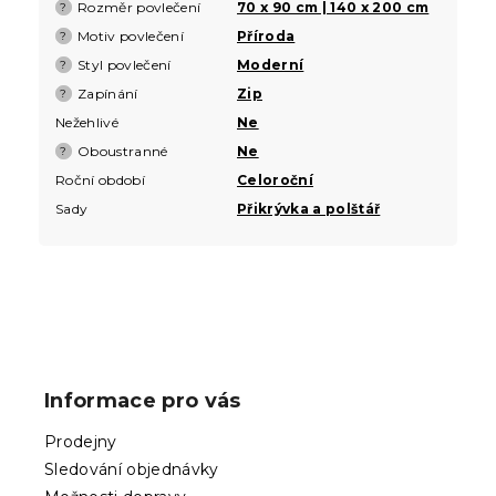
Rozměr povlečení
70 x 90 cm | 140 x 200 cm
?
Motiv povlečení
Příroda
?
Styl povlečení
Moderní
?
Zapínání
Zip
?
Nežehlivé
Ne
Oboustranné
Ne
?
Roční období
Celoroční
Sady
Přikrývka a polštář
Z
á
p
Informace pro vás
a
t
Prodejny
í
Sledování objednávky