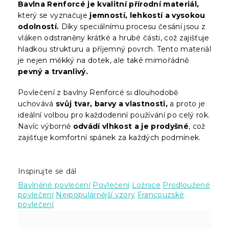
Bavlna Renforcé je kvalitní přírodní materiál,
který se vyznačuje
jemností, lehkostí a vysokou
odolností.
Díky speciálnímu procesu česání jsou z
vláken odstraněny krátké a hrubé části, což zajišťuje
hladkou strukturu a příjemný povrch. Tento materiál
je nejen měkký na dotek, ale také mimořádně
pevný a trvanlivý.
Povlečení z bavlny Renforcé si dlouhodobě
uchovává
svůj tvar, barvy a vlastnosti,
a proto je
ideální volbou pro každodenní používání po celý rok.
Navíc výborně
odvádí vlhkost a je prodyšné
, což
zajišťuje komfortní spánek za každých podmínek.
Inspirujte se dál
Bavlněné povlečení
Povlečení
Ložnice
Prodloužené
povlečení
Nejpopulárnější vzory
Francouzské
povlečení