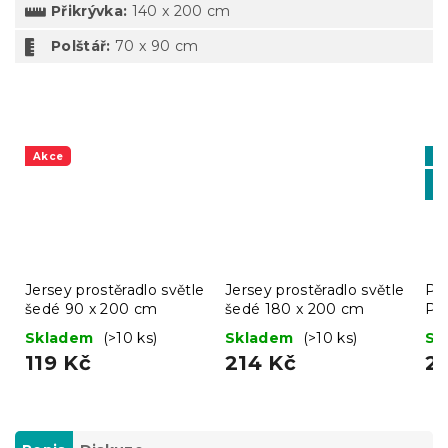
Přikrývka:
140 x 200 cm
Polštář:
70 x 90 cm
Akce
Vý
-1
BT
Jersey prostěradlo světle
Jersey prostěradlo světle
Pro
šedé 90 x 200 cm
šedé 180 x 200 cm
Pr
Skladem
(>10 ks)
Skladem
(>10 ks)
Sk
119 Kč
214 Kč
2