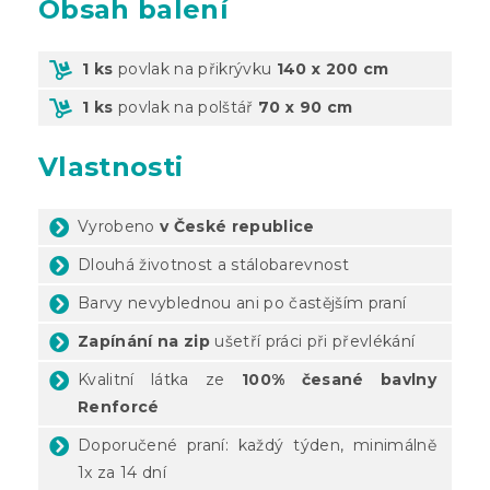
Obsah balení
1 ks
povlak na přikrývku
140 x 200 cm
1 ks
povlak na polštář
70 x 90 cm
Vlastnosti
Vyrobeno
v České republice
Dlouhá životnost a stálobarevnost
Barvy nevyblednou ani po častějším praní
Zapínání na zip
ušetří práci při převlékání
Kvalitní látka ze
100% česané bavlny
Renforcé
Doporučené praní: každý týden, minimálně
1x za 14 dní