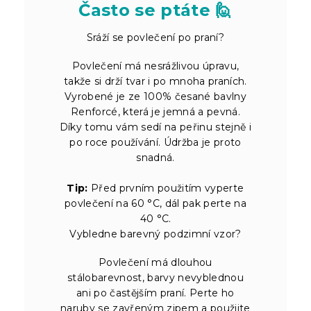
Často se ptáte 🙋
Sráží se povlečení po praní?
Povlečení má nesrážlivou úpravu,
takže si drží tvar i po mnoha praních.
Vyrobené je ze 100% česané bavlny
Renforcé, která je jemná a pevná.
Díky tomu vám sedí na peřinu stejně i
po roce používání. Údržba je proto
snadná.
Tip:
Před prvním použitím vyperte
povlečení na 60 °C, dál pak perte na
40 °C.
Vybledne barevný podzimní vzor?
Povlečení má dlouhou
stálobarevnost, barvy nevyblednou
ani po častějším praní. Perte ho
naruby se zavřeným zipem a použijte