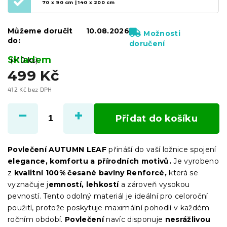
70 x 90 cm | 140 x 200 cm
Můžeme doručit
10.08.2026
Možnosti
do:
doručení
Skladem
(>10 ks)
499 Kč
412 Kč bez DPH
Měrná
cena:
Přidat do košíku
Povlečení AUTUMN LEAF
přináší do vaší ložnice spojení
elegance, komfortu a přírodních motivů.
Je vyrobeno
z
kvalitní 100% česané bavlny Renforcé,
která se
vyznačuje j
emností, lehkostí
a zároveň vysokou
pevností. Tento odolný materiál je ideální pro celoroční
použití, protože poskytuje maximální pohodlí v každém
ročním období.
Povlečení
navíc disponuje
nesrážlivou