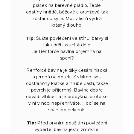
prášek na barevné prádlo. Teplé
odstíny hnědé, béžové a oranžové tak
zůstanou syté. Motiv listů vydrží
krásný dlouho.
Tip:
Sušte povlečení ve stínu, barvy si
tak udrží jas ještě déle.
Je Renforcé bavlna příjemná na
spaní?
Renforcé bavlna je díky česání hladká
a jemná na dotek. Z vláken jsou
odstraněny krátké a hrubé části, takže
povrch je příjemný. Bavlna dobře
odvádí vlhkost a je prodyšná, proto se
v ní v noci nepřehříváte. Hodí se na
spaní po celý rok.
Tip:
Před prvním použitím povlečení
vyperte, bavlna ještě změkne.