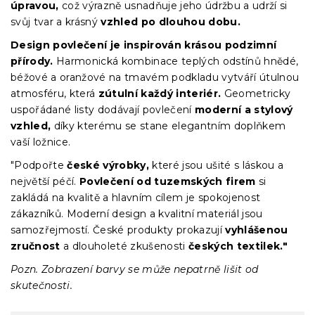
úpravou,
což výrazně usnadňuje jeho údržbu a udrží si
svůj tvar a krásný
vzhled po dlouhou dobu.
Design povlečení je inspirován krásou podzimní
přírody.
Harmonická kombinace teplých odstínů hnědé,
béžové a oranžové na tmavém podkladu vytváří útulnou
atmosféru, která
zútulní každý interiér.
Geometricky
uspořádané listy dodávají povlečení
moderní a stylový
vzhled,
díky kterému se stane elegantním doplňkem
vaší ložnice.
"Podpořte
české výrobky,
které jsou ušité s láskou a
největší péčí.
Povlečení od tuzemských firem
si
zakládá na kvalitě a hlavním cílem je spokojenost
zákazníků. Moderní design a kvalitní materiál jsou
samozřejmostí. České produkty prokazují
vyhlášenou
zručnost
a dlouholeté zkušenosti
českých textilek."
Pozn. Zobrazení barvy se může nepatrně lišit od
skutečnosti.