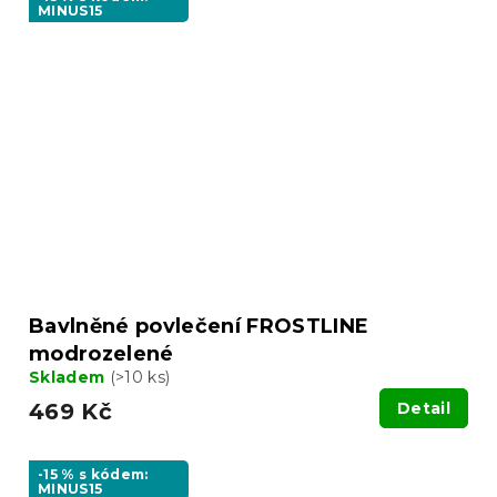
MINUS15
Bavlněné povlečení FROSTLINE
modrozelené
Skladem
(>10 ks)
469 Kč
Detail
-15 % s kódem:
MINUS15