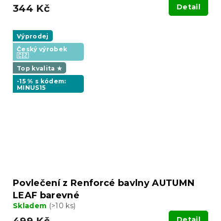
344 Kč
Detail
Výprodej
Český výrobek
🇨🇿
Top kvalita ★
-15 % s kódem:
MINUS15
Povlečení z Renforcé bavlny AUTUMN
LEAF barevné
Skladem
(>10 ks)
499 Kč
Detail