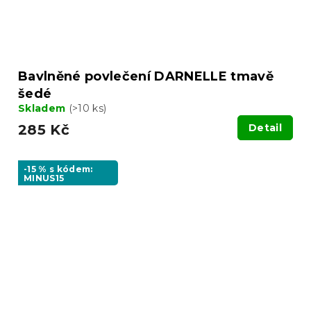
Bavlněné povlečení DARNELLE tmavě
šedé
Skladem
(>10 ks)
285 Kč
Detail
-15 % s kódem:
MINUS15