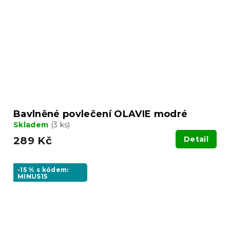
Bavlněné povlečení OLAVIE modré
Skladem
(3 ks)
289 Kč
Detail
-15 % s kódem:
MINUS15