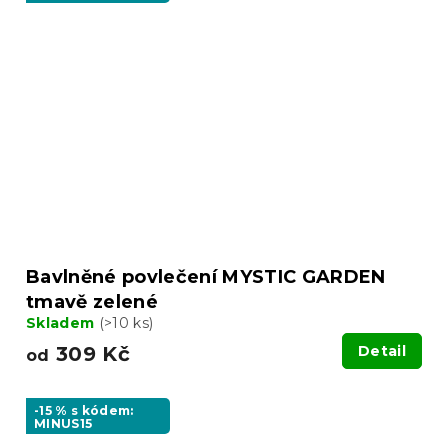
Bavlněné povlečení MYSTIC GARDEN
tmavě zelené
Skladem
(>10 ks)
309 Kč
Detail
od
-15 % s kódem:
MINUS15