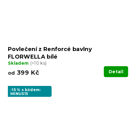
Povlečení z Renforcé bavlny
FLORWELLA bílé
Skladem
(>10 ks)
399 Kč
Detail
od
-15 % s kódem:
MINUS15