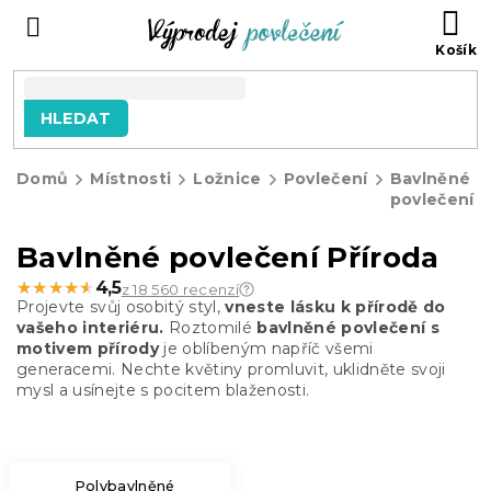
Přejít
NÁ
na
KO
obsah
HLEDAT
Domů
Místnosti
Ložnice
Povlečení
Bavlněné
povlečení
Bavlněné povlečení Příroda
★★★★★
★★★★★
4,5
z 18 560 recenzí
Projevte svůj osobitý styl,
vneste lásku k přírodě do
vašeho interiéru.
Roztomilé
bavlněné povlečení s
motivem přírody
je oblíbeným napříč všemi
generacemi. Nechte květiny promluvit, uklidněte svoji
mysl a usínejte s pocitem blaženosti.
Polybavlněné