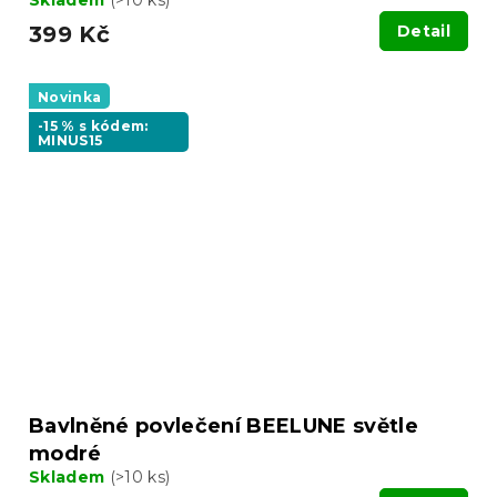
399 Kč
Detail
Novinka
-15 % s kódem:
MINUS15
Bavlněné povlečení BEELUNE světle
modré
Skladem
(>10 ks)