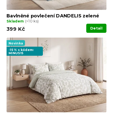
ů
Bavlněné povlečení DANDELIS zelené
Skladem
(>10 ks)
399 Kč
Detail
Novinka
-15 % s kódem:
MINUS15