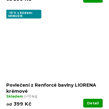
-15 % s kódem:
MINUS15
Povlečení z Renforcé bavlny LIORENA
krémové
Skladem
(>10 ks)
399 Kč
Detail
od