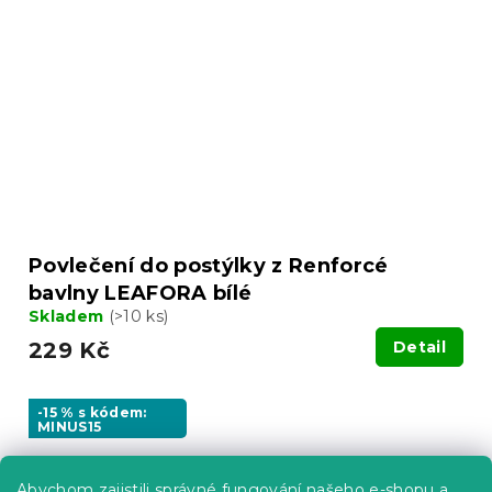
Povlečení do postýlky z Renforcé
bavlny LEAFORA bílé
Skladem
(>10 ks)
229 Kč
Detail
-15 % s kódem:
MINUS15
Abychom zajistili správné fungování našeho e-shopu a