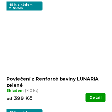
-15 % s kódem:
MINUS15
Povlečení z Renforcé bavlny LUNARIA
zelené
Skladem
(>10 ks)
399 Kč
Detail
od