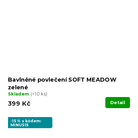
Bavlněné povlečení SOFT MEADOW
zelené
Skladem
(>10 ks)
399 Kč
Detail
-15 % s kódem:
MINUS15