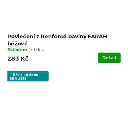
Povlečení z Renforcé bavlny FARAH
béžové
Skladem
(>10 ks)
283 Kč
Detail
-15 % s kódem:
MINUS15