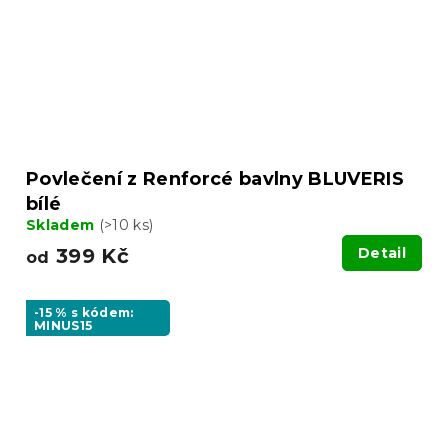
Povlečení z Renforcé bavlny BLUVERIS
bílé
Skladem
(>10 ks)
399 Kč
Detail
od
-15 % s kódem:
MINUS15