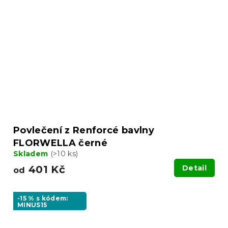
Povlečení z Renforcé bavlny
FLORWELLA černé
Skladem
(>10 ks)
401 Kč
Detail
od
-15 % s kódem:
MINUS15