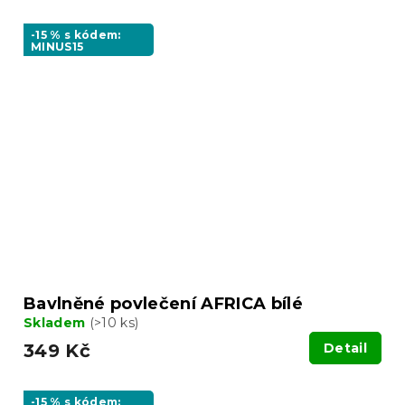
-15 % s kódem:
MINUS15
Bavlněné povlečení AFRICA bílé
Skladem
(>10 ks)
349 Kč
Detail
-15 % s kódem: