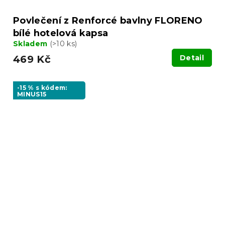
Povlečení z Renforcé bavlny FLORENO
bílé hotelová kapsa
Skladem
(>10 ks)
469 Kč
Detail
-15 % s kódem:
MINUS15