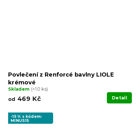
Povlečení z Renforcé bavlny LIOLE
krémové
Skladem
(>10 ks)
469 Kč
Detail
od
-15 % s kódem:
MINUS15