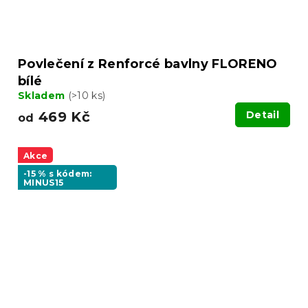
Povlečení z Renforcé bavlny FLORENO
bílé
Skladem
(>10 ks)
469 Kč
Detail
od
Akce
-15 % s kódem:
MINUS15