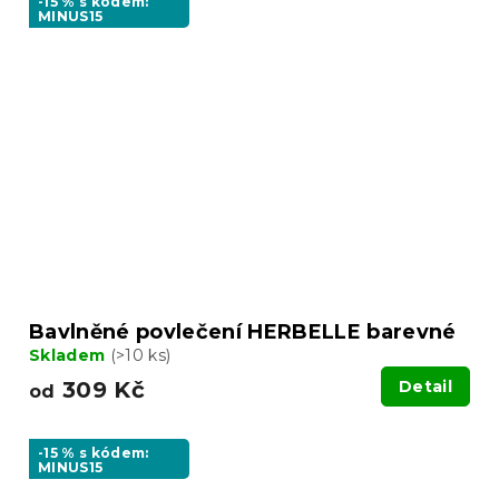
-15 % s kódem:
MINUS15
Bavlněné povlečení HERBELLE barevné
Skladem
(>10 ks)
309 Kč
Detail
od
-15 % s kódem:
MINUS15