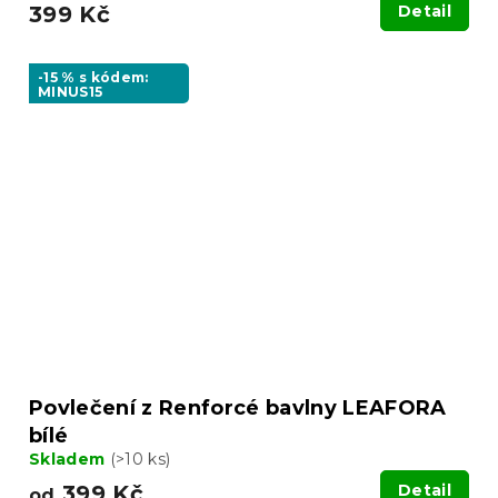
399 Kč
Detail
-15 % s kódem:
MINUS15
Povlečení z Renforcé bavlny LEAFORA
bílé
Skladem
(>10 ks)
399 Kč
Detail
od