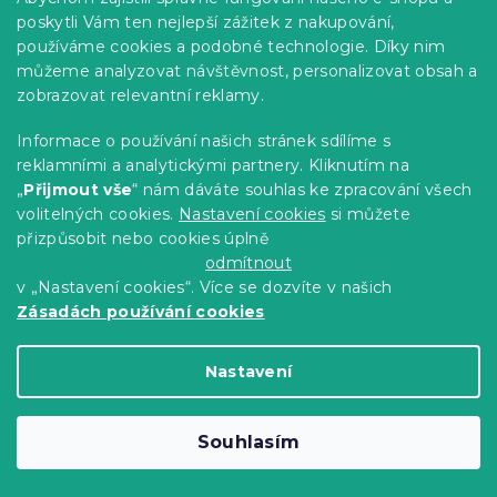
poskytli Vám ten nejlepší zážitek z nakupování,
používáme cookies a podobné technologie. Díky nim
můžeme analyzovat návštěvnost, personalizovat obsah a
zobrazovat relevantní reklamy.
Informace o používání našich stránek sdílíme s
reklamními a analytickými partnery. Kliknutím na
„
Přijmout vše
“ nám dáváte souhlas ke zpracování všech
volitelných cookies.
Nastavení cookies
si můžete
přizpůsobit nebo cookies úplně
Bavlněné povlečení FLOERIUM šedé
odmítnout
Skladem
(>10 ks)
v „Nastavení cookies“. Více se dozvíte v našich
319 Kč
Detail
Zásadách používání cookies
-15 % s kódem:
Nastavení
MINUS15
Souhlasím