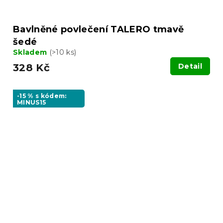
Bavlněné povlečení TALERO tmavě
šedé
Skladem
(>10 ks)
328 Kč
Detail
-15 % s kódem:
MINUS15