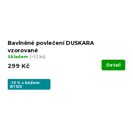
Bavlněné povlečení DUSKARA
vzorované
Skladem
(>10 ks)
299 Kč
Detail
-10 % s kódem:
BTS10