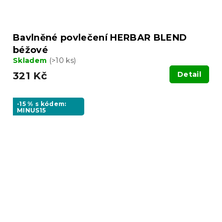
Bavlněné povlečení HERBAR BLEND
béžové
Skladem
(>10 ks)
321 Kč
Detail
-15 % s kódem:
MINUS15