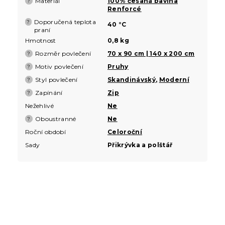
Materiál
100% česaná bavlna
?
Renforcé
Doporučená teplota
?
40 °C
praní
Hmotnost
0,8 kg
Rozměr povlečení
70 x 90 cm | 140 x 200 cm
?
Motiv povlečení
Pruhy
?
Styl povlečení
Skandinávský
,
Moderní
?
Zapínání
Zip
?
Nežehlivé
Ne
Oboustranné
Ne
?
Roční období
Celoroční
Sady
Přikrývka a polštář
Z
á