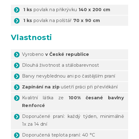
1 ks
povlak na přikrývku
140 x 200 cm
1 ks
povlak na polštář
70 x 90 cm
Vlastnosti
Vyrobeno
v České republice
Dlouhá životnost a stálobarevnost
Barvy nevyblednou ani po častějším praní
Zapínání na zip
ušetří práci při převlékání
Kvalitní látka ze
100% česané bavlny
Renforcé
Doporučené praní: každý týden, minimálně
1x za 14 dní
Doporučená teplota praní: 40 °C