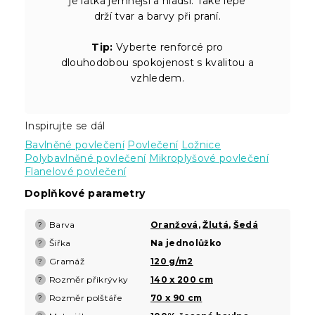
je látka jemnější a hladší. Také lépe
drží tvar a barvy při praní.
Tip:
Vyberte renforcé pro
dlouhodobou spokojenost s kvalitou a
vzhledem.
Inspirujte se dál
Bavlněné povlečení
Povlečení
Ložnice
Polybavlněné povlečení
Mikroplyšové povlečení
Flanelové povlečení
Doplňkové parametry
Barva
Oranžová
,
Žlutá
,
Šedá
?
Šířka
Na jednolůžko
?
Gramáž
120 g/m2
?
Rozměr přikrývky
140 x 200 cm
?
Rozměr polštáře
70 x 90 cm
?