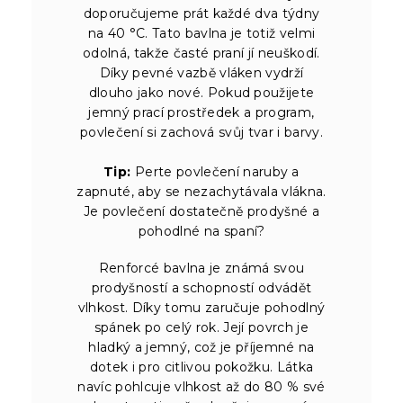
doporučujeme prát každé dva týdny
na 40 °C. Tato bavlna je totiž velmi
odolná, takže časté praní jí neuškodí.
Díky pevné vazbě vláken vydrží
dlouho jako nové. Pokud použijete
jemný prací prostředek a program,
povlečení si zachová svůj tvar i barvy.
Tip:
Perte povlečení naruby a
zapnuté, aby se nezachytávala vlákna.
Je povlečení dostatečně prodyšné a
pohodlné na spaní?
Renforcé bavlna je známá svou
prodyšností a schopností odvádět
vlhkost. Díky tomu zaručuje pohodlný
spánek po celý rok. Její povrch je
hladký a jemný, což je příjemné na
dotek i pro citlivou pokožku. Látka
navíc pohlcuje vlhkost až do 80 % své