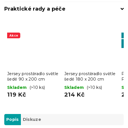
Praktické rady a péče
Akce
Vý
-1
BT
Jersey prostěradlo světle
Jersey prostěradlo světle
Pro
šedé 90 x 200 cm
šedé 180 x 200 cm
Pr
Skladem
(>10 ks)
Skladem
(>10 ks)
Sk
119 Kč
214 Kč
2
Popis
Diskuze