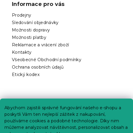
p
Informace pro vás
a
t
Prodejny
í
Sledování objednávky
Možnosti dopravy
Možnosti platby
Reklamace a vrácení zboží
Kontakty
Všeobecné Obchodní podmínky
Ochrana osobních údajů
Etický kodex
Praktické informace
Abychom zajistili správné fungování našeho e-shopu a
Kariéra
poskytli Vám ten nejlepší zážitek z nakupování,
používáme cookies a podobné technologie. Díky nim
Poptávky a B2B spolupráce
můžeme analyzovat návštěvnost, personalizovat obsah a