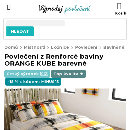
Přejít
NÁ
na
KO
obsah
HLEDAT
Domů
Místnosti
Ložnice
Povlečení
Bavlněné p
Povlečení z Renforcé bavlny
ORANGE KUBE barevné
Český výrobek 🇨🇿
Top kvalita ★
-15 % s kódem: MINUS15