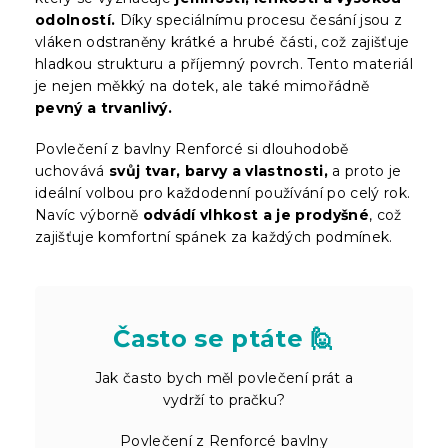
odolností.
Díky speciálnímu procesu česání jsou z
vláken odstraněny krátké a hrubé části, což zajišťuje
hladkou strukturu a příjemný povrch. Tento materiál
je nejen měkký na dotek, ale také mimořádně
pevný a trvanlivý.
Povlečení z bavlny Renforcé si dlouhodobě
uchovává
svůj tvar, barvy a vlastnosti,
a proto je
ideální volbou pro každodenní používání po celý rok.
Navíc výborně
odvádí vlhkost a je prodyšné
, což
zajišťuje komfortní spánek za každých podmínek.
Často se ptáte 🙋
Jak často bych měl povlečení prát a
vydrží to pračku?
Povlečení z Renforcé bavlny