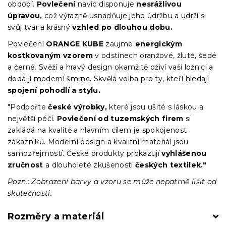
období.
Povlečení
navíc disponuje
nesrážlivou
úpravou,
což výrazně usnadňuje jeho údržbu a udrží si
svůj tvar a krásný
vzhled po dlouhou dobu.
Povlečení
ORANGE KUBE
zaujme
energickým
kostkovaným vzorem
v odstínech oranžové, žluté, šedé
a černé. Svěží a hravý design okamžitě oživí vaši ložnici a
dodá jí moderní šmrnc. Skvělá volba pro ty, kteří hledají
spojení pohodlí a stylu.
"Podpořte
české výrobky,
které jsou ušité s láskou a
největší péčí.
Povlečení od tuzemských firem
si
zakládá na kvalitě a hlavním cílem je spokojenost
zákazníků. Moderní design a kvalitní materiál jsou
samozřejmostí. České produkty prokazují
vyhlášenou
zručnost
a dlouholeté zkušenosti
českých textilek."
Pozn.: Zobrazení barvy a vzoru se může nepatrně lišit od
skutečnosti.
Rozměry a materiál