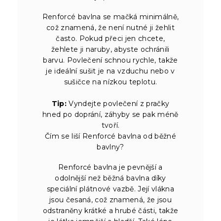
Renforcé bavlna se mačká minimálně,
což znamená, že není nutné ji žehlit
často. Pokud přeci jen chcete,
žehlete ji naruby, abyste ochránili
barvu. Povlečení schnou rychle, takže
je ideální sušit je na vzduchu nebo v
sušičce na nízkou teplotu.
Tip:
Vyndejte povlečení z pračky
hned po doprání, záhyby se pak méně
tvoří.
Čím se liší Renforcé bavlna od běžné
bavlny?
Renforcé bavlna je pevnější a
odolnější než běžná bavlna díky
speciální plátnové vazbě. Její vlákna
jsou česaná, což znamená, že jsou
odstraněny krátké a hrubé části, takže