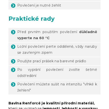
Povlečení je nutné žehlit
Praktické rady
Před prvním použitím povlečení
důkladně
vyperte na 60 °C
Ložní povlečení perte odděleně, vždy naruby
se zavřeným zipem
Použijte prací prášek na barevné prádlo
Po vyprání povlečení zvolte šetrné
odstředění
Povlečení můžete sušit na intenzitu "vlhké k
žehlení"
Bavlna Renforcé je kvalitní přírodní materiál,
který se vyznačuje
jemností, lehkostí a vysokou