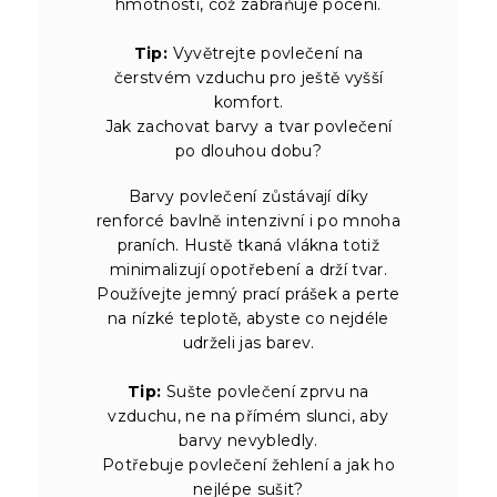
hmotnosti, což zabraňuje pocení.
Tip:
Vyvětrejte povlečení na
čerstvém vzduchu pro ještě vyšší
komfort.
Jak zachovat barvy a tvar povlečení
po dlouhou dobu?
Barvy povlečení zůstávají díky
renforcé bavlně intenzivní i po mnoha
praních. Hustě tkaná vlákna totiž
minimalizují opotřebení a drží tvar.
Používejte jemný prací prášek a perte
na nízké teplotě, abyste co nejdéle
udrželi jas barev.
Tip:
Sušte povlečení zprvu na
vzduchu, ne na přímém slunci, aby
barvy nevybledly.
Potřebuje povlečení žehlení a jak ho
nejlépe sušit?