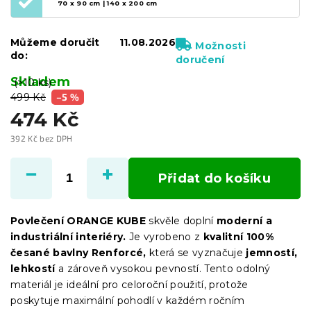
70 x 90 cm | 140 x 200 cm
Můžeme doručit
11.08.2026
Možnosti
do:
doručení
Skladem
(>10 ks)
499 Kč
–5 %
474 Kč
392 Kč bez DPH
Měrná
cena:
Přidat do košíku
Povlečení ORANGE KUBE
skvěle doplní
moderní a
industriální interiéry.
Je vyrobeno z
kvalitní 100%
česané bavlny Renforcé,
která se vyznačuje
jemností,
lehkostí
a zároveň vysokou pevností. Tento odolný
materiál je ideální pro celoroční použití, protože
poskytuje maximální pohodlí v každém ročním